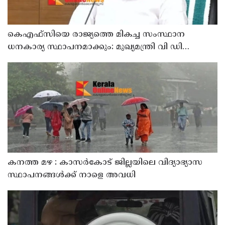
കെഎഫ്‌സിയെ രാജ്യത്തെ മികച്ച സംസ്ഥാന
ധനകാര്യ സ്ഥാപനമാക്കും: മുഖ്യമന്ത്രി വി ഡി
സതീശൻ
കനത്ത മഴ : കാസർകോട് ജില്ലയിലെ വിദ്യാഭ്യാസ
സ്ഥാപനങ്ങൾക്ക് നാളെ അവധി