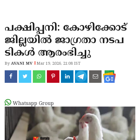
KOZHIKODE
WAYANAD
പക്ഷിപ്പനി: കോഴിക്കോട്
KANNUR
ജില്ലയിൽ ജാഗ്രതാ നടപ
KASARAGOD
ടികൾ ആരംഭിച്ചു
By
AVANI MV
Mar 19, 2026, 21:08 IST
Whatsapp Group