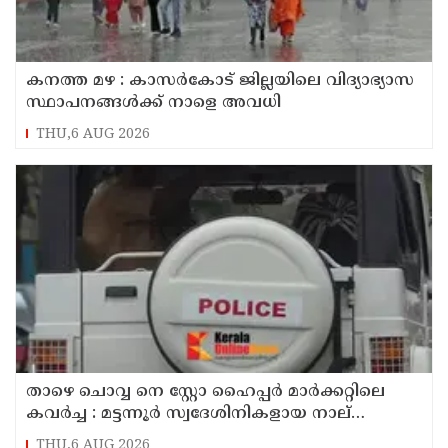
കനത്ത മഴ : കാസർകോട് ജില്ലയിലെ വിദ്യാഭ്യാസ
സ്ഥാപനങ്ങൾക്ക് നാളെ അവധി
THU,6 AUG 2026
താഴെ ചൊവ്വ നെ സ്റ്റോ ഹൈപ്പർ മാർക്കറ്റിലെ
കവർച്ച : മട്ടന്നൂർ സ്വദേശിനികളായ നാല്
പ്രതികൾ പിടിയിൽ
THU,6 AUG 2026