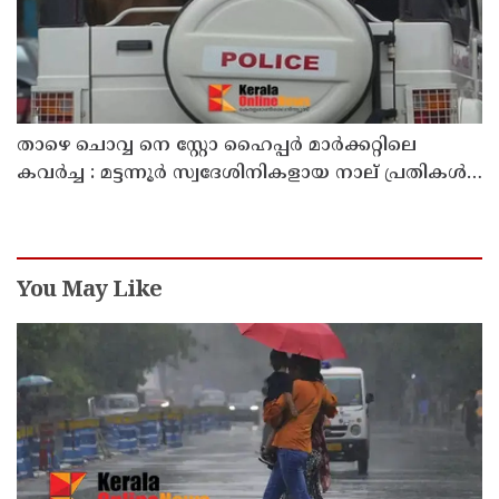
താഴെ ചൊവ്വ നെ സ്റ്റോ ഹൈപ്പർ മാർക്കറ്റിലെ
കവർച്ച : മട്ടന്നൂർ സ്വദേശിനികളായ നാല് പ്രതികൾ
പിടിയിൽ
You May Like