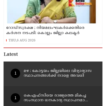
റോഡ്‌സുരക്ഷ ; നിയമലംഘകർക്കെതിരെ
കർശന നടപടി: കൊല്ലം ജില്ലാ കലക്ടർ
THU,6 AUG 2026
Latest
മഴ : കോട്ടയം ജില്ലയിലെ വിദ്യാഭ്യാസ
സ്ഥാപനങ്ങൾക്ക് നാളെ അവധി
കെഎഫ്‌സിയെ രാജ്യത്തെ മികച്ച
സംസ്ഥാന ധനകാര്യ സ്ഥാപനമാക്കും:
മുഖ്യമന്ത്രി വി ഡി സതീശൻ