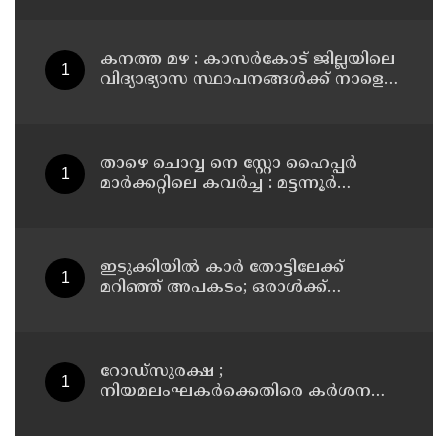
കനത്ത മഴ : കാസർകോട് ജില്ലയിലെ
വിദ്യാഭ്യാസ സ്ഥാപനങ്ങൾക്ക് നാളെ
അവധി
താഴെ ചൊവ്വ നെ സ്റ്റോ ഹൈപ്പർ
മാർക്കറ്റിലെ കവർച്ച : മട്ടന്നൂർ
സ്വദേശിനികളായ നാല് പ്രതികൾ
പിടിയിൽ
ഇടുക്കിയിൽ കാർ തോട്ടിലേക്ക്
മറിഞ്ഞ് അപകടം; ഒരാൾക്ക്
ദാരുണാന്ത്യം
റോഡ്‌സുരക്ഷ ;
നിയമലംഘകർക്കെതിരെ കർശന
നടപടി: കൊല്ലം ജില്ലാ കലക്ടർ