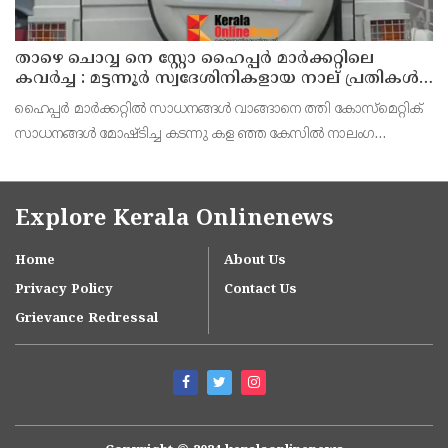
താഴെ ചൊവ്വ നെ സ്റ്റോ ഹൈപ്പർ മാർക്കറ്റിലെ
കവർച്ച : മട്ടന്നൂർ സ്വദേശിനികളായ നാല് പ്രതികൾ
പിടിയിൽ
ഹൈപ്പർ മാർക്കറ്റിൽ സാധനങ്ങൾ വാങ്ങാനെ ത്തി കോസ്മെറ്റിക്
സാധനങ്ങൾ മോഷ്ടിച്ച കടന്നു കള ഞ്ഞ കേസിൽ നാലംഗ
വനിതാസംഘത്തെ പിടികൂടി. മട്ട ന്നൂർ സ്വദേശികളും
ബന്ധുക്കളുമായ റൂബി (35),ആശ(54), ലക്ഷ്മിക്കുട്ടി (70),
Explore Kerala Onlinenews
Home
About Us
Privacy Policy
Contact Us
Grievance Redressal