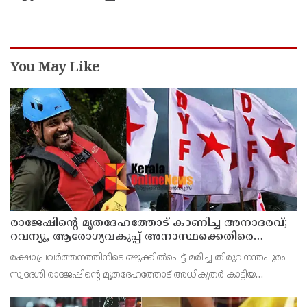
അനുവദിച്ചു
You May Like
രാജേഷിന്റെ മൃതദേഹത്തോട് കാണിച്ച അനാദരവ്;
റവന്യൂ, ആരോഗ്യവകുപ്പ് അനാസ്ഥക്കെതിരെ
കടുത്ത നടപടി വേണം; ഡിവൈഎഫ്ഐ
രക്ഷാപ്രവർത്തനത്തിനിടെ ഒഴുക്കിൽപെട്ട് മരിച്ച തിരുവനന്തപുരം
ശക്തമായ പ്രതിഷേധത്തിലേക്ക്
സ്വദേശി രാജേഷിന്റെ മൃതദേഹത്തോട് അധികൃതർ കാട്ടിയ
മനുഷ്യത്വരഹിതമായ അനാദരവിനെതിരെ ഡിവൈഎഫ്ഐ