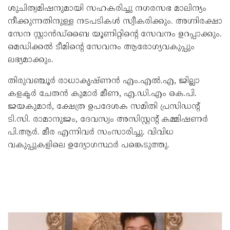
ശുചിത്വമിഷനുമായി സഹകരിച്ചു നഗരസഭ മാലിന്യം
നീക്കുന്നതിനുള്ള നടപടികൾ സ്വീകരിക്കും. അഗ്നിരക്ഷാ
സേന സ്റ്റാൻഡ്‌ബൈ യൂണിറ്റിന്റെ സേവനം ഉറപ്പാക്കും.
മെഡിക്കൽ ടീമിന്റെ സേവനം ആരോഗ്യവകുപ്പും
ലഭ്യമാക്കും.
തിരുവഞ്ചൂർ രാധാകൃഷ്ണൻ എം.എൽ.എ, ജില്ലാ
കളക്ടർ ചേതൻ കുമാർ മീണ, എ.ഡി.എം കെ.പി.
ജയകുമാർ, ക്ഷേത്ര ഉപദേശക സമിതി പ്രസിഡന്റ്
ടി.സി. രാമാനുജം, ദേവസ്വം അസിസ്റ്റന്റ് കമ്മിഷണർ
പി.ആർ. മീര എന്നിവർ സംസാരിച്ചു. വിവിധ
വകുപ്പുകളിലെ ഉദ്യോഗസ്ഥർ പങ്കെടുത്തു.