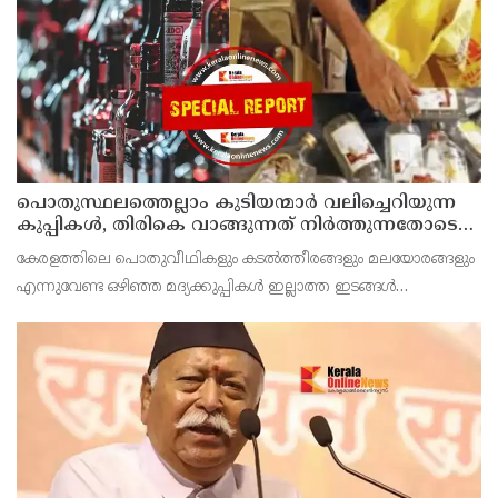
കണ്ണൂർ ജില്ലാ സെക്രട്ടറിയേറ്റ് ശക്തമായി പ്രതിഷേധിക്ക
പൊതുസ്ഥലത്തെല്ലാം കുടിയന്മാര്‍ വലിച്ചെറിയുന്ന
കുപ്പികള്‍, തിരികെ വാങ്ങുന്നത് നിര്‍ത്തുന്നതോടെ
ഇത് ഇരട്ടിക്കും, കോടികളുടെ ലാഭമുള്ള പദ്ധതി
കേരളത്തിലെ പൊതുവീഥികളും കടല്‍ത്തീരങ്ങളും മലയോരങ്ങളും
നിര്‍ത്തിയത് എന്തിന്? സര്‍ക്കാരിന്റേത് തലതിരിഞ്ഞ
എന്നുവേണ്ട ഒഴിഞ്ഞ മദ്യക്കുപ്പികള്‍ ഇല്ലാത്ത ഇടങ്ങള്‍
തീരുമാനമോ?
അപൂര്‍വമാണ്.