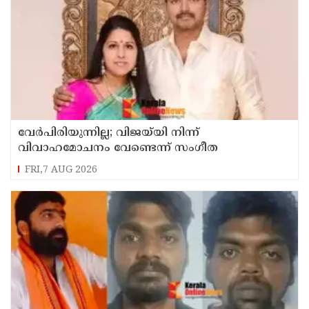
വേർപിരിയുന്നില്ല; വിജയ്‍യി നിന്ന്
വിവാഹമോചനം വേണ്ടെന്ന് സംഗീത
FRI,7 AUG 2026