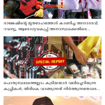
രാജേഷിന്റെ മൃതദേഹത്തോട് കാണിച്ച അനാദരവ്;
റവന്യൂ, ആരോഗ്യവകുപ്പ് അനാസ്ഥക്കെതിരെ
കടുത്ത നടപടി വേണം; ഡിവൈഎഫ്ഐ
ശക്തമായ പ്രതിഷേധത്തിലേക്ക്
പൊതുസ്ഥലത്തെല്ലാം കുടിയന്മാര്‍ വലിച്ചെറിയുന്ന
കുപ്പികള്‍, തിരികെ വാങ്ങുന്നത് നിര്‍ത്തുന്നതോടെ
ഇത് ഇരട്ടിക്കും, കോടികളുടെ ലാഭമുള്ള പദ്ധതി
നിര്‍ത്തിയത് എന്തിന്? സര്‍ക്കാരിന്റേത് തലതിരിഞ്ഞ