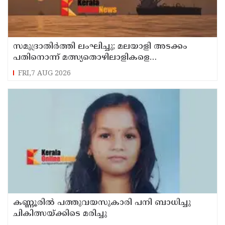
സമുദ്രാതിർത്തി ലംഘിച്ചു; മലയാളി അടക്കം
പതിനൊന്ന് മത്സ്യതൊഴിലാളികളെ
കസ്റ്റഡിയിലെടുത്ത് ശ്രീലങ്കൻ നാവികസേന
FRI,7 AUG 2026
കണ്ണൂരിൽ പത്തുവയസുകാരി പനി ബാധിച്ചു
ചികിത്സയ്ക്കിടെ മരിച്ചു