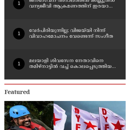
ജനസേവന അദാലത്തിൽ കണ്ണൂരിൽ
വന്യജീവി ആക്രമണത്തിന് ഇരയായ
30 പേർക്ക് സഹായധനം അനുവദിച്ചു
വേർപിരിയുന്നില്ല; വിജയ്‍യി നിന്ന്
വിവാഹമോചനം വേണ്ടെന്ന് സംഗീത
മലയാളി ശിവസേന നേതാവിനെ
തമിഴ്നാട്ടിൽ വച്ച് കൊലപ്പെടുത്തിയ
സംഭവം ; രണ്ട് പേർ പിടിയിൽ
Featured