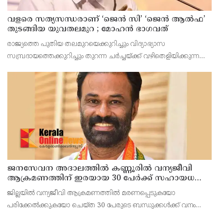
വളരെ സത്യസന്ധരാണ് ‘ജെൻ സി’ ‘ജെൻ ആൽഫ’
തുടങ്ങിയ യുവതലമുറ ; മോഹൻ ഭാഗവത്
രാജ്യത്തെ പുതിയ തലമുറയെക്കുറിച്ചും വിദ്യാഭ്യാസ
സമ്പ്രദായത്തെക്കുറിച്ചും തുറന്ന ചർച്ചയ്ക്ക് വഴിതെളിയിക്കുന്ന
നിർണ്ണായക പ്രസ്താവനയുമായി ആർ.എസ്.എസ് മേധാവി
മോഹൻ ഭാഗവത് രംഗത്ത്. നിലവിലെ തലമുറയെക്കാൾ വളരെ
ജനസേവന അദാലത്തിൽ കണ്ണൂരിൽ വന്യജീവി
ആക്രമണത്തിന് ഇരയായ 30 പേർക്ക് സഹായധനം
അനുവദിച്ചു
ജില്ലയിൽ വന്യജീവി ആക്രമണത്തിൽ മരണപ്പെടുകയോ
പരിക്കേൽക്കുകയോ ചെയ്ത 30 പേരുടെ ബന്ധുക്കൾക്ക് വനം
വന്യജീവി വകുപ്പിന്റെ ജനസേവന ജില്ലാതല അദാലത്തിൽ