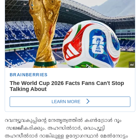
റവന്യൂവകുപ്പിന്റെ നേതൃത്വത്തിൽ കൺട്രോൾ റൂം
സജ്ജീകരിക്കും. തഹസിൽദാർ, ഡെപ്യൂട്ടി
തഹസീൽദാർ റാങ്കിലുള്ള ഉദ്യോഗസ്ഥൻ മേൽനോട്ടം