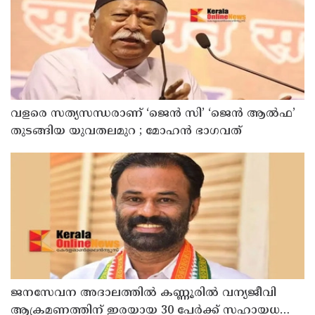
തീരുമാനമോ?
വളരെ സത്യസന്ധരാണ് ‘ജെൻ സി’ ‘ജെൻ ആൽഫ’
തുടങ്ങിയ യുവതലമുറ ; മോഹൻ ഭാഗവത്
ജനസേവന അദാലത്തിൽ കണ്ണൂരിൽ വന്യജീവി
ആക്രമണത്തിന് ഇരയായ 30 പേർക്ക് സഹായധനം