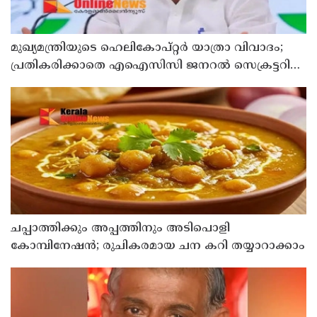
മുഖ്യമന്ത്രിയുടെ ഹെലികോപ്റ്റര്‍ യാത്രാ വിവാദം;
പ്രതികരിക്കാതെ എഐസിസി ജനറല്‍ സെക്രട്ടറി
കെ സി വേണുഗോപാല്‍
ചപ്പാത്തിക്കും അപ്പത്തിനും അടിപൊളി
കോമ്പിനേഷൻ; രുചികരമായ ചന കറി തയ്യാറാക്കാം