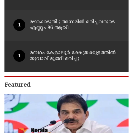
മാന്ത്രിക ജ്യൂസ് പരീക്ഷിക്കൂ
മഴക്കെടുതി ; അസമില്‍ മരിച്ചവരുടെ
എണ്ണം 96 ആയി
മമ്പറം കേളാലൂർ ക്ഷേത്രക്കുളത്തിൽ
യുവാവ് മുങ്ങി മരിച്ചു
Featured