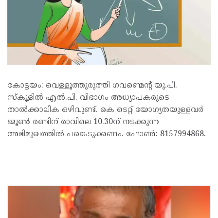
കോട്ടയം: വെള്ളൂത്തുരുത്തി ഗവണ്മെന്റ് യു.പി.
സ്‌കൂളിൽ എൽ.പി. വിഭാഗം അധ്യാപകരുടെ
താൽക്കാലിക ഒഴിവുണ്ട്. കെ ടെറ്റ് യോഗ്യതയുള്ളവർ
ജൂൺ രണ്ടിന് രാവിലെ 10.30ന് നടക്കുന്ന
അഭിമുഖത്തിൽ പങ്കെടുക്കണം. ഫോൺ: 8157994868.