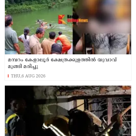
മമ്പറം കേളാലൂർ ക്ഷേത്രക്കുളത്തിൽ യുവാവ്
മുങ്ങി മരിച്ചു
THU,6 AUG 2026