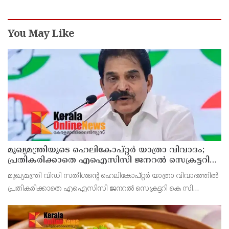
You May Like
മുഖ്യമന്ത്രിയുടെ ഹെലികോപ്റ്റര്‍ യാത്രാ വിവാദം;
പ്രതികരിക്കാതെ എഐസിസി ജനറല്‍ സെക്രട്ടറി
കെ സി വേണുഗോപാല്‍
മുഖ്യമന്ത്രി വിഡി സതീശന്റെ ഹെലികോപ്റ്റര്‍ യാത്രാ വിവാദത്തില്‍
പ്രതികരിക്കാതെ എഐസിസി ജനറല്‍ സെക്രട്ടറി കെ സി
വേണുഗോപാല്‍. ബാലിശമായ ഇത്തരം ആരോപണങ്ങളോട്
പ്രതികരിക്കാനില്ലെന്നും ആരോപണങ്ങള്‍ ഉന്നയിക്കുക എ