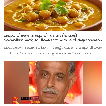
ചപ്പാത്തിക്കും അപ്പത്തിനും അടിപൊളി
കോമ്പിനേഷൻ; രുചികരമായ ചന കറി തയ്യാറാക്കാം
ചേരുവകൾ വെള്ളക്കടല (ചന) - 1 കപ്പ് സവാള - 2 എണ്ണം മീഡിയം
അരിഞ്ഞത് വെളുത്തുള്ളി - 5 അല്ലി അരിഞ്ഞത് ഇഞ്ചി - മീഡിയം
കഷ്ണം അരിഞ്ഞത് തക്കാളി - 2 മീഡിയം അരിഞ്ഞത്