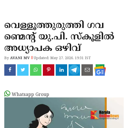
KOZHIKODE
WAYANAD
വെള്ളൂത്തുരുത്തി ഗവ
KANNUR
ണ്മെന്റ് യു.പി. സ്‌കൂളിൽ
KASARAGOD
അധ്യാപക ഒഴിവ്
By
AVANI MV
Updated: May 27, 2026, 19:31 IST
Whatsapp Group