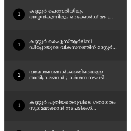
കണ്ണൂർ ചെമ്പേരിയിലും
അയ്യൻകുന്നിലും റെക്കോർഡ് മഴ ;
ഉദയഗിരിയിൽ നേരിയ ഉരുൾപൊട്ടൽ;
13 പേരെ ക്യാമ്പിലേക്ക് മാറ്റി
കണ്ണൂർ കെഎസ്ആർടിസി
ഡിപ്പോയുടെ വികസനത്തിന് മാസ്റ്റർ
പ്ലാൻ തയ്യാറാക്കി സമർപ്പിക്കും : ടി ഒ
മോഹനൻ എം എൽ എ
വയോജനങ്ങൾക്കെതിരെയുള്ള
അതിക്രമങ്ങൾ ; കർശന നടപടി
സ്വീകരിക്കുമെന്ന് കമ്മീഷൻ
കണ്ണൂർ പുതിയതെരുവിലെ ഗതാഗതം
സുഗമമാക്കാന്‍ നടപടികള്‍
സ്വീകരിക്കും