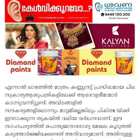
എന്നാൽ ലാഭത്തിൽ മാത്രം കണ്ണുനട്ട് പ്രസിദ്ധമായ ചില
സ്വകാര്യആശുപത്രികളിലേക്ക് ആഗോളഭീമന്മാർ
കടന്നുവന്നിട്ടുണ്ട്. അവിടങ്ങളിൽ
സൗകര്യങ്ങളിലൊന്നും മാറ്റമില്ലെങ്കിലും ചികിത്സയ്ക്ക്
ഈടാക്കുന്ന തുകയിൽ വലിയ വർധനവാണ്. ഈ
സാഹചര്യത്തിൽ പൊതുജനാരോഗ്യ മേഖല കൂടുതൽ
കരുത്താർജ്ജിക്കേണ്ടത് അനിവാര്യമാണ്. അതിനുള്ള