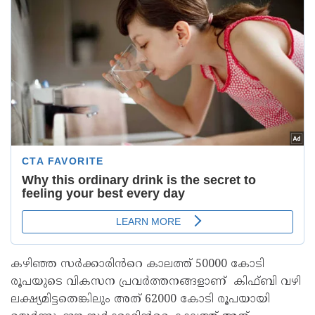
കഴിഞ്ഞ സർക്കാരിൻറെ കാലത്ത് 50000 കോടി
രൂപയുടെ വികസന പ്രവർത്തനങ്ങളാണ് കിഫ്ബി വഴി
ലക്ഷ്യമിട്ടതെങ്കിലും അത് 62000 കോടി രൂപയായി