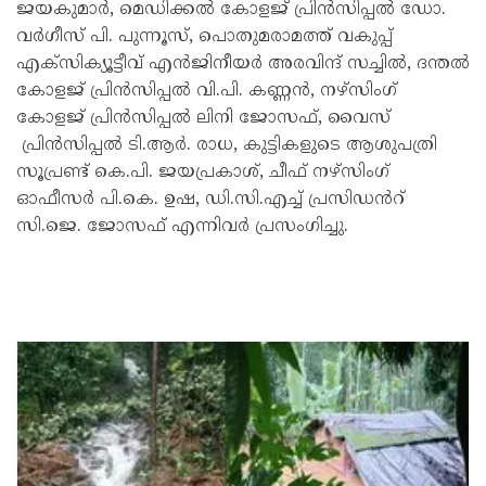
ജയകുമാർ, മെഡിക്കൽ കോളജ് പ്രിൻസിപ്പൽ ഡോ.
വർഗീസ് പി. പുന്നൂസ്, പൊതുമരാമത്ത് വകുപ്പ്
എക്‌സിക്യൂട്ടീവ് എൻജിനീയർ അരവിന്ദ് സച്ചിൽ, ദന്തൽ
കോളജ് പ്രിൻസിപ്പൽ വി.പി. കണ്ണൻ, നഴ്‌സിംഗ്
കോളജ് പ്രിൻസിപ്പൽ ലിനി ജോസഫ്, വൈസ്
പ്രിൻസിപ്പൽ ടി.ആർ. രാധ, കുട്ടികളുടെ ആശുപത്രി
സൂപ്രണ്ട് കെ.പി. ജയപ്രകാശ്, ചീഫ് നഴ്‌സിംഗ്
ഓഫീസർ പി.കെ. ഉഷ, ഡി.സി.എച്ച് പ്രസിഡൻറ്
സി.ജെ. ജോസഫ് എന്നിവർ പ്രസംഗിച്ചു.