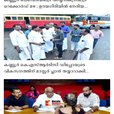
കണ്ണൂർ ചെമ്പേരിയിലും അയ്യൻകുന്നിലും
റെക്കോർഡ് മഴ ; ഉദയഗിരിയിൽ നേരിയ
ഉരുൾപൊട്ടൽ; 13 പേരെ ക്യാമ്പിലേക്ക് മാറ്റി
കണ്ണൂർ കെഎസ്ആർടിസി ഡിപ്പോയുടെ
വികസനത്തിന് മാസ്റ്റർ പ്ലാൻ തയ്യാറാക്കി
സമർപ്പിക്കും : ടി ഒ മോഹനൻ എം എൽ എ