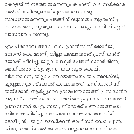
കോളജിൽ നടത്തിയതെന്നും കിഫ്ബി വഴി സർക്കാർ
നൽകിയ പിന്തുണയിലൂടെയാണ് ഇതു
സാധ്യമായതെന്നും ചടങ്ങിന് സ്വാഗതം ആശംസിച്ച
സഹകരണ, തുറമുഖ, ദേവസ്വം വകുപ്പ് മന്ത്രി വി.എൻ.
വാസവൻ പറഞ്ഞു.
എം.പിമാരായ അഡ്വ. കെ. ഫ്രാൻസിസ് ജോർജ്,
ജോസ് കെ. മാണി, ജില്ലാ പഞ്ചായത്ത് പ്രസിഡൻറ്
ജോഷി ഫിലിപ്പ്, ജില്ലാ കളക്ടർ ചേതൻകുമാർ മീണ,
മെഡിക്കൽ വിദ്യാഭ്യാസ ഡയറക്ടർ കെ.വി.
വിശ്വനാഥൻ, ജില്ലാ പഞ്ചായത്തംഗം ജിം അലക്‌സ്,
ഏറ്റുമാനൂർ ബ്‌ളോക്ക് പഞ്ചായത്ത് പ്രസിഡൻറ് സി.
ജയ്‌മോൻ, ആർപ്പൂക്കര ഗ്രാമപഞ്ചായത്ത് പ്രസിഡൻറ്
ആനന്ദ് പഞ്ഞിക്കാരൻ, അതിരമ്പുഴ ഗ്രമാപഞ്ചായത്ത്
പ്രസിഡൻറ് ഒ.എ. സജി, ബ്‌ളോക്ക് പഞ്ചായത്തംഗം
മറിയാമ്മ ഫിലിപ്പ്, ഗ്രാമപഞ്ചായത്തംഗം റോസിലി
ടോമിച്ചൻ, ജില്ലാ മെഡിക്കൽ ഓഫീസർ ഡോ. എൻ.
പ്രിയ, മെഡിക്കൽ കോളജ് സൂപ്രണ്ട് ഡോ. ടി.കെ.