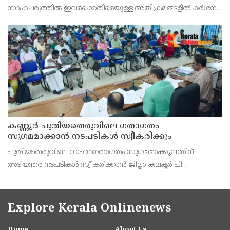
സാഹചര്യത്തിൽ ഇവർക്കെതിരെയുള്ള അതിക്രമങ്ങളിൽ കർശന
നടപടി സ്വീകരിക്കുമെന്ന് വയോജന കമ്മീഷൻ ചെയർമാൻ അഡ്വ.
കെ. സോമപ്രസാദ്.
കണ്ണൂർ പുതിയതെരുവിലെ ഗതാഗതം
സുഗമമാക്കാന്‍ നടപടികള്‍ സ്വീകരിക്കും
പുതിയതെരുവിലെ വാഹനഗതാഗതം സുഗമമാക്കുന്നതിന്
അടിയന്തര നടപടികള്‍ സ്വീകരിക്കാന്‍ ജില്ലാ കലക്ടര്‍ പി
വിഷ്ണുരാജിന്റെ നേതൃത്വത്തില്‍ ചേര്‍ന്ന യോഗത്തില്‍ തീരുമാനം.
Explore Kerala Onlinenews
Home
About Us