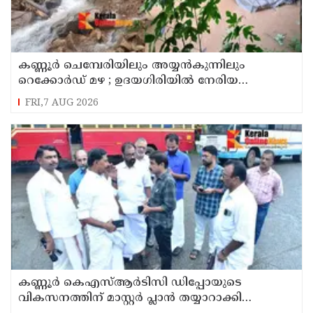
കണ്ണൂർ ചെമ്പേരിയിലും അയ്യൻകുന്നിലും
റെക്കോർഡ് മഴ ; ഉദയഗിരിയിൽ നേരിയ
ഉരുൾപൊട്ടൽ; 13 പേരെ ക്യാമ്പിലേക്ക് മാറ്റി
FRI,7 AUG 2026
കണ്ണൂർ കെഎസ്ആർടിസി ഡിപ്പോയുടെ
വികസനത്തിന് മാസ്റ്റർ പ്ലാൻ തയ്യാറാക്കി