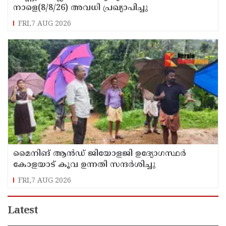
നാളെ(8/8/26) അവധി പ്രഖ്യാപിച്ചു
FRI,7 AUG 2026
മൈനിങ് ആൻഡ്​ ജിയോളജി ഉദ്യോഗസ്ഥർ
കോളയാട് കൂവ ഉന്നതി സന്ദർശിച്ചു
FRI,7 AUG 2026
Latest