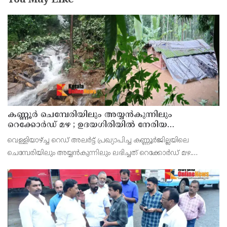
You May Like
കണ്ണൂർ ചെമ്പേരിയിലും അയ്യൻകുന്നിലും
റെക്കോർഡ് മഴ ; ഉദയഗിരിയിൽ നേരിയ
ഉരുൾപൊട്ടൽ; 13 പേരെ ക്യാമ്പിലേക്ക് മാറ്റി
വെള്ളിയാഴ്ച്ച റെഡ് അലർട്ട് പ്രഖ്യാപിച്ച കണ്ണൂർജില്ലയിലെ
ചെമ്പേരിയിലും അയ്യൻകുന്നിലും ലഭിച്ചത് റെക്കോർഡ് മഴ.
രാവിലെ 8.30 മുതലുള്ള ഏഴ് മണിക്കൂറിൽ ചെമ്പേരിയിൽ ലഭിച്ച 96
മില്ലിമീറ്റർ മഴ ആ സമയം സംസ്ഥാനത്ത