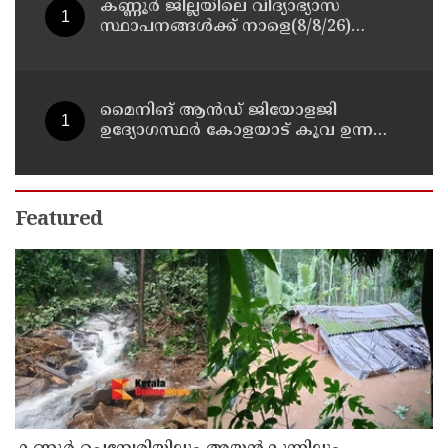
കണ്ണൂർ ജില്ലയിലെ വിദ്യാഭ്യാസ
സ്ഥാപനങ്ങള്‍ക്ക് നാളെ(8/8/26)
അവധി പ്രഖ്യാപിച്ചു
മൈനിങ് ആൻഡ്​ ജിയോളജി
ഉദ്യോഗസ്ഥർ കോളയാട് കൂവ ഉന്നതി
സന്ദർശിച്ചു
Featured