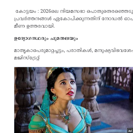
കോട്ടയം : 2026ലെ നിയമസഭാ പൊതുതെരഞ്ഞെടുപ്പുമ
പ്രവർത്തനങ്ങൾ ഏകോപിക്കുന്നതിന് നോഡൽ ഓഫീസ
മീണ ഉത്തരവായി.
ഉദ്യോഗസ്ഥരും ചുമതലയും
മാതൃകാപെരുമാറ്റച്ചട്ടം, പരാതികൾ, മനുഷ്യവിഭവശ
മജിസ്ട്രേറ്റ്