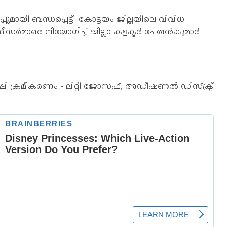
ായി ബന്ധപ്പെട്ട് കോട്ടയം ജില്ലയിലെ വിവിധ
ർമാരെ നിയോഗിച്ച് ജില്ലാ കളക്ടർ ചേതൻകുമാർ
േഷി ക്രമീകരണം - ലിറ്റി ജോസഫ്, അഡീഷണൽ ഡിസ്‌ക്ട്ര്