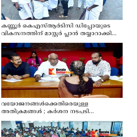
കണ്ണൂർ കെഎസ്ആർടിസി ഡിപ്പോയുടെ
വികസനത്തിന് മാസ്റ്റർ പ്ലാൻ തയ്യാറാക്കി
സമർപ്പിക്കും : ടി ഒ മോഹനൻ എം എൽ എ
വയോജനങ്ങൾക്കെതിരെയുള്ള
അതിക്രമങ്ങൾ ; കർശന നടപടി
സ്വീകരിക്കുമെന്ന് കമ്മീഷൻ