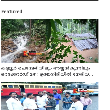
Featured
കണ്ണൂർ ചെമ്പേരിയിലും അയ്യൻകുന്നിലും
റെക്കോർഡ് മഴ ; ഉദയഗിരിയിൽ നേരിയ
ഉരുൾപൊട്ടൽ; 13 പേരെ ക്യാമ്പിലേക്ക് മാറ്റി