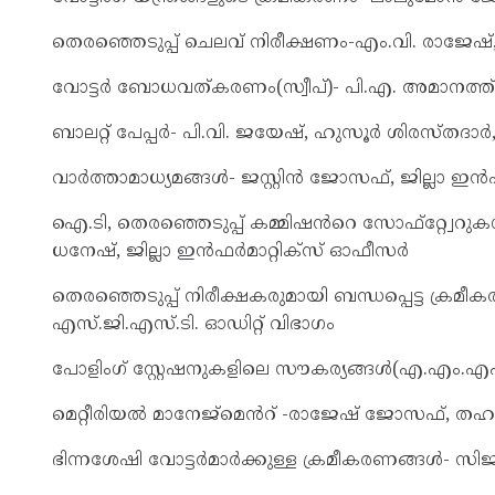
തെരഞ്ഞെടുപ്പ് ചെലവ് നിരീക്ഷണം-എം.വി. രാജേ
വോട്ടർ ബോധവത്കരണം(സ്വീപ്)- പി.എ. അമാനത്ത്, ഡ
ബാലറ്റ് പേപ്പർ- പി.വി. ജയേഷ്, ഹുസൂർ ശിരസ്തദാർ
വാർത്താമാധ്യമങ്ങൾ- ജസ്റ്റിൻ ജോസഫ്, ജില്ല
ഐ.ടി, തെരഞ്ഞെടുപ്പ് കമ്മിഷൻറെ സോഫ്റ്റ്വേ
ധനേഷ്, ജില്ലാ ഇൻഫർമാറ്റിക്സ് ഓഫീസർ
തെരഞ്ഞെടുപ്പ് നിരീക്ഷകരുമായി ബന്ധപ്പെട്ട ക്രമ
എസ്.ജി.എസ്.ടി. ഓഡിറ്റ് വിഭാഗം
പോളിംഗ് സ്റ്റേഷനുകളിലെ സൗകര്യങ്ങൾ(എ.എം.എഫ്
മെറ്റീരിയൽ മാനേജ്മെൻറ് -രാജേഷ് ജോസഫ്, 
ഭിന്നശേഷി വോട്ടർമാർക്കുള്ള ക്രമീകരണങ്ങൾ- സ