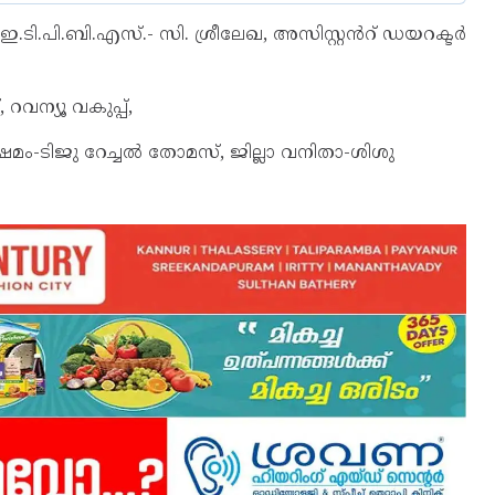
.ടി.പി.ബി.എസ്.- സി. ശ്രീലേഖ, അസിസ്റ്റൻറ് ഡയറക്ടർ
വന്യൂ വകുപ്പ്,
േമം-ടിജു റേച്ചൽ തോമസ്, ജില്ലാ വനിതാ-ശിശു