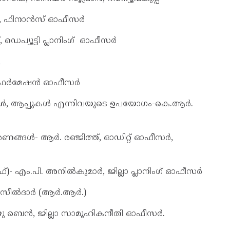
ഷ്, ഫിനാൻസ് ഓഫീസർ
െപ്യൂട്ടി പ്ലാനിംഗ് ഓഫീസർ
,
ാ ഇൻഫർമേഷൻ ഓഫീസർ
റുകൾ, ആപ്പുകൾ എന്നിവയുടെ ഉപയോഗം-കെ.ആർ.
ീകരണങ്ങൾ- ആർ. രഞ്ജിത്ത്, ഓഡിറ്റ് ഓഫീസർ,
)- എം.പി. അനിൽകുമാർ, ജില്ലാ പ്ലാനിംഗ് ഓഫീസർ
തഹസീൽദാർ (ആർ.ആർ.)
ിജു ബെൻ, ജില്ലാ സാമൂഹികനീതി ഓഫീസർ.