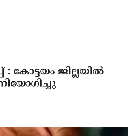
 : കോട്ടയം ജില്ലയിൽ
യോഗിച്ചു