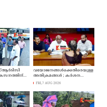
്ആർടിസി
വയോജനങ്ങൾക്കെതിരെയുള്ള
ികസനത്തിന്
അതിക്രമങ്ങൾ ; കർശന
്യാറാക്കി
നടപടി സ്വീകരിക്കുമെന്ന്
FRI,7 AUG 2026
 ടി ഒ മോഹനൻ
കമ്മീഷൻ