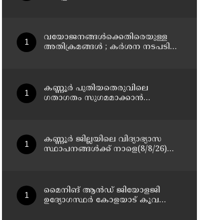
മാസ്റ്റർ പ്ലാൻ തയ്യാറാക്കി
സമർപ്പിക്കും : ടി ഒ മോഹനൻ എം
എൽ എ
വയോജനങ്ങൾക്കെതിരെയുള്ള
അതിക്രമങ്ങൾ ; കർശന നടപടി
സ്വീകരിക്കുമെന്ന് കമ്മീഷൻ
കണ്ണൂർ പുതിയതെരുവിലെ
ഗതാഗതം സുഗമമാക്കാന്‍
നടപടികള്‍ സ്വീകരിക്കും
കണ്ണൂർ ജില്ലയിലെ വിദ്യാഭ്യാസ
സ്ഥാപനങ്ങള്‍ക്ക് നാളെ(8/8/26)
അവധി പ്രഖ്യാപിച്ചു
മൈനിങ് ആൻഡ്​ ജിയോളജി
ഉദ്യോഗസ്ഥർ കോളയാട് കൂവ
ഉന്നതി സന്ദർശിച്ചു