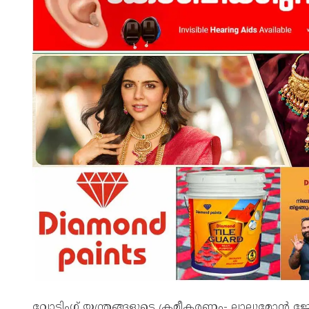
വോട്ടിംഗ് യന്ത്രങ്ങളുടെ ക്രമീകരണം- ലാലുമോൻ ജോ