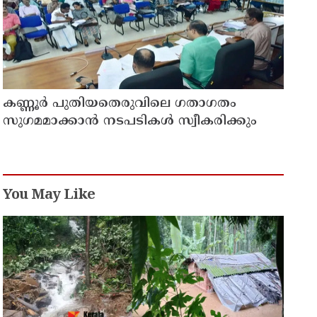
കണ്ണൂർ പുതിയതെരുവിലെ ഗതാഗതം
സുഗമമാക്കാന്‍ നടപടികള്‍ സ്വീകരിക്കും
You May Like