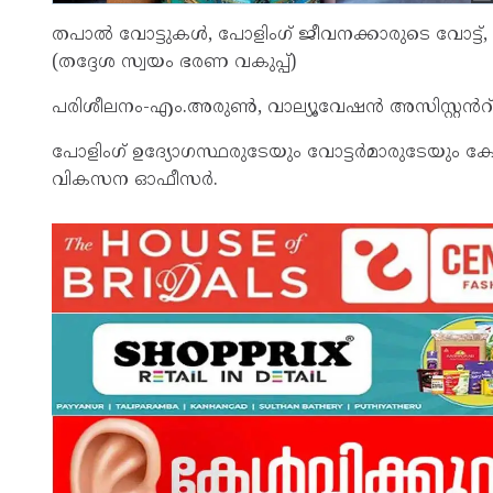
തപാൽ വോട്ടുകൾ, പോളിംഗ് ജീവനക്കാരുടെ വോട്ട്, ഇ
(തദ്ദേശ സ്വയം ഭരണ വകുപ്പ്)
പരിശീലനം-എം.അരുൺ, വാല്യൂവേഷൻ അസിസ്റ്റൻറ്, റ
പോളിംഗ് ഉദ്യോഗസ്ഥരുടേയും വോട്ടർമാരുടേയും ക്ഷ
വികസന ഓഫീസർ.