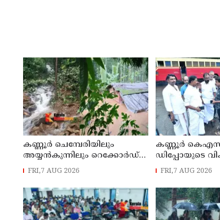
കണ്ണൂർ ചെമ്പേരിയിലും
കണ്ണൂർ കെഎസ
അയ്യൻകുന്നിലും റെക്കോർഡ്
ഡിപ്പോയുടെ വ
മഴ ; ഉദയഗിരിയിൽ നേരിയ
മാസ്റ്റർ പ്ലാൻ തയ
FRI,7 AUG 2026
FRI,7 AUG 2026
ഉരുൾപൊട്ടൽ; 13 പേരെ
സമർപ്പിക്കും :
ക്യാമ്പിലേക്ക് മാറ്റി
എം എൽ എ