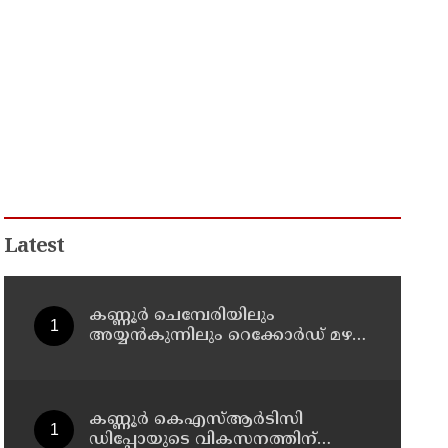
Latest
കണ്ണൂർ ചെമ്പേരിയിലും
അയ്യൻകുന്നിലും റെക്കോർഡ് മഴ ;
ഉദയഗിരിയിൽ നേരിയ
ഉരുൾപൊട്ടൽ; 13 പേരെ
ക്യാമ്പിലേക്ക് മാറ്റി
കണ്ണൂർ കെഎസ്ആർടിസി
ഡിപ്പോയുടെ വികസനത്തിന്