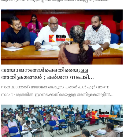
സമർപ്പിക്കുമെന്ന് അഡ്വ.ടി ഒ മോഹനൻ എംഎൽഎ
അറിയിച്ചു. ഡിപ്പോയ്ക്ക് നാല് ഏക്കറിൽ അധികം വരുന്ന
സ്ഥലമുണ്ട്
വയോജനങ്ങൾക്കെതിരെയുള്ള
അതിക്രമങ്ങൾ ; കർശന നടപടി
സ്വീകരിക്കുമെന്ന് കമ്മീഷൻ
സംസ്ഥാനത്ത് വയോജനങ്ങളുടെ പരാതികൾ ഏറിവരുന്ന
സാഹചര്യത്തിൽ ഇവർക്കെതിരെയുള്ള അതിക്രമങ്ങളിൽ
കർശന നടപടി സ്വീകരിക്കുമെന്ന് വയോജന കമ്മീഷൻ
ചെയർമാൻ അഡ്വ. കെ. സോമപ്രസാദ്.