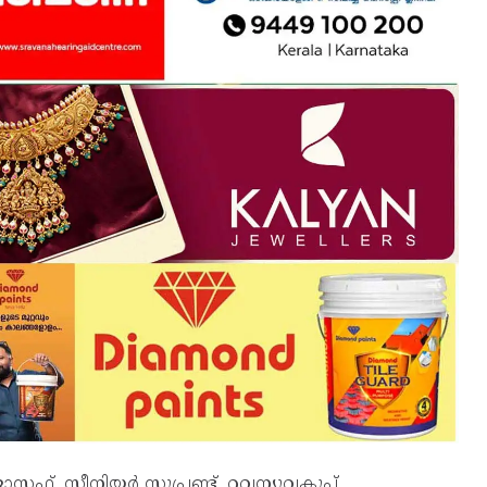
സഫ്, സീനിയർ സൂപ്രണ്ട്, റവന്യൂവകുപ്പ്