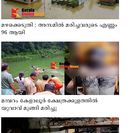
മഴക്കെടുതി ; അസമില്‍ മരിച്ചവരുടെ എണ്ണം
96 ആയി
മമ്പറം കേളാലൂർ ക്ഷേത്രക്കുളത്തിൽ
യുവാവ് മുങ്ങി മരിച്ചു