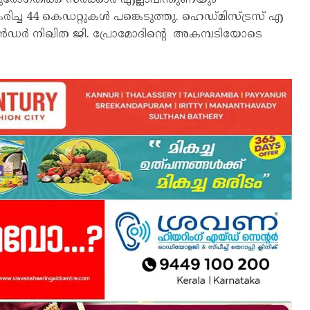
കരിച്ച 44 കെഡറ്റുകൾ പങ്കെടുത്തു. ഹെഡ്മിസ്ട്രസ് എ
ാൻഡർ നിഖിത ജി. പ്രോമോദിന്റെ അകമ്പടിയോടെ