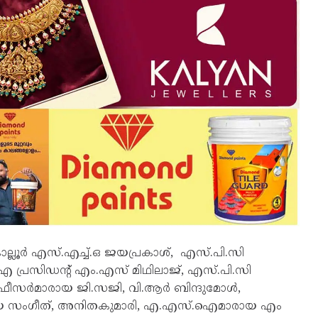
ല്ലൂർ എസ്.എച്ച്.ഒ ജയപ്രകാശ്, എസ്.പി.സി
.എ പ്രസിഡന്റ് എം.എസ് മിഥിലാജ്, എസ്.പി.സി
 ഓഫീസർമാരായ ജി.സജി, വി.ആർ ബിന്ദുമോൾ,
ായ സംഗീത്, അനിതകുമാരി, എ.എസ്.ഐമാരായ എം