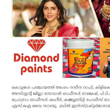
കൊറ്റങ്കര പഞ്ചായത്ത് അംഗം റസീന റാഫി, കിളികൊ
അസിസ്റ്റന്റ് ജില്ലാ നോഡൽ ഓഫീസർ രാജേഷ്, പി.ടി
പ്രോഗ്രാം ഓഫീസർ ഷഹീർ, കമ്മ്യൂണിറ്റി പോലീസ്
എസ്.ഐ വൈ സാബു, ഡ്രിൽ ഇൻസ്ട്രക്റ്റർമാര