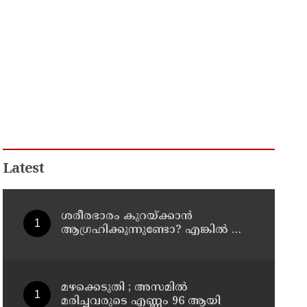
Latest
ശരീരഭാരം കുറയ്ക്കാൻ
ആഗ്രഹിക്കുന്നുണ്ടോ? എങ്കിൽ ഈ
മാന്ത്രിക ജ്യൂസ് പരീക്ഷിക്കൂ
മഴക്കെടുതി ; അസമില്‍
മരിച്ചവരുടെ എണ്ണം 96 ആയി