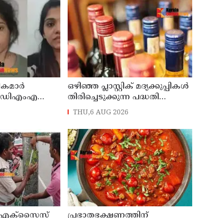
ികമാർ
ഒഴിഞ്ഞ പ്ലാസ്റ്റിക് മദ്യക്കുപ്പികള്‍
എംഡിഎംഎ
തിരിച്ചെടുക്കുന്ന പദ്ധതി
യുടെ കസ്റ്റഡി
നിര്‍ത്തലാക്കി ബെവ്കോ
THU,6 AUG 2026
പരിഗണിക്കും
 എക്സൈസ്
പ്രഭാതഭക്ഷണത്തിന്