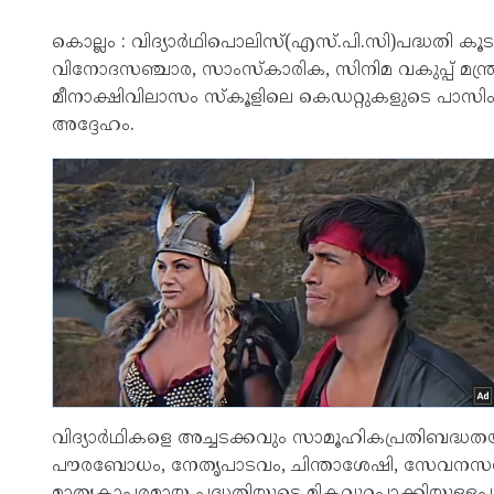
കൊല്ലം : വിദ്യാർഥിപൊലിസ്(എസ്.പി.സി)പദ്ധതി കൂടുത
വിനോദസഞ്ചാര, സാംസ്‌കാരിക, സിനിമ വകുപ്പ് മന്ത്ര
മീനാക്ഷിവിലാസം സ്‌കൂളിലെ കെഡറ്റുകളുടെ പാസിംഗ
അദ്ദേഹം.
വിദ്യാർഥികളെ അച്ചടക്കവും സാമൂഹികപ്രതിബദ്ധതയു
പൗരബോധം, നേതൃപാടവം, ചിന്താശേഷി, സേവനസന്ന
മാതൃകാപരമായ പദ്ധതിയുടെ മികവുറപ്പാക്കിയുള്ളപ