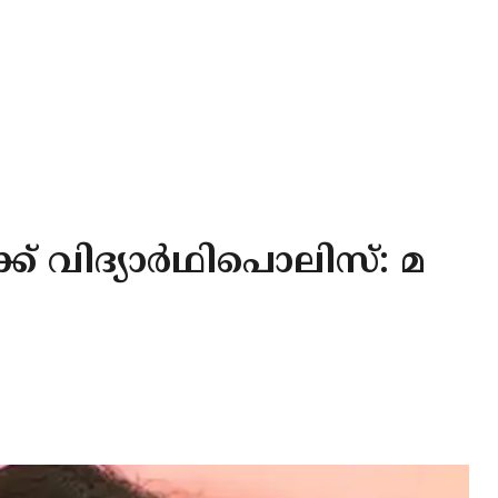
ക് വിദ്യാർഥിപൊലിസ്: മ