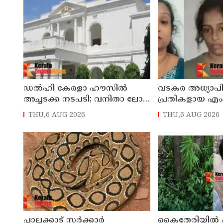
പേര്‍ക്ക് ദാരുണാന്ത്യം
ഡൽഹി കേരളാ ഹൗസില്‍
വടകര അധ്യാപ
അച്ചടക്ക നടപടി; വനിതാ ലോ
പ്രതികളായ 
ഓഫീസറെ തിരുവനന്തപുരത്തേക്ക്‌
കേസ്, കീർത്തന
THU,6 AUG 2026
THU,6 AUG 2026
സ്ഥലം മാറ്റി
അപേക്ഷ ഇന്ന് 
പാലക്കാട്‌ സര്‍ക്കാര്‍
കൈതേരിയിൽ