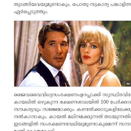
തുടങ്ങിയവയുമുണ്ടാകും. പൊതു-സ്വകാര്യ പങ്കാളി
ഏർപ്പെടുത്തും.
ജൈവവൈവിധ്യസംരക്ഷണംഉറപ്പാക്കി സുസ്ഥിരവിന
കായലിൽ ഒഴുകുന്ന ഭക്ഷണശാലയിൽ 100 പേർക്കാണ
സൗകര്യവും സജ്ജമാക്കും. കണ്ടൽക്കാടുകളിലേക്ക
നൽകാനാകും. കായൽ മലിനമക്കുന്നത് തടയുന്നതിന്
ഇടങ്ങളിൽ സംരക്ഷണവേലിയുമുണ്ടാകുമെന്ന് സന്