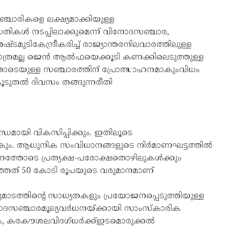
ഞ്ചാരികളെ ലക്ഷ്യമാക്കിയുള്ള
ികൾ നടപ്പിലാക്കുമെന്ന് വിനോദസഞ്ചാര,
ഷ്ടമുടികേന്ദ്രീകരിച്ച് രാജ്യാന്തരനിലവാരത്തിലുള്ള
മാത്രമല്ല ജെൻ ആൽഫയെക്കൂടി കണക്കിലെടുത്തുള്ള
ടെയുള്ള സഞ്ചാരത്തിന് പ്രോത്സാഹനമാകുംവിധം
ൂടുതൽ ദിവസം തങ്ങുന്നരീതി
ധമായി വികസിപ്പിക്കും. ഇതിലൂടെ
ാകും. ആധുനിക സംവിധാനങ്ങളുടെ നിർമാണഘട്ടത്തിൽ
രണത്തോടെ പ്രത്യക്ഷ-പരോക്ഷതൊഴിലുകൾക്കും
ഞ്ഞത് 50 കോടി രൂപയുടെ വരുമാനമാണ്
ുമാടത്തിന്റെ സാധ്യതകളും പ്രയോജനപ്പെടുത്തിയുള്ള
ോദസഞ്ചാരമൂല്യവർധനയ്ക്കായി സാംസ്‌കാരിക
ം, കരകൗശലവിദഗ്ധർക്ക്ഇടമൊരുക്കൽ