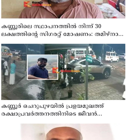
കണ്ണൂരിലെ സ്ഥാപനത്തിൽ നിന്ന് 30
ലക്ഷത്തിന്റെ സിഗരറ്റ് മോഷണം: തമിഴ്‌നാട്
സ്വദേശിയായ സെയിൽസ്മാൻ
തെങ്കാശിയിൽ പിടിയിൽ
കണ്ണൂർ ചെറുപുഴയിൽ പ്രളയമുഖത്ത്
രക്ഷാപ്രവർത്തനത്തിനിടെ ജീവൻ
നഷ്ടപ്പെട്ട ആർ. രാജേഷിൻ്റെ ഭൗതിക
ശരീരത്തോട് അനാദരവ് കാണിച്ചതായി
ആരോപണം