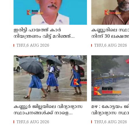
ഇരിട്ടി പായത്ത് കാർ
കണ്ണൂരിലെ സ്
നിയന്ത്രണം വിട്ട് മറിഞ്ഞ്
നിന്ന് 30 ലക്ഷത്
തളിപ്പറമ്പിലെ ആദ്യ കാല
മോഷണം: തമിഴ്‌
THU,6 AUG 2026
THU,6 AUG 2026
കോണ്‍ഗ്രസ് നേതാവ് മരിച്ചു
സ്വദേശിയായ 
തെങ്കാശിയിൽ 
കണ്ണൂർ ജില്ലയിലെ വിദ്യാഭ്യാസ
മഴ : കോട്ടയം ജ
സ്ഥാപനങ്ങള്‍ക്ക് നാളെ
വിദ്യാഭ്യാസ സ്
(07/08/2026), അവധി
നാളെ അവധി
THU,6 AUG 2026
THU,6 AUG 2026