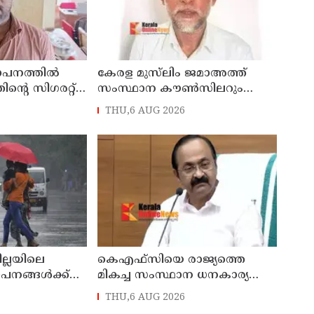
ഥാപനത്തിൽ
കേരള മുസ്‌ലിം ജമാഅത്ത്
തിന്റെ സിഗരറ്റ്
സംസ്ഥാന കൗൺസിലറും
നാട്
തളിപ്പറമ്പിലെ മുതിർന്ന മാധ്യമ
THU,6 AUG 2026
സെയിൽസ്മാൻ
പ്രവർത്തകനുമായ ബി എ
പിടിയിൽ
അലി മൊഗ്രാൽ നിര്യാതനായി
ില്ലയിലെ
കെഎഫ്‌സിയെ രാജ്യത്തെ
ഥാപനങ്ങൾക്ക്
മികച്ച സംസ്ഥാന ധനകാര്യ
സ്ഥാപനമാക്കും: മുഖ്യമന്ത്രി വി
THU,6 AUG 2026
ഡി സതീശൻ