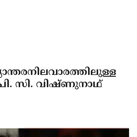
്യാന്തരനിലവാരത്തിലുള്ള
 പി. സി. വിഷ്ണുനാഥ്