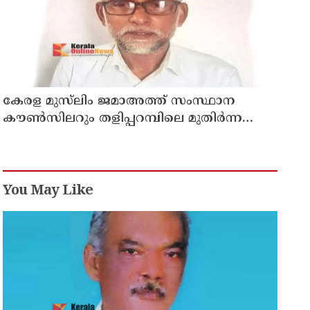
കേരള മുസ്‌ലിം ജമാഅത്ത് സംസ്ഥാന
കൗൺസിലറും തളിപ്പറമ്പിലെ മുതിർന്ന
മാധ്യമ പ്രവർത്തകനുമായ ബി എ അലി
മൊഗ്രാൽ നിര്യാതനായി
You May Like