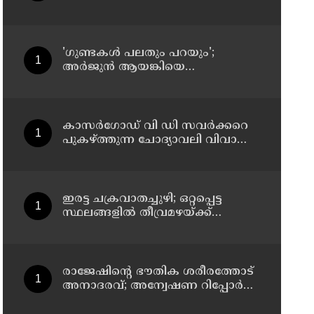
ചികിത്സയിലായിരുന്ന ഫറോക്ക്
സ്വദേശി വീട്ടിലേക്ക് മടങ്ങി
'ഗുണ്ടകൾ പലതും പറയും';
അർജുൻ ആയങ്കിയെ
വെടിവെയ്ക്കാൻ നിർദേശം
നൽകിയിട്ടില്ലെന്ന് രമേശ്
ചെന്നിത്തല
കാസർഗോഡ് വി ഡി സവർക്കറെ
പുകഴ്ത്തുന്ന ചോദ്യാവലി വിവാദം:
പൊതു വിദ്യാഭ്യാസ ഡയറക്ടറോട്
റിപ്പോർട്ട് തേടി വിദ്യാഭ്യാസ മന്ത്രി
ഇരട്ട ചക്രവാതച്ചുഴി; ഒറ്റപ്പെട്ട
സ്ഥലങ്ങളില്‍ തീവ്രമഴയ്ക്ക്
സാധ്യത, ഓറഞ്ച് അലേർട്ട്
രാജേഷിന്റെ ഭൗതിക ശരീരത്തോട്
അനാദരവ്; അന്വേഷണ റിപ്പോര്‍ട്ട്
ഇന്ന് ജില്ലാ കളക്ടര്‍ക്ക് കൈമാറും