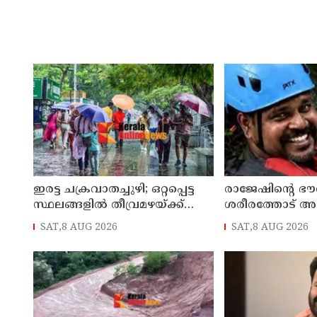
ഇരട്ട ചക്രവാതച്ചുഴി; ഒറ്റപ്പെട്ട
രാജേഷിന്റെ ഭ
സ്ഥലങ്ങളില്‍ തീവ്രമഴയ്ക്ക്
ശരീരത്തോട് അ
സാധ്യത, ഓറഞ്ച് അലേർട്ട്
അന്വേഷണ റിപ്പോര്
SAT,8 AUG 2026
SAT,8 AUG 2026
ജില്ലാ കളക്ടര്‍