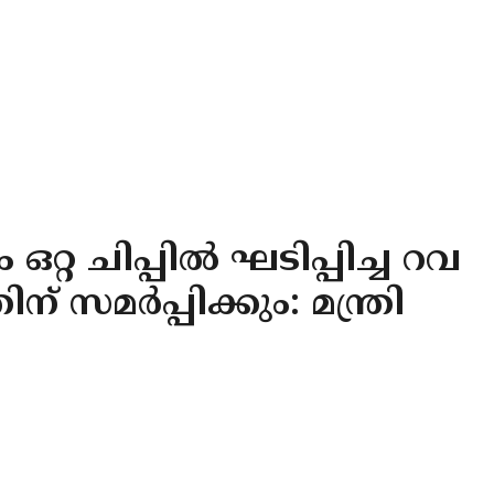
ഒറ്റ ചിപ്പിൽ ഘടിപ്പിച്ച റവ
് സമർപ്പിക്കും: മന്ത്രി