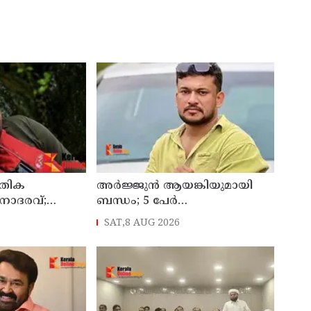
ൗതിക
അർജ്ജുൻ ആയങ്കിയുമായി
നാദരവ്;
ബന്ധം; 5 പേർ
‍ട്ട് ഇന്ന്
തിരുവനന്തപുരത്ത്
SAT,8 AUG 2026
ക്ക് കൈമാറും
കസ്റ്റഡിയിൽ