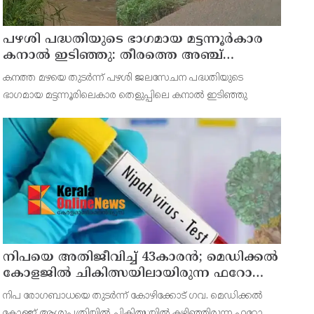
പഴശി പദ്ധതിയുടെ ഭാഗമായ മട്ടന്നൂർകാര
കനാൽ ഇടിഞ്ഞു: തീരത്തെ അഞ്ച്
കുടുംബങ്ങളെ മാറ്റി
കനത്ത മഴയെ തുടർന്ന് പഴശി ജലസേചന പദ്ധതിയുടെ
ഭാഗമായ മട്ടന്നൂരിലെകാര തെളുപ്പിലെ കനാൽ ഇടിഞ്ഞു
നിപയെ അതിജീവിച്ച് 43കാരന്‍; മെഡിക്കല്‍
കോളജില്‍ ചികിത്സയിലായിരുന്ന ഫറോക്ക്
സ്വദേശി വീട്ടിലേക്ക് മടങ്ങി
നിപ രോഗബാധയെ തുടര്‍ന്ന് കോഴിക്കോട് ഗവ. മെഡിക്കല്‍
കോളജ് ആശുപത്രിയില്‍ ചികിത്സയില്‍ കഴിഞ്ഞിരുന്ന ഫറോക്ക്