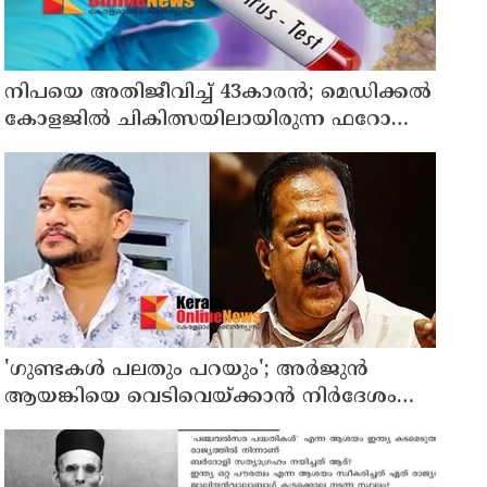
നിപയെ അതിജീവിച്ച് 43കാരന്‍; മെഡിക്കല്‍
കോളജില്‍ ചികിത്സയിലായിരുന്ന ഫറോക്ക്
സ്വദേശി വീട്ടിലേക്ക് മടങ്ങി
'ഗുണ്ടകൾ പലതും പറയും'; അർജുൻ
ആയങ്കിയെ വെടിവെയ്ക്കാൻ നിർദേശം
നൽകിയിട്ടില്ലെന്ന് രമേശ് ചെന്നിത്തല