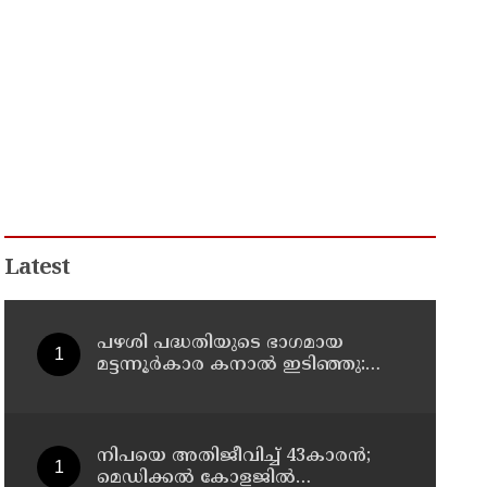
Latest
പഴശി പദ്ധതിയുടെ ഭാഗമായ
മട്ടന്നൂർകാര കനാൽ ഇടിഞ്ഞു:
തീരത്തെ അഞ്ച് കുടുംബങ്ങളെ
മാറ്റി
നിപയെ അതിജീവിച്ച് 43കാരന്‍;
മെഡിക്കല്‍ കോളജില്‍