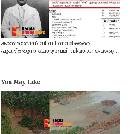
കാസർഗോഡ് വി ഡി സവർക്കറെ
പുകഴ്ത്തുന്ന ചോദ്യാവലി വിവാദം: പൊതു
വിദ്യാഭ്യാസ ഡയറക്ടറോട് റിപ്പോർട്ട് തേടി
വിദ്യാഭ്യാസ മന്ത്രി
You May Like