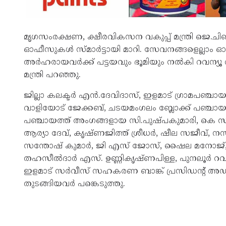
മൃഗസംരക്ഷണ, ക്ഷീരവികസന വകുപ്പ് മന്ത്രി ജെ.ചിഞ
ഓഫീസുകൾ സ്മാർട്ടായി മാറി. സേവനങ്ങളെല്ലാം ഓ
അർഹരായവർക്ക് പട്ടയവും ഭൂമിയും നൽകി റവന്യൂ 
മന്ത്രി പറഞ്ഞു.
ജില്ലാ കലക്ടർ എൻ.ദേവിദാസ്, ഇളമാട് ഗ്രാമപഞ്ചായ
വാളിയോട് ജേക്കബ്, ചടയമംഗലം ബ്ലോക്ക് പഞ്ചായത്
പഞ്ചായത്ത് അംഗങ്ങളായ സി.പുഷ്പകുമാരി, കെ സ
ആര്യാ ദേവ്, കൃഷ്ണജിത്ത് ശ്രീധർ, ഷീല സജീവ്, ന
സന്തോഷ് കുമാർ, ജി എസ് ജോസ്, ഷൈല മനോജ്, 
തഹസീൽദാർ എസ്. ഉണ്ണികൃഷ്ണപിള്ള, പുനലൂർ 
ഇളമാട് സർവീസ് സഹകരണ ബാങ്ക് പ്രസിഡന്റ് അഡ്
തുടങ്ങിയവർ പങ്കെടുത്തു.