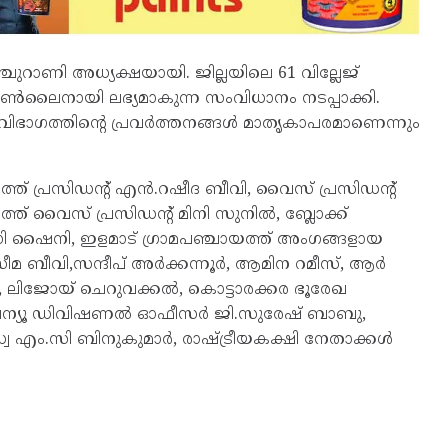
്ചുറാണി അധ്യക്ഷയായി. ജില്ലയിലെ 61 വില്ലേജ്
ൺലൈനായി ലഭ്യമാകുന്ന സംവിധാനം നടപ്പാക്കി.
വിഭാഗത്തിന്റെ പ്രവർത്തനങ്ങൾ മാതൃകാപരമാണെന്നും
ത്ത് പ്രസിഡന്റ് എൻ.റഷീദ ബീവി, വൈസ് പ്രസിഡന്റ്
ത് വൈസ് പ്രസിഡന്റ് മിനി സുനിൽ, ബ്ലോക്ക്
ി ഷൈനി, ഇളമാട് ഗ്രാമപഞ്ചായത്ത് അംഗങ്ങളായ
സീമ ബീവി,സന്ദീപ് അർക്കന്നൂർ, ആമിന റമീസ്, ആർ
ലിജോയ് ചെറുവക്കൽ, കൊട്ടാരക്കര ഭൂരേഖ
റവന്യൂ ഡിവിഷണൽ ഓഫീസർ ജി.സുരേഷ് ബാബു,
വ എം.സി ബിനുകുമാർ, രാഷ്ട്രീയകക്ഷി നേതാക്കൾ