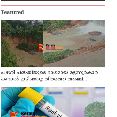
Featured
പഴശി പദ്ധതിയുടെ ഭാഗമായ മട്ടന്നൂർകാര
കനാൽ ഇടിഞ്ഞു: തീരത്തെ അഞ്ച്
കുടുംബങ്ങളെ മാറ്റി