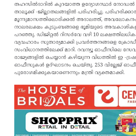
തഹസിൽദാറിൽ കുറയാത്ത ഉദ്യോഗസ്ഥർ നോഡൽ ഓഫീ
താലൂക്ക് -ജില്ലാതലങ്ങളിൽ പരിഹരിച്ചു. പരിഹരിക്
മൂന്നുമാസത്തിലൊരിക്കൽ അദാലത്ത്, അവലോകനം ത
നാലരലക്ഷം കുടുംബങ്ങളെ ഭൂമിയുടെ അവകാശികളാക്കിയ
പറഞ്ഞു. ഡിജിറ്റൽ റിസർവേ വഴി 10 ലക്ഷത്തിലധികം ഹെ
വ്യവഹാരം സുതാര്യമാക്കി പ്രവർത്തനങ്ങളെ ക്രോഡീക
സംവിധാനത്തിലേക്ക് മാറി. റവന്യൂ ഓഫീസിലെ സേവനങ
രാജ്യങ്ങളിൽ ചെയ്യാൻ കഴിയുന്ന വിധത്തിൽ ഇ -ട്രഷറി പ്
ഓഫീസുകൾ ഉദ്ഘാടനം ചെയ്തു. 253 വില്ലേജ് ഓഫ
പുരോഗമിക്കുകയാണെന്നും മന്ത്രി വ്യക്തമാക്കി.