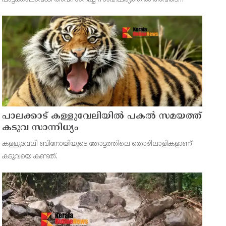
പ്രവേശിക്കാനോ കൃഷി നടത്താനോ സ്വകാര്യ വ്യക്തികൾക്ക്
അവകാശമില്ലെന്ന് ഹൈക്കോടതി വ്യക്തമാക്കി. വനമേഖലയിൽ
പൈനാപ്പിൾ ക
പാലക്കാട് കള്ളുവേലിയില്‍ പകല്‍ സമയത്ത്
കടുവ സാന്നിധ്യം
കള്ളുവേലി ബിനോയിയുടെ തോട്ടത്തിലെ തൊഴിലാളികളാണ്
കടുവയെ കണ്ടത്.