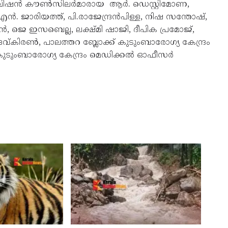
്, ഡിവിഷൻ കൗൺസിലർമാരായ ആർ. ഡെസ്റ്റിമോണ,
 ജാരിയത്ത്, പി.രാജേന്ദ്രൻപിള്ള, നിഷ സന്തോഷ്,
 ജെ ഇസബെല്ല, ലക്ഷ്മി ഷാജി, ദീപിക പ്രമോജ്,
വ്കിരൺ, പാലത്തറ ബ്ലോക്ക് കുടുംബാരോഗ്യ കേന്ദ്രം
ടുംബാരോഗ്യ കേന്ദ്രം മെഡിക്കൽ ഓഫീസർ