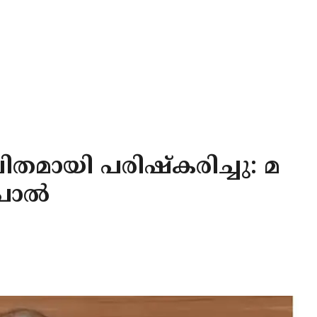
ായി പരിഷ്‌കരിച്ചു: മ
ോപാൽ