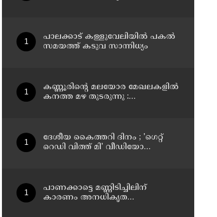
പാട്ടക്കാലാവധി അവസാനിച്ചു ;
ഇനി കൃഷി നടത്താനാകില്ലെന്ന്
ഹൈക്കോടതി
പാലക്കാട് കള്ളുവേലിയില്‍ പകല്‍
സമയത്ത് കടുവ സാന്നിധ്യം
കണ്ണൂരിൻ്റെ മലയോര മേഖലകളിൽ
കനത്ത മഴ തുടരുന്നു :
ഉദയഗിരിയിൽ ഉരുൾ പൊട്ടൽ
ദേശീയ കൈത്തറി ദിനം ; 'ഗെറ്റ്
റെഡി വിത്ത് മി' വീഡിയോ
പങ്കുവെക്കാൻ യുവജനങ്ങളോട്
അഭ്യർത്ഥിച്ച് പ്രധാനമന്ത്രി നരേന്ദ്ര
മോദി
പാണക്കാട്ടെ മണ്ണിടിച്ചിലിന്
കാരണം അനധികൃത
പാറപൊട്ടിക്കൽ; പ്രദേശത്ത് ഇനി