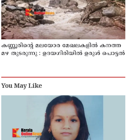
കണ്ണൂരിൻ്റെ മലയോര മേഖലകളിൽ കനത്ത
മഴ തുടരുന്നു : ഉദയഗിരിയിൽ ഉരുൾ പൊട്ടൽ
You May Like