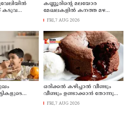
ുവേലിയില്‍
കണ്ണൂരിൻ്റെ മലയോര
് കടുവ
മേഖലകളിൽ കനത്ത മഴ
തുടരുന്നു : ഉദയഗിരിയിൽ ഉരുൾ
FRI,7 AUG 2026
പൊട്ടൽ
ുഖം
ഒരിക്കൽ കഴിച്ചാൽ വീണ്ടും
്ടികളുടെ
വീണ്ടും ഉണ്ടാക്കാൻ തോന്നുന്ന
 കൂട്ടാൻ ഈ
മധുരവിഭവം
FRI,7 AUG 2026
ടുക്കൂ