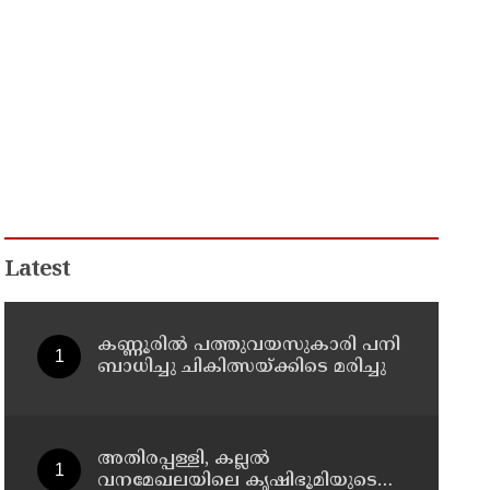
Latest
കണ്ണൂരിൽ പത്തുവയസുകാരി പനി
ബാധിച്ചു ചികിത്സയ്ക്കിടെ മരിച്ചു
അതിരപ്പള്ളി, കല്ലൽ
വനമേഖലയിലെ കൃഷിഭൂമിയുടെ