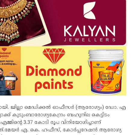
യി. ജില്ലാ മെഡിക്കൽ ഓഫീസർ (ആരോഗ്യം) ഡോ. എ
ക് കുടുംബാരോഗ്യകേന്ദ്രം ബഹുനില കെട്ടിടം
മ്മിന്റെ 3.37 കോടി രൂപ വിനിയോഗിച്ചാണ്
്കിയത്.മേയർ എ. കെ. ഹഫീസ്, കോർപ്പറേഷൻ ആരോഗ്യ