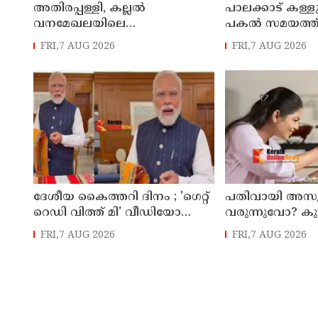
അതിരപ്പള്ളി, കല്ലൽ
പാലക്കാട് കള്ള
വനമേഖലയിലെ
പകല്‍ സമയത്ത
കൃഷിഭൂമിയുടെ പാട്ടക്കാലാവധി
സാന്നിധ്യം
FRI,7 AUG 2026
FRI,7 AUG 2026
അവസാനിച്ചു ; ഇനി കൃഷി
നടത്താനാകില്ലെന്ന്
ഹൈക്കോടതി
ദേശീയ കൈത്തറി ദിനം ; 'ഗെറ്റ്
പതിവായി അസ
റെഡി വിത്ത് മി' വീഡിയോ
വരുന്നുവോ? കുട
പങ്കുവെക്കാൻ
പ്രതിരോധശേഷി
FRI,7 AUG 2026
FRI,7 AUG 2026
യുവജനങ്ങളോട് അഭ്യർത്ഥിച്ച്
ഭക്ഷണങ്ങൾ കൊ
പ്രധാനമന്ത്രി നരേന്ദ്ര മോദി