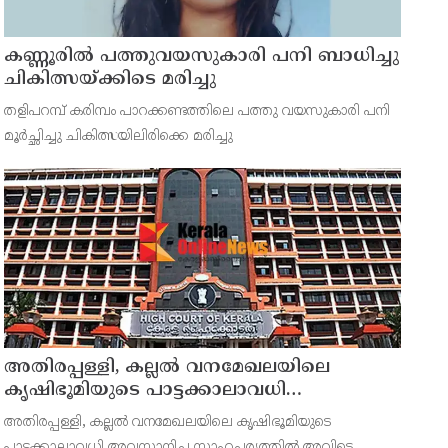
കണ്ണൂരിൽ പത്തുവയസുകാരി പനി ബാധിച്ചു
ചികിത്സയ്ക്കിടെ മരിച്ചു
തളിപറമ്പ് കരിമ്പം പാറക്കണ്ടത്തിലെ പത്തു വയസുകാരി പനി
മൂർച്ഛിച്ചു ചികിത്സയിലിരിക്കെ മരിച്ചു
അതിരപ്പള്ളി, കല്ലൽ വനമേഖലയിലെ
കൃഷിഭൂമിയുടെ പാട്ടക്കാലാവധി
അവസാനിച്ചു ; ഇനി കൃഷി
അതിരപ്പള്ളി, കല്ലൽ വനമേഖലയിലെ കൃഷിഭൂമിയുടെ
നടത്താനാകില്ലെന്ന് ഹൈക്കോടതി
പാട്ടക്കാലാവധി അവസാനിച്ച സാഹചര്യത്തിൽ അവിടെ