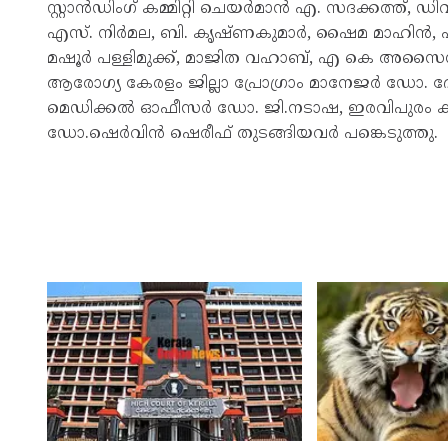
സ്റ്റാൻഡിംഗ് കമ്മിറ്റി ചെയർമാൻ എ. സദക്കത്ത
എസ്. നിർമല, ബി. കൃഷ്ണകുമാർ, ഷൈമ മാഹിൻ, എൻ.
മഷൂർ പള്ളിമുക്ക്, മാജിത വഹാബ്, എ കെ അസൈൻ,
ആരോഗ്യ കേരളം ജില്ലാ പ്രോഗ്രാം മാനേജർ ഡോ. ദേ
മെഡിക്കൽ ഓഫീസർ ഡോ. ജി.നടാഷ, ഇരവിപുരം കു
ഡോ.ഷെർവിൻ ഷെരീഫ് തുടങ്ങിയവർ പങ്കെടുത്തു.