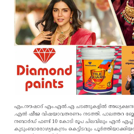
എം.നൗഷാദ് എം.എൽ.എ ചടങ്ങുകളിൽ അധ്യക്ഷനാ
.എൽ ഷീജ വിഷയാവതരണം നടത്തി. പാലത്തറ ബ്ലോക്
നബാർഡ് ഫണ്ട് 10 കോടി രൂപ ചിലവിലും എൻ എച്ച് എ
കുടുംബാരോഗ്യകേന്ദ്രം കെട്ടിടവും പൂർത്തിയാക