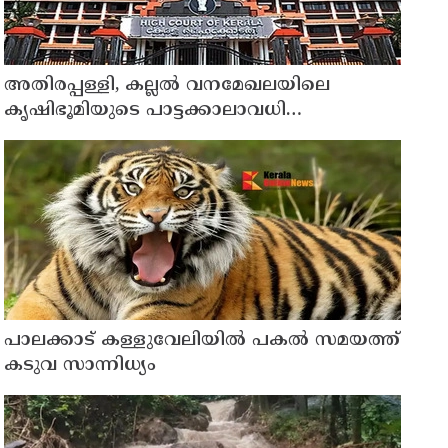
അതിരപ്പള്ളി, കല്ലൽ വനമേഖലയിലെ
കൃഷിഭൂമിയുടെ പാട്ടക്കാലാവധി
അവസാനിച്ചു ; ഇനി കൃഷി
നടത്താനാകില്ലെന്ന് ഹൈക്കോടതി
പാലക്കാട് കള്ളുവേലിയില്‍ പകല്‍ സമയത്ത്
കടുവ സാന്നിധ്യം