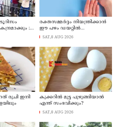
ടൂറിസം
രക്തസമ്മർദ്ദം നിയന്ത്രിക്കാൻ
ന്ദ്രമാക്കും :
ഈ പഴം ഡയറ്റിൽ
ിഷ്ണുനാഥ്
ഉൾപ്പെടുത്താം
SAT,8 AUG 2026
ത് രുചി ഇനി
കുക്കറിൽ മുട്ട പുഴുങ്ങിയാൽ
കളയിലും
എന്ത് സംഭവിക്കും?
SAT,8 AUG 2026