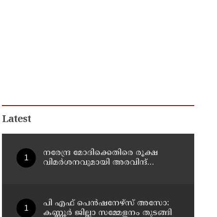
Latest
നരേന്ദ്ര മോദിക്കെതിരെ രൂക്ഷ
വിമർശനവുമായി അരവിന്ദ്
കെജ്‌രിവാൾ
പി എഫ് പെൻഷനേഴ്സ് അസോ:
കണ്ണൂർ ജില്ലാ സമ്മേളനം തുടങ്ങി