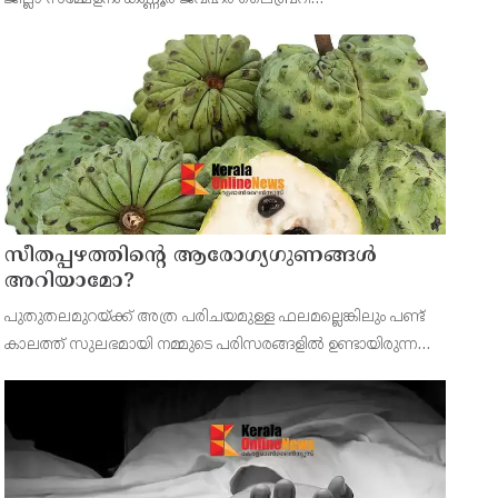
ഓഡിറ്റോറിയത്തിൽ വി കെ സനോജ് എം എൽ എ ഉൽഘാടനം
ചെയ്തു. പ്രസിഡണ്ട് പി ഭരതൻ അദ്ധ്യക്ഷത വഹിച്ചു.
സീതപ്പഴത്തിന്റെ ആരോഗ്യഗുണങ്ങൾ
അറിയാമോ?
പുതുതലമുറയ്ക്ക് അത്ര പരിചയമുള്ള ഫലമല്ലെങ്കിലും പണ്ട്
കാലത്ത് സുലഭമായി നമ്മുടെ പരിസരങ്ങളിൽ ഉണ്ടായിരുന്ന
പഴമാണ് സീതപ്പഴം.ശ്വാസകോശത്തിന്റെ ആരോഗ്യത്തിനും
ആസ്ത്മ അടക്കമുള്ള പ്രശ്‌നങ്ങൾക്കും സീതപ്പഴം ഗുണകര