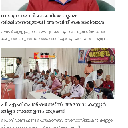
നരേന്ദ്ര മോദിക്കെതിരെ രൂക്ഷ
വിമർശനവുമായി അരവിന്ദ് കെജ്‌രിവാൾ
റഷ്യൻ എണ്ണയും വാതകവും വാങ്ങുന്ന രാജ്യങ്ങൾക്കമേൽ
കൂടുതൽ കടുത്ത ഉപരോധങ്ങൾ ഏർപ്പെടുത്തുന്നതിനുള്ള
ബിൽ പാസാക്കാൻ യു.എസ് സെനറ്റിൽ നീക്കം
നടത്തുന്നതിനിടെ, ഇന്ത്യൻ പ്രധാനമന്ത്രി നരേന്ദ്ര
മോദിക്കെതിരെ രൂക്ഷ
പി എഫ് പെൻഷനേഴ്സ് അസോ: കണ്ണൂർ
ജില്ലാ സമ്മേളനം തുടങ്ങി
പ്രൊവിഡണ്ട് ഫണ്ട് പെൻഷനേഴ്സ് അസോസിയേഷൻ കണ്ണൂർ
ജില്ലാ സമ്മേളനം കണ്ണൂർ ജവഹർ ലൈബ്രറി