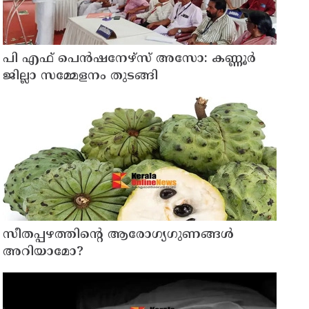
പി എഫ് പെൻഷനേഴ്സ് അസോ: കണ്ണൂർ
ജില്ലാ സമ്മേളനം തുടങ്ങി
സീതപ്പഴത്തിന്റെ ആരോഗ്യഗുണങ്ങൾ
അറിയാമോ?