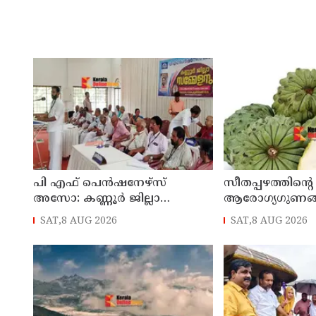
പി എഫ് പെൻഷനേഴ്സ്
സീതപ്പഴത്തിന്റെ
അസോ: കണ്ണൂർ ജില്ലാ
ആരോഗ്യഗുണങ
സമ്മേളനം തുടങ്ങി
അറിയാമോ?
SAT,8 AUG 2026
SAT,8 AUG 2026