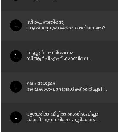
സീതപ്പഴത്തിന്റെ
ആരോഗ്യഗുണങ്ങൾ അറിയാമോ?
കണ്ണൂര്‍ പെരിങ്ങോം
സിആര്‍പിഎഫ് ക്യാമ്പിലെ
ക്വാര്‍ട്ടേഴ്സില്‍ ഹെഡ്
കോണ്‍സ്റ്റബിളിനെ മരിച്ച നിലയില്‍
കണ്ടെത്തി
ചൈനയുടെ
അവകാശവാദങ്ങൾക്ക് തിരിച്ചടി ;
അരുണാചൽ പ്രദേശിലെ 27
സ്ഥലങ്ങൾക്ക് ഔദ്യോഗിക
പേരുകൾ നൽകി ഇന്ത്യ
തൃശൂരിൽ വീട്ടിൽ അതിക്രമിച്ചു
കയറി യുവാവിനെ ചുറ്റികയും
ജാക്കി ലിവറും ഉപയോഗിച്ച്