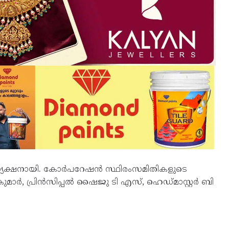
അധ്യക്ഷനായി. കോർപറേഷൻ സ്ഥിരംസമിതികളുടെ
ർ, പ്രിൻസിപ്പൽ ഷൈജു ടി എസ്, ഹെഡ്മാസ്റ്റർ ബി