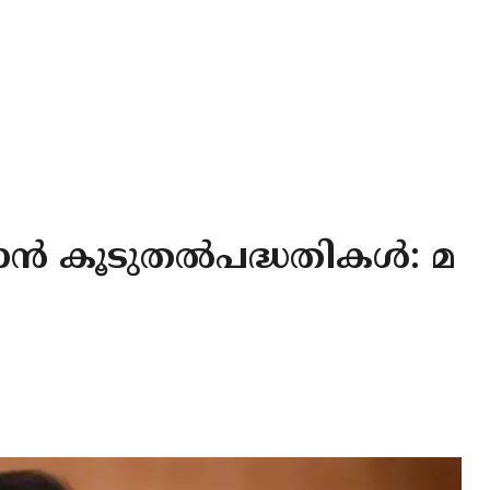
ാൻ കൂടുതൽപദ്ധതികൾ: മ