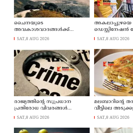
ചൈനയുടെ
അകലാപ്പുഴയെ 
അവകാശവാദങ്ങൾക്ക്
ഡെസ്റ്റിനേഷന്‍ കേ
തിരിച്ചടി ; അരുണാചൽ
മന്ത്രി പി.സി വ
SAT,8 AUG 2026
SAT,8 AUG 2026
പ്രദേശിലെ 27 സ്ഥലങ്ങൾക്ക്
ഔദ്യോഗിക പേരുകൾ നൽകി
ഇന്ത്യ
രാജ്യത്തിന്റെ സുപ്രധാന
മലബാറിന്റെ തന
പ്രതിരോധ വിവരങ്ങൾ
വീട്ടിലെ അടുക്
പാകിസ്ഥാന് ചോർത്തി നൽകി ;
SAT,8 AUG 2026
SAT,8 AUG 2026
ഇന്ത്യൻ വ്യോമസേനയിലെ
ഉന്നത ഉദ്യോഗസ്ഥൻ അറസ്റ്റിൽ