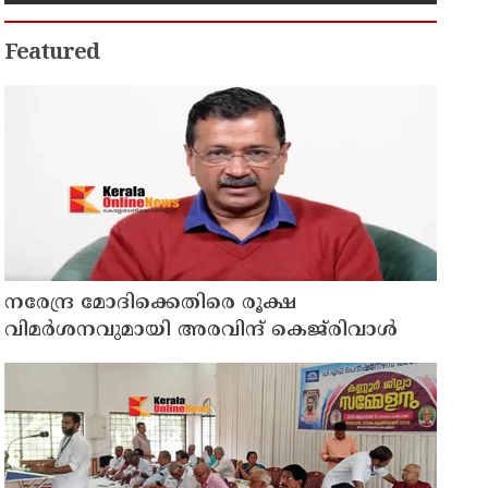
തലക്കടിച്ച് കൊലപ്പെടുത്താൻ
ശ്രമിച്ച കേസ് : രണ്ടു പേർ പിടിയിൽ
Featured
നരേന്ദ്ര മോദിക്കെതിരെ രൂക്ഷ
വിമർശനവുമായി അരവിന്ദ് കെജ്‌രിവാൾ