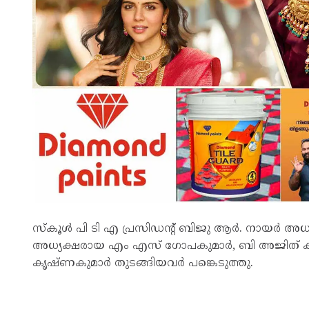
സ്‌കൂൾ പി ടി എ പ്രസിഡന്റ് ബിജു ആർ. നായർ 
അധ്യക്ഷരായ എം എസ് ഗോപകുമാർ, ബി അജിത് കുമാ
കൃഷ്ണകുമാർ തുടങ്ങിയവർ പങ്കെടുത്തു.