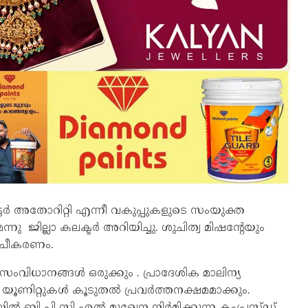
ടർ അതോറിറ്റി എന്നീ വകുപ്പുകളുടെ സംയുക്ത
ജില്ലാ കലക്ടർ അറിയിച്ചു. ശുചിത്വ മിഷന്റേയും
ചീകരണം.
വിധാനങ്ങൾ ഒരുക്കും . പ്രാദേശിക മാലിന്യ
യൂണിറ്റുകൾ കൂടുതൽ പ്രവർത്തനക്ഷമമാക്കും.
ുഴയിൽ ബി പി സി എൽ മുഖേന നിർമിക്കുന്ന കംപ്രസ്ഡ്