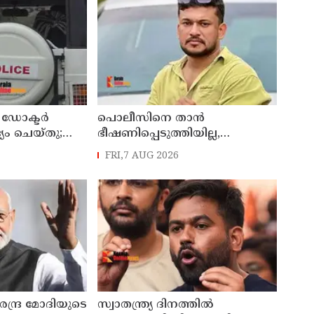
ഡോക്ടര്‍
പൊലീസിനെ താന്‍
്യം ചെയ്തു;
ഭീഷണിപ്പെടുത്തിയില്ല,
തിരെ
പൊലീസിനെ
FRI,7 AUG 2026
ൊലീസ്
അപായപെടുത്തുമെന്നല്ല
സര്‍വീസില്‍ തുടരാന്‍
അനുവദിക്കില്ലെന്നാണ്
പറഞ്ഞത് ;
വിശദീകരണവുമായി അര്‍ജുന്‍
ആയങ്കി
രേന്ദ്ര മോദിയുടെ
സ്വാതന്ത്ര്യ ദിനത്തില്‍