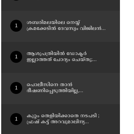
സംഭവം: ഗൗതത്തെ കാണാതായിട്ട്
എട്ടാം ദിവസം
ശബരിമലയിലെ നെയ്യ്
ക്രമക്കേടില്‍ ദേവസ്വം വിജിലന്‍സ്
അന്വേഷണം നടക്കവേ
തിരുവിതാംകൂര്‍ ദേവസ്വം ബോര്‍ഡ്
യോഗം ഇന്ന്
ആശുപത്രിയില്‍ ഡോക്ടര്‍
ഇല്ലാത്തത് ചോദ്യം ചെയ്തു;
നാട്ടുകാര്‍ക്കെതിരെ കേസെടുത്ത്
പൊലീസ്
പൊലീസിനെ താന്‍
ഭീഷണിപ്പെടുത്തിയില്ല,
പൊലീസിനെ
അപായപെടുത്തുമെന്നല്ല
സര്‍വീസില്‍ തുടരാന്‍
അനുവദിക്കില്ലെന്നാണ് പറഞ്ഞത് ;
കുറ്റം തെളിയിക്കാതെ നടപടി ;
വിശദീകരണവുമായി അര്‍ജുന്‍
ഫ്രഷ് കട്ട് അറവുമാലിന്യ
ആയങ്കി
സംസ്‌കരണ പ്ലാന്റിന് നല്‍കിയ