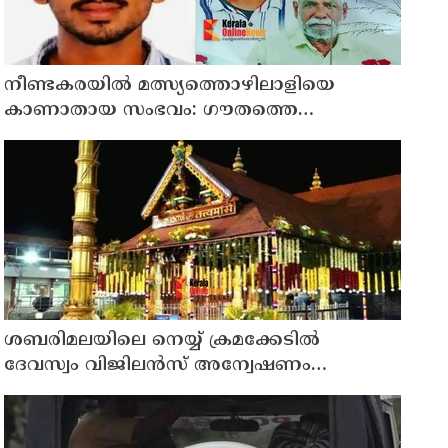
നീണ്ടകരയില്‍ മത്സ്യത്തൊഴിലാളിയെ
കാണാതായ സംഭവം: ഗൗതത്തെ
കാണാതായിട്ട് എട്ടാം ദിവസം
ശബരിമലയിലെ നെയ്യ് ക്രമക്കേടില്‍
ദേവസ്വം വിജിലന്‍സ് അന്വേഷണം
നടക്കവേ തിരുവിതാംകൂര്‍ ദേവസ്വം
ബോര്‍ഡ് യോഗം ഇന്ന്