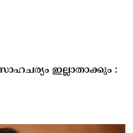
ാഹചര്യം ഇല്ലാതാക്കും :