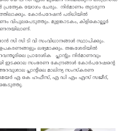
താൻ പ്രത്യേക യോഗം ചേരും. നിർമാണം തുടരുന്ന
ും വേഗത്തിലാക്കും. കോർപറേഷൻ പരിധിയിൽ
 വിപുലപെടുത്തും. മുളങ്കാടകം, കിളികൊല്ലൂർ
രിഗണനയിലാണ്.
യാൻ സി സി ടി വി സംവിധാനങ്ങൾ സ്ഥാപിക്കും.
പകരണങ്ങളും ലഭ്യമാക്കും. തങ്കശേരിയിൽ
പിറവന്തൂരിലെ പ്രാദേശിക പ്ലാന്റും നിർമാണവും
കായി ഇടക്കാല സംഭരണ കേന്ദ്രങ്ങൾ കോർപറേഷന്റെ
വുശാല പ്ലാന്റിലെ മാലിന്യ സംസ്‌കരണ
്കി. മേയർ എ കെ ഹഫീസ്, എ ഡി എം എസ് സജീദ്,
കെടുത്തു.