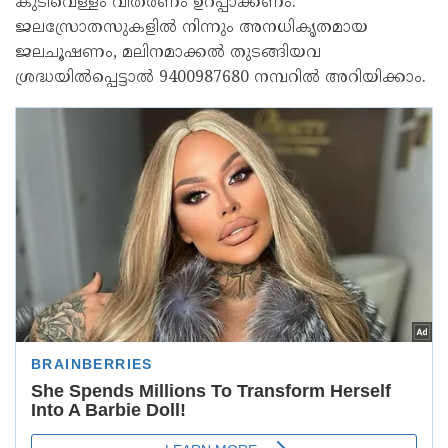
കുടിവെള്ളം വിതരണം ഉറപ്പാക്കണം.
ജലസ്രോതസുകളിൽ നിന്നും അനധികൃതമായ
ജലചൂഷണം, മലിനമാക്കൽ തുടങ്ങിയവ
ശ്രദ്ധയിൽപ്പെട്ടാൽ 9400987680 നമ്പറിൽ അറിയിക്കാം.