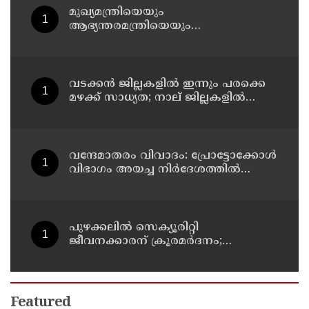
മുഖ്യമന്ത്രിയെയും
ആഭ്യന്തരമന്ത്രിയെയും
പരിഹസിച്ചവരെ പിടികൂടാനായത്
വലിയ നേട്ടം; കണ്ണൂര്‍ ഡിസിസി
പ്രസിഡന്റ്
വടക്കന്‍ ജില്ലകളില്‍ ഇന്നും പരക്കെ
മഴക്ക് സാധ്യത; നാല് ജില്ലകളില്‍
യെല്ലോ അലര്‍ട്ട്
വന്ദേമാതരം വിവാദം: പ്രോട്ടോക്കോള്‍
വിഭാഗം അയച്ച നിര്‍ദേശത്തില്‍
വന്ദേമാതരത്തെ കുറിച്ച് പരാമര്‍ശമില്ല;
നിര്‍ദേശം ദേശീയ ഗാനം
ആലപിക്കാന്‍
പുഴക്കലില്‍ സെക്യൂരിറ്റി
ജീവനക്കാരന് ക്രൂരമര്‍ദനം;
യുവാക്കള്‍ക്കായി അന്വേഷണം
തുടരുന്നു
Featured