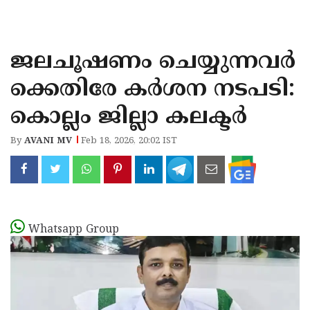
KOZHIKODE
WAYANAD
ജലചൂഷണം ചെയ്യുന്നവർ
KANNUR
ക്കെതിരേ കർശന നടപടി:
KASARAGOD
കൊല്ലം ജില്ലാ കലക്ടർ
By
AVANI MV
Feb 18, 2026, 20:02 IST
Whatsapp Group