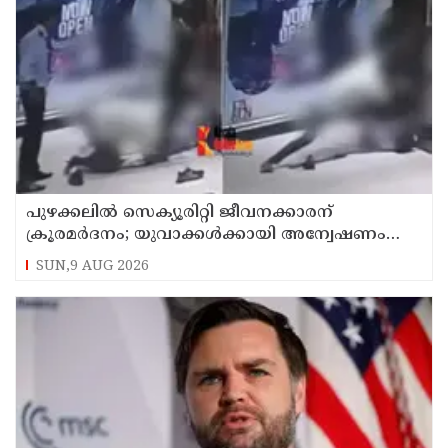
പുഴക്കലില്‍ സെക്യൂരിറ്റി ജീവനക്കാരന്
ക്രൂരമര്‍ദനം; യുവാക്കള്‍ക്കായി അന്വേഷണം
തുടരുന്നു
SUN,9 AUG 2026