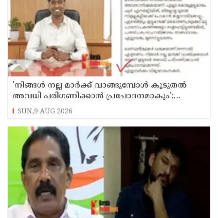
'നിങ്ങള്‍ നല്ല മാര്‍ക്ക് വാങ്ങുമ്പോള്‍ കൂടുതല്‍
അവധി പരിഗണിക്കാന്‍ പ്രചോദനമാകും';
കാസര്‍കോട് കളക്ടറുടെ പോസ്റ്റ് വൈറല്‍
SUN,9 AUG 2026