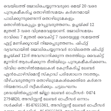
വെയിലത്ത് ജോലിചെയ്യുന്നവരുടെ മെയ് 20 വരെ
പുനക്രമീകരിച്ച തൊഴിൽസമയം കർശനമായി
പാലിക്കുന്നുണ്ടെന്ന് തൊഴിലുടമകളും
തൊഴിൽവകുപ്പും ഉറപ്പുവരുത്തണം. ഉച്ചയ്ക്ക് 12
മുതൽ 3 വരെ വിശ്രമവേളയാണ്. ജോലിസമയം
രാവിലെ 7 മുതൽ വൈകിട്ട് 7 വരെയുള്ള സമയത്ത്
എട്ട് മണിക്കൂറായി നിജപ്പെടുത്തണം. ഷിഫ്റ്റ്
വ്യവസ്ഥയിൽ ജോലിചെയ്യുന്നവർ രാവിലത്തെ ഷിഫ്റ്റ്
ഉച്ചയ്ക്ക് 12ന് അവസാനിക്കുന്ന തരത്തിലും വൈകിട്ട്
മൂന്നിന് ആരംഭിക്കുന്ന രീതിയിലും പുനക്രമീകരിക്കണം.
വിവിധ തൊഴിൽമേഖലകൾ കേന്ദ്രീകരിച്ച് ലേബർ
എൻഫോഴ്‌സ്‌മെന്റ് സ്‌ക്വാഡ് പരിശോധന നടത്തും.
വീഴ്ചവരുത്തുന്ന തൊഴിലുടമകൾക്കെതിരേ കർശന
നിയമനടപടി സ്വീകരിക്കും. ചട്ടലംഘനം
ശ്രദ്ധയിൽപ്പെട്ടാൽ ജില്ലാ ലേബർ ഓഫീസർ- 0474
2794820, അസിസ്റ്റന്റ് ലേബർ ഓഫീസർ ഒന്നാം
സർക്കിൾ - 8547655361, അസിസ്റ്റന്റ് ലേബർ ഓഫീസർ