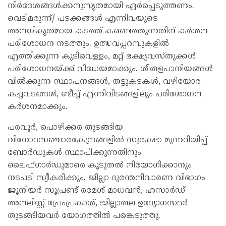
നിർദേശങ്ങൾക്കനുസൃതമായി ഏർപ്പെടുത്തണം.
വെടിമരുന്ന്/ പടക്കങ്ങൾ എന്നിവയുടെ
അനധികൃതമായ കടത്ത് കണ്ടെത്തുന്നതിന് കർശന
പരിശോധന നടത്തും. ഉത്സവപ്പറമ്പുകളിൽ
എത്തിക്കുന്ന കുടിവെള്ളം, മറ്റ് ഭക്ഷ്യവസ്തുക്കൾ
പരിശോധനയ്ക്ക് വിധേയമാക്കും. ശീതളപാനിയങ്ങൾ
വിൽക്കുന്ന സ്ഥാപനങ്ങൾ, തട്ടുകടകൾ, വഴിയോര
കച്ചവടങ്ങൾ, ബീച്ച് എന്നിവിടങ്ങളിലും പരിശോധന
കർശനമാക്കും.
പരവൂർ, പൊഴിക്കര തുടങ്ങിയ
വിനോദസഞ്ചാരകേന്ദ്രങ്ങളിൽ സുരക്ഷാ മുന്നറിയിപ്പ്
ബോർഡുകൾ സ്ഥാപിക്കുന്നതിനും
ലൈഫ്ഗാർഡുമാരെ കൂടുതൽ നിയോഗിക്കാനും
നടപടി സ്വീകരിക്കും. ജില്ലാ ദുരന്തനിവാരണ വിഭാഗം
ജൂനിയർ സൂപ്രണ്ട് രമേശ് മാധവൻ, ഹസാർഡ്
അനലിസ്റ്റ് പ്രേംപ്രകാശ്, ജില്ലാതല ഉദ്യോഗസ്ഥർ
തുടങ്ങിയവർ യോഗത്തിൽ പങ്കെടുത്തു.