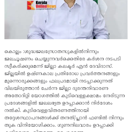
കൊല്ലം :ശുദ്ധജലസ്രോതസുകളിൽനിന്നും
ജലചൂഷണം ചെയ്യുന്നവർക്കെതിരേ കർശന നടപടി
സ്വീകരിക്കുമെന്ന് ജില്ലാ കലക്ടർ എൻ ദേവിദാസ്.
ജില്ലയിൽ ഉഷ്ണകാല പ്രതിരോധ പ്രവർത്തനങ്ങളും
മുന്നൊരുക്കങ്ങളും ഫലപ്രദമായി നടപ്പാക്കുന്നത്
വിലയിരുത്താൻ ചേർന്ന ജില്ലാ ദുരന്തനിവാരണ
അതോറിറ്റി യോഗത്തിൽ കുടിവെള്ളക്ഷാമം നേരിടുന്ന
പ്രദേശങ്ങളിൽ ജലലഭ്യത ഉറപ്പാക്കാൻ നിർദേശം
നൽകി. കുടിവെള്ളവിതരണത്തിനായി
തദ്ദേശസ്ഥാപനങ്ങൾക്ക് തനത്/പ്ലാൻ ഫണ്ടിൽ നിന്നും
തുക വിനിയോഗിക്കാം. ഗുണനിലവാരം ഉറപ്പാക്കി