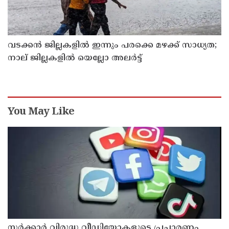
വടക്കന്‍ ജില്ലകളില്‍ ഇന്നും പരക്കെ മഴക്ക് സാധ്യത;
നാല് ജില്ലകളില്‍ യെല്ലോ അലര്‍ട്ട്
You May Like
സര്‍ക്കാര്‍ വിരുദ്ധ വീഡിയോകളുടെ പ്രചാരണം