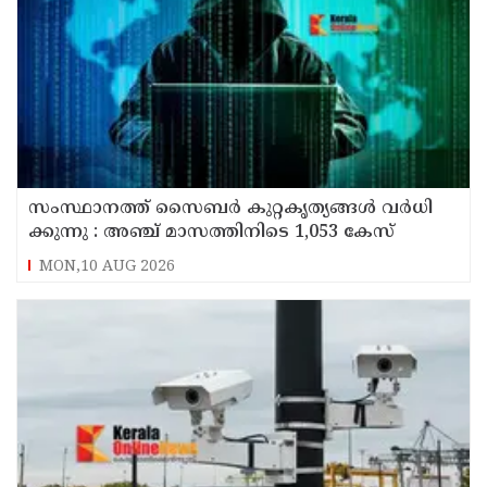
സം​സ്ഥാ​ന​ത്ത് സൈ​ബ​ര്‍ കു​റ്റ​കൃ​ത്യ​ങ്ങ​ൾ വ​ർ​ധി​
ക്കു​ന്നു : അഞ്ച്​ മാസത്തിനിടെ 1,053 കേസ്
MON,10 AUG 2026