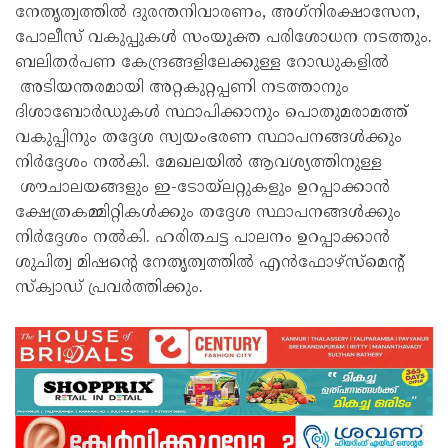
നേതൃത്വത്തിൽ ദുരന്തനിവാരണം, അഗ്‌നിരക്ഷാസേന,
പോലീസ് വകുപ്പുകൾ സംയുക്ത പരിശോധന നടത്തും.
ബലിതർപണ കേന്ദ്രങ്ങളിലേക്കുള്ള റോഡുകളിൽ
അടിയന്തരമായി അറ്റകുറ്റപ്പണി നടത്താനും
ദിശാബോർഡുകൾ സ്ഥാപിക്കാനും പൊതുമരാമത്ത്
വകുപ്പിനും തദ്ദേശ സ്വയംഭരണ സ്ഥാപനങ്ങൾക്കും
നിർദ്ദേശം നൽകി. മേഖലയിൽ ആവശ്യത്തിനുള്ള
ശൗചാലയങ്ങളും ഇ-ടോയ്ലറ്റുകളും ഉറപ്പാക്കാൻ
ക്ഷേത്രകമ്മിറ്റികൾക്കും തദ്ദേശ സ്ഥാപനങ്ങൾക്കും
നിർദ്ദേശം നൽകി. ഹരിതചട്ട പാലനം ഉറപ്പാക്കാൻ
ശുചിത്വ മിഷന്റെ നേതൃത്വത്തിൽ എൻഫോഴ്സ്മെന്റ്
സ്‌ക്വാഡ് പ്രവർത്തിക്കും.