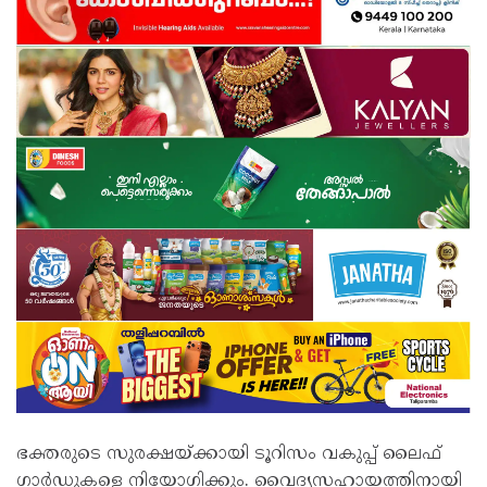
ഭക്തരുടെ സുരക്ഷയ്ക്കായി ടൂറിസം വകുപ്പ് ലൈഫ്
ഗാർഡുകളെ നിയോഗിക്കും. വൈദ്യസഹായത്തിനായി