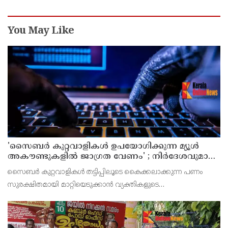
You May Like
'സൈബര്‍ കുറ്റവാളികള്‍ ഉപയോഗിക്കുന്ന മ്യൂള്‍
അകൗണ്ടുകളില്‍ ജാഗ്രത വേണം' ; നിര്‍ദേശവുമായി
പൊലീസ്
സൈബര്‍ കുറ്റവാളികള്‍ തട്ടിപ്പിലൂടെ കൈക്കലാക്കുന്ന പണം
സുരക്ഷിതമായി മാറ്റിയെടുക്കാന്‍ വ്യക്തികളുടെ
അറിവോടുകൂടിയോ അല്ലാതെയോ ഉപയോഗിക്കുന്ന വാടക ബാങ്ക്
അക്കൗണ്ടുകളായ മ്യൂള്‍ അകൗണ്ടുകളില്‍ ജാഗ്രത വേണമെന്ന