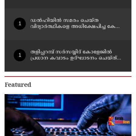
മാധ്യമപ്രവർത്തകരുള്ളതിനാൽ
ഹാജരാകാൻ ബുദ്ധിമുട്ടെന്ന്
പ്രതികൾ
ഡൽഹിയിൽ സമരം ചെയ്ത
വിദ്യാർത്ഥികളെ അധിക്ഷേപിച്ച കേസ്
; ടി ജി മോഹൻദാസ് കുറ്റം സമ്മതിച്ചു
തളിപ്പറമ്പ് സർസയ്യിദ് കോളേജിൽ
പ്രധാന കവാടം ഉദ്ഘാടനം ചെയ്ത്
പൂർവ്വ വിദ്യാർത്ഥിയും വ്യവസായ
മന്ത്രിയുമായ പി കെ കുഞ്ഞാലിക്കുട്ടി
Featured