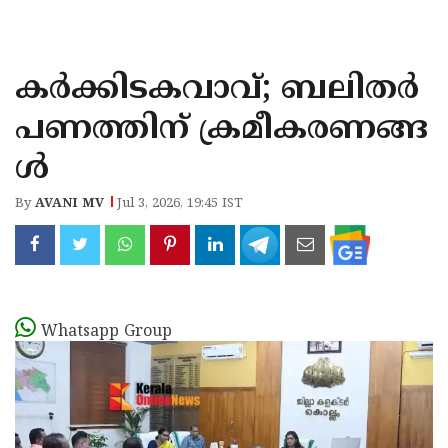
KOZHIKODE
WAYANAD
കർക്കിടകവാവ്; ബലിതർ
KANNUR
പണത്തിന് ക്രമീകരണങ്ങ
KASARAGOD
ൾ
By
AVANI MV
Jul 3, 2026, 19:45 IST
Whatsapp Group