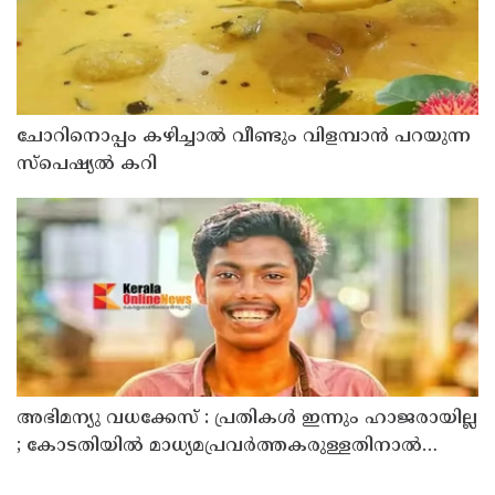
ചോറിനൊപ്പം കഴിച്ചാൽ വീണ്ടും വിളമ്പാൻ പറയുന്ന
സ്പെഷ്യൽ കറി
അഭിമന്യു വധക്കേസ് : പ്രതികൾ ഇന്നും ഹാജരായില്ല
; കോടതിയിൽ മാധ്യമപ്രവർത്തകരുള്ളതിനാൽ
ഹാജരാകാൻ ബുദ്ധിമുട്ടെന്ന് പ്രതികൾ