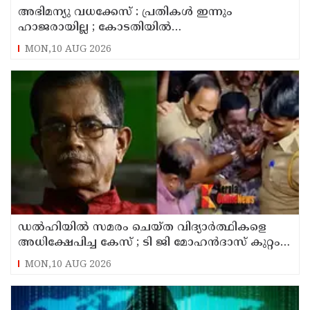
അഭിമന്യു വധക്കേസ് : പ്രതികൾ ഇന്നും
ഹാജരായില്ല ; കോടതിയിൽ
മാധ്യമപ്രവർത്തകരുള്ളതിനാൽ ഹാജരാകാൻ
MON,10 AUG 2026
ബുദ്ധിമുട്ടെന്ന് പ്രതികൾ
ഡൽഹിയിൽ സമരം ചെയ്ത വിദ്യാർത്ഥികളെ
അധിക്ഷേപിച്ച കേസ് ; ടി ജി മോഹൻദാസ് കുറ്റം
സമ്മതിച്ചു
MON,10 AUG 2026