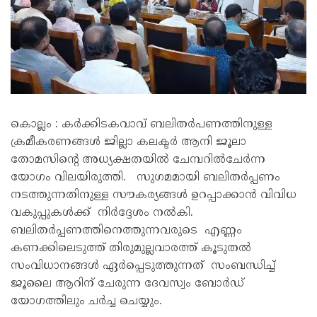
കൊല്ലം : കർക്കിടകവാവ് ബലിതർപണത്തിനുള്ള
ക്രമീകരണങ്ങൾ ജില്ലാ കലക്ടർ ആനി ജൂലാ
തോമസിന്റെ അധ്യക്ഷതയിൽ ചേമ്പറിൽചേർന്ന
യോഗം വിലയിരുത്തി. സുഗമമായി ബലിതർപ്പണം
നടത്തുന്നതിനുള്ള സൗകര്യങ്ങൾ ഉറപ്പാക്കാൻ വിവിധ
വകുപ്പുകൾക്ക് നിർദ്ദേശം നൽകി.
ബലിതർപ്പണത്തിനെത്തുന്നവരുടെ എണ്ണം
കണക്കിലെടുത്ത് തിരുമുല്ലവാരത്ത് കൂടുതൽ
സംവിധാനങ്ങൾ ഏർപ്പെടുത്തുന്നത് സംബന്ധിച്ച്
ജൂലൈ ആറിന് ചേരുന്ന ദേവസ്വം ബോർഡ്
യോഗത്തിലും ചർച്ച ചെയ്യും.