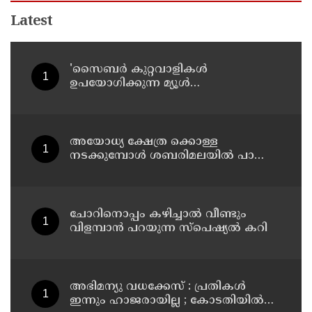
Latest
'സൈബര്‍ കുറ്റവാളികള്‍
ഉപയോഗിക്കുന്ന മ്യൂള്‍
അകൗണ്ടുകളില്‍ ജാഗ്രത വേണം' ;
നിര്‍ദേശവുമായി പൊലീസ്
അയോധ്യ ക്ഷേത്ര ക്കൊള്ള
നടക്കുമ്പോൾ ശബരിമലയിൽ പാട്ടും
പാടി നടന്നവരെ കാണാനില്ല ;
ഇ.പി.ജയരാജൻ
ചോറിനൊപ്പം കഴിച്ചാൽ വീണ്ടും
വിളമ്പാൻ പറയുന്ന സ്പെഷ്യൽ കറി
അഭിമന്യു വധക്കേസ് : പ്രതികൾ
ഇന്നും ഹാജരായില്ല ; കോടതിയിൽ