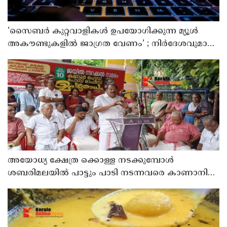
'സൈബര്‍ കുറ്റവാളികള്‍ ഉപയോഗിക്കുന്ന മ്യൂള്‍
അകൗണ്ടുകളില്‍ ജാഗ്രത വേണം' ; നിര്‍ദേശവുമായി
പൊലീസ്
അയോധ്യ ക്ഷേത്ര ക്കൊള്ള നടക്കുമ്പോൾ
ശബരിമലയിൽ പാട്ടും പാടി നടന്നവരെ കാണാനില്ല ;
ഇ.പി.ജയരാജൻ