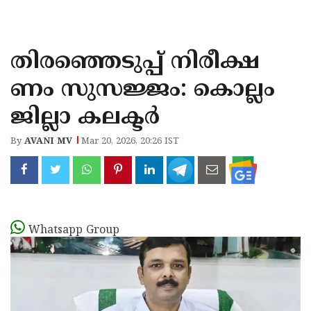
KOZHIKODE
WAYANAD
തിരഞ്ഞെടുപ്പ് നിരീക്ഷ
KANNUR
ണം സുസജ്ജം: കൊല്ലം
KASARAGOD
ജില്ലാ കലക്ടർ
By
AVANI MV
Mar 20, 2026, 20:26 IST
Whatsapp Group