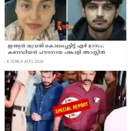
ഇന്ത്യന്‍ യുവതി കൊലപ്പെട്ടിട്ട് ഏഴ് മാസം;
കനേഡിയന്‍ പൗരനായ പങ്കാളി അറസ്റ്റില്‍
SUN,9 AUG 2026