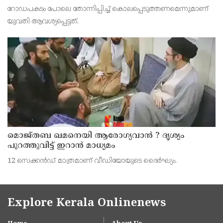
റോഡപകടമാക്കി മാറ്റാന്‍ കാമുകനുമായി
റോഡപകടം പോലെ തോന്നിപ്പിച്ച് കൊലപ്പെടുത്തണമെന്നുമാണ്
പദ്ധതിയിട്ട യുവതിയും സുഹൃത്തും ഒളിവില്‍
യുവതി ആവശ്യപ്പെട്ടത്.
മൊജ്തബ ഖമനെയി ആരോഗ്യവാന്‍ ? ദൃശ്യം
പുറത്തുവിട്ട് ഇറാന്‍ മാധ്യമം
12 സെക്കന്‍ഡ് മാത്രമാണ് വീഡിയോയുടെ ദൈര്‍ഘ്യം.
Explore Kerala Onlinenews