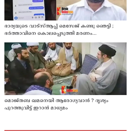
ഭാര്യയുടെ വാട്സ്ആപ്പ് മെസേജ് കണ്ടു ഞെട്ടി ;
ഭര്‍ത്താവിനെ കൊലപ്പെടുത്തി മരണം
റോഡപകടമാക്കി മാറ്റാന്‍ കാമുകനുമായി
പദ്ധതിയിട്ട യുവതിയും സുഹൃത്തും ഒളിവില്‍
മൊജ്തബ ഖമനെയി ആരോഗ്യവാന്‍ ? ദൃശ്യം
പുറത്തുവിട്ട് ഇറാന്‍ മാധ്യമം