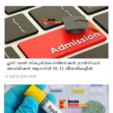
പ്ലസ് വൺ സ്‌കൂൾ/കോമ്പിനേഷൻ ട്രാൻസ്ഫർ
അഡ്മിഷൻ ആഗസ്ത് 10, 11 തീയതികളിൽ
SAT,8 AUG 2026