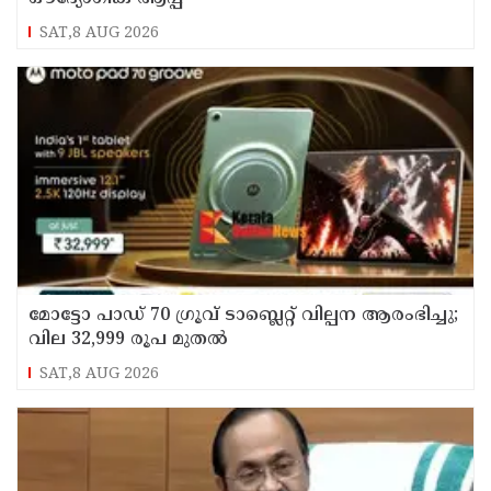
SAT,8 AUG 2026
മോട്ടോ പാഡ് 70 ഗ്രൂവ് ടാബ്ലെറ്റ് വില്പന ആരംഭിച്ചു;
വില 32,999 രൂപ മുതൽ
SAT,8 AUG 2026