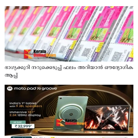
മടങ്ങി
ഭാഗ്യക്കുറി നറുക്കെടുപ്പ് ഫലം അറിയാൻ ഔദ്യോഗിക
ആപ്പ്