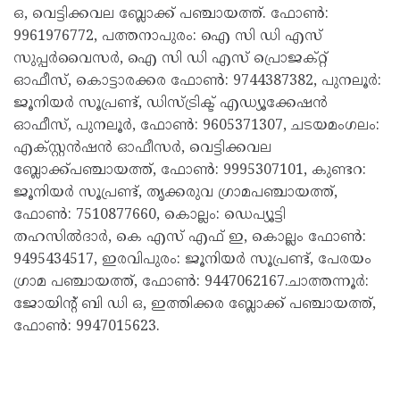
ഒ, വെട്ടിക്കവല ബ്ലോക്ക് പഞ്ചായത്ത്. ഫോൺ:
9961976772, പത്തനാപുരം: ഐ സി ഡി എസ്
സുപ്പർവൈസർ, ഐ സി ഡി എസ് പ്രൊജക്റ്റ്
ഓഫീസ്, കൊട്ടാരക്കര ഫോൺ: 9744387382, പുനലൂർ:
ജൂനിയർ സൂപ്രണ്ട്, ഡിസ്ട്രിക്ട് എഡ്യൂക്കേഷൻ
ഓഫീസ്, പുനലൂർ, ഫോൺ: 9605371307, ചടയമംഗലം:
എക്സ്റ്റൻഷൻ ഓഫീസർ, വെട്ടിക്കവല
ബ്ലോക്ക്പഞ്ചായത്ത്, ഫോൺ: 9995307101, കുണ്ടറ:
ജൂനിയർ സൂപ്രണ്ട്, തൃക്കരുവ ഗ്രാമപഞ്ചായത്ത്,
ഫോൺ: 7510877660, കൊല്ലം: ഡെപ്യൂട്ടി
തഹസിൽദാർ, കെ എസ് എഫ് ഇ, കൊല്ലം ഫോൺ:
9495434517, ഇരവിപുരം: ജൂനിയർ സൂപ്രണ്ട്, പേരയം
ഗ്രാമ പഞ്ചായത്ത്, ഫോൺ: 9447062167.ചാത്തന്നൂർ:
ജോയിന്റ് ബി ഡി ഒ, ഇത്തിക്കര ബ്ലോക്ക് പഞ്ചായത്ത്,
ഫോൺ: 9947015623.