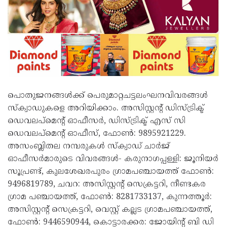
പൊതുജനങ്ങൾക്ക് പെരുമാറ്റചട്ടലംഘനവിവരങ്ങൾ
സ്‌ക്വാഡുകളെ അറിയിക്കാം. അസിസ്റ്റന്റ് ഡിസ്ട്രിക്ട്
ഡെവലപ്‌മെന്റ് ഓഫീസർ, ഡിസ്ട്രിക്ട് എസ് സി
ഡെവലപ്‌മെന്റ് ഓഫീസ്, ഫോൺ: 9895921229.
അസംബ്ലിതല നമ്പരുകൾ സ്‌ക്വാഡ് ചാർജ്
ഓഫീസർമാരുടെ വിവരങ്ങൾ- കരുനാഗപ്പള്ളി: ജൂനിയർ
സൂപ്രണ്ട്, കുലശേഖരപുരം ഗ്രാമപഞ്ചായത്ത് ഫോൺ:
9496819789, ചവറ: അസിസ്റ്റന്റ് സെക്രട്ടറി, നീണ്ടകര
ഗ്രാമ പഞ്ചായത്ത്, ഫോൺ: 8281733137, കുന്നത്തൂർ:
അസിസ്റ്റന്റ് സെക്രട്ടറി, വെസ്റ്റ് കല്ലട ഗ്രാമപഞ്ചായത്ത്,
ഫോൺ: 9446590944, കൊട്ടാരക്കര: ജോയിന്റ് ബി ഡി