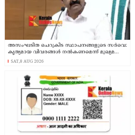
അസംഘടിത ചെറുകിട സ്ഥാപനങ്ങളുടെ സർവെ:
കൃത്യമായ വിവരങ്ങൾ നൽകണമെന്ന് മുഖ്യമന്ത്രി
വി ഡി സതീശൻ
SAT,8 AUG 2026