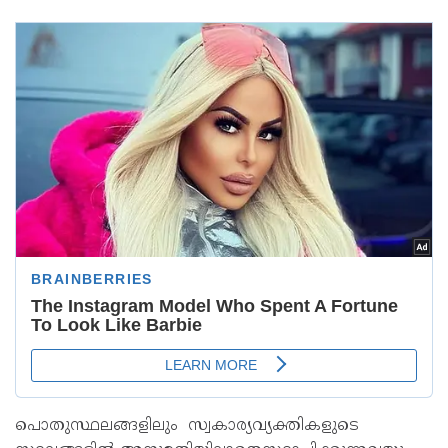
പൊതുസ്ഥലങ്ങളിലും സ്വകാര്യവ്യക്തികളുടെ