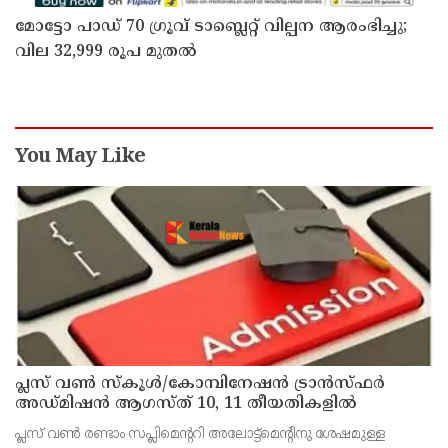
മോട്ടോ പാഡ് 70 ഗ്രൂവ് ടാബ്ലെറ്റ് വില്പന ആരംഭിച്ചു;
വില 32,999 രൂപ മുതൽ
You May Like
പ്ലസ് വൺ സ്‌കൂൾ/കോമ്പിനേഷൻ ട്രാൻസ്ഫർ
അഡ്മിഷൻ ആഗസ്ത് 10, 11 തീയതികളിൽ
പ്ലസ് വൺ രണ്ടാം സപ്ലിമെന്ററി അലോട്ട്‌മെന്റിനു ശേഷമുള്ള