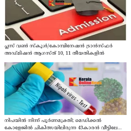
പ്ലസ് വൺ സ്‌കൂൾ/കോമ്പിനേഷൻ ട്രാൻസ്ഫർ
അഡ്മിഷൻ ആഗസ്ത് 10, 11 തീയതികളിൽ
നിപയിൽ നിന്ന് പൂർണമുക്തി; മെഡിക്കൽ
കോളേജിൽ ചികിത്സയിലിരുന്ന 43കാരൻ വീട്ടിലേക്ക്