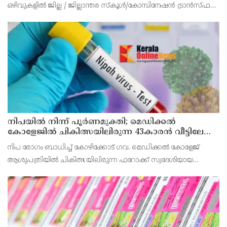
ഒഴിവുകളിൽ ജില്ല / ജില്ലാന്തര സ്‌കൂൾ/കോമ്പിനേഷൻ ട്രാൻസ്ഫർ
അലോട്ട്‌മെന്റിനായി അപേക്ഷിക്കാനുള്ള അവസരം ആഗസ്റ്റ് 7 ന്
വൈകിട്ട് 4 മണി വരെ നൽകിയിരുന്നു
നിപയിൽ നിന്ന് പൂർണമുക്തി; മെഡിക്കൽ
കോളേജിൽ ചികിത്സയിലിരുന്ന 43കാരൻ വീട്ടിലേക്ക്
മടങ്ങി
നിപ രോഗം ബാധിച്ച് കോഴിക്കോട് ഗവ. മെഡിക്കൽ കോളേജ്
ആശുപത്രിയിൽ ചികിത്സയിലിരുന്ന ഫറോക്ക് സ്വദേശിയായ
43കാരനെ ഡിസ്ചാർജ് ചെയ്തു.