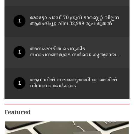
മോട്ടോ പാഡ് 70 ഗ്രൂവ് ടാബ്ലെറ്റ് വില്പന
ആരംഭിച്ചു; വില 32,999 രൂപ മുതൽ
അസംഘടിത ചെറുകിട
സ്ഥാപനങ്ങളുടെ സർവെ: കൃത്യമായ
വിവരങ്ങൾ നൽകണമെന്ന് മുഖ്യമന്ത്രി
വി ഡി സതീശൻ
ആധാറിൽ സൗജന്യമായി ഇ-മെയിൽ
വിലാസം ചേർക്കാം
Featured