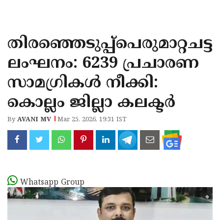
KOZHIKODE
WAYANAD
തിരഞ്ഞെടുപ്പ്‌പെരുമാറ്റചട്ട
KANNUR
ലംഘനം: 6239 പ്രചാരണ
KASARAGOD
സാമഗ്രികൾ നീക്കി:
കൊല്ലം ജില്ലാ കലക്ടർ
By
AVANI MV
Mar 25, 2026, 19:31 IST
Whatsapp Group