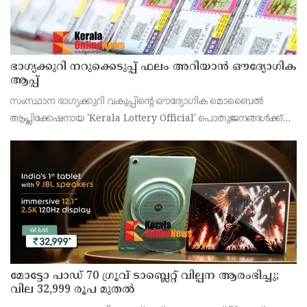
ഭാഗ്യക്കുറി നറുക്കെടുപ്പ് ഫലം അറിയാൻ ഔദ്യോഗിക
ആപ്പ്
സംസ്ഥാന ഭാഗ്യക്കുറി വകുപ്പിന്റെ ഔദ്യോഗിക മൊബൈൽ
ആപ്ലിക്കേഷനായ 'Kerala Lottery Official' പൊതുജനങ്ങൾക്ക്
ലഭ്യമാണെന്ന് കേരള സംസ്ഥാന ഭാഗ്യക്കുറി വകുപ്പ് ഡയറക്ടർ
അഞ്ജു കെ എസ് അറിയിച്ചു.
മോട്ടോ പാഡ് 70 ഗ്രൂവ് ടാബ്ലെറ്റ് വില്പന ആരംഭിച്ചു;
വില 32,999 രൂപ മുതൽ