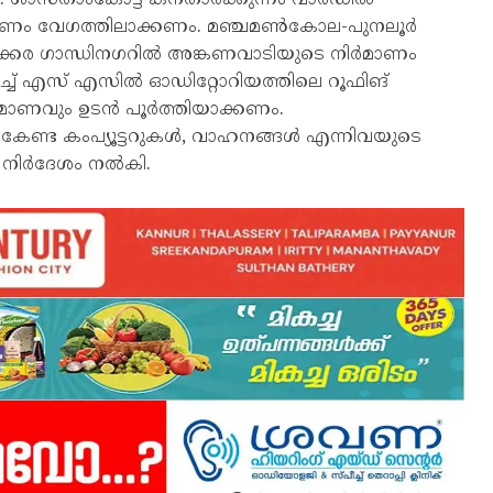
നിർമാണം വേഗത്തിലാക്കണം. മഞ്ചമൺകോല-പുനലൂർ
ക്കര ഗാന്ധിനഗറിൽ അങ്കണവാടിയുടെ നിർമാണം
എച്ച് എസ് എസിൽ ഓഡിറ്റോറിയത്തിലെ റൂഫിങ്
ിർമാണവും ഉടൻ പൂർത്തിയാക്കണം.
ൽകേണ്ട കംപ്യൂട്ടറുകൾ, വാഹനങ്ങൾ എന്നിവയുടെ
് നിർദേശം നൽകി.