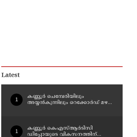
Latest
കണ്ണൂർ ചെമ്പേരിയിലും
അയ്യൻകുന്നിലും റെക്കോർഡ് മഴ ;
ഉദയഗിരിയിൽ നേരിയ
ഉരുൾപൊട്ടൽ; 13 പേരെ
ക്യാമ്പിലേക്ക് മാറ്റി
കണ്ണൂർ കെഎസ്ആർടിസി
ഡിപ്പോയുടെ വികസനത്തിന്