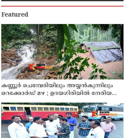
Featured
കണ്ണൂർ ചെമ്പേരിയിലും അയ്യൻകുന്നിലും
റെക്കോർഡ് മഴ ; ഉദയഗിരിയിൽ നേരിയ
ഉരുൾപൊട്ടൽ; 13 പേരെ ക്യാമ്പിലേക്ക് മാറ്റി