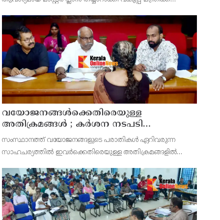
സമർപ്പിക്കുമെന്ന് അഡ്വ.ടി ഒ മോഹനൻ എംഎൽഎ
അറിയിച്ചു. ഡിപ്പോയ്ക്ക് നാല് ഏക്കറിൽ അധികം വരുന്ന
സ്ഥലമുണ്ട്
വയോജനങ്ങൾക്കെതിരെയുള്ള
അതിക്രമങ്ങൾ ; കർശന നടപടി
സ്വീകരിക്കുമെന്ന് കമ്മീഷൻ
സംസ്ഥാനത്ത് വയോജനങ്ങളുടെ പരാതികൾ ഏറിവരുന്ന
സാഹചര്യത്തിൽ ഇവർക്കെതിരെയുള്ള അതിക്രമങ്ങളിൽ
കർശന നടപടി സ്വീകരിക്കുമെന്ന് വയോജന കമ്മീഷൻ
ചെയർമാൻ അഡ്വ. കെ. സോമപ്രസാദ്.