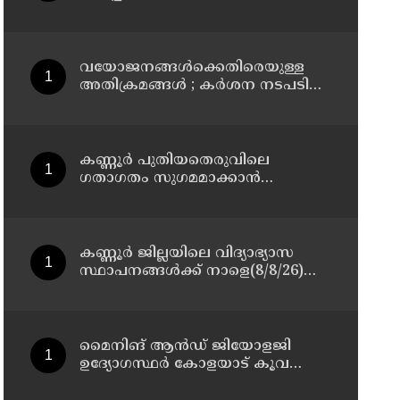
മാസ്റ്റർ പ്ലാൻ തയ്യാറാക്കി
സമർപ്പിക്കും : ടി ഒ മോഹനൻ എം
എൽ എ
വയോജനങ്ങൾക്കെതിരെയുള്ള
അതിക്രമങ്ങൾ ; കർശന നടപടി
സ്വീകരിക്കുമെന്ന് കമ്മീഷൻ
കണ്ണൂർ പുതിയതെരുവിലെ
ഗതാഗതം സുഗമമാക്കാന്‍
നടപടികള്‍ സ്വീകരിക്കും
കണ്ണൂർ ജില്ലയിലെ വിദ്യാഭ്യാസ
സ്ഥാപനങ്ങള്‍ക്ക് നാളെ(8/8/26)
അവധി പ്രഖ്യാപിച്ചു
മൈനിങ് ആൻഡ്​ ജിയോളജി
ഉദ്യോഗസ്ഥർ കോളയാട് കൂവ
ഉന്നതി സന്ദർശിച്ചു