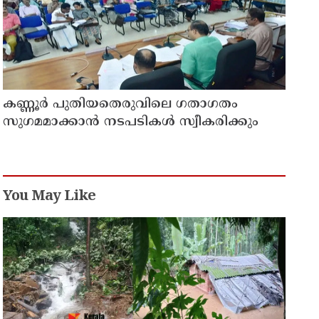
കണ്ണൂർ പുതിയതെരുവിലെ ഗതാഗതം
സുഗമമാക്കാന്‍ നടപടികള്‍ സ്വീകരിക്കും
You May Like