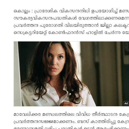
കൊല്ലം : പ്രാദേശിക വികസനനിധി ഉപയോഗിച്ച് മണ്
സൗകര്യവികസനപദ്ധതികൾ വേഗത്തിലാക്കണമെന്നു 
പ്രവർത്തന പുരോഗതി വിലയിരുത്താൻ ജില്ലാ കലക
സെക്രട്ടറിയേറ്റ് കോൺഫറൻസ് ഹാളിൽ ചേർന്ന 
മാവേലിക്കര മണ്ഡലത്തിലെ വിവിധ തീർത്ഥാടന കേന്ദ്
പ്രവർത്തനസജ്ജമാക്കണം. ബസ് കാത്തിരിപ്പു ക
ഭരണാനുമതി ലഭിച്ച പദ്ധതികൾ ഉടൻ ആരംഭിക്കണം