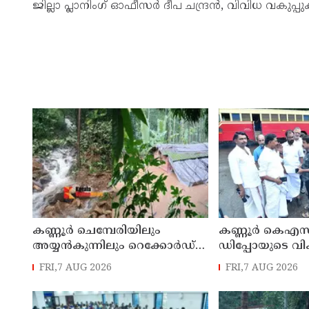
ജില്ലാ പ്ലാനിംഗ് ഓഫീസർ ദീപ ചന്ദ്രൻ, വിവിധ വകുപ
കണ്ണൂർ ചെമ്പേരിയിലും
കണ്ണൂർ കെഎസ
അയ്യൻകുന്നിലും റെക്കോർഡ്
ഡിപ്പോയുടെ വ
മഴ ; ഉദയഗിരിയിൽ നേരിയ
മാസ്റ്റർ പ്ലാൻ തയ
FRI,7 AUG 2026
FRI,7 AUG 2026
ഉരുൾപൊട്ടൽ; 13 പേരെ
സമർപ്പിക്കും :
ക്യാമ്പിലേക്ക് മാറ്റി
എം എൽ എ