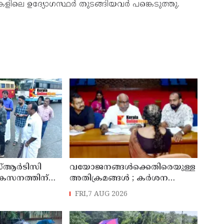
്പുകളിലെ ഉദ്യോഗസ്ഥർ തുടങ്ങിയവർ പങ്കെടുത്തു.
്ആർടിസി
വയോജനങ്ങൾക്കെതിരെയുള്ള
ികസനത്തിന്
അതിക്രമങ്ങൾ ; കർശന
്യാറാക്കി
നടപടി സ്വീകരിക്കുമെന്ന്
FRI,7 AUG 2026
 ടി ഒ മോഹനൻ
കമ്മീഷൻ