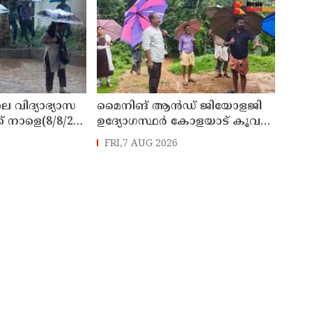
െ വിദ്യാഭ്യാസ
മൈനിങ് ആൻഡ്​ ജിയോളജി
് നാളെ(8/8/26)
ഉദ്യോഗസ്ഥർ കോളയാട് കൂവ
്ചു
ഉന്നതി സന്ദർശിച്ചു
FRI,7 AUG 2026