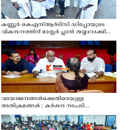
കണ്ണൂർ കെഎസ്ആർടിസി ഡിപ്പോയുടെ
വികസനത്തിന് മാസ്റ്റർ പ്ലാൻ തയ്യാറാക്കി
സമർപ്പിക്കും : ടി ഒ മോഹനൻ എം എൽ എ
വയോജനങ്ങൾക്കെതിരെയുള്ള
അതിക്രമങ്ങൾ ; കർശന നടപടി
സ്വീകരിക്കുമെന്ന് കമ്മീഷൻ