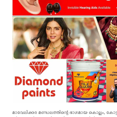
മാവേലിക്കര മണ്ഡലത്തിന്റെ ഭാഗമായ കൊല്ലം, കോട്