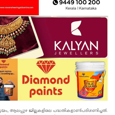
ടയം, ആലപ്പുഴ ജില്ലകളിലെ പദ്ധതികളാണ്പരിഗണിച്ചത്.