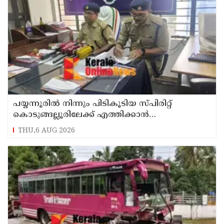
പയ്യന്നൂരിൽ നിന്നും പിടികൂടിയ സ്പിരിറ്റ്
കൊടുങ്ങല്ലൂരിലേക്ക് എത്തിക്കാൻ
പദ്ധതിയിട്ടുവെന്ന് എക്സൈസ് ഡെപ്യൂട്ടി
THU,6 AUG 2026
കമ്മിഷണർ