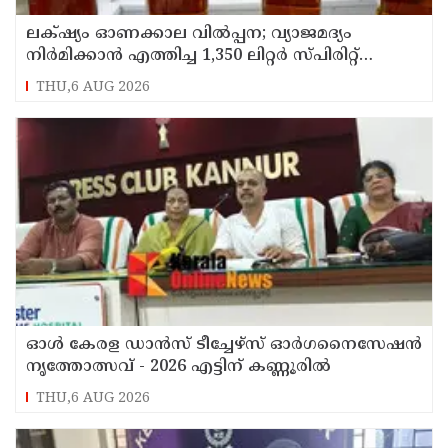
ലക്‌ഷ്യം ഓണക്കാല വിൽപ്പന; വ്യാജമദ്യം
നിർമിക്കാൻ എത്തിച്ച 1,350 ലിറ്റർ സ്പിരിറ്റ്
പിടികൂടി; രണ്ട് പേർ അറസ്റ്റിൽ
THU,6 AUG 2026
ഓൾ കേരള ഡാൻസ് ടീച്ചേഴ്സ് ഓർഗനൈസേഷൻ
നൃത്തോത്സവ് - 2026 എട്ടിന് കണ്ണൂരിൽ
THU,6 AUG 2026