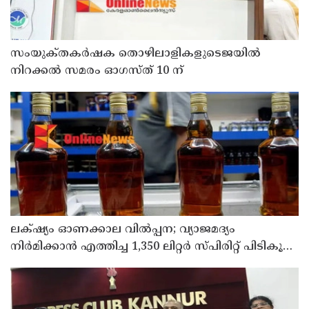
സംയുക്‌തകർഷക തൊഴിലാളികളുടെജയിൽ
നിറക്കൽ സമരം ഓഗസ്ത് 10 ന്
ലക്‌ഷ്യം ഓണക്കാല വിൽപ്പന; വ്യാജമദ്യം
നിർമിക്കാൻ എത്തിച്ച 1,350 ലിറ്റർ സ്പിരിറ്റ് പിടികൂടി;
രണ്ട് പേർ അറസ്റ്റിൽ