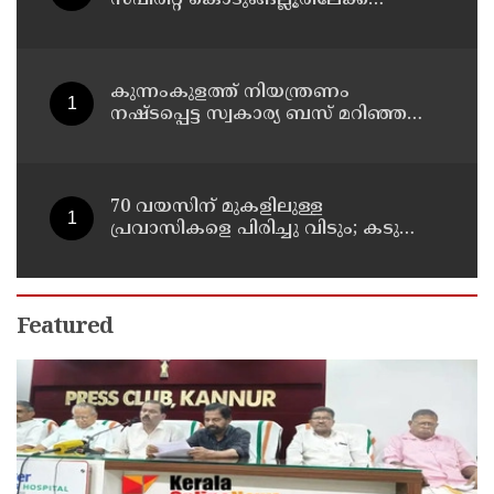
എത്തിക്കാൻ പദ്ധതിയിട്ടുവെന്ന്
എക്സൈസ് ഡെപ്യൂട്ടി കമ്മിഷണർ
കുന്നംകുളത്ത് നിയന്ത്രണം
നഷ്ടപ്പെട്ട സ്വകാര്യ ബസ് മറിഞ്ഞ
സംഭവം; മരണം രണ്ടായി,
എട്ടുപേർക്ക് പരിക്ക്
70 വയസിന് മുകളിലുള്ള
പ്രവാസികളെ പിരിച്ചു വിടും; കടുത്ത
നിലപാടുമായി കുവൈത്ത്
Featured