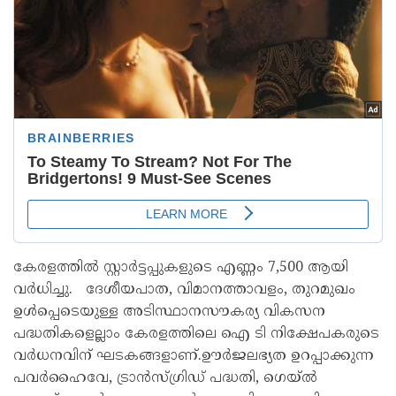
കേരളത്തിൽ സ്റ്റാർട്ടപ്പുകളുടെ എണ്ണം 7,500 ആയി
വർധിച്ചു. ദേശീയപാത, വിമാനത്താവളം, തുറമുഖം
ഉൾപ്പെടെയുള്ള അടിസ്ഥാനസൗകര്യ വികസന
പദ്ധതികളെല്ലാം കേരളത്തിലെ ഐ ടി നിക്ഷേപകരുടെ
വർധനവിന് ഘടകങ്ങളാണ്.ഊർജലഭ്യത ഉറപ്പാക്കുന്ന
പവർഹൈവേ, ട്രാൻസ്ഗ്രിഡ് പദ്ധതി, ഗെയ്ൽ