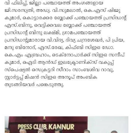
വി ഫിലിപ്പ്, ജില്ലാ പഞ്ചായത്ത് അംഗങ്ങളായ
ജി.സരസ്വതി, അഡ്വ. വി.സുമലാൽ, കെ.എസ് ഷിജു
കുമാർ, കൊട്ടാരക്കര ബ്ലോക്ക് പഞ്ചായത്ത് പ്രസിഡന്റ്
എസ്.ബിന്ദു, വെട്ടിക്കവല ബ്ലോക്ക് പഞ്ചായത്ത്
പ്രസിഡന്റ് ബിന്ദു ലക്ഷ്മി, ഗ്രാമപഞ്ചായത്ത്
പ്രസിഡന്റുമാരായ വി.വിദ്യ, ദിവ്യ ചന്ദ്രശേഖർ, പി പ്രിയ,
മനു ബിനോദ്, എസ്.രേഖ, കിഫ്ബി സിഇഒ ഡോ.
കെ.എം എബ്രഹാം, ടെക്നോപാർക്ക് സിഇഒ സന്ദീപ്
കുമാർ, ഐടി ആൻഡ് ഇലക്ട്രോണിക്സ് വകുപ്പ്
സ്പെഷ്യൽ സെക്രട്ടറി സീറാം സാംബശിവ റാവു,
സ്റ്റാർട്ടപ്പ് മിഷൻ സിഇഒ അനൂപ് അംബിക
തുടങ്ങിയവർ പങ്കെടുത്തു.