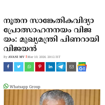
KOZHIKODE
WAYANAD
നൂതന സാങ്കേതികവിദ്യാ
KANNUR
പ്രോത്സാഹനനയം വിജ
KASARAGOD
യം: മുഖ്യമന്ത്രി പിണറായി
വിജയൻ
By
AVANI MV
Mar 10, 2026, 20:12 IST
Whatsapp Group