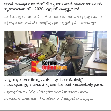
ഓൾ കേരള ഡാൻസ് ടീച്ചേഴ്സ് ഓർഗനൈസേഷൻ
നൃത്തോത്സവ് - 2026 എട്ടിന് കണ്ണൂരിൽ
ഓൾ കേരള ഡാൻസ് ടീച്ചേഴ്സ് ഓർഗനൈസേഷൻ്റെ (എ കെ ഡി ടി
ഒ ) ആഭിമുഖ്യത്തിൽ ഓഗസ്റ്റ് എട്ടിന് കണ്ണുർ ശ്രീ സുന്ദരേശ്വര
ക്ഷേത്രത്തിൽ നൃത്തോത്സവ്_2026 സീസൺ 2 നടത്തുമെന്ന്
സംഘാടകർ കണ്ണൂർ പ്രസ് ക്ളബ്ബിൽ വാർത്താ സമ
പയ്യന്നൂരിൽ നിന്നും പിടികൂടിയ സ്പിരിറ്റ്
കൊടുങ്ങല്ലൂരിലേക്ക് എത്തിക്കാൻ പദ്ധതിയിട്ടുവെന്ന്
എക്സൈസ് ഡെപ്യൂട്ടി കമ്മിഷണർ
പയ്യന്നൂരിൽ സ്പിരിറ്റ് പിടികൂടിയ കേസിൽ അന്വേഷണം
ഊർജ്ജിതമാക്കുമെന്ന് എക്സൈസ് കണ്ണൂർ ഡെപ്യൂട്ടി
കമ്മീഷണർ ടിഎം ശ്രീനിവാസൻ കണ്ണൂർ എക്സൈസ് അസി.