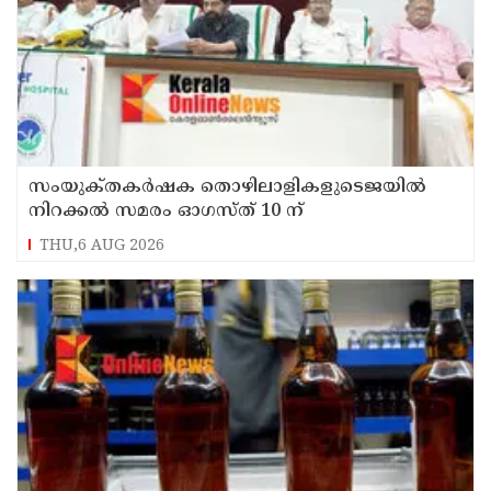
സംയുക്‌തകർഷക തൊഴിലാളികളുടെജയിൽ
നിറക്കൽ സമരം ഓഗസ്ത് 10 ന്
THU,6 AUG 2026