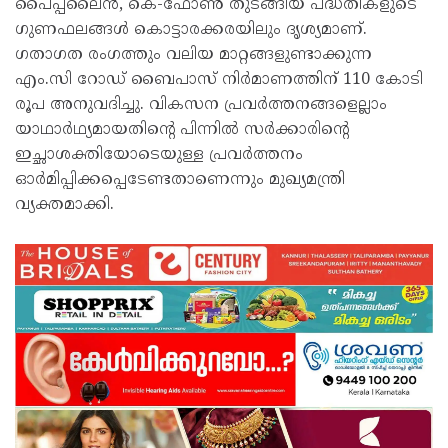
പൈപ്പ്‌ലൈൻ, കെ-ഫോൺ തുടങ്ങിയ പദ്ധതികളുടെ
ഗുണഫലങ്ങൾ കൊട്ടാരക്കരയിലും ദൃശ്യമാണ്.
ഗതാഗത രംഗത്തും വലിയ മാറ്റങ്ങളുണ്ടാക്കുന്ന
എം.സി റോഡ് ബൈപാസ് നിർമാണത്തിന് 110 കോടി
രൂപ അനുവദിച്ചു. വികസന പ്രവർത്തനങ്ങളെല്ലാം
യാഥാർഥ്യമായതിന്റെ പിന്നിൽ സർക്കാരിന്റെ
ഇച്ഛാശക്തിയോടെയുള്ള പ്രവർത്തനം
ഓർമിപ്പിക്കപ്പെടേണ്ടതാണെന്നും മുഖ്യമന്ത്രി
വ്യക്തമാക്കി.