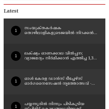
Latest
സംയുക്‌തകർഷക
തൊഴിലാളികളുടെജയിൽ നിറക്കൽ
സമരം ഓഗസ്ത് 10 ന്
ലക്‌ഷ്യം ഓണക്കാല വിൽപ്പന;
വ്യാജമദ്യം നിർമിക്കാൻ എത്തിച്ച 1,350
ലിറ്റർ സ്പിരിറ്റ് പിടികൂടി; രണ്ട് പേർ
അറസ്റ്റിൽ
ഓൾ കേരള ഡാൻസ് ടീച്ചേഴ്സ്
ഓർഗനൈസേഷൻ നൃത്തോത്സവ് -
2026 എട്ടിന് കണ്ണൂരിൽ
പയ്യന്നൂരിൽ നിന്നും പിടികൂടിയ
സ്പിരിറ്റ് കൊടുങ്ങല്ലൂരിലേക്ക്