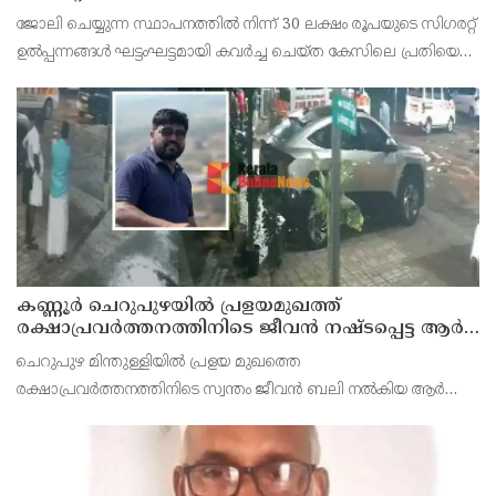
സെയിൽസ്മാൻ തെങ്കാശിയിൽ പിടിയിൽ
ജോലി ചെയ്യുന്ന സ്ഥാപനത്തിൽ നിന്ന് 30 ലക്ഷം രൂപയുടെ സിഗരറ്റ്
ഉൽപ്പന്നങ്ങൾ ഘട്ടംഘട്ടമായി കവർച്ച ചെയ്ത കേസിലെ പ്രതിയെ
കണ്ണൂർ ടൗൺ പോലീസ് അറസ്റ്റ് ചെയ്തു. തമിഴ്‌നാട് വിരുതുനഗർ
സ്വദേശിയായ വേൽമുരുകൻ (40) ആണ
കണ്ണൂർ ചെറുപുഴയിൽ പ്രളയമുഖത്ത്
രക്ഷാപ്രവർത്തനത്തിനിടെ ജീവൻ നഷ്ടപ്പെട്ട ആർ.
രാജേഷിൻ്റെ ഭൗതിക ശരീരത്തോട് അനാദരവ്
ചെറുപുഴ മിന്തുള്ളിയിൽ പ്രളയ മുഖത്തെ
കാണിച്ചതായി ആരോപണം
രക്ഷാപ്രവർത്തനത്തിനിടെ സ്വന്തം ജീവൻ ബലി നൽകിയ ആർ
രാജേഷിനോട് അനാദരവ് കാണിച്ചതായി ആരോപണം. രാജേഷിന്റെ
മൃതദേഹം തിരുവനന്തപുരത്തെ