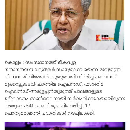
കൊല്ലം : സംസ്ഥാനത്ത് മികവുറ്റ
ഗതാഗതസൗകര്യങ്ങൾ സാധ്യമാക്കിയെന്ന് മുഖ്യമന്ത്രി
പിണറായി വിജയൻ. പുതുതായി നിർമിച്ച കാവനാട്
മുക്കാട്ടുകടവ്-ഫാത്തിമ ഐലൻഡ്, ഫാത്തിമ
ഐലൻഡ്-അരുളപ്പൻതുരുത്ത് പാലങ്ങളുടെ
ഉദ്ഘാടനം ഓൺലൈനായി നിർവഹിക്കുകയായിരുന്നു
അദ്ദേഹം.541 കോടി രൂപ ചിലവഴിച്ച് 17
പൊതുമരാമത്ത് പദ്ധതികൾ നടപ്പിലാക്കി.