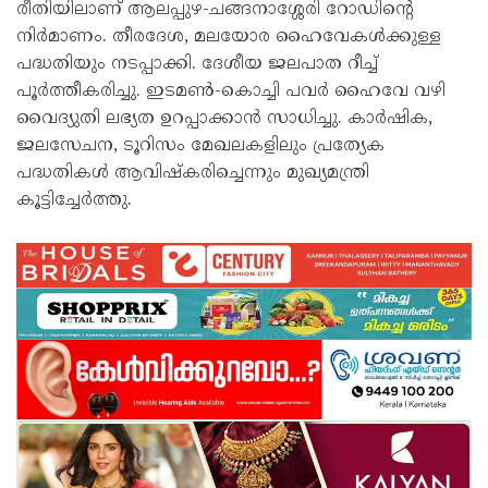
രീതിയിലാണ് ആലപ്പുഴ-ചങ്ങനാശ്ശേരി റോഡിന്റെ
നിർമാണം. തീരദേശ, മലയോര ഹൈവേകൾക്കുള്ള
പദ്ധതിയും നടപ്പാക്കി. ദേശീയ ജലപാത റീച്ച്
പൂർത്തീകരിച്ചു. ഇടമൺ-കൊച്ചി പവർ ഹൈവേ വഴി
വൈദ്യുതി ലഭ്യത ഉറപ്പാക്കാൻ സാധിച്ചു. കാർഷിക,
ജലസേചന, ടൂറിസം മേഖലകളിലും പ്രത്യേക
പദ്ധതികൾ ആവിഷ്‌കരിച്ചെന്നും മുഖ്യമന്ത്രി
കൂട്ടിച്ചേർത്തു.