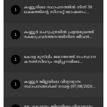
കണ്ണൂരിലെ സ്ഥാപനത്തിൽ നിന്ന് 30
ലക്ഷത്തിന്റെ സിഗരറ്റ് മോഷണം:
തമിഴ്‌നാട് സ്വദേശിയായ
സെയിൽസ്മാൻ തെങ്കാശിയിൽ
പിടിയിൽ
കണ്ണൂർ ചെറുപുഴയിൽ പ്രളയമുഖത്ത്
രക്ഷാപ്രവർത്തനത്തിനിടെ ജീവൻ
നഷ്ടപ്പെട്ട ആർ. രാജേഷിൻ്റെ ഭൗതിക
ശരീരത്തോട് അനാദരവ്
കാണിച്ചതായി ആരോപണം
കേരള മുസ്‌ലിം ജമാഅത്ത് സംസ്ഥാന
കൗൺസിലറും തളിപ്പറമ്പിലെ
മുതിർന്ന മാധ്യമ പ്രവർത്തകനുമായ
ബി എ അലി മൊഗ്രാൽ നിര്യാതനായി
കണ്ണൂർ ജില്ലയിലെ വിദ്യാഭ്യാസ
സ്ഥാപനങ്ങള്‍ക്ക് നാളെ (07/08/2026),
അവധി
മഴ : കോട്ടയം ജില്ലയിലെ വിദ്യാഭ്യാസ