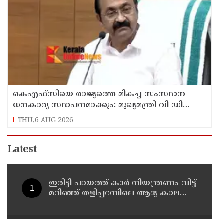
കെഎഫ്‌സിയെ രാജ്യത്തെ മികച്ച സംസ്ഥാന
ധനകാര്യ സ്ഥാപനമാക്കും: മുഖ്യമന്ത്രി വി ഡി
സതീശൻ
THU,6 AUG 2026
Latest
ഇരിട്ടി പായത്ത് കാർ നിയന്ത്രണം വിട്ട്
മറിഞ്ഞ് തളിപ്പറമ്പിലെ ആദ്യ കാല
കോണ്‍ഗ്രസ് നേതാവ് മരിച്ചു