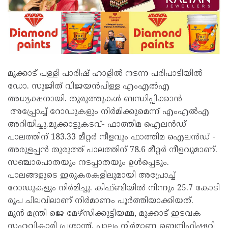
മുക്കാട് പള്ളി പാരിഷ് ഹാളിൽ നടന്ന പരിപാടിയിൽ
ഡോ. സുജിത് വിജയൻപിള്ള എംഎൽഎ
അധ്യക്ഷനായി. തുരുത്തുകൾ ബന്ധിപ്പിക്കാൻ
അപ്പ്രോച്ച് റോഡുകളും നിർമിക്കുമെന്ന് എംഎൽഎ
അറിയിച്ചു.മുക്കാട്ടുകടവ്- ഫാത്തിമ ഐലൻഡ്
പാലത്തിന് 183.33 മീറ്റർ നീളവും ഫാത്തിമ ഐലൻഡ് -
അരുളപ്പൻ തുരുത്ത് പാലത്തിന് 78.6 മീറ്റർ നീളവുമാണ്.
സഞ്ചാരപാതയും നടപ്പാതയും ഉൾപ്പെടും.
പാലങ്ങളുടെ ഇരുകരകളിലുമായി അപ്രോച്ച്
റോഡുകളും നിർമിച്ചു. കിഫ്ബിയിൽ നിന്നും 25.7 കോടി
രൂപ ചിലവിലാണ് നിർമാണം പൂർത്തിയാക്കിയത്.
മുൻ മന്ത്രി ജെ മേഴ്‌സിക്കുട്ടിയമ്മ, മുക്കാട് ഇടവക
സഹവികാരി പ്രശാന്ത്, പാലം നിർമാണ ബെനിഫിഷ്യറി