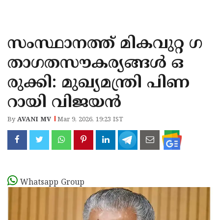
KOZHIKODE
WAYANAD
സംസ്ഥാനത്ത് മികവുറ്റ ഗ
KANNUR
താഗതസൗകര്യങ്ങൾ ഒ
KASARAGOD
രുക്കി: മുഖ്യമന്ത്രി പിണ
റായി വിജയൻ
By
AVANI MV
Mar 9, 2026, 19:23 IST
Whatsapp Group