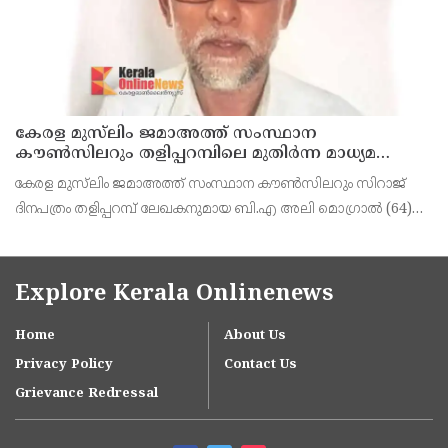
കേരള മുസ്‌ലിം ജമാഅത്ത് സംസ്ഥാന
കൗൺസിലറും തളിപ്പറമ്പിലെ മുതിർന്ന മാധ്യമ
പ്രവർത്തകനുമായ ബി എ അലി മൊഗ്രാൽ
കേരള മുസ്‌ലിം ജമാഅത്ത് സംസ്ഥാന കൗൺസിലറും സിറാജ്
നിര്യാതനായി
ദിനപത്രം തളിപ്പറമ്പ് ലേഖകനുമായ ബി.എ അലി മൊഗ്രാൽ (64)
അന്തരിച്ചു. തളിപ്പറമ്പ് പ്രസ്‌ ഫോറം പ്രസിഡൻ്റ്, കേരള മുസ്‌ലിം
ജമാഅത്ത് ജില്ലാ സെക്രട്ടറി, എസ്.വൈ.എ
Explore Kerala Onlinenews
Home
About Us
Privacy Policy
Contact Us
Grievance Redressal