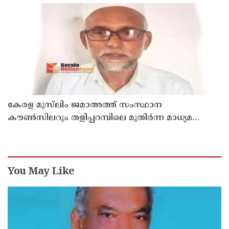
രാജേഷിൻ്റെ ഭൗതിക ശരീരത്തോട് അനാദരവ്
കാണിച്ചതായി ആരോപണം
കേരള മുസ്‌ലിം ജമാഅത്ത് സംസ്ഥാന
കൗൺസിലറും തളിപ്പറമ്പിലെ മുതിർന്ന മാധ്യമ
പ്രവർത്തകനുമായ ബി എ അലി മൊഗ്രാൽ
നിര്യാതനായി
You May Like