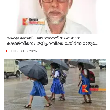
കേരള മുസ്‌ലിം ജമാഅത്ത് സംസ്ഥാന
കൗൺസിലറും തളിപ്പറമ്പിലെ മുതിർന്ന മാധ്യമ
പ്രവർത്തകനുമായ ബി എ അലി മൊഗ്രാൽ
THU,6 AUG 2026
നിര്യാതനായി