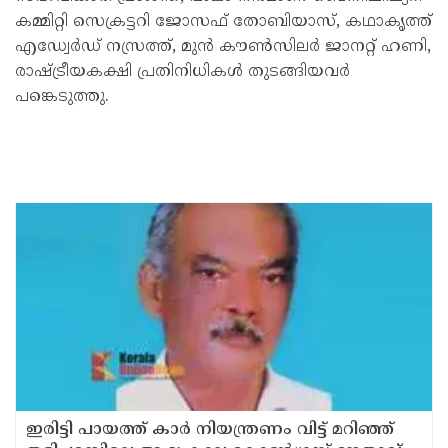
കമ്മിറ്റി സെക്രട്ടറി ജോസഫ് തോബിയാസ്, കഥാകൃത്ത്
എഡ്വേർഡ് നസ്രത്ത്, മുൻ കൗൺസിലർ ജാനറ്റ് ഹണി,
രാഷ്ട്രീയകക്ഷി പ്രതിനിധികൾ തുടങ്ങിയവർ
പങ്കെടുത്തു.
ഇരിട്ടി പായത്ത് കാർ നിയന്ത്രണം വിട്ട് മറിഞ്ഞ്