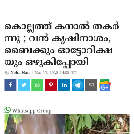
KOZHIKODE
WAYANAD
കൊല്ലത്ത് കനാൽ തകർ
KANNUR
ന്നു ; വൻ കൃഷിനാശം,
KASARAGOD
ബൈക്കും ഓട്ടോറിക്ഷ
യും ഒഴുകിപ്പോയി
By
Neha Nair
Mar 17, 2026, 14:05 IST
Whatsapp Group