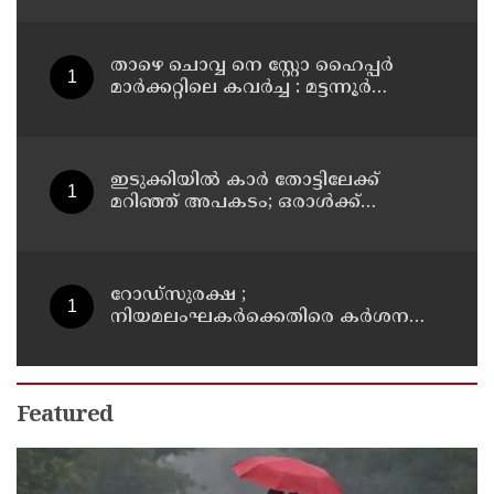
താഴെ ചൊവ്വ നെ സ്റ്റോ ഹൈപ്പർ
മാർക്കറ്റിലെ കവർച്ച : മട്ടന്നൂർ
സ്വദേശിനികളായ നാല് പ്രതികൾ
പിടിയിൽ
ഇടുക്കിയിൽ കാർ തോട്ടിലേക്ക്
മറിഞ്ഞ് അപകടം; ഒരാൾക്ക്
ദാരുണാന്ത്യം
റോഡ്‌സുരക്ഷ ;
നിയമലംഘകർക്കെതിരെ കർശന
നടപടി: കൊല്ലം ജില്ലാ കലക്ടർ
Featured