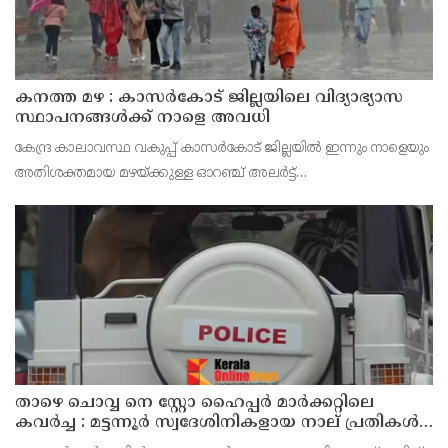
കനത്ത മഴ : കാസർകോട് ജില്ലയിലെ വിദ്യാഭ്യാസ
സ്ഥാപനങ്ങൾക്ക് നാളെ അവധി
കേന്ദ്ര കാലാവസ്ഥ വകുപ്പ് കാസർകോട് ജില്ലയിൽ ഇന്നും നാളെയും
അതിശക്തമായ മഴയ്ക്കുള്ള ഓറഞ്ച് അലർട്ട്
പ്രഖ്യാപിച്ചിട്ടുള്ളതിനാൽ മുൻകരുതൽ നടപടിയായി ജില്ലയിലെ
പ്രൊഫഷണൽ കോളേജുകൾ ഉൾപ്പെടെയുള്ള എല്ലാ വിദ്യാഭ്യാ
താഴെ ചൊവ്വ നെ സ്റ്റോ ഹൈപ്പർ മാർക്കറ്റിലെ
കവർച്ച : മട്ടന്നൂർ സ്വദേശിനികളായ നാല് പ്രതികൾ
പിടിയിൽ