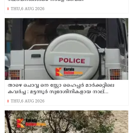
THU,6 AUG 2026
താഴെ ചൊവ്വ നെ സ്റ്റോ ഹൈപ്പർ മാർക്കറ്റിലെ
കവർച്ച : മട്ടന്നൂർ സ്വദേശിനികളായ നാല്
പ്രതികൾ പിടിയിൽ
THU,6 AUG 2026