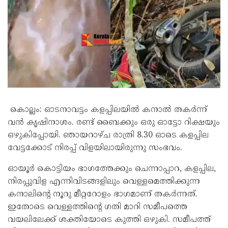
കൊല്ലം: ഓടനാവട്ടം കളപ്പിലയിൽ കനാൽ തകർന്ന്
വൻ കൃഷിനാശം. രണ്ട് ബൈക്കും ഒരു ഓട്ടോ റിക്ഷയും
ഒഴുകിപ്പോയി. ഞായറാഴ്ച രാത്രി 8.30 ഓടെ കളപ്പില
വേട്ടക്കോട് നിരപ്പ് വിളയിലായിരുന്നു സംഭവം.
ഓയൂർ കൊട്ടിയം ഭാഗത്തേക്കും ചെന്നാപ്പാറ, കളപ്പില,
നിരപ്പുവിള എന്നിവിടങ്ങളിലും വെള്ളമെത്തിക്കുന്ന
കനാലിന്റെ നൂറു മീറ്ററോളം ഭാഗമാണ് തകർന്നത്.
ഇതോടെ വെള്ളത്തിന്റെ ഗതി മാറി സമീപത്തെ
വയലിലേക്ക് ശക്തിയോടെ കുത്തി ഒഴുകി. സമീപത്ത്