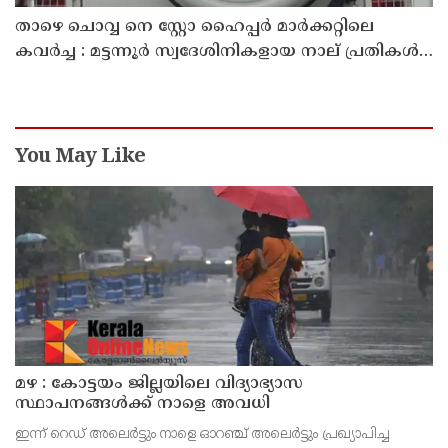
താഴെ ചൊവ്വ നെ സ്റ്റോ ഹൈപ്പർ മാർക്കറ്റിലെ
കവർച്ച : മട്ടന്നൂർ സ്വദേശിനികളായ നാല് പ്രതികൾ
പിടിയിൽ
You May Like
മഴ : കോട്ടയം ജില്ലയിലെ വിദ്യാഭ്യാസ
സ്ഥാപനങ്ങൾക്ക് നാളെ അവധി
ഇന്ന് റെഡ് അലെർട്ടും നാളെ ഓറഞ്ച് അലെർട്ടും പ്രഖ്യാപിച്ച