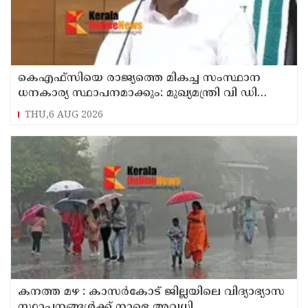
കെഎഫ്‌സിയെ രാജ്യത്തെ മികച്ച സംസ്ഥാന
ധനകാര്യ സ്ഥാപനമാക്കും: മുഖ്യമന്ത്രി വി ഡി
സതീശൻ
THU,6 AUG 2026
കനത്ത മഴ : കാസർകോട് ജില്ലയിലെ വിദ്യാഭ്യാസ
സ്ഥാപനങ്ങൾക്ക് നാളെ അവധി