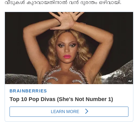
വീടുകൾ കുറവായതിനാൽ വൻ ദുരന്തം ഒഴിവായി.