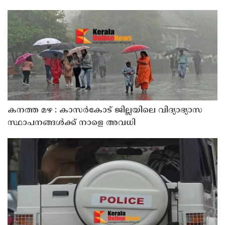
സതീശൻ
കനത്ത മഴ : കാസർകോട് ജില്ലയിലെ വിദ്യാഭ്യാസ
സ്ഥാപനങ്ങൾക്ക് നാളെ അവധി