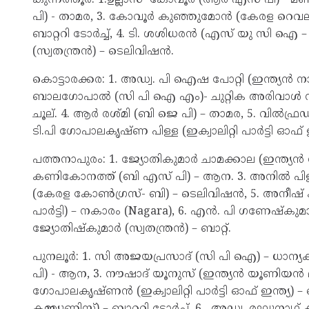
പി) - താമര, 3. കോവൂർ കുഞ്ഞുമോൻ (കേരള റെവല്യൂഷനറി 
ബാറ്ററി ടോർച്ച്, 4. ടി. ശശിധരൻ (എസ് യു സി ഐ – ക
(സ്വതന്ത്രൻ) – ടെലിവിഷൻ.
കൊട്ടാരക്കര: 1. അഡ്വ. പി ഐഷ പോറ്റി (ഇന്ത
ബാലഗോപാൽ (സി പി ഐ എം)- ചുറ്റിക അരിവാൾ നക്ഷ
ചൂല്. 4. ആർ രശ്മി (ബി ജെ പി) – താമര, 5. വിൽഫ
ടി.പി ഗോപാലകൃഷ്ണ പിള്ള (ഇക്വാലിറ്റി പാർട്ടി ഓഫ് 
പത്തനാപുരം: 1. ജ്യോതികുമാർ ചാമക്കാല (ഇന്ത
കണികോനത്ത് (ബി എസ് പി) – ആന. 3. അനിൽ പിള്ള (ട്
(കേരള കോൺഗ്രസ്- ബി) – ടെലിവിഷൻ, 5. അനീഷ് കിളി
പാർട്ടി) – നകാരം (Nagara), 6. എൻ. പി ഗണേഷ്കുമാർ 
ജ്യോതിഷ്കുമാർ (സ്വതന്ത്രൻ) – ബാറ്റ്.
പുനലൂർ: 1. സി അജയപ്രസാദ് (സി പി ഐ) – ധാന്യ
പി) - ആന, 3. നൗഷാദ് യൂനുസ് (ഇന്ത്യൻ യൂണിയൻ മ
ഗോപാലകൃഷ്ണൻ (ഇക്വാലിറ്റി പാർട്ടി ഓഫ് ഇന്ത്യ
കമ്മ്യൂണിസ്റ്റ്) – ബാറ്ററി ടോർച്ച്, 6. അഡ്വ. രഘുനാഥ് കമ