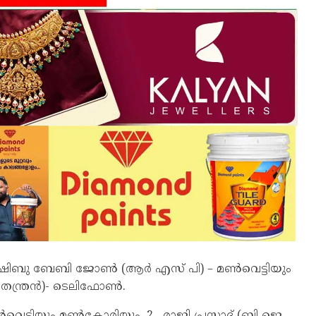
2. ഷിബു ബേബി ജോൺ (ആർ എസ് പി) – മൺവെട്ടിയും
വതന്ത്രൻ)- ടെലിഫോൺ.
ൺവെട്ടിയും മൺകോരിയും, 2. രാജി പ്രസാദ് (ബി ജെ