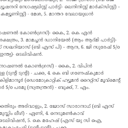
സോഷ്യലിസ്റ്റ് പാർട്ടി- ലെനിനിസ്റ്റ് മാർക്സിസ്റ്റ്) –
മ്യൂണിസ്റ്റ്) - മേശ, 5. മാന്തറ വേലായുധൻ
്യൻ നാഷണൽ കോൺഗ്രസ്)- കൈ, 2. കെ എൻ
ത്രം, 3. മാമച്ചൻ ഡാനിയേൽ (ആം ആദ്മി പാർട്ടി)-
്രഡ് സഖറിയാസ് (ബി എസ് പി) – ആന, 6. ജി സുരേഷ് S/o
ഇന്ത്യ)- ടെലിവിഷൻ.
്യൻ നാഷണൽ കോൺഗ്രസ്) - കൈ, 2. വിപിൻ
വന്റി ട്വന്റി) - ചക്ക, 4. കെ ബി ഗണേഷ്കുമാർ
മാനൂർ (ഡെമോക്രാറ്റിക് ഹ്യൂമൻ റൈറ്റ്സ് മൂവ്മെന്റ്
S/o പരമു (സ്വതന്ത്രൻ) - ബുക്ക്, 7. എം.
ക്കതിരും അരിവാളും, 2. ജോസ് സാരാനാഥ് (ബി എസ്
ുസ്ലിം ലീഗ്) - ഏണി, 4. നെടുമൺകാവ്
) – ടെലിവിഷൻ, 5. കെ മഹേഷ് (എസ് യു സി ഐ,
ുകുംചേരി (ട്വന്റി-ട്വന്റി) - ചക്ക.