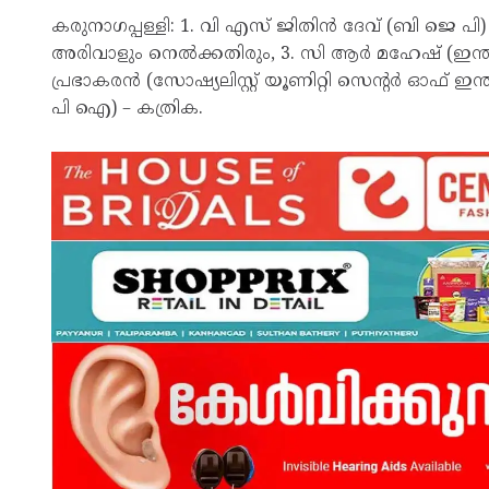
കരുനാഗപ്പള്ളി: 1. വി എസ് ജിതിൻ ദേവ് (ബി ജെ പ
അരിവാളും നെൽക്കതിരും, 3. സി ആർ മഹേഷ് (ഇന്
പ്രഭാകരൻ (സോഷ്യലിസ്റ്റ് യൂണിറ്റി സെന്റർ ഓഫ് ഇന്ത്യ-
പി ഐ) – കത്രിക.