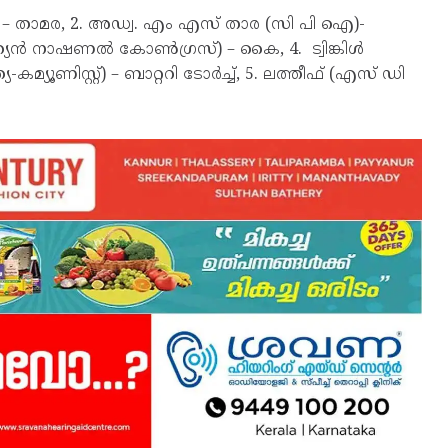
ി) – താമര, 2. അഡ്വ. എം എസ് താര (സി പി ഐ)-
ത്യൻ നാഷണൽ കോൺഗ്രസ്) – കൈ, 4. ട്വിങ്കിൾ
കമ്യൂണിസ്റ്റ്) – ബാറ്ററി ടോർച്ച്, 5. ലത്തീഫ് (എസ് ഡി