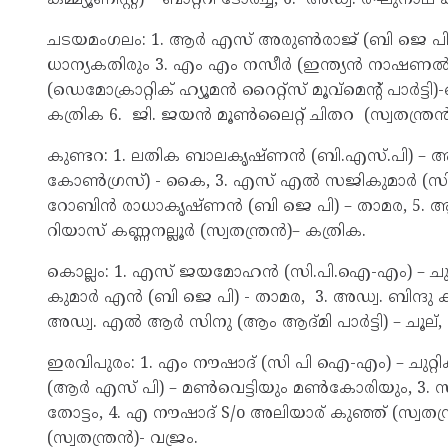
ചടയമംഗലം: 1. ആർ എസ് അരുൺരാജ് (ബി ജെ പി)-
ധാന്യകതിരും 3. എം എം നസീർ (ഇന്ത്യൻ നാഷണൽ
(ഡെമോക്രാറ്റിക് ഹ്യൂമൻ റൈറ്റ്സ് മൂവ്‍മെന്റ് പാർട
കത്രിക 6. ജി. ജയൻ മൂൺലൈറ്റ് ചിതറ (സ്വതന്ത്
കുണ്ടറ: 1. ലതിക ബാലകൃഷ്ണൻ (ബി.എസ്.പി) – ആ
കോൺഗ്രസ്) - കൈ, 3. എസ് എൽ സജികുമാർ (സി പി
റോബിൻ രാധാകൃഷ്ണൻ (ബി ജെ പി) – താമര, 5. ആർ 
റിയാസ് കണ്ണനല്ലൂർ (സ്വതന്ത്രൻ)– കത്രിക.
കൊല്ലം: 1. എസ് ജയമോഹൻ (സി.പി.ഐ-എം) – ചുറ്റ
കുമാർ എൻ (ബി ജെ പി) - താമര, 3. അഡ്വ. ബിന്
അഡ്വ. എൽ ആർ സിനു (ആം ആദ്മി പാർട്ടി) – ചൂല്
ഇരവിപുരം: 1. എം നൗഷാദ് (സി പി ഐ-എം) – ചുറ്
(ആർ എസ് പി) – മൺവെട്ടിയും മൺകോരിയും, 3. 
തോട്ടം, 4. എ നൗഷാദ് S/o അലിയാര് കുഞ്ഞ് (സ്വത
(സ്വതന്ത്രൻ)- വജ്രം.