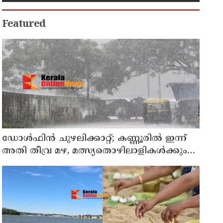
Featured
ഡോള്‍ഫിന്‍ ചുഴലിക്കാറ്റ്; കണ്ണൂരിൽ ഇന്ന്
അതി തീവ്ര മഴ, മത്സ്യതൊഴിലാളികൾക്കും
നിയന്ത്രണം