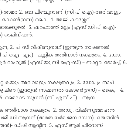
താമര 2. ജെ ചിഞ്ചുറാണി (സി പി ഐ)-അരിവാളും
 കോൺഗ്രസ്)-കൈ, 4. അജി കടശ്ശേരി
്ടി)-ഓടക്കുഴൽ 5. ഷറഫാത്ത് മല്ലം (എസ് ഡി പി ഐ)-
രൻ)-ടെലിവിഷൻ.
ന, 2. പി സി വിഷ്ണുനാഥ് (ഇന്ത്യൻ നാഷണൽ
 ഐ- എം) - ചുറ്റിക അരിവാൾ നക്ഷത്രം, 4. ഡോ.
രാഹുൽ (എസ് യു സി ഐ-സി) – ബാറ്ററി ടോർച്ച്, 6.
ികയും അരിവാളും നക്ഷത്രവും, 2. ഡോ. പ്രതാപ്
ദു കൃഷ്ണ (ഇന്ത്യൻ നാഷണൽ കോൺഗ്രസ്) – കൈ, 4.
, 5. മൈലാട് സുധൻ (ബി എസ് പി) – ആന.
റിക അരിവാൾ നക്ഷത്രം. 2. അഡ്വ. വിഷ്ണുമോഹൻ
സജി ഡി ആനന്ദ് (ഭാരത ധർമ ജന സേന)- തെങ്ങിൻ
ന്ത്രൻ)- ഡിഷ് ആന്റിന. 5. എസ് ആർ ഫിറോസ്