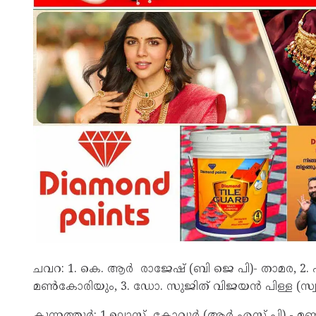
ചവറ: 1. കെ. ആർ രാജേഷ് (ബി ജെ പി)- താമര, 
മൺകോരിയും, 3. ഡോ. സുജിത് വിജയൻ പിള്ള (സ്
കുന്നത്തൂർ: 1.ഉല്ലാസ് കോവൂർ (ആർ എസ് പി) - മ