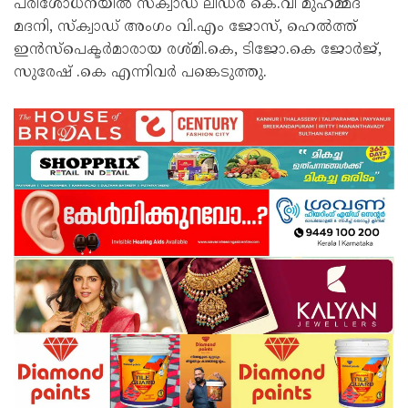
പരിശോധനയിൽ സ്‌ക്വാഡ് ലീഡർ കെ.വി മുഹമ്മദ്
മദനി, സ്‌ക്വാഡ് അംഗം വി.എം ജോസ്, ഹെൽത്ത്
ഇൻസ്പെക്ടർമാരായ രശ്മി.കെ, ടിജോ.കെ ജോർജ്,
സുരേഷ് .കെ എന്നിവർ പങ്കെടുത്തു.