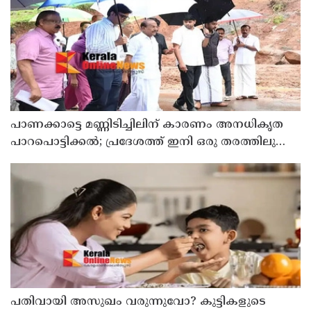
പാണക്കാട്ടെ മണ്ണിടിച്ചിലിന് കാരണം അനധികൃത
പാറപൊട്ടിക്കൽ; പ്രദേശത്ത് ഇനി ഒരു തരത്തിലുള്ള
നിർമാണ പ്രവർത്തനങ്ങളും അനുവദിക്കില്ലെന്ന്
മന്ത്രി പികെ കുഞ്ഞാലിക്കുട്ടി
പതിവായി അസുഖം വരുന്നുവോ? കുട്ടികളുടെ