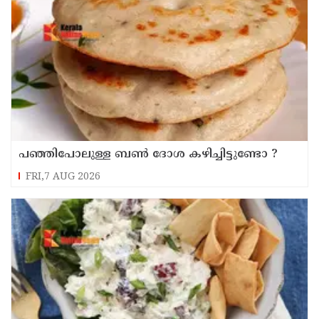
പഞ്ഞിപോലുള്ള ബൺ ദോശ കഴിച്ചിട്ടുണ്ടോ ?
FRI,7 AUG 2026