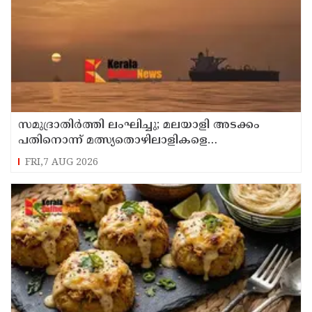
സമുദ്രാതിർത്തി ലംഘിച്ചു; മലയാളി അടക്കം
പതിനൊന്ന് മത്സ്യതൊഴിലാളികളെ
കസ്റ്റഡിയിലെടുത്ത് ശ്രീലങ്കൻ നാവികസേന
FRI,7 AUG 2026