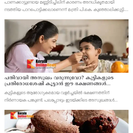
പാണക്കാട്ടുണ്ടായ മണ്ണിടിച്ചിലിന് കാരണം അനധികൃതമായി
മന്ത്രി പികെ കുഞ്ഞാലിക്കുട്ടി
നടത്തിയ പാറപൊട്ടിക്കലാണെന്ന് മന്ത്രി പി.കെ. കുഞ്ഞാലിക്കുട്ടി.
നിർമ്മാണ ആവശ്യങ്ങൾക്കായി മണ്ണ് മാറ്റാൻ മാത്രമാണ് നഗരസഭ
അനുമതി നൽകിയിരുന്നത്. എന്നാൽ ഇത
പതിവായി അസുഖം വരുന്നുവോ? കുട്ടികളുടെ
പ്രതിരോധശേഷി കൂട്ടാൻ ഈ ഭക്ഷണങ്ങൾ
കൊടുക്കൂ
കുട്ടികളുടെ ആരോഗ്യകരമായ വളർച്ചയിൽ ഭക്ഷണത്തിന്
നിർണായക പങ്കുണ്ട്. പലപ്പോഴും ഇടയ്ക്കിടെ അസുഖങ്ങൾ
വരുന്നതിന് പ്രധാന കാരണം രോഗപ്രതിരോധശേഷി
കുറയുന്നതാണ്.