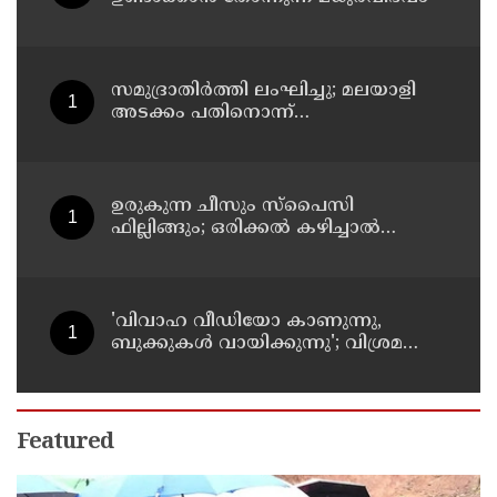
സമുദ്രാതിർത്തി ലംഘിച്ചു; മലയാളി
അടക്കം പതിനൊന്ന്
മത്സ്യതൊഴിലാളികളെ
കസ്റ്റഡിയിലെടുത്ത് ശ്രീലങ്കൻ
നാവികസേന
ഉരുകുന്ന ചീസും സ്പൈസി
ഫില്ലിങ്ങും; ഒരിക്കൽ കഴിച്ചാൽ
വീണ്ടും ചോദിക്കും
'വിവാഹ വീഡിയോ കാണുന്നു,
ബുക്കുകള്‍ വായിക്കുന്നു'; വിശ്രമ
ജീവിതത്തെക്കുറിച്ച് രശ്മിക മന്ദാന
Featured