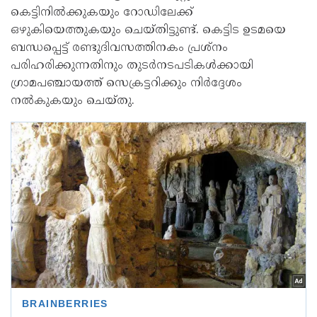
കെട്ടിനിൽക്കുകയും റോഡിലേക്ക്
ഒഴുകിയെത്തുകയും ചെയ്തിട്ടുണ്ട്. കെട്ടിട ഉടമയെ
ബന്ധപ്പെട്ട് രണ്ടുദിവസത്തിനകം പ്രശ്നം
പരിഹരിക്കുന്നതിനും തുടർനടപടികൾക്കായി
ഗ്രാമപഞ്ചായത്ത് സെക്രട്ടറിക്കും നിർദ്ദേശം
നൽകുകയും ചെയ്തു.