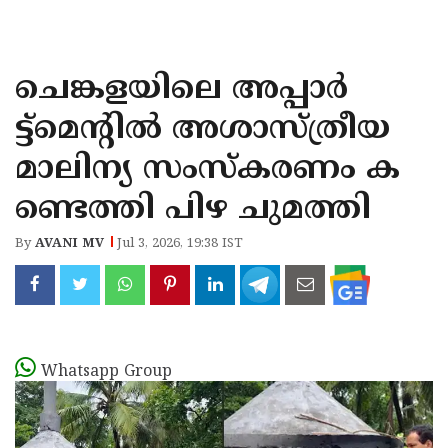
KOZHIKODE
WAYANAD
ചെങ്കളയിലെ അപ്പാർ
KANNUR
ട്ട്മെന്റിൽ അശാസ്ത്രീയ
KASARAGOD
മാലിന്യ സംസ്‌കരണം ക
ണ്ടെത്തി പിഴ ചുമത്തി
By
AVANI MV
Jul 3, 2026, 19:38 IST
Whatsapp Group