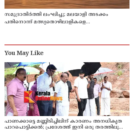
സമുദ്രാതിർത്തി ലംഘിച്ചു; മലയാളി അടക്കം
പതിനൊന്ന് മത്സ്യതൊഴിലാളികളെ
കസ്റ്റഡിയിലെടുത്ത് ശ്രീലങ്കൻ നാവികസേന
You May Like
പാണക്കാട്ടെ മണ്ണിടിച്ചിലിന് കാരണം അനധികൃത
പാറപൊട്ടിക്കൽ; പ്രദേശത്ത് ഇനി ഒരു തരത്തിലുള്ള
നിർമാണ പ്രവർത്തനങ്ങളും അനുവദിക്കില്ലെന്ന്