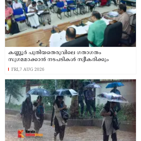
കണ്ണൂർ പുതിയതെരുവിലെ ഗതാഗതം
സുഗമമാക്കാന്‍ നടപടികള്‍ സ്വീകരിക്കും
FRI,7 AUG 2026