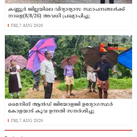
കണ്ണൂർ ജില്ലയിലെ വിദ്യാഭ്യാസ സ്ഥാപനങ്ങള്‍ക്ക്
നാളെ(8/8/26) അവധി പ്രഖ്യാപിച്ചു
FRI,7 AUG 2026
മൈനിങ് ആൻഡ്​ ജിയോളജി ഉദ്യോഗസ്ഥർ
കോളയാട് കൂവ ഉന്നതി സന്ദർശിച്ചു
FRI,7 AUG 2026