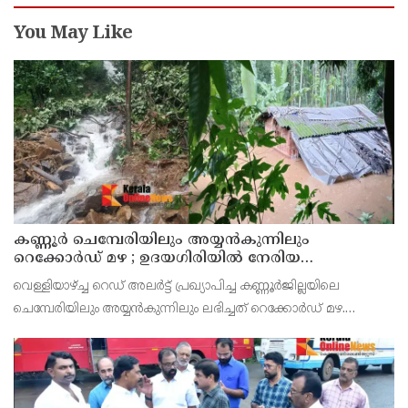
You May Like
കണ്ണൂർ ചെമ്പേരിയിലും അയ്യൻകുന്നിലും
റെക്കോർഡ് മഴ ; ഉദയഗിരിയിൽ നേരിയ
ഉരുൾപൊട്ടൽ; 13 പേരെ ക്യാമ്പിലേക്ക് മാറ്റി
വെള്ളിയാഴ്ച്ച റെഡ് അലർട്ട് പ്രഖ്യാപിച്ച കണ്ണൂർജില്ലയിലെ
ചെമ്പേരിയിലും അയ്യൻകുന്നിലും ലഭിച്ചത് റെക്കോർഡ് മഴ.
രാവിലെ 8.30 മുതലുള്ള ഏഴ് മണിക്കൂറിൽ ചെമ്പേരിയിൽ ലഭിച്ച 96
മില്ലിമീറ്റർ മഴ ആ സമയം സംസ്ഥാനത്ത