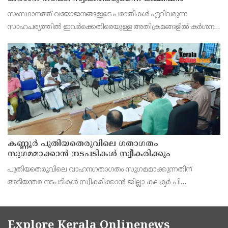
സംസ്ഥാനത്ത് വയോജനങ്ങളുടെ പരാതികൾ ഏറിവരുന്ന
സാഹചര്യത്തിൽ ഇവർക്കെതിരെയുള്ള അതിക്രമങ്ങളിൽ കർശന
നടപടി സ്വീകരിക്കുമെന്ന് വയോജന കമ്മീഷൻ ചെയർമാൻ അഡ്വ.
കെ. സോമപ്രസാദ്.
കണ്ണൂർ പുതിയതെരുവിലെ ഗതാഗതം
സുഗമമാക്കാന്‍ നടപടികള്‍ സ്വീകരിക്കും
പുതിയതെരുവിലെ വാഹനഗതാഗതം സുഗമമാക്കുന്നതിന്
അടിയന്തര നടപടികള്‍ സ്വീകരിക്കാന്‍ ജില്ലാ കലക്ടര്‍ പി
വിഷ്ണുരാജിന്റെ നേതൃത്വത്തില്‍ ചേര്‍ന്ന യോഗത്തില്‍ തീരുമാനം.
Explore Kerala Onlinenews