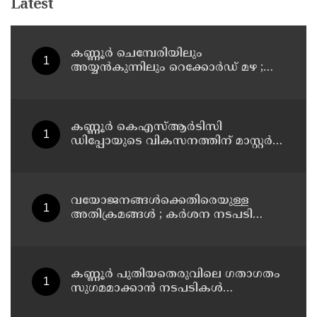
Latest
കണ്ണൂർ ചെമ്പേരിയിലും
അയ്യൻകുന്നിലും റെക്കോർഡ് മഴ ;
ഉദയഗിരിയിൽ നേരിയ ഉരുൾപൊട്ടൽ;
13 പേരെ ക്യാമ്പിലേക്ക് മാറ്റി
കണ്ണൂർ കെഎസ്ആർടിസി
ഡിപ്പോയുടെ വികസനത്തിന് മാസ്റ്റർ
പ്ലാൻ തയ്യാറാക്കി സമർപ്പിക്കും : ടി ഒ
മോഹനൻ എം എൽ എ
വയോജനങ്ങൾക്കെതിരെയുള്ള
അതിക്രമങ്ങൾ ; കർശന നടപടി
സ്വീകരിക്കുമെന്ന് കമ്മീഷൻ
കണ്ണൂർ പുതിയതെരുവിലെ ഗതാഗതം
സുഗമമാക്കാന്‍ നടപടികള്‍
സ്വീകരിക്കും