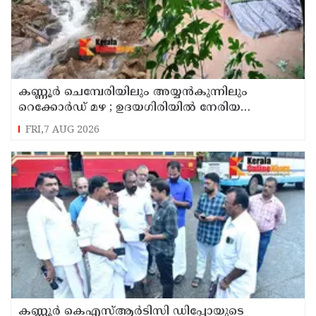
കണ്ണൂർ ചെമ്പേരിയിലും അയ്യൻകുന്നിലും
റെക്കോർഡ് മഴ ; ഉദയഗിരിയിൽ നേരിയ
ഉരുൾപൊട്ടൽ; 13 പേരെ ക്യാമ്പിലേക്ക് മാറ്റി
FRI,7 AUG 2026
കണ്ണൂർ കെഎസ്ആർടിസി ഡിപ്പോയുടെ