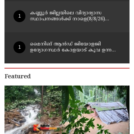
കണ്ണൂർ ജില്ലയിലെ വിദ്യാഭ്യാസ
സ്ഥാപനങ്ങള്‍ക്ക് നാളെ(8/8/26)
അവധി പ്രഖ്യാപിച്ചു
മൈനിങ് ആൻഡ്​ ജിയോളജി
ഉദ്യോഗസ്ഥർ കോളയാട് കൂവ ഉന്നതി
സന്ദർശിച്ചു
Featured