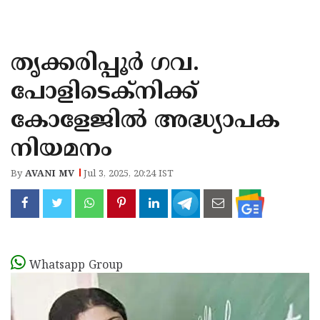
KOZHIKODE
WAYANAD
തൃക്കരിപ്പൂര്‍ ഗവ.
KANNUR
പോളിടെക്നിക്ക്
KASARAGOD
കോളേജില്‍ അദ്ധ്യാപക
നിയമനം
By
AVANI MV
Jul 3, 2025, 20:24 IST
Whatsapp Group