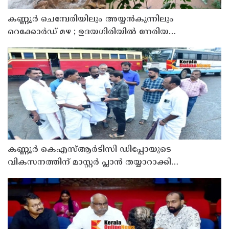
കണ്ണൂർ ചെമ്പേരിയിലും അയ്യൻകുന്നിലും
റെക്കോർഡ് മഴ ; ഉദയഗിരിയിൽ നേരിയ
ഉരുൾപൊട്ടൽ; 13 പേരെ ക്യാമ്പിലേക്ക് മാറ്റി
കണ്ണൂർ കെഎസ്ആർടിസി ഡിപ്പോയുടെ
വികസനത്തിന് മാസ്റ്റർ പ്ലാൻ തയ്യാറാക്കി
സമർപ്പിക്കും : ടി ഒ മോഹനൻ എം എൽ എ