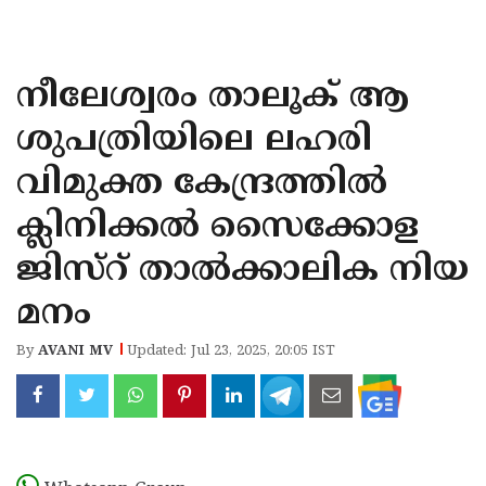
KOZHIKODE
WAYANAD
നീലേശ്വരം താലൂക് ആ
KANNUR
ശുപത്രിയിലെ ലഹരി
KASARAGOD
വിമുക്ത കേന്ദ്രത്തിൽ
ക്ലിനിക്കൽ സൈക്കോള
ജിസ്റ് താൽക്കാലിക നിയ
മനം
By
AVANI MV
Updated: Jul 23, 2025, 20:05 IST