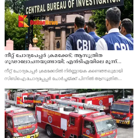
നീറ്റ് ചോദ്യപേപ്പര്‍ ക്രമക്കേട്; ആസൂത്രിത
ഗൂഢാലോചനയുണ്ടായി; എന്‍ടിഎയിലെ മൂന്ന്
സബ്ജക്ട് വിദഗ്ധര്‍ക്ക് പങ്കുണ്ടെന്ന നിർണായക
നീറ്റ് ചോദ്യപേപ്പര്‍ ക്രമക്കേടിൽ നിർണ്ണായക കണ്ടെത്തലുമായി
കണ്ടെത്തലുമായി സിബിഐ
സിബിഐ.ചോദ്യപ്പേപ്പർ ചോർച്ചയ്ക്ക് പിന്നില്‍ ആസൂത്രിത
ഗൂഢാലോചനയുണ്ടായെന്നാണ് സിബിഐയുടെ കണ്ടെത്തല്‍.
നാഷണല്‍ ടെസ്റ്റിംഗ് ഏജന്‍സി (എന്‍ടിഎ) വിദഗ്