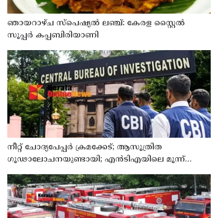
ഞായറാഴ്ച സ്പെഷ്യൽ ലഞ്ച്: കേരള സ്റ്റൈൽ
സൂപ്പർ കപ്പബിരിയാണി
നീറ്റ് ചോദ്യപേപ്പര്‍ ക്രമക്കേട്; ആസൂത്രിത
ഗൂഢാലോചനയുണ്ടായി; എന്‍ടിഎയിലെ മൂന്ന്
സബ്ജക്ട് വിദഗ്ധര്‍ക്ക് പങ്കുണ്ടെന്ന നിർണായക
കണ്ടെത്തലുമായി സിബിഐ