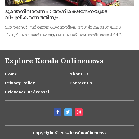
ദുരന്തനിവാരണം : അഗ്നിരക്ഷസേനയുടെ
വിപുലീകരണത്തിനും
ആധുനികവത്കരണത്തിനുമായി 64.21 കോടി രൂപ
ദുരന്തങ്ങൾ സ്ഥിരമായ കേരളത്തിലെ അഗ്നിരക്ഷസേനയുടെ
കൂടി അനുവദിച്ചു
വിപുലീകരണത്തിനും ആധുനികവത്കരണത്തിനുമായി 64.21
കോടി രൂപ കൂടി അനുവദിച്ചു. പതിനഞ്ചാം ധനകാര്യ കമീഷൻ
നിർദേശങ്ങൾക്കനുസരിച്ചാണ് രണ്ടാം ഘട്ടമായി സഹായധനം
അനുവദി
Explore Kerala Onlinenews
Home
About Us
Privacy Policy
Contact Us
Grievance Redressal
Copyright © 2024 keralaonlinenews