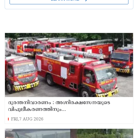
ദുരന്തനിവാരണം : അഗ്നിരക്ഷസേനയുടെ
വിപുലീകരണത്തിനും
ആധുനികവത്കരണത്തിനുമായി 64.21 കോടി
FRI,7 AUG 2026
രൂപ കൂടി അനുവദിച്ചു