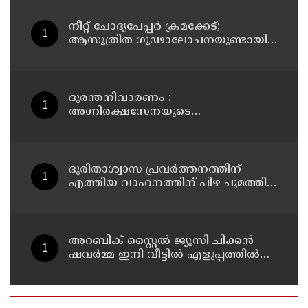
നീറ്റ് ചോദ്യപേപ്പര്‍ ക്രമക്കേട്;
ആസൂത്രിത ഗൂഢാലോചനയുണ്ടായി;
എന്‍ടിഎയിലെ മൂന്ന് സബ്ജക്ട്
വിദഗ്ധര്‍ക്ക് പങ്കുണ്ടെന്ന നിർണായക
കണ്ടെത്തലുമായി സിബിഐ
ദുരന്തനിവാരണം :
അഗ്നിരക്ഷസേനയുടെ
വിപുലീകരണത്തിനും
ആധുനികവത്കരണത്തിനുമായി
64.21 കോടി രൂപ കൂടി അനുവദിച്ചു
ദുരിതാശ്വാസ പ്രവർത്തനത്തിന്
എത്തിയ വാഹനത്തിന് പിഴ ചുമത്തി;
എംവിഡി ഉദ്യോഗസ്ഥന്
സസ്പെൻഷൻ
അറബിക് സ്റ്റൈൽ ജ്യൂസി ചിക്കൻ
ഷവർമ്മ ഇനി വീട്ടിൽ എളുപ്പത്തിൽ
ഉണ്ടാക്കാം