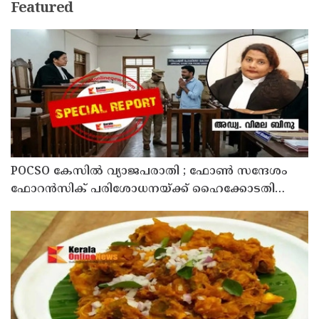
Featured
POCSO കേസിൽ വ്യാജപരാതി ; ഫോൺ സന്ദേശം
ഫോറൻസിക് പരിശോധനയ്ക്ക് ഹൈക്കോടതി
നിർദേശം; പ്രതിയെ വെറുതെവിട്ട് ആലുവ ഫാസ്റ്റ്
ട്രാക്ക് കോടതി