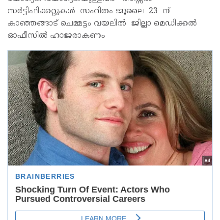
സർട്ടിഫിക്കറ്റുകൾ സഹിതം ജൂലൈ 23 ന്
കാഞ്ഞങ്ങാട് ചെമ്മട്ടം വയലിൽ ജില്ലാ മെഡിക്കൽ
ഓഫീസിൽ ഹാജരാകണം