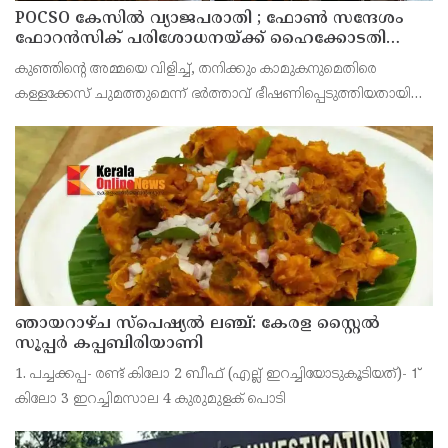
POCSO കേസിൽ വ്യാജപരാതി ; ഫോൺ സന്ദേശം
ഫോറൻസിക് പരിശോധനയ്ക്ക് ഹൈക്കോടതി
നിർദേശം; പ്രതിയെ വെറുതെവിട്ട് ആലുവ ഫാസ്റ്റ്
കുഞ്ഞിന്റെ അമ്മയെ വിളിച്ച്, തനിക്കും കാമുകനുമെതിരെ
ട്രാക്ക് കോടതി
കള്ളക്കേസ് ചുമത്തുമെന്ന് ഭർത്താവ് ഭീഷണിപ്പെടുത്തിയതായി
ആരോപിക്കുന്ന ഫോൺ സന്ദേശം ഫോറൻസിക് ലാബ് മുഖേന
പരിശോധിച്ച് റിപ്പോർട്ട് കോടതിയിൽ സമർപ്പിക്കണമെന്
ഞായറാഴ്ച സ്പെഷ്യൽ ലഞ്ച്: കേരള സ്റ്റൈൽ
സൂപ്പർ കപ്പബിരിയാണി
1. പച്ചക്കപ്പ- രണ്ട് കിലോ 2 ബീഫ് (എല്ല് ഇറച്ചിയോടുകൂടിയത്)- 1്
കിലോ 3 ഇറച്ചിമസാല 4 കുരുമുളക് പൊടി