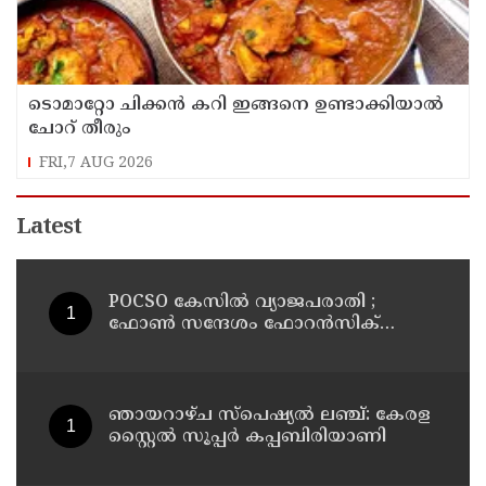
ടൊമാറ്റോ ചിക്കൻ കറി ഇങ്ങനെ ഉണ്ടാക്കിയാൽ
ചോറ് തീരും
FRI,7 AUG 2026
Latest
POCSO കേസിൽ വ്യാജപരാതി ;
ഫോൺ സന്ദേശം ഫോറൻസിക്
പരിശോധനയ്ക്ക് ഹൈക്കോടതി
നിർദേശം; പ്രതിയെ വെറുതെവിട്ട്
ആലുവ ഫാസ്റ്റ് ട്രാക്ക് കോടതി
ഞായറാഴ്ച സ്പെഷ്യൽ ലഞ്ച്: കേരള
സ്റ്റൈൽ സൂപ്പർ കപ്പബിരിയാണി