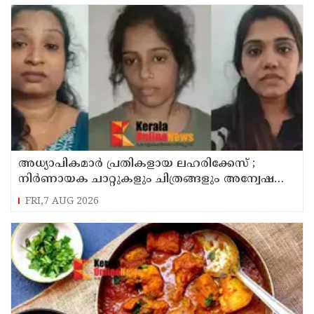
അധ്യാപികമാര്‍ പ്രതികളായ ലഹരിക്കേസ് ;
നിർണായക ചാറ്റുകളും ചിത്രങ്ങളും അന്വേഷണ
സംഘത്തിന്
FRI,7 AUG 2026