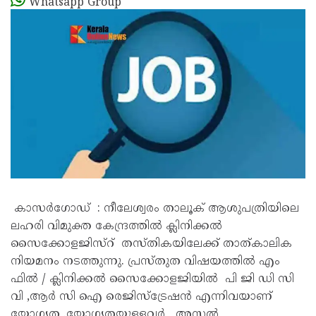
Whatsapp Group
കാസർഗോഡ് : നീലേശ്വരം താലൂക് ആശുപത്രിയിലെ
ലഹരി വിമുക്ത കേന്ദ്രത്തിൽ ക്ലിനിക്കൽ
സൈക്കോളജിസ്റ് തസ്തികയിലേക്ക് താത്കാലിക
നിയമനം നടത്തുന്നു. പ്രസ്തുത വിഷയത്തിൽ എം
ഫിൽ / ക്ലിനിക്കൽ സൈക്കോളജിയിൽ പി ജി ഡി സി
വി ,ആർ സി ഐ രെജിസ്ട്രേഷൻ എന്നിവയാണ്
യോഗ്യത .യോഗ്യതയുള്ളവർ അസ്സൽ