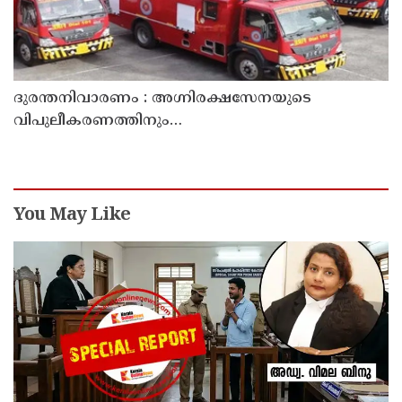
ദുരന്തനിവാരണം : അഗ്നിരക്ഷസേനയുടെ
വിപുലീകരണത്തിനും
ആധുനികവത്കരണത്തിനുമായി 64.21 കോടി രൂപ
കൂടി അനുവദിച്ചു
You May Like