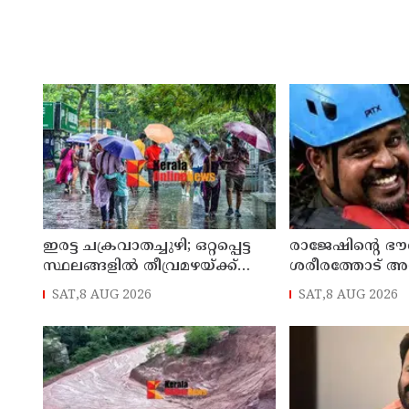
ഇരട്ട ചക്രവാതച്ചുഴി; ഒറ്റപ്പെട്ട
രാജേഷിന്റെ ഭ
സ്ഥലങ്ങളില്‍ തീവ്രമഴയ്ക്ക്
ശരീരത്തോട് അ
സാധ്യത, ഓറഞ്ച് അലേർട്ട്
അന്വേഷണ റിപ്പോര്
SAT,8 AUG 2026
SAT,8 AUG 2026
ജില്ലാ കളക്ടര്‍