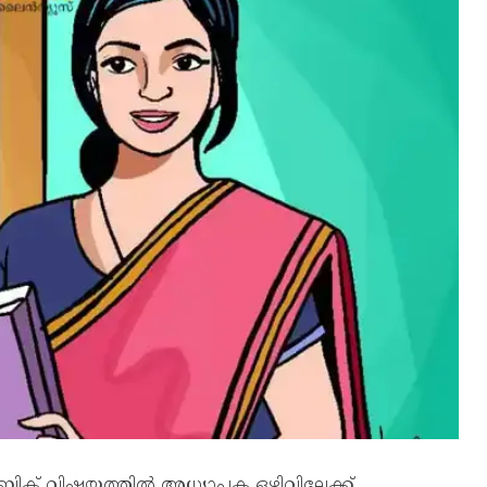
് വിഷയത്തിൽ അധ്യാപക ഒഴിവിലേക്ക്