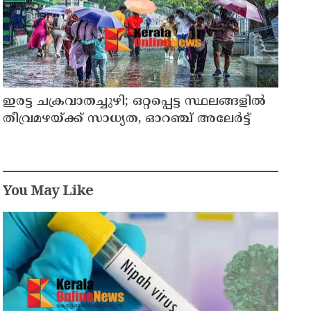
ഇരട്ട ചക്രവാതച്ചുഴി; ഒറ്റപ്പെട്ട സ്ഥലങ്ങളില്‍
തീവ്രമഴയ്ക്ക് സാധ്യത, ഓറഞ്ച് അലേർട്ട്
You May Like