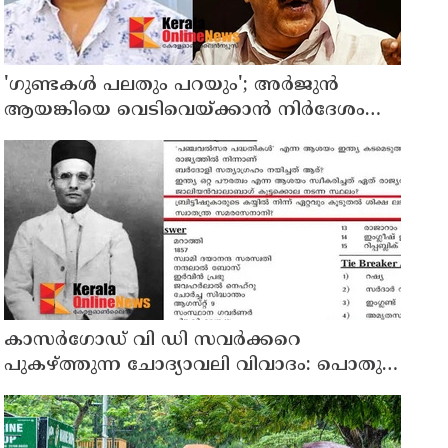
'ഗുണ്ടകൾ പലതും പറയും'; അർജുൻ
ആയങ്കിയെ വെടിവെയ്ക്കാൻ നിർദേശം
നൽകിയിട്ടില്ലെന്ന് രമേശ് ചെന്നിത്തല
കാസർഗോഡ് വി ഡി സവർക്കറെ
പുകഴ്ത്തുന്ന ചോദ്യാവലി വിവാദം: പൊതു
വിദ്യാഭ്യാസ ഡയറക്ടറോട് റിപ്പോർട്ട് തേടി
വിദ്യാഭ്യാസ മന്ത്രി