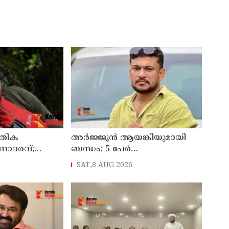
ൗതിക
അർജ്ജുൻ ആയങ്കിയുമായി
നാദരവ്;
ബന്ധം; 5 പേർ
‍ട്ട് ഇന്ന്
തിരുവനന്തപുരത്ത്
SAT,8 AUG 2026
ക്ക് കൈമാറും
കസ്റ്റഡിയിൽ