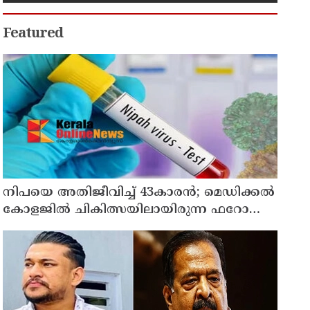
Featured
നിപയെ അതിജീവിച്ച് 43കാരന്‍; മെഡിക്കല്‍
കോളജില്‍ ചികിത്സയിലായിരുന്ന ഫറോക്ക്
സ്വദേശി വീട്ടിലേക്ക് മടങ്ങി