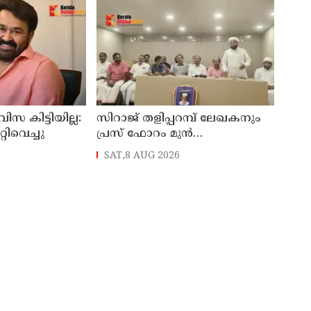
 കിട്ടിയില്ല:
സിറാജ് തളിപ്പറമ്പ് ലേഖകനും
റിവെച്ചു
പ്രസ് ഫോറം മുൻ
പ്രസിഡൻ്റുമായിരുന്ന അലി
SAT,8 AUG 2026
മൊഗ്രാലിൻ്റെ വിയോഗത്തിൽ
സർവ്വകക്ഷി അനുസ്മരണം
നടത്തി