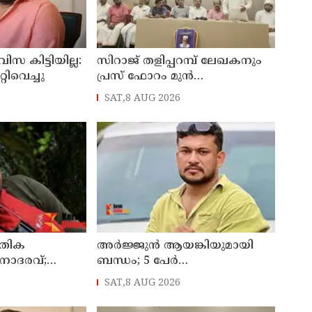
 കിട്ടിയില്ല:
സിറാജ് തളിപ്പറമ്പ് ലേഖകനും
റിവെച്ചു
പ്രസ് ഫോറം മുൻ
പ്രസിഡൻ്റുമായിരുന്ന അലി
SAT,8 AUG 2026
മൊഗ്രാലിൻ്റെ വിയോഗത്തിൽ
സർവ്വകക്ഷി അനുസ്മരണം
നടത്തി
ൗതിക
അർജ്ജുൻ ആയങ്കിയുമായി
നാദരവ്;
ബന്ധം; 5 പേർ
‍ട്ട് ഇന്ന്
തിരുവനന്തപുരത്ത്
SAT,8 AUG 2026
ക്ക് കൈമാറും
കസ്റ്റഡിയിൽ