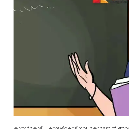
കാസർകോട് : കാസർകോട് ഗവ. കോളേജിൽ അറബിക