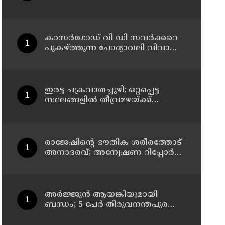
വെടിവെയ്ക്കാൻ നിർദേശം
നൽകിയിട്ടില്ലെന്ന് രമേശ്
ചെന്നിത്തല
കാസർഗോഡ് വി ഡി സവർക്കറെ
പുകഴ്ത്തുന്ന ചോദ്യാവലി വിവാദം:
പൊതു വിദ്യാഭ്യാസ ഡയറക്ടറോട്
റിപ്പോർട്ട് തേടി വിദ്യാഭ്യാസ മന്ത്രി
ഇരട്ട ചക്രവാതച്ചുഴി; ഒറ്റപ്പെട്ട
സ്ഥലങ്ങളില്‍ തീവ്രമഴയ്ക്ക്
സാധ്യത, ഓറഞ്ച് അലേർട്ട്
രാജേഷിന്റെ ഭൗതിക ശരീരത്തോട്
അനാദരവ്; അന്വേഷണ റിപ്പോര്‍ട്ട്
ഇന്ന് ജില്ലാ കളക്ടര്‍ക്ക് കൈമാറും
അർജ്ജുൻ ആയങ്കിയുമായി
ബന്ധം; 5 പേർ തിരുവനന്തപുരത്ത്
കസ്റ്റഡിയിൽ