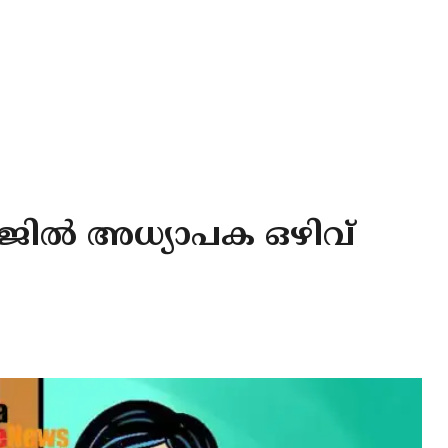
ിൽ അധ്യാപക ഒഴിവ്