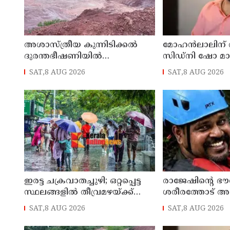
അശാസ്ത്രീയ കുന്നിടിക്കൽ
മോഹൻലാലിന് വിസ
ദുരന്തഭീഷണിയിൽ
സിഡ്നി ഷോ മാറ്
കണ്ണാടിച്ചാലിലെ കുടുംബങ്ങൾ
SAT,8 AUG 2026
SAT,8 AUG 2026
ഇരട്ട ചക്രവാതച്ചുഴി; ഒറ്റപ്പെട്ട
രാജേഷിന്റെ ഭ
സ്ഥലങ്ങളില്‍ തീവ്രമഴയ്ക്ക്
ശരീരത്തോട് അ
സാധ്യത, ഓറഞ്ച് അലേർട്ട്
അന്വേഷണ റിപ്പോര്
SAT,8 AUG 2026
SAT,8 AUG 2026
ജില്ലാ കളക്ടര്‍