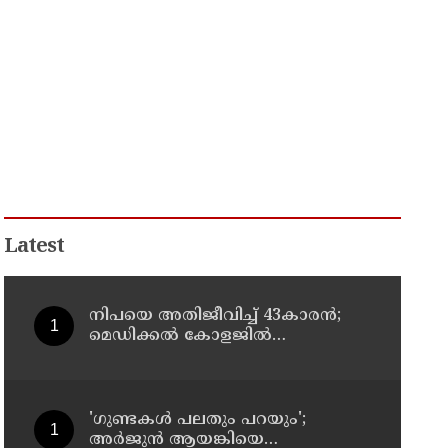
Latest
നിപയെ അതിജീവിച്ച് 43കാരന്‍;
മെഡിക്കല്‍ കോളജില്‍
ചികിത്സയിലായിരുന്ന ഫറോക്ക്
സ്വദേശി വീട്ടിലേക്ക് മടങ്ങി
'ഗുണ്ടകൾ പലതും പറയും';
അർജുൻ ആയങ്കിയെ