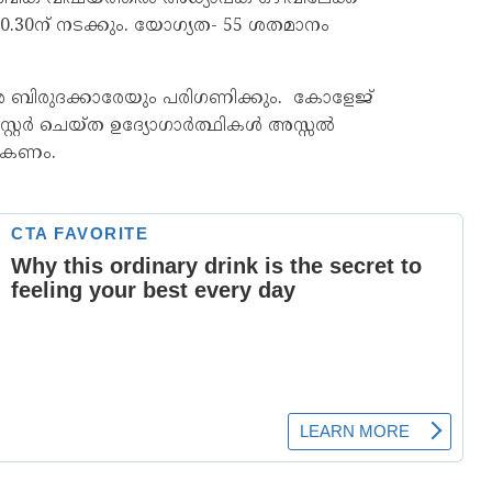
10.30ന് നടക്കും. യോഗ്യത- 55 ശതമാനം
ര ബിരുദക്കാരേയും പരിഗണിക്കും. കോളേജ്
ിസ്റ്റർ ചെയ്ത ഉദ്യോഗാർത്ഥികൾ അസ്സൽ
ജരാകണം.