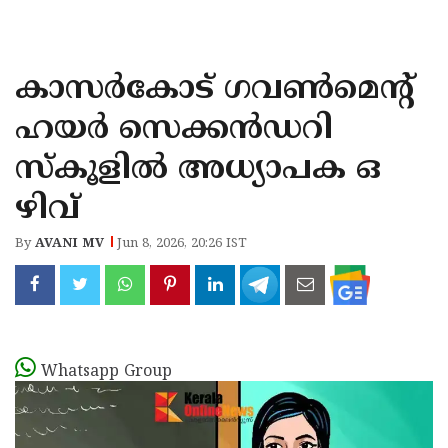
KOZHIKODE
WAYANAD
കാസർകോട് ഗവൺമെന്റ്
KANNUR
ഹയർ സെക്കൻഡറി
KASARAGOD
സ്‌കൂളിൽ അധ്യാപക ഒ
ഴിവ്
By
AVANI MV
Jun 8, 2026, 20:26 IST
Whatsapp Group