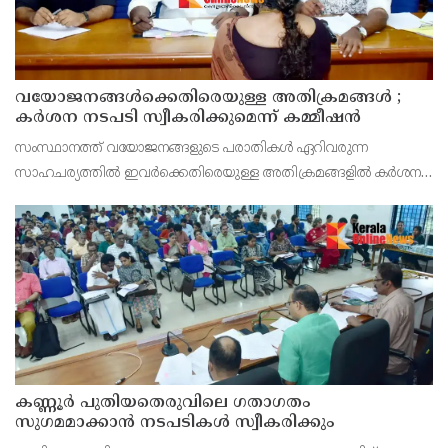
വയോജനങ്ങൾക്കെതിരെയുള്ള അതിക്രമങ്ങൾ ;
കർശന നടപടി സ്വീകരിക്കുമെന്ന് കമ്മീഷൻ
സംസ്ഥാനത്ത് വയോജനങ്ങളുടെ പരാതികൾ ഏറിവരുന്ന
സാഹചര്യത്തിൽ ഇവർക്കെതിരെയുള്ള അതിക്രമങ്ങളിൽ കർശന
നടപടി സ്വീകരിക്കുമെന്ന് വയോജന കമ്മീഷൻ ചെയർമാൻ അഡ്വ.
കെ. സോമപ്രസാദ്.
കണ്ണൂർ പുതിയതെരുവിലെ ഗതാഗതം
സുഗമമാക്കാന്‍ നടപടികള്‍ സ്വീകരിക്കും