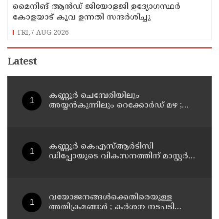
മൈനിങ് ആൻഡ്​ ജിയോളജി ഉദ്യോഗസ്ഥർ
കോളയാട് കൂവ ഉന്നതി സന്ദർശിച്ചു
FRI,7 AUG 2026
Latest
കണ്ണൂർ ചെമ്പേരിയിലും
അയ്യൻകുന്നിലും റെക്കോർഡ് മഴ ;
ഉദയഗിരിയിൽ നേരിയ ഉരുൾപൊട്ടൽ;
13 പേരെ ക്യാമ്പിലേക്ക് മാറ്റി
കണ്ണൂർ കെഎസ്ആർടിസി
ഡിപ്പോയുടെ വികസനത്തിന് മാസ്റ്റർ
പ്ലാൻ തയ്യാറാക്കി സമർപ്പിക്കും : ടി ഒ
മോഹനൻ എം എൽ എ
വയോജനങ്ങൾക്കെതിരെയുള്ള
അതിക്രമങ്ങൾ ; കർശന നടപടി
സ്വീകരിക്കുമെന്ന് കമ്മീഷൻ