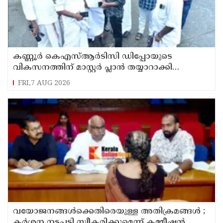
കണ്ണൂർ കെഎസ്ആർടിസി ഡിപ്പോയുടെ
വികസനത്തിന് മാസ്റ്റർ പ്ലാൻ തയ്യാറാക്കി
സമർപ്പിക്കും : ടി ഒ മോഹനൻ എം എൽ എ
FRI,7 AUG 2026
വയോജനങ്ങൾക്കെതിരെയുള്ള അതിക്രമങ്ങൾ ;
കർശന നടപടി സ്വീകരിക്കുമെന്ന് കമ്മീഷൻ