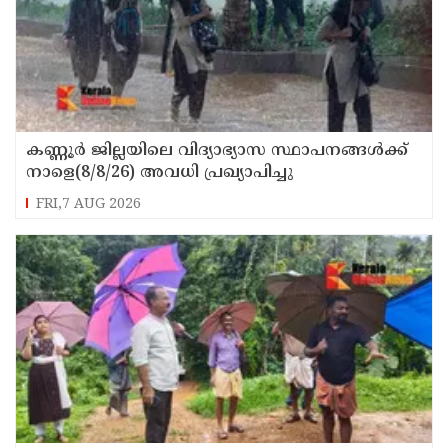
കണ്ണൂർ ജില്ലയിലെ വിദ്യാഭ്യാസ സ്ഥാപനങ്ങള്‍ക്ക്
നാളെ(8/8/26) അവധി പ്രഖ്യാപിച്ചു
FRI,7 AUG 2026