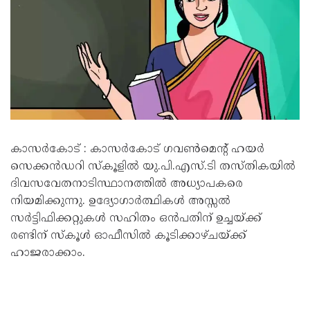
കാസർകോട് : കാസർകോട് ഗവൺമെന്റ് ഹയർ
സെക്കൻഡറി സ്‌കൂളിൽ യു.പി.എസ്.ടി തസ്തികയിൽ
ദിവസവേതനാടിസ്ഥാനത്തിൽ അധ്യാപകരെ
നിയമിക്കുന്നു. ഉദ്യോഗാർത്ഥികൾ അസ്സൽ
സർട്ടിഫിക്കറ്റുകൾ സഹിതം ഒൻപതിന് ഉച്ചയ്ക്ക്
രണ്ടിന് സ്‌കൂൾ ഓഫീസിൽ കൂടിക്കാഴ്ചയ്ക്ക്
ഹാജരാക്കാം.