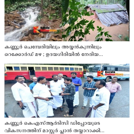
കണ്ണൂർ ചെമ്പേരിയിലും അയ്യൻകുന്നിലും
റെക്കോർഡ് മഴ ; ഉദയഗിരിയിൽ നേരിയ
ഉരുൾപൊട്ടൽ; 13 പേരെ ക്യാമ്പിലേക്ക് മാറ്റി
കണ്ണൂർ കെഎസ്ആർടിസി ഡിപ്പോയുടെ
വികസനത്തിന് മാസ്റ്റർ പ്ലാൻ തയ്യാറാക്കി