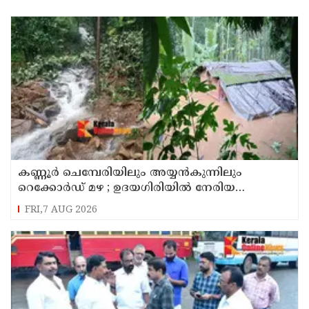
കണ്ണൂർ ചെമ്പേരിയിലും അയ്യൻകുന്നിലും
റെക്കോർഡ് മഴ ; ഉദയഗിരിയിൽ നേരിയ
ഉരുൾപൊട്ടൽ; 13 പേരെ ക്യാമ്പിലേക്ക് മാറ്റി
FRI,7 AUG 2026