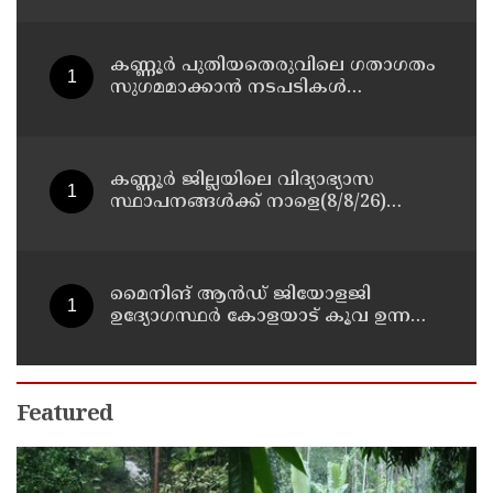
കണ്ണൂർ പുതിയതെരുവിലെ ഗതാഗതം
സുഗമമാക്കാന്‍ നടപടികള്‍
സ്വീകരിക്കും
കണ്ണൂർ ജില്ലയിലെ വിദ്യാഭ്യാസ
സ്ഥാപനങ്ങള്‍ക്ക് നാളെ(8/8/26)
അവധി പ്രഖ്യാപിച്ചു
മൈനിങ് ആൻഡ്​ ജിയോളജി
ഉദ്യോഗസ്ഥർ കോളയാട് കൂവ ഉന്നതി
സന്ദർശിച്ചു
Featured