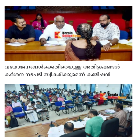
സമർപ്പിക്കും : ടി ഒ മോഹനൻ എം എൽ എ
വയോജനങ്ങൾക്കെതിരെയുള്ള അതിക്രമങ്ങൾ ;
കർശന നടപടി സ്വീകരിക്കുമെന്ന് കമ്മീഷൻ