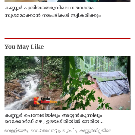
കണ്ണൂർ പുതിയതെരുവിലെ ഗതാഗതം
സുഗമമാക്കാന്‍ നടപടികള്‍ സ്വീകരിക്കും
You May Like
കണ്ണൂർ ചെമ്പേരിയിലും അയ്യൻകുന്നിലും
റെക്കോർഡ് മഴ ; ഉദയഗിരിയിൽ നേരിയ
ഉരുൾപൊട്ടൽ; 13 പേരെ ക്യാമ്പിലേക്ക് മാറ്റി
വെള്ളിയാഴ്ച്ച റെഡ് അലർട്ട് പ്രഖ്യാപിച്ച കണ്ണൂർജില്ലയിലെ