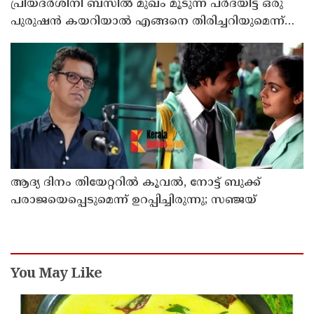
പ്രിയദർശിനി ബസിൽ മുഖം മൂടുന്ന പർദയിട്ട് ഒരു
പുരുഷൻ കയറിയാൽ എങ്ങനെ തിരിച്ചറിയുമെന്ന്
എംഎൻ കാരശ്ശേരി
ആദ്യ ദിനം തിയേറ്ററില്‍ കൂവല്‍, നോട്ട് ബുക്ക്
പരാജയെപ്പെടുമെന്ന് ഉറപ്പിച്ചിരുന്നു; സഞ്ജയ്
You May Like