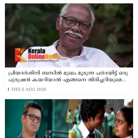
പ്രിയദർശിനി ബസിൽ മുഖം മൂടുന്ന പർദയിട്ട് ഒരു
പുരുഷൻ കയറിയാൽ എങ്ങനെ തിരിച്ചറിയുമെന്ന്
എംഎൻ കാരശ്ശേരി
THU,6 AUG 2026