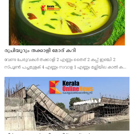
രുചിയൂറും തക്കാളി മോര് കറി
വേണ്ട ചേരുവകൾ തക്കാളി 2 എണ്ണം തൈര് 2 കപ്പ് ഇഞ്ചി 2
സ്പൂൺ പച്ചമുളക് 4 എണ്ണം സവാള 1 എണ്ണം മല്ലിയില കാൽ കപ്പ്
എണ്ണ 2 സ്പൂൺ കടുക് 1 സ്പൂൺ ചുവന്ന മുളക് 2 എണ്ണം
കറിവേപ്പില 2 തണ്ട് തയ്യാറാക്കുന്ന വിധം തക്കാ