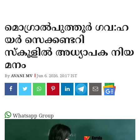
KOZHIKODE
WAYANAD
മൊഗ്രാൽപുത്തൂർ ഗവ:ഹ
KANNUR
യർ സെക്കണ്ടറി
KASARAGOD
സ്‌കൂളിൽ അധ്യാപക നിയ
മനം
By
AVANI MV
Jun 6, 2026, 20:17 IST
Whatsapp Group