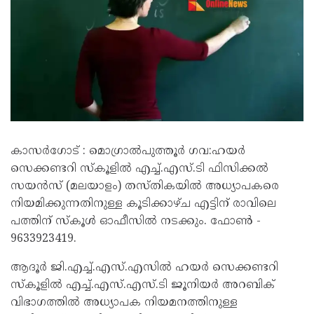
കാസർ​ഗോട് : മൊഗ്രാൽപുത്തൂർ ഗവ:ഹയർ
സെക്കണ്ടറി സ്‌കൂളിൽ എച്ച്.എസ്.ടി ഫിസിക്കൽ
സയൻസ് (മലയാളം) തസ്തികയിൽ അധ്യാപകരെ
നിയമിക്കുന്നതിനുള്ള കൂടിക്കാഴ്ച എട്ടിന് രാവിലെ
പത്തിന് സ്‌കൂൾ ഓഫീസിൽ നടക്കും. ഫോൺ -
9633923419.
ആദൂർ ജി.എച്ച്.എസ്.എസിൽ ഹയർ സെക്കണ്ടറി
സ്‌കൂളിൽ എച്ച്.എസ്.എസ്.ടി ജൂനിയർ അറബിക്
വിഭാഗത്തിൽ അധ്യാപക നിയമനത്തിനുള്ള