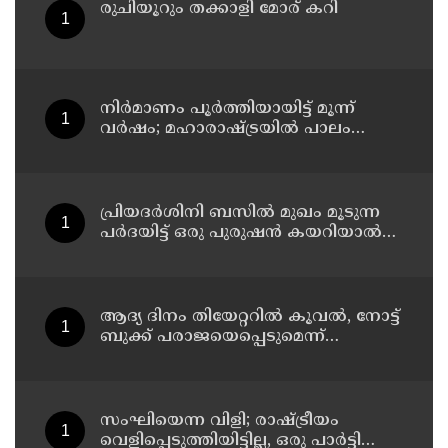
രുചിയൂറും തക്കാളി മോര് കറി
നിർമാണം പൂർത്തിയായിട്ട് മൂന്ന്
വർഷം; മഹാരാഷ്ട്രയിൽ പാലം
തകർന്നുവീണു
പ്രിയദർശിനി ബസിൽ മുഖം മൂടുന്ന
പർദയിട്ട് ഒരു പുരുഷൻ കയറിയാൽ
എങ്ങനെ തിരിച്ചറിയുമെന്ന് എംഎൻ
കാരശ്ശേരി
ആദ്യ ദിനം തിയേറ്ററില്‍ കൂവല്‍, നോട്ട്
ബുക്ക് പരാജയെപ്പെടുമെന്ന്
ഉറപ്പിച്ചിരുന്നു; സഞ്ജയ്
സംഘിയെന്ന വിളി; രാഷ്ട്രീയം
വെളിപ്പെടുത്തിയിട്ടില്ല, ഒരു പാര്‍ട്ടിയും