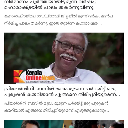
നിർമാണം പൂർത്തിയായിട്ട് മൂന്ന് വർഷം;
മഹാരാഷ്ട്രയിൽ പാലം തകർന്നുവീണു
മഹാരാഷ്ട്രയിലെ ഗഡ്ചിറോളി ജില്ലയിൽ മൂന്ന് വർഷം മുൻപ്
നിർമിച്ച പാലം തകർന്നു. ഇതേ തുടർന്ന് മഹാരാഷ്ട്ര-
ഛത്തീസ്ഗഢ് അതിർത്തിയിലെ നിരവധി ഗ്രാമങ്ങളിലേക്കുള്ള
ഗതാഗതം നിലച്ചു. ബന്ദിയ നദിക്ക് കുറുകെ നിർമിച്ച 10
പ്രിയദർശിനി ബസിൽ മുഖം മൂടുന്ന പർദയിട്ട് ഒരു
പുരുഷൻ കയറിയാൽ എങ്ങനെ തിരിച്ചറിയുമെന്ന്
എംഎൻ കാരശ്ശേരി
പ്രിയദർശിനി ബസിൽ മുഖം മൂടുന്ന പർദയിട്ട് ഒരു പുരുഷൻ
കയറിയാൽ എങ്ങനെ തിരിച്ചറിയുമെന്ന് എഴുത്തുകാരനും
സാമൂഹ്യപ്രവർത്തകനുമായ എം.എൻ. കാരശ്ശേരി. മുഖം മൂടുന്ന
പർദയായ നിഖാബ് എന്തുകൊണ്ടാണ് വലിയൊരു നിയമപ്രശ്നമാ