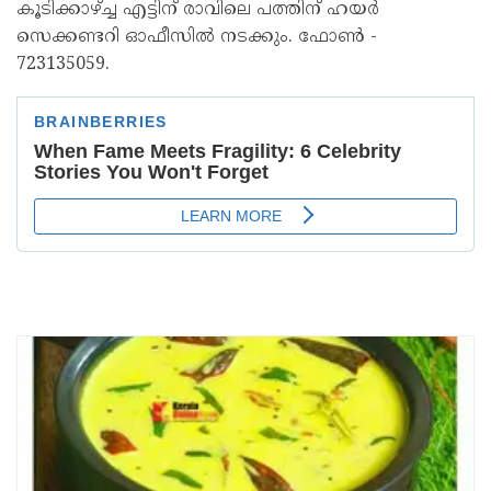
കൂടിക്കാഴ്ച്ച എട്ടിന് രാവിലെ പത്തിന് ഹയർ
സെക്കണ്ടറി ഓഫീസിൽ നടക്കും. ഫോൺ -
723135059.