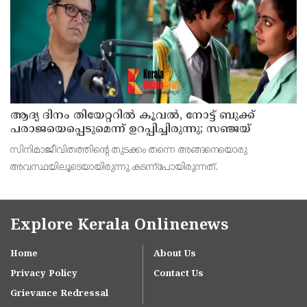
ആദ്യ ദിനം തിയേറ്ററില്‍ കൂവല്‍, നോട്ട് ബുക്ക്
പരാജയെപ്പെടുമെന്ന് ഉറപ്പിച്ചിരുന്നു; സഞ്ജയ്
സിനിമാജീവിതത്തിന്റെ തുടക്കം തന്നെ അങ്ങനെയൊരു
അവസ്ഥയിലൂടെയായിരുന്നു കടന്ന്‌പോയിരുന്നത്.
Explore Kerala Onlinenews
Home
About Us
Privacy Policy
Contact Us
Grievance Redressal