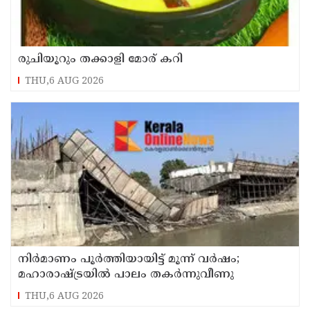
രുചിയൂറും തക്കാളി മോര് കറി
THU,6 AUG 2026
നിർമാണം പൂർത്തിയായിട്ട് മൂന്ന് വർഷം;
മഹാരാഷ്ട്രയിൽ പാലം തകർന്നുവീണു
THU,6 AUG 2026