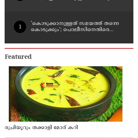
അംഗത്വത്തിന് സമീപിച്ചിട്ടില്ലെന്ന് ആര്‍
മാധവന്‍
'കൊടുക്കാനുള്ളത് സമയത്ത് തന്നെ
കൊടുക്കും'; പൊലീസിനെതിരെ
ഭീഷണി; അർജുൻ ആയങ്കിക്കെതിരെ
കേസെടുത്തു
Featured
രുചിയൂറും തക്കാളി മോര് കറി