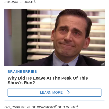
അധ്യാപകനാണ്.
കടുത്തജോലി സമ്മർദമാണ് സവാദിന്റെ