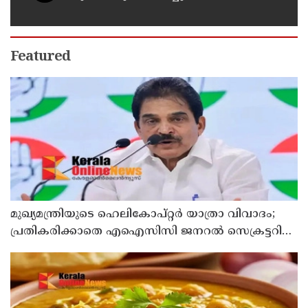
Featured
മുഖ്യമന്ത്രിയുടെ ഹെലികോപ്റ്റര്‍ യാത്രാ വിവാദം;
പ്രതികരിക്കാതെ എഐസിസി ജനറല്‍ സെക്രട്ടറി
കെ സി വേണുഗോപാല്‍