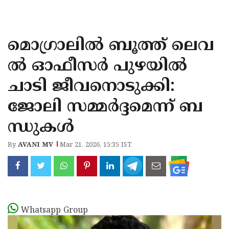
KOZHIKODE
WAYANAD
മൊഗ്രാലിൽ ബൂത്ത് ലെവ
KANNUR
ൽ ഓഫീസർ പുഴയിൽ
KASARAGOD
ചാടി ജീവനൊടുക്കി:
ജോലി സമ്മർദ്ദമെന്ന് ബ
ന്ധുകൾ
By
AVANI MV
Mar 21, 2026, 15:35 IST
Whatsapp Group