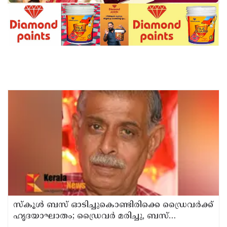
സ്കൂൾ ബസ് ഓടിച്ചുകൊണ്ടിരിക്കെ ഡ്രൈവർക്ക്
ഹൃദയാഘാതം; ഡ്രൈവർ മരിച്ചു, ബസ്