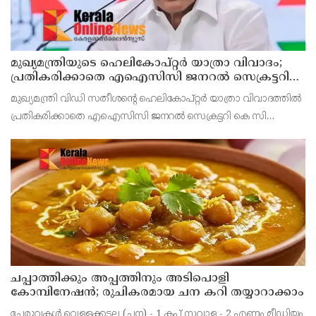
മുഖ്യമന്ത്രിയുടെ ഹെലികോപ്റ്റര്‍ യാത്രാ വിവാദം;
പ്രതികരിക്കാതെ എഐസിസി ജനറല്‍ സെക്രട്ടറി
കെ സി വേണുഗോപാല്‍
മുഖ്യമന്ത്രി വിഡി സതീശന്റെ ഹെലികോപ്റ്റര്‍ യാത്രാ വിവാദത്തില്‍
പ്രതികരിക്കാതെ എഐസിസി ജനറല്‍ സെക്രട്ടറി കെ സി
വേണുഗോപാല്‍. ബാലിശമായ ഇത്തരം ആരോപണങ്ങളോട്
പ്രതികരിക്കാനില്ലെന്നും ആരോപണങ്ങള്‍ ഉന്നയിക്കുക എ
ചപ്പാത്തിക്കും അപ്പത്തിനും അടിപൊളി
കോമ്പിനേഷൻ; രുചികരമായ ചന കറി തയ്യാറാക്കാം
ചേരുവകൾ വെള്ളക്കടല (ചന) - 1 കപ്പ് സവാള - 2 എണ്ണം മീഡിയം