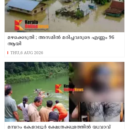
മഴക്കെടുതി ; അസമില്‍ മരിച്ചവരുടെ എണ്ണം 96
ആയി
THU,6 AUG 2026
മമ്പറം കേളാലൂർ ക്ഷേത്രക്കുളത്തിൽ യുവാവ്