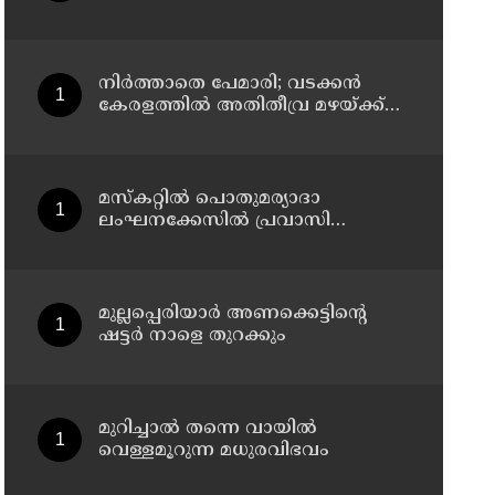
വിഭവം
നിർത്താതെ പേമാരി; വടക്കന്‍
കേരളത്തില്‍ അതിതീവ്ര മഴയ്ക്ക്
സാധ്യത; നാലു ജില്ലകളില്‍ റെഡ്
അലര്‍ട്ട്
മസ്‌കറ്റില്‍ പൊതുമര്യാദാ
ലംഘനക്കേസില്‍ പ്രവാസി
വനിതകള്‍ അറസ്റ്റില്‍
മുല്ലപ്പെരിയാർ അണക്കെട്ടിൻ്റെ
ഷട്ടർ നാളെ തുറക്കും
മുറിച്ചാൽ തന്നെ വായിൽ
വെള്ളമൂറുന്ന മധുരവിഭവം