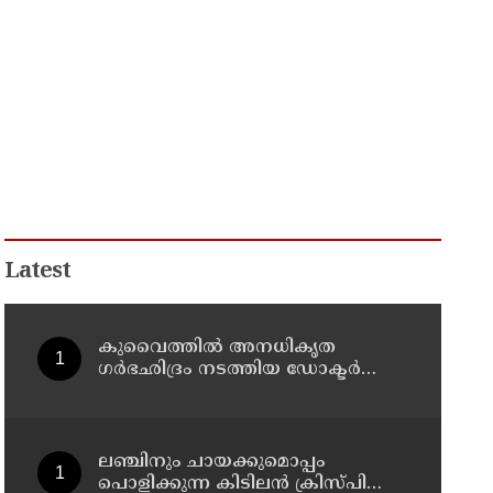
Latest
കുവൈത്തില്‍ അനധികൃത
ഗര്‍ഭഛിദ്രം നടത്തിയ ഡോക്ടര്‍
അറസ്റ്റില്‍; ഗര്‍ഭഛിദ്ര ഗുളികകളും
പിടിച്ചെടുത്തു
ലഞ്ചിനും ചായക്കുമൊപ്പം
പൊളിക്കുന്ന കിടിലൻ ക്രിസ്പി