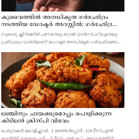
കുവൈത്തില്‍ അനധികൃത ഗര്‍ഭഛിദ്രം
നടത്തിയ ഡോക്ടര്‍ അറസ്റ്റില്‍; ഗര്‍ഭഛിദ്ര
ഗുളികകളും പിടിച്ചെടുത്തു
സ്വകാര്യ ക്ലിനിക്കില്‍ പണമായും ബാങ്ക് ട്രാന്‍സ്ഫറിലൂടെയും
പ്രതിഫലം വാങ്ങിയാണ് ഡോക്ടര്‍ അനധികൃത ഗര്‍ഭഛിദ്രങ്ങള്‍
നടത്തിയിരുന്നതെന്ന രഹസ്യവിവരത്തെ തുടര്‍ന്ന് പൊലീസ്
നിരീക്ഷണം ശക്തമാക്കി
ലഞ്ചിനും ചായക്കുമൊപ്പം പൊളിക്കുന്ന
കിടിലൻ ക്രിസ്പി വിഭവം
ചേരുവകൾ കോളിഫ്ലവർ -1 മഞ്ഞൾപ്പൊടി -1/4 ടീസ്പൂൺ
കാശ്മിരി മുളകുപൊടി – 2 ടീസ്പൂൺ ഉപ്പ് – ആവശ്യത്തിന്