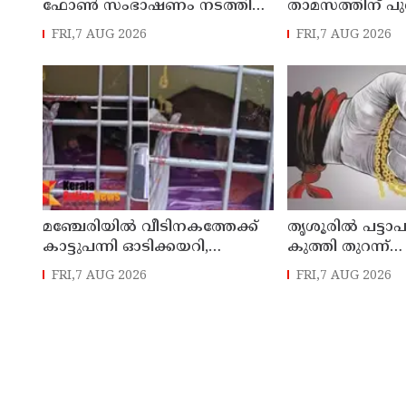
ഫോൺ സംഭാഷണം നടത്തി
താമസത്തിന് പ
ഇസ്രായേൽ പ്രധാനമന്ത്രി
മാസം അവസാന
FRI,7 AUG 2026
FRI,7 AUG 2026
ബിന‍്യമിൻ നെതന്യാഹു
പ്രാബല്യത്തില്‍
മഞ്ചേരിയിൽ വീടിനകത്തേക്ക്
തൃശൂരിൽ പട്ടാ
കാട്ടുപന്നി ഓടിക്കയറി,
കുത്തി തുറന്ന്
രണ്ടരവയസ്സുകാരി രക്ഷപ്പെട്ടത്
സ്വർണ്ണാഭരണങ
FRI,7 AUG 2026
FRI,7 AUG 2026
തലനാരിഴക്ക്
കവർന്നു