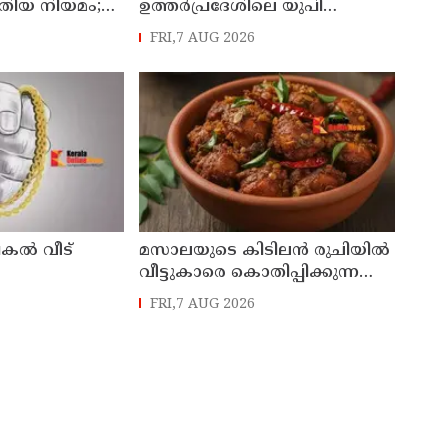
ുതിയ നിയമം;
ഉത്തര്‍പ്രദേശിലെ യുപി
ത്തോടെ
സ്‌കൂളില്‍ പ്രധാനാധ്യാപകന്
FRI,7 AUG 2026
സസ്‌പെന്‍ഷന്‍
പകൽ വീട്
മസാലയുടെ കിടിലൻ രുചിയിൽ
വീട്ടുകാരെ കൊതിപ്പിക്കുന്ന
്ങളും പണവും
സ്പെഷ്യൽ വിഭവം
FRI,7 AUG 2026