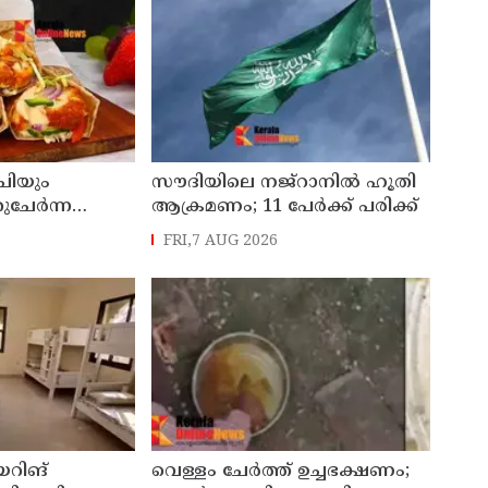
ചിയും
സൗദിയിലെ നജ്റാനില്‍ ഹൂതി
ുചേർന്ന
ആക്രമണം; 11 പേര്‍ക്ക് പരിക്ക്
 ചപ്പാത്തി
FRI,7 AUG 2026
യറിങ്
വെള്ളം ചേര്‍ത്ത് ഉച്ചഭക്ഷണം;