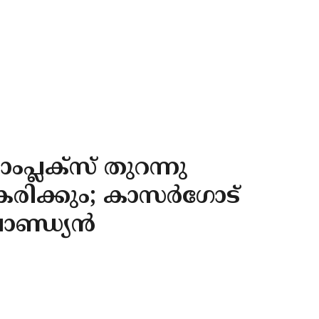
പ്ലക്‌സ് തുറന്നു
രിക്കും; കാസർ​ഗോട്
പാണ്ഡ്യൻ