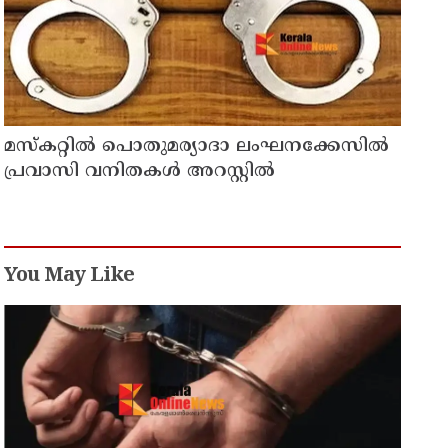
മസ്‌കറ്റില്‍ പൊതുമര്യാദാ ലംഘനക്കേസില്‍
പ്രവാസി വനിതകള്‍ അറസ്റ്റില്‍
You May Like