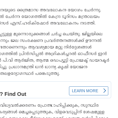
 യോജനയുടെ ത്രൈമാസ അവലോകന യോഗം ചേർന്നു.
േർന്ന യോഗത്തിൽ കേന്ദ്ര ടൂറിസം മന്ത്രാലയം
ഓഫീസർ എസ്.ഹരികിഷോർ അവലോകനം നടത്തി.
ള്ള മുന്നൊരുക്കങ്ങൾ ചർച്ച ചെയ്തു. ജില്ലയിലെ
ന്നും ജല സംരക്ഷണ പ്രവർത്തനങ്ങൾക്ക് ഊന്നൽ
ാണെന്നും ആവശ്യമായ മറ്റു നിർദ്ദേശങ്ങൾ
ോഗത്തിൽ പ്രിൻസിപ്പൽ അഗ്രികൾച്ചറൽ ഓഫീസർ ഇൻ
ർ പി.വി ആർജിത, ആത്മ ഡെപ്യൂട്ടി പ്രോജക്ട് ഡയറക്ടർ
ചു. പ്രധാനമന്ത്രി ധൻ ധാന്യ കൃഷി യോജന
 തലഉദ്യോഗസ്ഥർ പങ്കെടുത്തു.
ധ്യവൽക്കരണം പ്രോത്സാഹിപ്പിക്കുക, സുസ്ഥിര
ങ്ങൾ മെച്ചപ്പെടുത്തുക, വിളവെടുപ്പിന് ശേഷമുള്ള