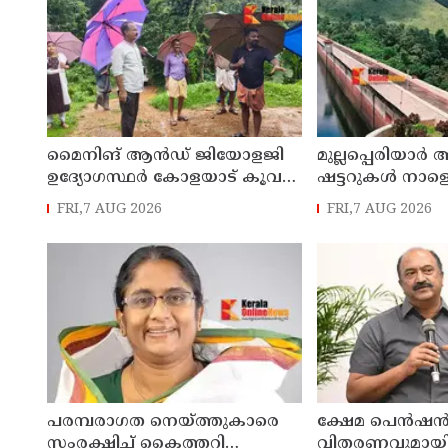
മൈനിങ് ആൻഡ്​ ജിയോളജി
മുല്ലപ്പെരിയാർ 
ഉദ്യോഗസ്ഥർ കോളയാട് കൂവ
ഷട്ടറുകൾ നാളെ
ഉന്നതി സന്ദർശിച്ചു
FRI,7 AUG 2026
FRI,7 AUG 2026
പരമ്പരാഗത നെയ്ത്തുകാരെ
ക്ഷേമ പെൻഷ
സംരക്ഷിച്ച് കൈത്തറി
വിതരണവുമായി ബ