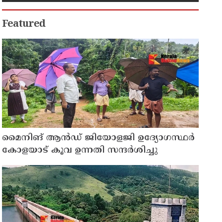
Featured
മൈനിങ് ആൻഡ്​ ജിയോളജി ഉദ്യോഗസ്ഥർ
കോളയാട് കൂവ ഉന്നതി സന്ദർശിച്ചു