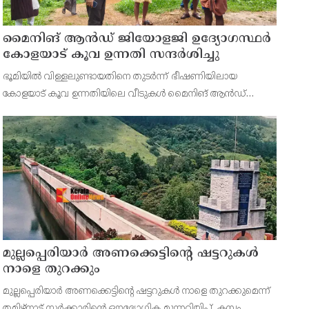
മൈനിങ് ആൻഡ്​ ജിയോളജി ഉദ്യോഗസ്ഥർ
കോളയാട് കൂവ ഉന്നതി സന്ദർശിച്ചു
ഭൂമിയിൽ വിള്ളലുണ്ടായതിനെ തുടർന്ന് ഭീഷണിയിലായ
കോളയാട് കൂവ ഉന്നതിയിലെ വീടുകൾ മൈനിങ് ആൻഡ്
ജിയോളജി ഉദ്യോഗസ്ഥർ സന്ദർശിച്ചു. ഉന്നതിയിലെ
കുടുംബാംഗങ്ങളെ മാറ്റിപ്പാർപ്പിക്കുന്നതിന് അടിയന്തര നടപടി
സ്വീകരിക്കണമ
മുല്ലപ്പെരിയാർ അണക്കെട്ടിന്റെ ഷട്ടറുകൾ
നാളെ തുറക്കും
മുല്ലപ്പെരിയാർ അണക്കെട്ടിന്റെ ഷട്ടറുകൾ നാളെ തുറക്കുമെന്ന്
തമിഴ്‌നാട് സർക്കാരിന്റെ ഔദ്യോഗിക മുന്നറിയിപ്പ്. കമ്പം