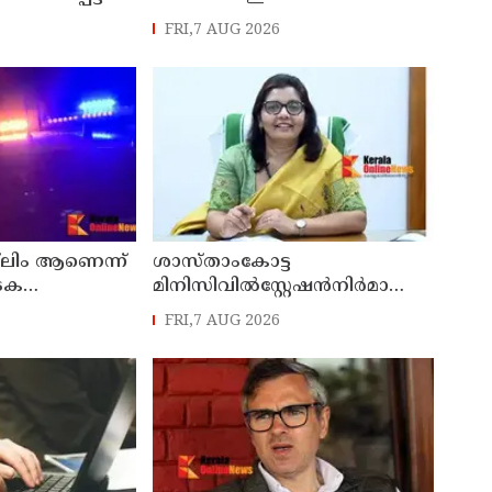
ബിടിയിലൂടെ നൽകും
FRI,7 AUG 2026
്
രെ
ാധിക്കും ;
ലഗോപാൽ
‍ലിം ആണെന്ന്
ശാസ്താംകോട്ട
ാടക
മിനിസിവില്‍സ്റ്റേഷന്‍നിര്‍മാണം
്രൂരമർദനം
വേഗത്തിലാക്കും: കൊല്ലം ജില്ലാ
FRI,7 AUG 2026
കലക്ടര്‍