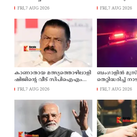
മേഖലയുടെ
പുതിയ ഉത്തരവ്
FRI,7 AUG 2026
FRI,7 AUG 2026
ആധുനികവത്കരണം
ലക്ഷക്കണക്കിന
സാധ്യമാക്കും: ഡെപ്യൂട്ടി
സാധാരണക്കാ
സ്പീക്കർ ഷാനിമോൾ ഉസ്മാൻ
പ്രതികൂലമായി ബ
കെ.എൻ. ബാ
കാണാതായ മത്സ്യത്തൊഴിലാളി
ബംഗാളിൽ മുസ്
ഷിജിന്റെ വീട് സിപിഐഎം
തെറ്റിദ്ധരിച്ച് ന
സംസ്ഥാന സെക്രട്ടറി എം.വി.
പ്രവർത്തകന് ക
FRI,7 AUG 2026
FRI,7 AUG 2026
ഗോവിന്ദൻ സന്ദർശിച്ചു