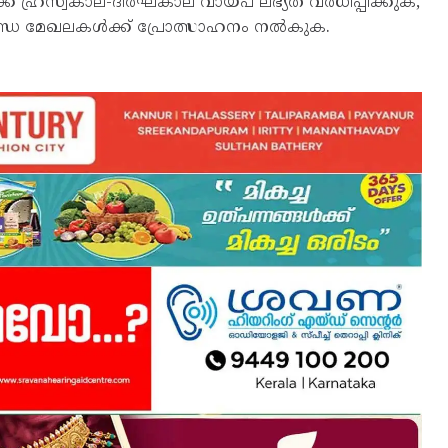
 ഹ്രസ്വകാല-ദീർഘകാല വായ്പ ലഭ്യത വർധിപ്പിക്കുക,
ബന്ധ മേഖലകൾക്ക് പ്രോത്സാഹനം നൽകുക.