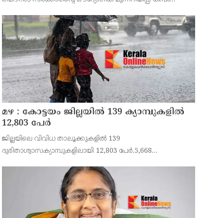
താഴ്വരയിലെ 14,707 ഏക്കർ സ്ഥലത്തെ ഒന്നാം
നെൽകൃഷിക്കായി ജലം തുറന്നുവിടുന്ന ചടങ്ങിൽ തമിഴ്ന
മഴ : കോട്ടയം ജില്ലയിൽ 139 ക്യാമ്പുകളിൽ
12,803 പേര്‍
ജില്ലയിലെ വിവിധ താലൂക്കുകളിൽ 139
ദുരിതാശ്വാസക്യാമ്പുകളിലായി 12,803 പേർ.5,668
കുടുംബങ്ങളിൽ നിന്നുള്ളവരാണ് ക്യാമ്പുകളിലുള്ളത്.ഇതില്‍
5,244 പുരുഷന്മാരും 5,813 സ്ത്രീകളും