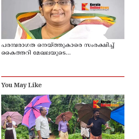
പരമ്പരാഗത നെയ്ത്തുകാരെ സംരക്ഷിച്ച്
കൈത്തറി മേഖലയുടെ
ആധുനികവത്കരണം സാധ്യമാക്കും:
ഡെപ്യൂട്ടി സ്പീക്കർ ഷാനിമോൾ ഉസ്മാൻ
You May Like