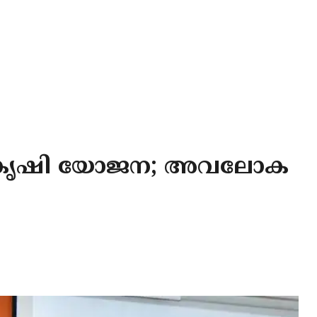
ന്യ കൃഷി യോജന; അവലോക