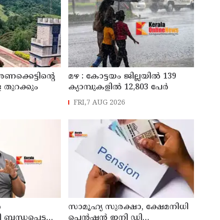
അണക്കെട്ടിന്റെ
മഴ : കോട്ടയം ജില്ലയിൽ 139
 തുറക്കും
ക്യാമ്പുകളിൽ 12,803 പേര്‍
FRI,7 AUG 2026
ൻ
സാമൂഹ്യ സുരക്ഷാ, ക്ഷേമനിധി
ന്ധപ്പെട്ട
പെൻഷൻ ഇനി ഡി