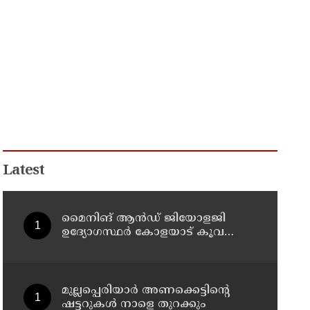
Latest
മൈനിങ് ആൻഡ്​ ജിയോളജി
ഉദ്യോഗസ്ഥർ കോളയാട് കൂവ
ഉന്നതി സന്ദർശിച്ചു
മുല്ലപ്പെരിയാർ അണക്കെട്ടിന്റെ
ഷട്ടറുകൾ നാളെ തുറക്കും