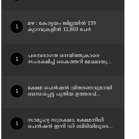
മഴ : കോട്ടയം ജില്ലയിൽ 139
ക്യാമ്പുകളിൽ 12,803 പേര്‍
പരമ്പരാഗത നെയ്ത്തുകാരെ
സംരക്ഷിച്ച് കൈത്തറി മേഖലയുടെ
ആധുനികവത്കരണം
സാധ്യമാക്കും: ഡെപ്യൂട്ടി സ്പീക്കർ
ഷാനിമോൾ ഉസ്മാൻ
ക്ഷേമ പെൻഷൻ വിതരണവുമായി
ബന്ധപ്പെട്ട പുതിയ ഉത്തരവ്
ലക്ഷക്കണക്കിന്
സാധാരണക്കാരെ പ്രതികൂലമായി
ബാധിക്കും ; കെ.എൻ.
ബാലഗോപാൽ
സാമൂഹ്യ സുരക്ഷാ, ക്ഷേമനിധി
പെൻഷൻ ഇനി ഡി ബിടിയിലൂടെ
നൽകും