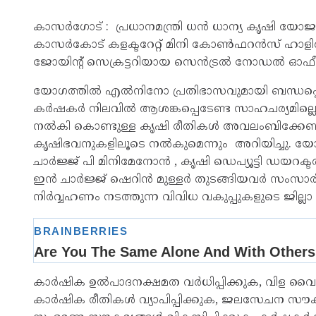
കാസർ​ഗോട് : പ്രധാനമന്ത്രി ധൻ ധാന്യ കൃഷി
കാസർകോട് കളക്ടറേറ്റ് മിനി കോൺഫറൻസ് ഹാളിൽ ച
ജോയിന്റ് സെക്രട്ടറിയായ സെൻട്രൽ നോഡൽ 
യോഗത്തിൽ എൽനിനോ പ്രതിഭാസവുമായി ബന്ധപ്പെട്ടു
കർഷകർ നിലവിൽ ആശങ്കപ്പെടേണ്ട സാഹചര്യമില്ലെ
നൽകി കൊണ്ടുള്ള കൃഷി രീതികൾ അവലംബിക്കേണ്ടത
കൃഷിഭവനുകളിലൂടെ നൽകുമെന്നും അറിയിച്ചു. യ
ചാർജ്ജ് പി മിനിമേനോൻ , കൃഷി ഡെപ്യൂട്ടി ഡയറക്ട
ഇൻ ചാർജ്ജ് ഷെറിൻ മുള്ളർ തുടങ്ങിയവർ സംസാരിച്
നിർവ്വഹണം നടത്തുന്ന വിവിധ വകുപ്പുകളുടെ ജില്ലാ
കാർഷിക ഉൽപാദനക്ഷമത വർധിപ്പിക്കുക, വിള വൈവി
കാർഷിക രീതികൾ വ്യാപിപ്പിക്കുക, ജലസേചന സൗകര്യ