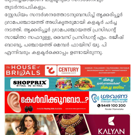
തുടർച്ചയായാണ് കളക്ടറുടെ സന്ദർശനവും
തുടർനടപടികളും.
സ്റ്റേഡിയം സന്ദർശനത്തോടനുബന്ധിച്ച് തൃക്കരിപ്പൂർ
ഗ്രാമപഞ്ചായത്ത് അധികൃതരുമായി കളക്ടർ ചർച്ച
നടത്തി. തൃക്കരിപ്പൂർ ഗ്രാമപഞ്ചായത്ത് പ്രസിഡന്റ്
സാജിതാ സഫറുള്ള, വൈസ് പ്രസിഡന്റ് എം. രജീഷ്
ബാബു, പഞ്ചായത്ത് മെമ്പർ ഫായിസ് യു. പി
എന്നിവരും കളക്ടർക്കൊപ്പം ഉണ്ടായിരുന്നു.