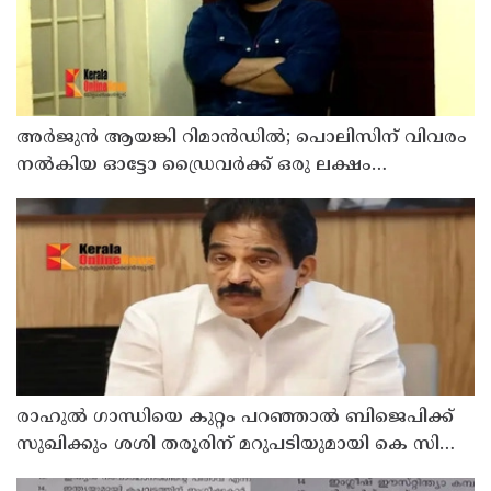
അര്‍ജുന്‍ ആയങ്കി റിമാന്‍ഡില്‍; പൊലിസിന് വിവരം
നൽകിയ ഓട്ടോ ഡ്രൈവർക്ക് ഒരു ലക്ഷം
പാരിതോഷികം നൽകുമെന്ന് മന്ത്രി
രാഹുല്‍ ഗാന്ധിയെ കുറ്റം പറഞ്ഞാല്‍ ബിജെപിക്ക്
സുഖിക്കും ശശി തരൂരിന് മറുപടിയുമായി കെ സി
വേണുഗോപാല്‍