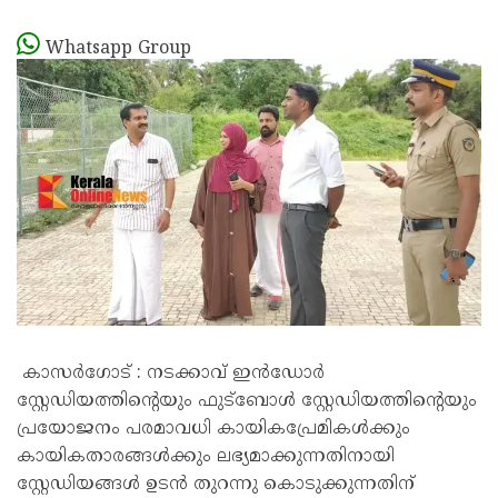
Whatsapp Group
കാസർ​ഗോട് : നടക്കാവ് ഇൻഡോർ
സ്റ്റേഡിയത്തിന്റെയും ഫുട്ബോൾ സ്റ്റേഡിയത്തിന്റെയും
പ്രയോജനം പരമാവധി കായികപ്രേമികൾക്കും
കായികതാരങ്ങൾക്കും ലഭ്യമാക്കുന്നതിനായി
സ്റ്റേഡിയങ്ങൾ ഉടൻ തുറന്നു കൊടുക്കുന്നതിന്