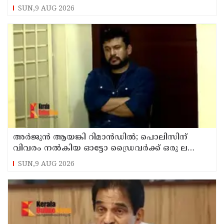
കേസില്‍ സംഘപരിവാർ സഹയാത്രികൻ ടി ജി
SUN,9 AUG 2026
മോഹന്‍ദാസ് കസ്റ്റഡിയിൽ
അര്‍ജുന്‍ ആയങ്കി റിമാന്‍ഡില്‍; പൊലിസിന്
വിവരം നൽകിയ ഓട്ടോ ഡ്രൈവർക്ക് ഒരു ലക്ഷം
പാരിതോഷികം നൽകുമെന്ന് മന്ത്രി
SUN,9 AUG 2026