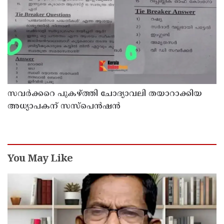
സവര്‍ക്കറെ പുകഴ്ത്തി ചോദ്യാവലി തയാറാക്കിയ
അധ്യാപകന് സസ്‌പെന്‍ഷന്‍
You May Like