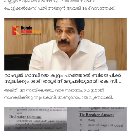
കണ്ണൂർ താളിക്കാവിൽ നിന്നുംപിടിയിലായ സ്വർണം
പൊട്ടിക്കൽകേസ് പ്രതി അര്‍ജുന്‍ ആയങ്കി 14 ദിവസത്തേക്ക്
റിമാന്‍ഡില്‍. കൂത്തുപറമ്പ് ജുഡീഷ്യൽ ഫസ്ക്ളാസ്
മജിസ്‌ട്രേറ്റാണ് റിമാൻഡ് ചെയ്തത് പ്രതിയെ തലശേരി സബ്
ജയില
രാഹുല്‍ ഗാന്ധിയെ കുറ്റം പറഞ്ഞാല്‍ ബിജെപിക്ക്
സുഖിക്കും ശശി തരൂരിന് മറുപടിയുമായി കെ സി
വേണുഗോപാല്‍
അമിത് ഷാ സഭയിലെത്തും വരെ സഭാനടപടികളുമായി
സഹകരിക്കില്ലെന്നും കെ.സി. വേണുഗോപാല്‍ വ്യക്തമാക്കി.