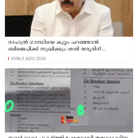
രാഹുല്‍ ഗാന്ധിയെ കുറ്റം പറഞ്ഞാല്‍
ബിജെപിക്ക് സുഖിക്കും ശശി തരൂരിന്
മറുപടിയുമായി കെ സി വേണുഗോപാല്‍
SUN,9 AUG 2026