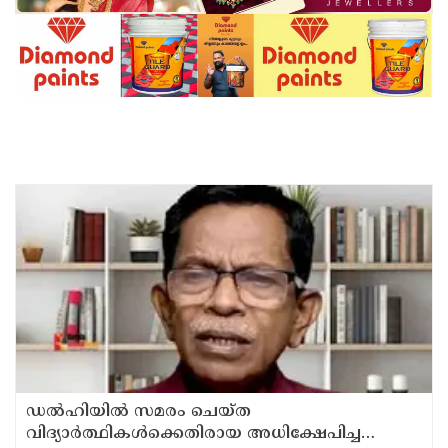
ഡൽഹിയിൽ സമരം ചെയ്ത
വിദ്യാർത്ഥികൾക്കെതിരായ അധിക്ഷേപിച്ച