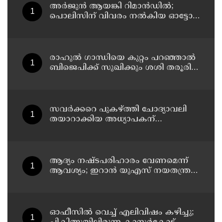
അര്‍ജുന്‍ ആയങ്കി റിമാന്‍ഡില്‍;
പൊലിസിന് വിവരം നൽകിയ ഓട്ടോ
ഡ്രൈവർക്ക് ഒരു ലക്ഷം
പാരിതോഷികം നൽകുമെന്ന് മന്ത്രി
രാഹുല്‍ ഗാന്ധിയെ കുറ്റം പറഞ്ഞാല്‍
ബിജെപിക്ക് സുഖിക്കും ശശി തരൂരിന്
മറുപടിയുമായി കെ സി
വേണുഗോപാല്‍
സവര്‍ക്കറെ പുകഴ്ത്തി ചോദ്യാവലി
തയാറാക്കിയ അധ്യാപകന്
സസ്‌പെന്‍ഷന്‍
ആദ്യം നഷ്ടപരിഹാരം വേണമെന്ന്
ആവശ്യം; ഇറാന്‍ യുഎസ് നയതന്ത്ര
നീക്കങ്ങളില്‍ അനിശ്ചിതത്വം
ഓഫീസില്‍ വെച്ച് എലിവിഷം കഴിച്ചു;