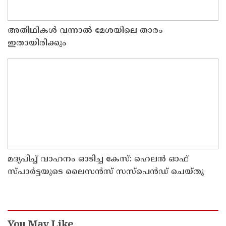
അതിഥികൾ വന്നാൽ മേശയിലെ താരം
ഇതായിരിക്കും
മദ്യപിച്ച് വാഹനം ഓടിച്ച കേസ്: ഹെലൻ ഓഫ്
സ്പാർട്ടയുടെ ലൈസൻസ് സസ്പെൻഡ് ചെയ്തു
You May Like