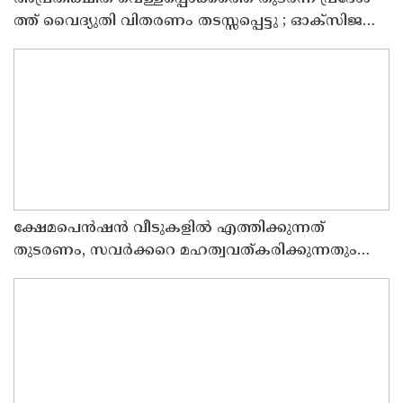
ത്ത് വൈ​ദ്യു​തി വി​ത​ര​ണം ത​ട​സ്സ​പ്പെ​ട്ടു ; ഓക്സിജൻ
കോൺസെൻട്രേറ്റർ നിലച്ച് രോഗി മരിച്ചു
ക്ഷേമപെൻഷൻ വീടുകളിൽ എത്തിക്കുന്നത്
തുടരണം, സവർക്കറെ മഹത്വവത്കരിക്കുന്നതും
വന്ദേമാതരം മുഴുവൻ ചൊല്ലുന്നതും ആർഎസ്എസ്
അജൻഡയെന്ന് പ്രതിപക്ഷ നേതാവ് പിണറായി
വിജയൻ