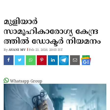
KOZHIKODE
WAYANAD
മുളിയാര്‍
KANNUR
സാമൂഹികാരോഗ്യ കേന്ദ്ര
KASARAGOD
ത്തിൽ ഡോക്ടര്‍ നിയമനം
By
AVANI MV
Feb 25, 2026, 20:03 IST
Whatsapp Group