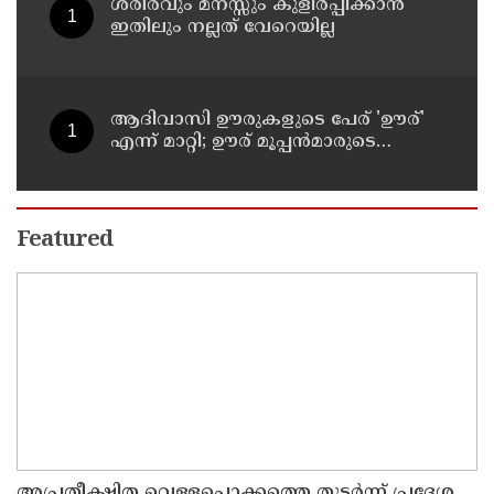
ശരീരവും മനസ്സും കുളിർപ്പിക്കാൻ
ഇതിലും നല്ലത് വേറെയില്ല
ആദിവാസി ഊരുകളുടെ പേര് 'ഊര്'
എന്ന് മാറ്റി; ഊര് മൂപ്പന്‍മാരുടെ
അഭ്യര്‍ഥന മാനിച്ചാണെന്ന്
പട്ടികജാതി-പട്ടികവര്‍ഗ വികസന
മന്ത്രി കെ എ തുളസി
Featured
അ​പ്ര​തീ​ക്ഷി​ത വെ​ള്ള​പ്പൊ​ക്ക​ത്തെ തു​ട​ർ​ന്ന് പ്ര​ദേ​ശ​