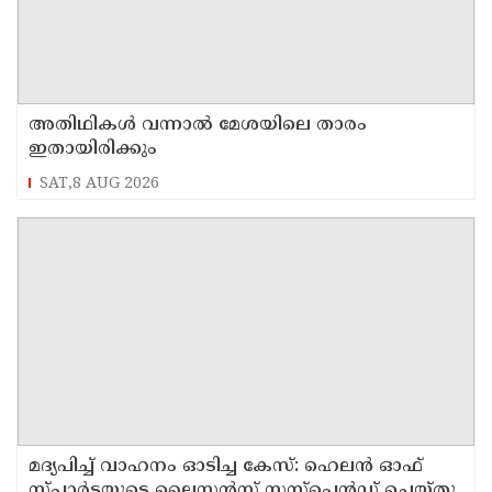
അതിഥികൾ വന്നാൽ മേശയിലെ താരം
ഇതായിരിക്കും
SAT,8 AUG 2026
മദ്യപിച്ച് വാഹനം ഓടിച്ച കേസ്: ഹെലൻ ഓഫ്
സ്പാർട്ടയുടെ ലൈസൻസ് സസ്പെൻഡ് ചെയ്തു