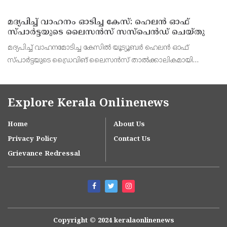
വിധം കാൽ കപ്പ് പാലിലേയ്ക്ക് കോൺഫ്ലോർ ചേർത്തിളക്കി
യോജിപ്പിക്കാം. ഒരു പാനിൽ വെള്ളമെടുത്ത് പഞ
മദ്യപിച്ച് വാഹനം ഓടിച്ച കേസ്: ഹെലൻ ഓഫ്
സ്പാർട്ടയുടെ ലൈസൻസ് സസ്പെൻഡ് ചെയ്തു
മദ്യപിച്ച് വാഹനമോടിച്ച കേസിൽ യൂട്യൂബർ ഹെലൻ ഓഫ്
സ്പാർട്ടയുടെ ഡ്രൈവിങ് ലൈസൻസ് താൽക്കാലികമായി
റദ്ദാക്കി. മൂന്ന് മാസത്തേക്കാണ് ലൈസൻസ് സസ്പെൻഡ്
ചെയ്തത്. കഴിഞ്ഞ മാസമാണ് മദ്യപിച്ച് വാഹനമോടിച്ചതിനു
ധന്യയ്ക്ക
Explore Kerala Onlinenews
Home
About Us
Privacy Policy
Contact Us
Grievance Redressal
Copyright © 2024 keralaonlinenews