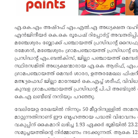
എ.കെ.എം അഷ്‌റഫ് എം.എൽ.എ അധ്യക്ഷത വഹിച്ചു.
എൻജിനീയർ കെ.കെ രൂപേഷ് റിപ്പോർട്ട് അവതരിപ്പിച
മഞ്ചേശ്വരം ബ്ലോക്ക് പഞ്ചായത്ത് പ്രസിഡന്റ് സ
രമേശൻ, മഞ്ചേശ്വരം ഗ്രാമപഞ്ചായത്ത് പ്രസിഡന്റ്
പ്രസിഡന്റ് എം.ബൽകിസ്, ജില്ലാ പഞ്ചായത്ത് മെമ്പ
സ്ഥിരസമിതി അധ്യക്ഷന്മാരായ എ.കെ ആരിഫ്, എം.
ഗ്രാമപഞ്ചായത്ത് മെമ്പർ ശാരദ, ഉത്തരമേഖല ഫ
മത്സ്യഫെഡ് ജില്ലാ മാനേജർ കെ.എച്ച് ശരീഫ്, വിവിധ 
കുമ്പള ഗ്രാമപഞ്ചായത്ത് പ്രസിഡന്റ് പി.പി അബ്ദുൽ
കെ.എ ലബീബ് നന്ദിയും പറഞ്ഞു.
വേലിയേറ്റ രേഖയിൽ നിന്നും 50 മീറ്ററിനുള്ളിൽ താ
മാറ്റുന്നതിനാണ് ഈ ബൃഹത്തായ പദ്ധതി വിഭാവനം ചെയ
വകുപ്പിന് കൈമാറി ലഭിച്ച 1.93 ഏക്കർ ഭൂമിയിൽ 
സമുച്ചയത്തിന്റെ നിർമ്മാണം നടക്കുന്നത്. ആകെ 120