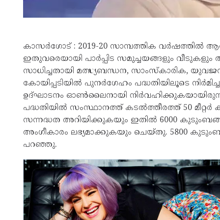
കാസർ​ഗോട് : 2019-20 സാമ്പത്തിക വർഷത്തിൽ ആര
ഇതുവരെയായി പാർപ്പിട സമുച്ചയങ്ങളും വീടുകളും
സാധിച്ചതായി മത്സ്യബന്ധന, സാംസ്‌കാരിക, യുവജനക
കോയിപ്പടിയിൽ പുനർഗേഹം പദ്ധതിയിലൂടെ നിർമിച്ച സു
ഉദ്ഘാടനം ഓൺലൈനായി നിർവഹിക്കുകയായിരുന്നു 
പദ്ധതിയിൽ സംസ്ഥാനത്ത് കടൽത്തീരത്ത് 50 മീറ്റർ 
സന്നദ്ധത അറിയിക്കുകയും ഇതിൽ 6000 കുടുംബങ്ങൾക്
അംഗീകാരം ലഭ്യമാക്കുകയും ചെയ്തു. 5800 കുടുംബങ്
പറഞ്ഞു.