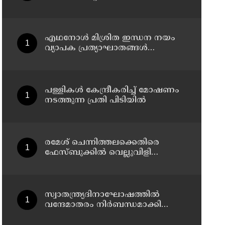
വ്യോമസേനാ വിങ് കമാന്‍ഡര്‍
അറസ്റ്റില്‍
എഥനോള്‍ മിശ്രിത ഇന്ധന നയം
വ്യാപക പ്രത്യാഘാതങ്ങള്‍
സൃഷ്ടിക്കും: പിന്‍വലിച്ചില്ലെങ്കില്‍
ജനകീയ പ്രതിഷേധമെന്ന്
സിപിഐഎം
പള്ളികള്‍ കേന്ദ്രീകരിച്ച് മോഷണം
നടത്തുന്ന പ്രതി പിടിയില്‍
രമേശ് ചെന്നിത്തലക്കെതിരെ
ഫേസ്ബുക്കില്‍ വെല്ലുവിളി
പോസ്റ്റിട്ട കേസ് ; അര്‍ജുന്‍
ആയങ്കിക്ക് എതിരെ കേസെടുത്ത്
കണ്ണൂര്‍ സൈബര്‍ പൊലീസ്
സ്വാതന്ത്ര്യദിനാഘോഷത്തില്‍
വന്ദേമാതരം നിര്‍ബന്ധമാക്കി
സര്‍ക്കാര്‍