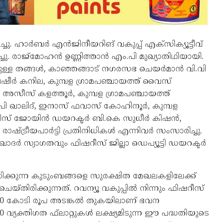
 ഹാർബർ എൻജിനീയറിങ് വകുപ്പ് എക്‌സിക്യൂട്ടീവ്
്ചു. രാജ്‌മോഹൻ ഉണ്ണിത്താൻ എം.പി മുഖ്യാതിഥിയായി.
ൈഫുള്ള തങ്ങൾ, കാഞ്ഞങ്ങാട് നഗരസഭ ചെയർമാൻ വി.വി
 ബഷീർ കനില, കുമ്പള ഗ്രാമപഞ്ചായത്ത് വൈസ്
ർ അസീസ് കളത്തൂർ, കുമ്പള ഗ്രാമപഞ്ചായത്ത്
പി ഖാലിദ്, ഇനാസ് ഫവാസ് കോഹിനൂർ, കുമ്പള
ിഷറീസ് ജോയിൻ ഡയറക്ടർ ബി.കെ സുധീർ കിഷൻ,
രാഷ്ട്രീയപാർട്ടി പ്രതിനിധികൾ എന്നിവർ സംസാരിച്ചു.
 ഖാദർ സ്വാഗതവും ഫിഷറീസ് ജില്ലാ ഡെപ്യൂട്ടി ഡയറക്ടർ
മസിക്കുന്ന കുടുംബങ്ങളെ സുരക്ഷിത മേഖലകളിലേക്ക്
്തിരിക്കുന്നത്. റവന്യൂ വകുപ്പിൽ നിന്നും ഫിഷറീസ്
23.20 കോടി രൂപ അടങ്കൽ തുകയിലാണ് ഭവന
 വ്യക്തിഗത ഫ്‌ലാറ്റുകൾ ലക്ഷ്യമിടുന്ന ഈ പദ്ധതിയുടെ