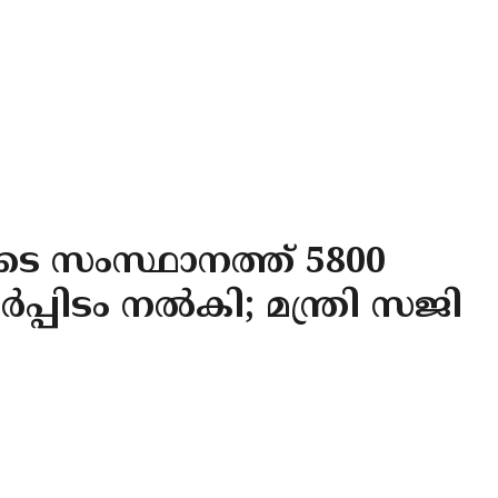
െ സംസ്ഥാനത്ത് 5800
്പിടം നൽകി; മന്ത്രി സജി