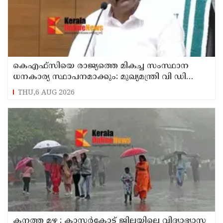
കെഎഫ്‌സിയെ രാജ്യത്തെ മികച്ച സംസ്ഥാന
ധനകാര്യ സ്ഥാപനമാക്കും: മുഖ്യമന്ത്രി വി ഡി
സതീശൻ
THU,6 AUG 2026
കനത്ത മഴ : കാസർകോട് ജില്ലയിലെ വിദ്യാഭ്യാസ