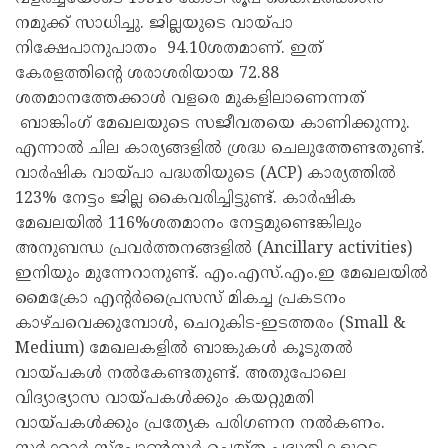
നമുക്ക് സാധിച്ചു. ജില്ലയുടെ വായ്പാ
നിക്ഷേപാനുപാതം 94.10ശതമാണ്. ഇത്
കേരളത്തിന്റെ ശരാശരിയായ 72.88
ശതമാനത്തേക്കാൾ വളരെ മുകളിലാണെന്നത്
ബാങ്കിംഗ് മേഖലയുടെ സജീവതയെ കാണിക്കുന്നു.
എന്നാൽ ചില കാര്യങ്ങളിൽ ശ്രദ്ധ ചെലുത്തേണ്ടതുണ്ട്.
വാർഷിക വായ്പാ പദ്ധതിയുടെ (ACP) കാര്യത്തിൽ
123% നേട്ടം ജില്ല കൈവരിച്ചിട്ടുണ്ട്. കാർഷിക
മേഖലയിൽ 116%ശതമാനം നേട്ടമുണ്ടെങ്കിലും
അനുബന്ധ പ്രവർത്തനങ്ങളിൽ (Ancillary activities)
ഇനിയും മുന്നേറാനുണ്ട്. എം.എസ്.എം.ഇ മേഖലയിൽ
മൈക്രോ എന്റർപ്രൈസസ് മികച്ച പ്രകടനം
കാഴ്ചവെക്കുമ്പോൾ, ചെറുകിട-ഇടത്തരം (Small &
Medium) മേഖലകളിൽ ബാങ്കുകൾ കൂടുതൽ
വായ്പകൾ നൽകേണ്ടതുണ്ട്. അതുപോലെ
വിദ്യാഭ്യാസ വായ്പകൾക്കും കയറ്റുമതി
വായ്പകൾക്കും പ്രത്യേക പരിഗണന നൽകണം.