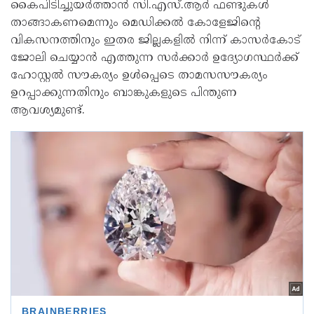
കൈപിടിച്ചുയർത്താൻ സി.എസ്.ആർ ഫണ്ടുകൾ
താങ്ങാകണമെന്നും മെഡിക്കൽ കോളേജിന്റെ
വികസനത്തിനും ഇതര ജില്ലകളിൽ നിന്ന് കാസർകോട്
ജോലി ചെയ്യാൻ എത്തുന്ന സർക്കാർ ഉദ്യോഗസ്ഥർക്ക്
ഹോസ്റ്റൽ സൗകര്യം ഉൾപ്പെടെ താമസസൗകര്യം
ഉറപ്പാക്കുന്നതിനും ബാങ്കുകളുടെ പിന്തുണ
ആവശ്യമുണ്ട്.