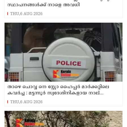
സ്ഥാപനങ്ങൾക്ക് നാളെ അവധി
THU,6 AUG 2026
താഴെ ചൊവ്വ നെ സ്റ്റോ ഹൈപ്പർ മാർക്കറ്റിലെ
കവർച്ച : മട്ടന്നൂർ സ്വദേശിനികളായ നാല്
പ്രതികൾ പിടിയിൽ
THU,6 AUG 2026