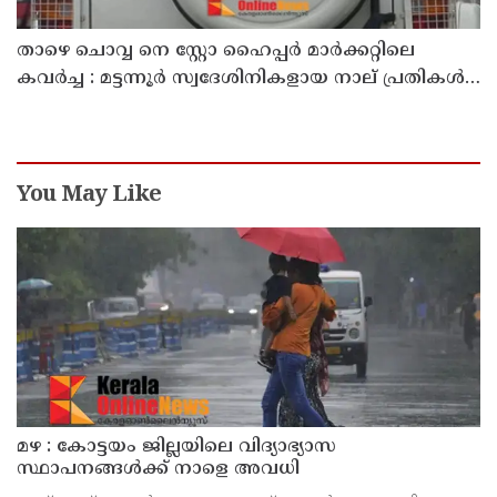
താഴെ ചൊവ്വ നെ സ്റ്റോ ഹൈപ്പർ മാർക്കറ്റിലെ
കവർച്ച : മട്ടന്നൂർ സ്വദേശിനികളായ നാല് പ്രതികൾ
പിടിയിൽ
You May Like
മഴ : കോട്ടയം ജില്ലയിലെ വിദ്യാഭ്യാസ
സ്ഥാപനങ്ങൾക്ക് നാളെ അവധി