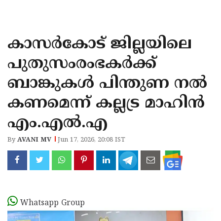
KOZHIKODE
WAYANAD
കാസർകോട് ജില്ലയിലെ
KANNUR
പുതുസംരംഭകർക്ക്
KASARAGOD
ബാങ്കുകൾ പിന്തുണ നൽ
കണമെന്ന് കല്ലട്ര മാഹിൻ
എം.എൽ.എ
By
AVANI MV
Jun 17, 2026, 20:08 IST
Whatsapp Group