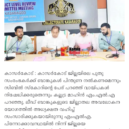
കാസർകോട് : കാസർകോട് ജില്ലയിലെ പുതു
സംരംഭകർക്ക് ബാങ്കുകൾ പിന്തുണ നൽകണമെന്നും
സിബിൽ സ്‌കോറിന്റെ പേര് പറഞ്ഞ് വായ്പകൾ
നിഷേധിക്കരുതെന്നും കല്ലട്ര മാഹിൻ എം.എൽ.എ
പറഞ്ഞു. ലീഡ് ബാങ്കുകളുടെ ജില്ലാതല അവലോകന
യോഗത്തിൽ അധ്യക്ഷത വഹിച്ച്
സംസാരിക്കുകയായിരുന്നു എംഎൽഎ.
പിന്നോക്കാവസ്ഥയിൽ നിന്ന് ജില്ലയെ