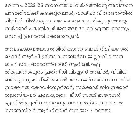
വേണം. 2025-26 സാമ്പത്തിക വർഷത്തിന്റെ അവസാന
പാദത്തിലേക്ക് കടക്കുമ്പോൾ, വായ്പാ വിതരണത്തിൽ
പിന്നിൽ നിൽക്കുന്ന മേഖലകളെ ശക്തിപ്പെടുത്താനും
സർക്കാർ പദ്ധതികൾ ജനങ്ങളിലേക്ക് എത്തിക്കാനും
ഒരുമിച്ച് പ്രവർത്തിക്കേണ്ടതുണ്ട്.
അവലോകനയോഗത്തിൽ കാനറ ബാങ്ക് റീജിയണൽ
ഹെഡ് ആർ.പി ശ്രീനാഥ്, നബാർഡ് ജില്ലാ വികസന
ഓഫീസർ ഷാരോൺവാസ്, ആർ.ബി.ഐ
തിരുവനന്തപുരം പ്രതിനിധി വി.എസ് അഖിൽ, വിവിധ
ബാങ്കുകളുടെ റീജിയണൽ മാനേജർമാർ സാമ്പത്തിക
സാക്ഷരത കോഡിനേറ്റർമാർ, സർക്കാർ ജീവനക്കാർ
തുടങ്ങിയവർ പങ്കെടുത്തു. ലീഡ് ബാങ്ക് മാനേജർ
എസ്.തിപ്പേഷ് സ്വാഗതവും സാമ്പത്തിക സാക്ഷരത
കൗൺസിലർ ആർ.ഗിരിധർ നന്ദിയും പറഞ്ഞു.