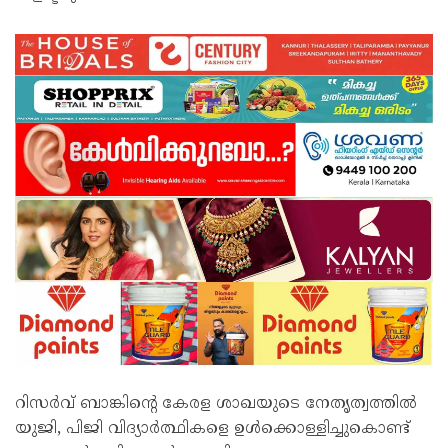
റിസർവ് ബാങ്കിന്റെ കേരള ശാഖയുടെ നേതൃത്വത്തിൽ
യുജി, പിജി വിദ്യാർത്ഥികളെ ഉൾക്കൊള്ളിച്ചുകൊണ്ട്