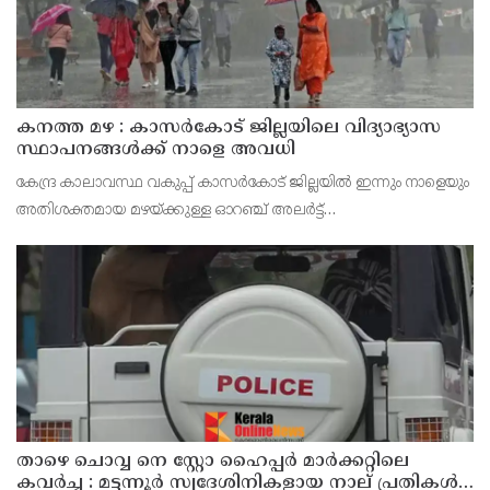
കനത്ത മഴ : കാസർകോട് ജില്ലയിലെ വിദ്യാഭ്യാസ
സ്ഥാപനങ്ങൾക്ക് നാളെ അവധി
കേന്ദ്ര കാലാവസ്ഥ വകുപ്പ് കാസർകോട് ജില്ലയിൽ ഇന്നും നാളെയും
അതിശക്തമായ മഴയ്ക്കുള്ള ഓറഞ്ച് അലർട്ട്
പ്രഖ്യാപിച്ചിട്ടുള്ളതിനാൽ മുൻകരുതൽ നടപടിയായി ജില്ലയിലെ
പ്രൊഫഷണൽ കോളേജുകൾ ഉൾപ്പെടെയുള്ള എല്ലാ വിദ്യാഭ്യാ
താഴെ ചൊവ്വ നെ സ്റ്റോ ഹൈപ്പർ മാർക്കറ്റിലെ
കവർച്ച : മട്ടന്നൂർ സ്വദേശിനികളായ നാല് പ്രതികൾ