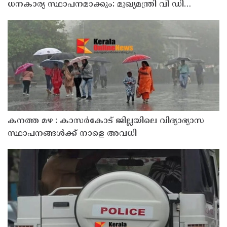
ധനകാര്യ സ്ഥാപനമാക്കും: മുഖ്യമന്ത്രി വി ഡി
സതീശൻ
കനത്ത മഴ : കാസർകോട് ജില്ലയിലെ വിദ്യാഭ്യാസ
സ്ഥാപനങ്ങൾക്ക് നാളെ അവധി