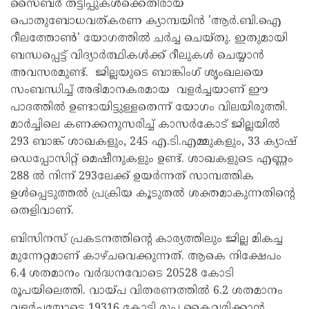
സൈബർ തട്ടിപ്പുകൾക്കെതിരായ
പൊതുബോധവത്കരണ ക്യാമ്പയിൻ 'ആർ.ബി.ഐ
റീലത്തോൺ' യോഗത്തിൽ ചർച്ച ചെയ്തു. ഇതുമായി
ബന്ധപ്പെട്ട് വിദ്യാർത്ഥികൾക്ക് റീലുകൾ ചെയ്യാൻ
അവസരമുണ്ട്. ജില്ലയുടെ ബാങ്കിംഗ് ശൃംഖലയെ
സംബന്ധിച്ച് അഭിമാനകരമായ വളർച്ചയാണ് ഈ
പാദത്തിൽ ഉണ്ടായിട്ടുള്ളതെന്ന് യോഗം വിലയിരുത്തി.
മാർച്ചിലെ കണക്കനുസരിച്ച് കാസർകോട് ജില്ലയിൽ
293 ബാങ്ക് ശാഖകളും, 245 എ.ടി.എമ്മുകളും, 33 ക്യാഷ്
ഡെപ്പോസിറ്റ് മെഷീനുകളും ഉണ്ട്. ശാഖകളുടെ എണ്ണം
288 ൽ നിന്ന് 293ലേക്ക് ഉയർന്നത് സാമ്പത്തിക
ഉൾപ്പെടുത്തൽ പ്രക്രിയ കൂടുതൽ ശക്തമാകുന്നതിന്റെ
തെളിവാണ്.
ബിസിനസ് പ്രകടനത്തിന്റെ കാര്യത്തിലും ജില്ല മികച്ച
മുന്നേറ്റമാണ് കാഴ്ചവെക്കുന്നത്. ആകെ നിക്ഷേപം
6.4 ശതമാനം വർദ്ധനവോടെ 20528 കോടി
രൂപയിലെത്തി. വായ്പ വിതരണത്തിൽ 6.2 ശതമാനം
വളർച്ചയോടെ 19316 കോടി രൂപ കൈവരിക്കാൻ