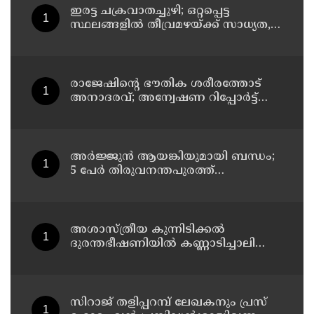
ഇരട്ട ചക്രവാതച്ചുഴി; ഒറ്റപ്പെട്ട
സ്ഥലങ്ങളില്‍ തീവ്രമഴയ്ക്ക് സാധ്യത,
ഓറഞ്ച് അലേർട്ട്
രാജേഷിന്റെ ഭൗതിക ശരീരത്തോട്
അനാദരവ്; അന്വേഷണ റിപ്പോര്‍ട്ട്
ഇന്ന് ജില്ലാ കളക്ടര്‍ക്ക് കൈമാറും
അർജ്ജുൻ ആയങ്കിയുമായി ബന്ധം;
5 പേർ തിരുവനന്തപുരത്ത്
കസ്റ്റഡിയിൽ
അശാസ്ത്രീയ കുന്നിടിക്കൽ
ദുരന്തഭീഷണിയിൽ കണ്ണാടിച്ചാലിലെ
കുടുംബങ്ങൾ
സിറാജ് തളിപ്പറമ്പ് ലേഖകനും പ്രസ്