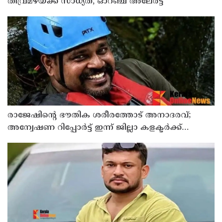
തീവ്രമഴയ്ക്ക് സാധ്യത, ഓറഞ്ച് അലേർട്ട്
രാജേഷിന്റെ ഭൗതിക ശരീരത്തോട് അനാദരവ്;
അന്വേഷണ റിപ്പോര്‍ട്ട് ഇന്ന് ജില്ലാ കളക്ടര്‍ക്ക്
കൈമാറും