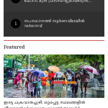
ഫോറം മുൻ പ്രസിഡൻ്റുമായിരുന്ന
അലി മൊഗ്രാലിൻ്റെ വിയോഗത്തിൽ
സർവ്വകക്ഷി അനുസ്മരണം നടത്തി
സംസ്ഥാനത്ത് സ്വർണവിലയിൽ
വർധനവ്
Featured
ഇരട്ട ചക്രവാതച്ചുഴി; ഒറ്റപ്പെട്ട സ്ഥലങ്ങളില്‍