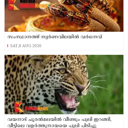
സംസ്ഥാനത്ത് സ്വർണവിലയിൽ വർധനവ്
SAT,8 AUG 2026
വയനാട് ചൂരൽമലയിൽ വീണ്ടും പുലി ഇറങ്ങി,
വീട്ടിലെ വളർത്തുനായയെ പുലി പിടിച്ചു