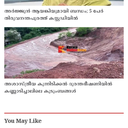
അർജ്ജുൻ ആയങ്കിയുമായി ബന്ധം; 5 പേർ
തിരുവനന്തപുരത്ത് കസ്റ്റഡിയിൽ
അശാസ്ത്രീയ കുന്നിടിക്കൽ ദുരന്തഭീഷണിയിൽ
കണ്ണാടിച്ചാലിലെ കുടുംബങ്ങൾ
You May Like