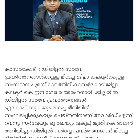
കാസർകോട് : ഡിജിറ്റൽ സർവേ
പ്രവർത്തനങ്ങൾക്കുള്ള മികച്ച ജില്ലാ കലക്ടർക്കുള്ള
സംസ്ഥാന പുരസ്കാരത്തിന് കാസർകോട് ജില്ലാ
കലക്ടർ കെ ഇമ്പശേഖർ അർഹനായി .ജില്ലയിൽ
ഡിജിറ്റൽ സർവേ പ്രവർത്തനങ്ങൾ
ഏകോപിക്കുകയും മികച്ച രീതിയിൽ
സംഘടിപ്പിക്കുകയും ചെയ്തതിനാണ് അവാർഡ് എന്ന്
റവന്യൂ സർവേയും ഭൂ രഖയും വകുപ്പ് മന്ത്രി കെ രാജൻ
അറിയിച്ചു. ഡിജിറ്റൽ സർവ്വേ പ്രവർത്തനങ്ങൾ മികച്ച