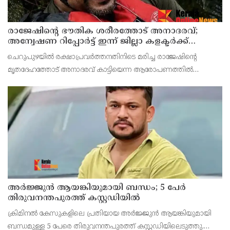
രാജേഷിന്റെ ഭൗതിക ശരീരത്തോട് അനാദരവ്;
അന്വേഷണ റിപ്പോര്‍ട്ട് ഇന്ന് ജില്ലാ കളക്ടര്‍ക്ക്
കൈമാറും
ചെറുപുഴയില്‍ രക്ഷാപ്രവര്‍ത്തനതിനിടെ മരിച്ച രാജേഷിന്റെ
മൃതദേഹത്തോട് അനാദരവ് കാട്ടിയെന്ന ആരോപണത്തില്‍
അന്വേഷണ റിപ്പോര്‍ട്ട് ഇന്ന് ജില്ലാ കളക്ടര്‍ക്ക് കൈമാറും.
അർജ്ജുൻ ആയങ്കിയുമായി ബന്ധം; 5 പേർ
തിരുവനന്തപുരത്ത് കസ്റ്റഡിയിൽ
ക്രിമിനൽ കേസുകളിലെ പ്രതിയായ അർജ്ജുൻ ആയങ്കിയുമായി
ബന്ധമുള്ള 5 പേരെ തിരുവനന്തപുരത്ത് കസ്റ്റഡിയിലെടുത്തു.