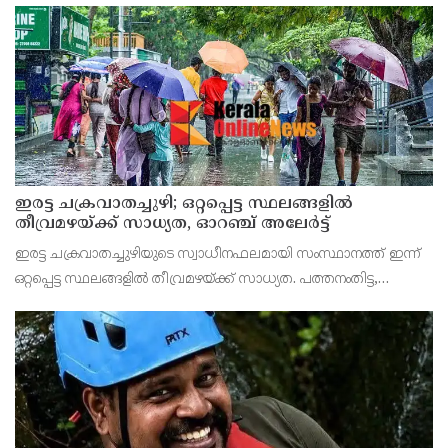
ഇരട്ട ചക്രവാതച്ചുഴി; ഒറ്റപ്പെട്ട സ്ഥലങ്ങളില്‍
തീവ്രമഴയ്ക്ക് സാധ്യത, ഓറഞ്ച് അലേർട്ട്
ഇരട്ട ചക്രവാതച്ചുഴിയുടെ സ്വാധീനഫലമായി സംസ്ഥാനത്ത് ഇന്ന്
ഒറ്റപ്പെട്ട സ്ഥലങ്ങളില്‍ തീവ്രമഴയ്ക്ക് സാധ്യത. പത്തനംതിട്ട,
ആലപ്പുഴ, കോട്ടയം, കോഴിക്കോട്, വയനാട്, കണ്ണൂര്‍, കാസര്‍കോട്
ജില്ലകളിലാണ് ഇന്ന് തീവ്ര