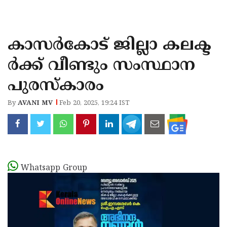
KOZHIKODE
WAYANAD
കാസർകോട് ജില്ലാ കലക്ട
KANNUR
ർക്ക് വീണ്ടും സംസ്ഥാന
KASARAGOD
പുരസ്കാരം
By
AVANI MV
Feb 20, 2025, 19:24 IST
Whatsapp Group