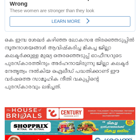
കെ ഇമ്പ ശേഖർ കഴിഞ്ഞ ലോകസഭ തിരഞ്ഞെടുപ്പിൽ
നൂതനാശയങ്ങൾ ആവിഷ്കരിച്ച മികച്ച ജില്ലാ
കലക്ടർക്കുള്ള മുഖ്യ തെരഞ്ഞെടുപ്പ് ഓഫീസറുടെ
പുരസ്കാരത്തിനും അർഹനായിരുന്നു ജില്ലാ കലക്ടർ
നേതൃത്വം നൽകിയ ഐലീഡ് പദ്ധതിക്കാണ് ഈ
വർഷത്തെ സാമൂഹിക നീതി വകുപ്പിന്റെ
പുരസ്കാരവും ലഭിച്ചത്.