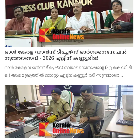
ഓൾ കേരള ഡാൻസ് ടീച്ചേഴ്സ് ഓർഗനൈസേഷൻ
നൃത്തോത്സവ് - 2026 എട്ടിന് കണ്ണൂരിൽ
ഓൾ കേരള ഡാൻസ് ടീച്ചേഴ്സ് ഓർഗനൈസേഷൻ്റെ (എ കെ ഡി ടി
ഒ ) ആഭിമുഖ്യത്തിൽ ഓഗസ്റ്റ് എട്ടിന് കണ്ണുർ ശ്രീ സുന്ദരേശ്വര
ക്ഷേത്രത്തിൽ നൃത്തോത്സവ്_2026 സീസൺ 2 നടത്തുമെന്ന്
സംഘാടകർ കണ്ണൂർ പ്രസ് ക്ളബ്ബിൽ വാർത്താ സമ