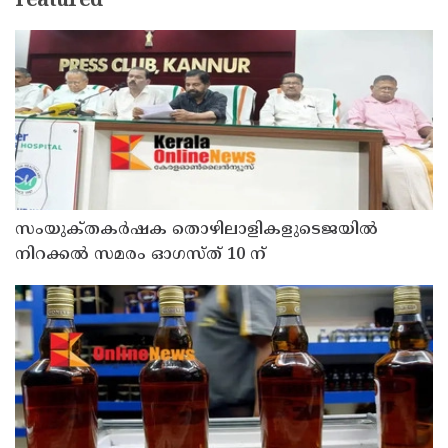
Featured
സംയുക്‌തകർഷക തൊഴിലാളികളുടെജയിൽ
നിറക്കൽ സമരം ഓഗസ്ത് 10 ന്