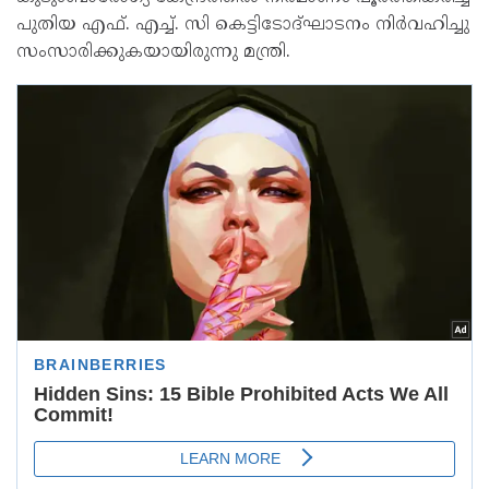
പുതിയ എഫ്. എച്ച്. സി കെട്ടിടോദ്ഘാടനം നിർവഹിച്ചു
സംസാരിക്കുകയായിരുന്നു മന്ത്രി.