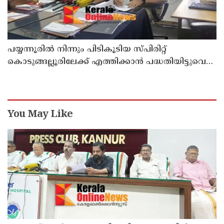
പയ്യന്നൂരിൽ നിന്നും പിടികൂടിയ സ്പിരിറ്റ്
കൊടുങ്ങല്ലൂരിലേക്ക് എത്തിക്കാൻ പദ്ധതിയിട്ടുവെന്ന്
എക്സൈസ് ഡെപ്യൂട്ടി കമ്മിഷണർ
You May Like