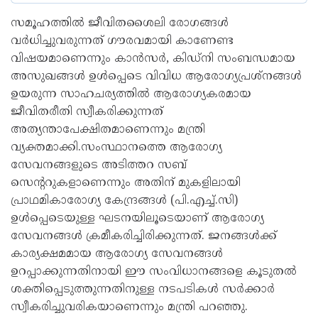
സമൂഹത്തിൽ ജീവിതശൈലി രോഗങ്ങൾ
വർധിച്ചുവരുന്നത് ഗൗരവമായി കാണേണ്ട
വിഷയമാണെന്നും കാൻസർ, കിഡ്നി സംബന്ധമായ
അസുഖങ്ങൾ ഉൾപ്പെടെ വിവിധ ആരോഗ്യപ്രശ്നങ്ങൾ
ഉയരുന്ന സാഹചര്യത്തിൽ ആരോഗ്യകരമായ
ജീവിതരീതി സ്വീകരിക്കുന്നത്
അത്യന്താപേക്ഷിതമാണെന്നും മന്ത്രി
വ്യക്തമാക്കി.സംസ്ഥാനത്തെ ആരോഗ്യ
സേവനങ്ങളുടെ അടിത്തറ സബ്
സെന്ററുകളാണെന്നും അതിന് മുകളിലായി
പ്രാഥമികാരോഗ്യ കേന്ദ്രങ്ങൾ (പി.എച്ച്.സി)
ഉൾപ്പെടെയുള്ള ഘടനയിലൂടെയാണ് ആരോഗ്യ
സേവനങ്ങൾ ക്രമീകരിച്ചിരിക്കുന്നത്. ജനങ്ങൾക്ക്
കാര്യക്ഷമമായ ആരോഗ്യ സേവനങ്ങൾ
ഉറപ്പാക്കുന്നതിനായി ഈ സംവിധാനങ്ങളെ കൂടുതൽ
ശക്തിപ്പെടുത്തുന്നതിനുള്ള നടപടികൾ സർക്കാർ
സ്വീകരിച്ചുവരികയാണെന്നും മന്ത്രി പറഞ്ഞു.