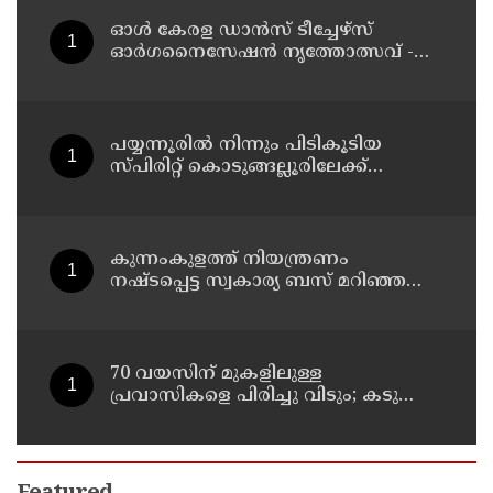
ഓൾ കേരള ഡാൻസ് ടീച്ചേഴ്സ്
ഓർഗനൈസേഷൻ നൃത്തോത്സവ് -
2026 എട്ടിന് കണ്ണൂരിൽ
പയ്യന്നൂരിൽ നിന്നും പിടികൂടിയ
സ്പിരിറ്റ് കൊടുങ്ങല്ലൂരിലേക്ക്
എത്തിക്കാൻ പദ്ധതിയിട്ടുവെന്ന്
എക്സൈസ് ഡെപ്യൂട്ടി കമ്മിഷണർ
കുന്നംകുളത്ത് നിയന്ത്രണം
നഷ്ടപ്പെട്ട സ്വകാര്യ ബസ് മറിഞ്ഞ
സംഭവം; മരണം രണ്ടായി,
എട്ടുപേർക്ക് പരിക്ക്
70 വയസിന് മുകളിലുള്ള
പ്രവാസികളെ പിരിച്ചു വിടും; കടുത്ത
നിലപാടുമായി കുവൈത്ത്