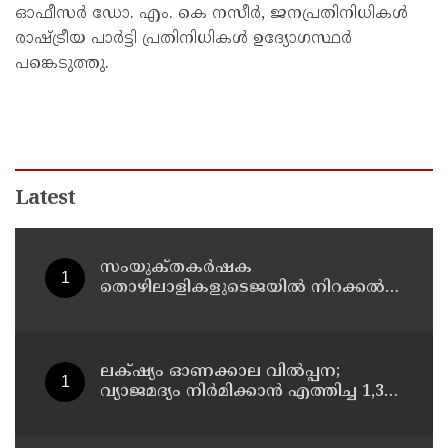
ഓഫീസർ ഡോ. എം. കെ നസീർ, ജനപ്രതിനിധികൾ
രാഷ്ട്രീയ പാർട്ടി പ്രതിനിധികൾ ഉദ്യോഗസ്ഥർ
പങ്കെടുത്തു.
Latest
സംയുക്‌തകർഷക
തൊഴിലാളികളുടെജയിൽ നിറക്കൽ
സമരം ഓഗസ്ത് 10 ന്
ലക്‌ഷ്യം ഓണക്കാല വിൽപ്പന;
വ്യാജമദ്യം നിർമിക്കാൻ എത്തിച്ച 1,350
ലിറ്റർ സ്പിരിറ്റ് പിടികൂടി; രണ്ട് പേർ
അറസ്റ്റിൽ