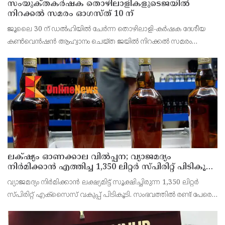
സംയുക്‌തകർഷക തൊഴിലാളികളുടെജയിൽ
നിറക്കൽ സമരം ഓഗസ്ത് 10 ന്
ജൂലൈ 30 ന് ഡൽഹിയിൽ ചേർന്ന തൊഴിലാളി-കർഷക ദേശീയ
കൺവെൻഷൻ ആഹ്വാനം ചെയ്ത ജയിൽ നിറക്കൽ സമരം
ജില്ലയിൽ വൻ വിജയമാക്കാൻ തൊഴിലാളി, കർഷക, കർഷക
തൊഴിലാളി സംഘടനകളുടെ സംയുക്ത ജില്ലാ സമിതി
തീരുമാനിച്ചു.ഇതിന്റെ ഭാഗമായ
ലക്‌ഷ്യം ഓണക്കാല വിൽപ്പന; വ്യാജമദ്യം
നിർമിക്കാൻ എത്തിച്ച 1,350 ലിറ്റർ സ്പിരിറ്റ് പിടികൂടി;
രണ്ട് പേർ അറസ്റ്റിൽ
വ്യാജമദ്യം നിർമിക്കാൻ ലക്ഷ്യമിട്ട് സൂക്ഷിച്ചിരുന്ന 1,350 ലിറ്റർ
സ്പിരിറ്റ് എക്സൈസ് വകുപ്പ് പിടികൂടി. സംഭവത്തിൽ രണ്ട് പേരെ
അറസ്റ്റ് ചെയ്തു. എറണാകുളം ജില്ലയിലെ അങ്കമാലിയിലെ
കോട്ടക്കുളങ്ങരയിലെ ഹോളോബ്രിക