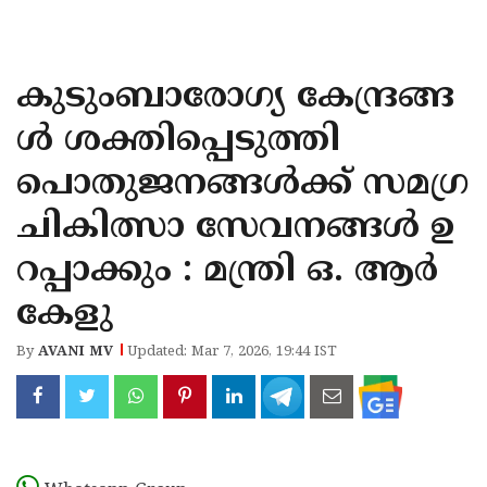
KOZHIKODE
WAYANAD
കുടുംബാരോഗ്യ കേന്ദ്രങ്ങ
KANNUR
ൾ ശക്തിപ്പെടുത്തി
KASARAGOD
പൊതുജനങ്ങൾക്ക് സമഗ്ര
ചികിത്സാ സേവനങ്ങൾ ഉ
റപ്പാക്കും : മന്ത്രി ഒ. ആർ
കേളു
By
AVANI MV
Updated: Mar 7, 2026, 19:44 IST