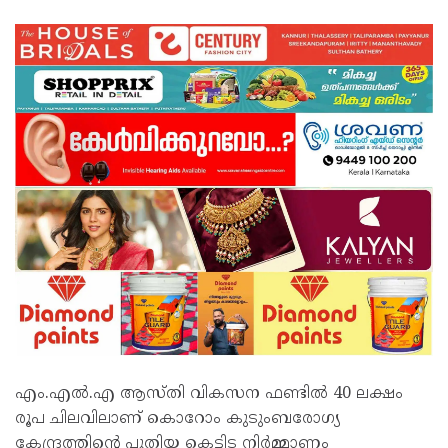
എം.എൽ.എ ആസ്തി വികസന ഫണ്ടിൽ 40 ലക്ഷം
രൂപ ചിലവിലാണ് കൊറോം കുടുംബരോഗ്യ
കേന്ദ്രത്തിന്റെ പുതിയ കെട്ടിട നിർമ്മാണം