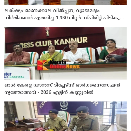
ലക്‌ഷ്യം ഓണക്കാല വിൽപ്പന; വ്യാജമദ്യം
നിർമിക്കാൻ എത്തിച്ച 1,350 ലിറ്റർ സ്പിരിറ്റ് പിടികൂടി;
രണ്ട് പേർ അറസ്റ്റിൽ
ഓൾ കേരള ഡാൻസ് ടീച്ചേഴ്സ് ഓർഗനൈസേഷൻ
നൃത്തോത്സവ് - 2026 എട്ടിന് കണ്ണൂരിൽ