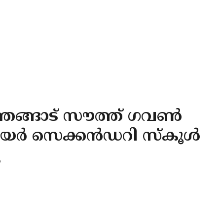
്ഞങ്ങാട് സൗത്ത് ഗവൺ
യർ സെക്കൻഡറി സ്‌കൂൾ
ു