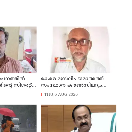
ഥാപനത്തിൽ
കേരള മുസ്‌ലിം ജമാഅത്ത്
തിന്റെ സിഗരറ്റ്
സംസ്ഥാന കൗൺസിലറും
നാട്
തളിപ്പറമ്പിലെ മുതിർന്ന മാധ്യമ
THU,6 AUG 2026
സെയിൽസ്മാൻ
പ്രവർത്തകനുമായ ബി എ
പിടിയിൽ
അലി മൊഗ്രാൽ നിര്യാതനായി