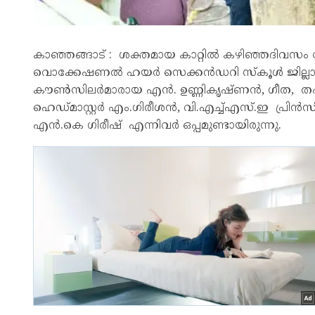
കാഞ്ഞങ്ങാട് : ശക്തമായ കാറ്റിൽ കഴിഞ്ഞദിവസം 
വൊക്കേഷണൽ ഹയർ സെക്കൻഡറി സ്‌കൂൾ ജില്ലാ കള
കൗൺസിലർമാരായ എൻ. ഉണ്ണികൃഷ്ണൻ, ഗീത, തഹ
ഹെഡ്മാസ്റ്റർ എം.ഗിരീശൻ, വി.എച്ച്എസ്.ഇ പ്രിൻസ
എൻ.കെ ഗിരീഷ് എന്നിവർ ഒപ്പമുണ്ടായിരുന്നു.