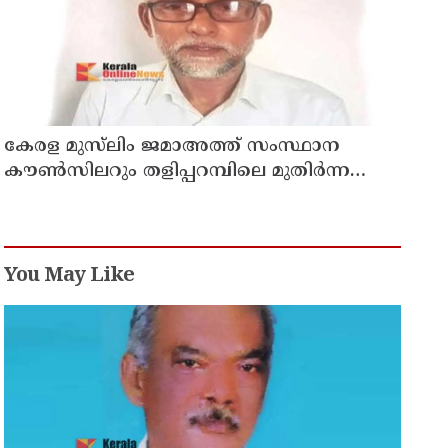
കേരള മുസ്‌ലിം ജമാഅത്ത് സംസ്ഥാന
കൗൺസിലറും തളിപ്പറമ്പിലെ മുതിർന്ന
മാധ്യമ പ്രവർത്തകനുമായ ബി എ അലി
മൊഗ്രാൽ നിര്യാതനായി
You May Like