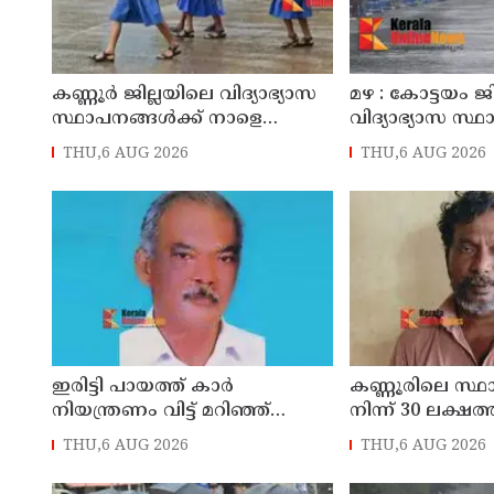
കണ്ണൂർ ജില്ലയിലെ വിദ്യാഭ്യാസ
മഴ : കോട്ടയം ജ
സ്ഥാപനങ്ങള്‍ക്ക് നാളെ
വിദ്യാഭ്യാസ സ്
(07/08/2026), അവധി
നാളെ അവധി
THU,6 AUG 2026
THU,6 AUG 2026
ഇരിട്ടി പായത്ത് കാർ
കണ്ണൂരിലെ സ്
നിയന്ത്രണം വിട്ട് മറിഞ്ഞ്
നിന്ന് 30 ലക്ഷത്
തളിപ്പറമ്പിലെ ആദ്യ കാല
മോഷണം: തമിഴ്‌
THU,6 AUG 2026
THU,6 AUG 2026
കോണ്‍ഗ്രസ് നേതാവ് മരിച്ചു
സ്വദേശിയായ 
തെങ്കാശിയിൽ 