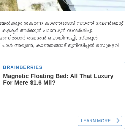
മേൽക്കൂര തകർന്ന കാഞ്ഞങ്ങാട് സൗത്ത് ഗവൺമെന്റ്
ക്ടർ അർജുൻ പാണ്ഡ്യൻ സന്ദർശിച്ചു.
സിൽദാർ രമേശൻ പൊയിനാച്ചി, സ്ക്കൂൾ
ിപാൾ അരുൺ, കാഞ്ഞങ്ങാട് മുനിസിപ്പൽ സെക്രട്ടറി