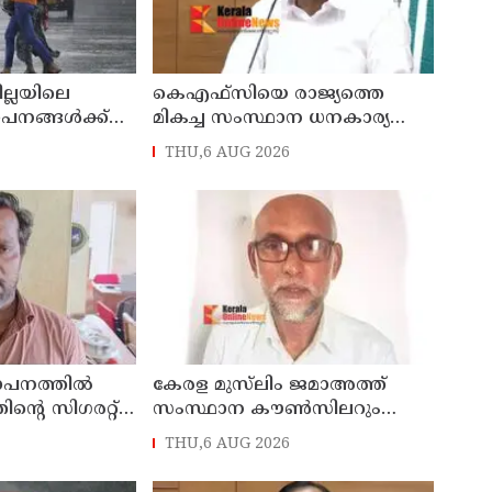
ില്ലയിലെ
കെഎഫ്‌സിയെ രാജ്യത്തെ
ഥാപനങ്ങൾക്ക്
മികച്ച സംസ്ഥാന ധനകാര്യ
സ്ഥാപനമാക്കും: മുഖ്യമന്ത്രി വി
THU,6 AUG 2026
ഡി സതീശൻ
ഥാപനത്തിൽ
കേരള മുസ്‌ലിം ജമാഅത്ത്
തിന്റെ സിഗരറ്റ്
സംസ്ഥാന കൗൺസിലറും
നാട്
തളിപ്പറമ്പിലെ മുതിർന്ന മാധ്യമ
THU,6 AUG 2026
സെയിൽസ്മാൻ
പ്രവർത്തകനുമായ ബി എ
പിടിയിൽ
അലി മൊഗ്രാൽ നിര്യാതനായി