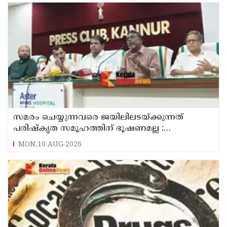
സമരം ചെയ്യുന്നവരെ ജയിലിലടയ്ക്കുന്നത്
പരിഷ്കൃത സമൂഹത്തിന് ഭൂഷണമല്ല :
അടിയന്തരമായി ആദിവാസികൾക്ക് ഭൂമി
MON,10 AUG 2026
നൽകണം : റസാഖ് പാലേരി