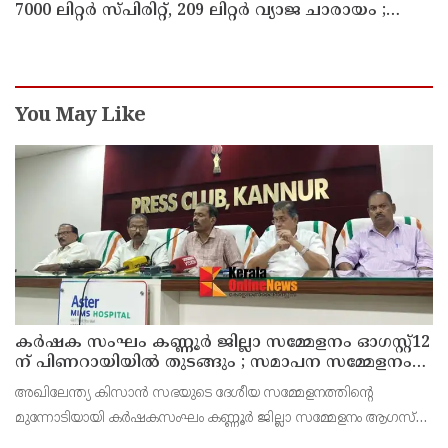
7000 ലിറ്റർ സ്പിരിറ്റ്‌, 209 ലിറ്റർ വ്യാജ ചാരായം ;
നർകോട്ടിക് കേസുകളിൽ അറസ്റ്റിലായത് 559 പേർ
You May Like
കർഷക സംഘം കണ്ണൂർ ജില്ലാ സമ്മേളനം ഓഗസ്റ്റ്12
ന് പിണറായിയിൽ തുടങ്ങും ; സമാപന സമ്മേളനം
പ്രതിപക്ഷ നേതാവ് പിണറായി വിജയൻ ഉദ്ഘാടനം
അഖിലേന്ത്യ കിസാൻ സഭയുടെ ദേശീയ സമ്മേളനത്തിന്റെ
ചെയ്യും
മുന്നോടിയായി കർഷകസംഘം കണ്ണൂർ ജില്ലാ സമ്മേളനം ആഗസ്‌റ്റ്
12,13,14 തീയതികളിൽ പിണറായി കൺവെൻഷൻ സെൻററിൽ