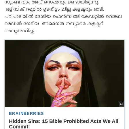
സുംബ വാം അപ് സെഷനും ഉണ്ടായിരുന്നു.
ഒളിമ്പിക് റണ്ണിൽ ഉടനീളം ജില്ല കളക്ടരും ഓടി.
പരിപാടിയിൽ ദേശീയ ഫെൻസിങ്ങ് കേഡറ്റിൽ വെങ്കല
മെഡൽ നേടിയ അനൈത നമ്പ്യാരെ കളക്ടർ
അനുമോദിച്ചു.