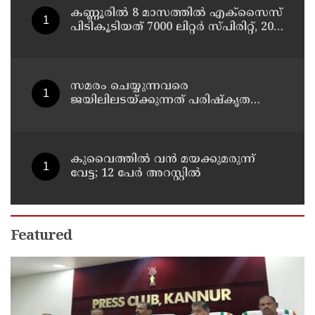
കണ്ണൂരിൽ 8 മാസത്തിൽ എക്സൈസ്
പിടികൂടിയത് 7000 ലിറ്റർ സ്പിരിറ്റ്‌, 209
ലിറ്റർ വ്യാജ ചാരായം ; നർകോട്ടിക്
കേസുകളിൽ അറസ്റ്റിലായത് 559 പേർ
സമരം ചെയ്യുന്നവരെ
ജയിലിലടയ്ക്കുന്നത് പരിഷ്കൃത
സമൂഹത്തിന് ഭൂഷണമല്ല :
അടിയന്തരമായി ആദിവാസികൾക്ക്
ഭൂമി നൽകണം : റസാഖ് പാലേരി
കുവൈത്തില്‍ വന്‍ മയക്കുമരുന്ന്
വേട്ട; 12 പേര്‍ അറസ്റ്റില്‍
Featured