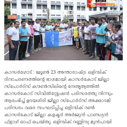
കാസർ​ഗോട് : ജൂൺ 23 അന്താരാഷ്ട്ര ഒളിമ്പിക്
ദിനാചരണത്തിന്റെ ഭാഗമായി കാസർകോട് ജില്ലാ
സ്പോർട്സ് കൗൺസിലിന്റെ നേതൃത്വത്തിൽ
കാസർകോട് സിവിൽസ്റ്റേഷൻ പരിസരത്തു നിന്നും
ആരംഭിച്ച് ഉദയഗിരി ജില്ലാ സ്പോർട്സ് അക്കാദമി
പരിസരം വരെ സംഘടിപ്പിച്ച ഒളിമ്പിക് റൺ
കാസർകോട് ജില്ലാ കളക്ടർ അർജുൻ പാണ്ഡ്യൻ
ഫ്‌ളാഗ് ഓഫ് ചെയ്തു. ഒളിമ്പിക് റണ്ണിനു മുൻപായി