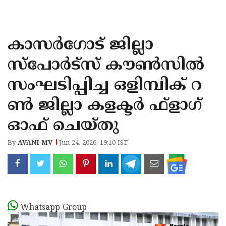
KOZHIKODE
WAYANAD
കാസർ​ഗോട് ജില്ലാ
KANNUR
സ്പോർട്സ് കൗൺസിൽ
KASARAGOD
സംഘടിപ്പിച്ച ഒളിമ്പിക് റ
ൺ ജില്ലാ കളക്ടർ ഫ്‌ളാഗ്
ഓഫ് ചെയ്തു
By
AVANI MV
Jun 24, 2026, 19:10 IST
Whatsapp Group