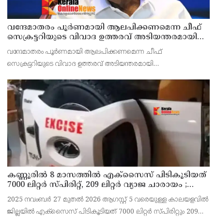
വന്ദേമാതരം പൂർണമായി ആലപിക്കണമെന്ന ചീഫ്
സെക്രട്ടറിയുടെ വിവാദ ഉത്തരവ് അടിയന്തരമായി
പിൻവലിക്കണം ; പ്രതിപക്ഷ നേതാവ്
വന്ദേമാതരം പൂർണമായി ആലപിക്കണമെന്ന ചീഫ്
സെക്രട്ടറിയുടെ വിവാദ ഉത്തരവ് അടിയന്തരമായി
പിൻവലിക്കണമെന്ന് പ്രതിപക്ഷ നേതാവ് പിണറായി വിജയൻ
ആവശ്യപ്പെട്ടു. പൂർണമായി ചൊല്ലുക എന്നത് ആർഎസ്എസിന്റെ
നയമാണെന്നും
കണ്ണൂരിൽ 8 മാസത്തിൽ എക്സൈസ് പിടികൂടിയത്
7000 ലിറ്റർ സ്പിരിറ്റ്‌, 209 ലിറ്റർ വ്യാജ ചാരായം ;
നർകോട്ടിക് കേസുകളിൽ അറസ്റ്റിലായത് 559 പേർ
2025 നവംബർ 27 മുതൽ 2026 ആഗസ്റ്റ്‌ 5 വരെയുള്ള കാലയളവിൽ
ജില്ലയിൽ എക്സൈസ് പിടികൂടിയത് 7000 ലിറ്റർ സ്പിരിറ്റും 209