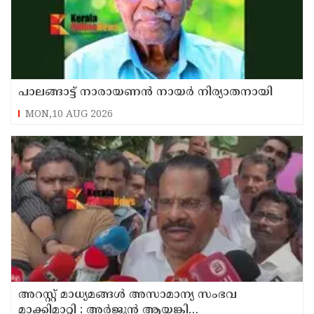
പാലങ്ങാട്ട് നാരായണൻ നായർ നിര്യാതനായി
MON,10 AUG 2026
അറസ്റ്റ് മാധ്യമങ്ങൾ അസാമാന്യ സംഭവ
മാക്കിമാറ്റി : അർജുൻ ആയങ്കി