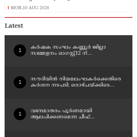
പാർട്ടിക്കാരനല്ലെന്ന് ഇപി ജയരാജൻ
MON,10 AUG 2026
Latest
കർഷക സംഘം കണ്ണൂർ ജില്ലാ
സമ്മേളനം ഓഗസ്റ്റ്12 ന്
പിണറായിയിൽ തുടങ്ങും ; സമാപന
സമ്മേളനം പ്രതിപക്ഷ നേതാവ്
പിണറായി വിജയൻ ഉദ്ഘാടനം
ചെയ്യും
സൗദിയില്‍ നിയമലംഘകര്‍ക്കെതിരെ
കര്‍ശന നടപടി; ഒരാഴ്ചയ്ക്കിടെ
പിടിയിലായത് 14,400-ലേറെ പേര്‍
വന്ദേമാതരം പൂർണമായി
ആലപിക്കണമെന്ന ചീഫ്
സെക്രട്ടറിയുടെ വിവാദ ഉത്തരവ്
അടിയന്തരമായി പിൻവലിക്കണം ;
പ്രതിപക്ഷ നേതാവ്