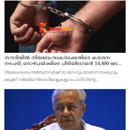
വച്ച് നടക്കുമെന്ന് ജില്ലാ സിക്രട്ടറി എം പ്രകാശൻ മാസ്റ്റ
സൗദിയില്‍ നിയമലംഘകര്‍ക്കെതിരെ കര്‍ശന
നടപടി; ഒരാഴ്ചയ്ക്കിടെ പിടിയിലായത് 14,400-ലേറെ
പേര്‍
നിയമലംഘനം നടത്തുന്നവര്‍ക്ക് താമസവും യാത്രാസൗകര്യവും
ഒരുക്കി നല്‍കിയ നിരവധിയാളുകളും പൊലീസിന്റെ
പിടിയിലായിട്ടുണ്ട്.