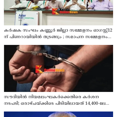
കർഷക സംഘം കണ്ണൂർ ജില്ലാ സമ്മേളനം ഓഗസ്റ്റ്12
ന് പിണറായിയിൽ തുടങ്ങും ; സമാപന സമ്മേളനം
പ്രതിപക്ഷ നേതാവ് പിണറായി വിജയൻ ഉദ്ഘാടനം
ചെയ്യും
സൗദിയില്‍ നിയമലംഘകര്‍ക്കെതിരെ കര്‍ശന
നടപടി; ഒരാഴ്ചയ്ക്കിടെ പിടിയിലായത് 14,400-ലേറെ
പേര്‍