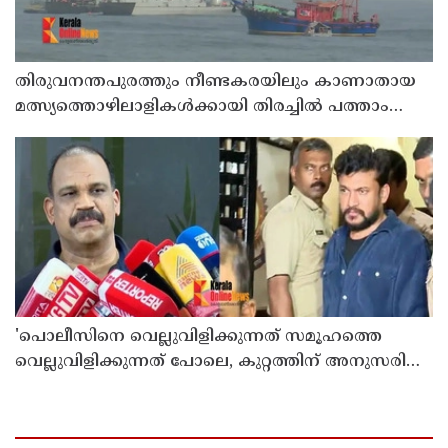
തിരുവനന്തപുരത്തും നീണ്ടകരയിലും കാണാതായ
മത്സ്യത്തൊഴിലാളികള്‍ക്കായി തിരച്ചില്‍ പത്താം
ദിവസത്തിലേക്ക്
'പൊലീസിനെ വെല്ലുവിളിക്കുന്നത് സമൂഹത്തെ
വെല്ലുവിളിക്കുന്നത് പോലെ, കുറ്റത്തിന് അനുസരിച്ച്
ശിക്ഷ നല്‍കും':എഡിജിപി