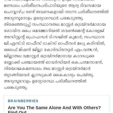
മണ്ഡലം പരിശീലനപരിപാടിയുടെ ആദ്യ ദിവസമായ
ചൊവ്വാഴ്ച രണ്ട് തവണകളായി നടന്ന പരിശീലനത്തിൽ
അറുന്നൂറോളം ഉദ്യോഗസ്ഥർ പങ്കെടുത്തു.
തിരഞ്ഞെടുപ്പ് സംസ്ഥാനതല മാസ്റ്റർ ട്രെയ്‌നർമാരായ
ഗോവിന്ദ പൈ മെമ്മോറിയൽ ഗവൺമെന്റ് കോളേജ്
അസിസ്റ്റന്റ് പ്രൊഫസർ ടി.സജിത് കുമാർ, സംസ്ഥാന
ജി.എസ്.ടി ഓഫീസ് ടാക്‌സ് ഓഫീസർ മധു കരിമ്പിൽ,
ലൈഫ് മിഷൻ ജില്ലാ കോർഡിനേറ്റർ എം.വത്സൻ,
ജില്ലാതല വമാസ്റ്റർ ട്രെയ്‌നർമാരായ കാറഡുക്ക
ബ്ലോക്ക് പഞ്ചായത്ത് ഓവർസിയർ കെ.പത്മനാഭൻ,
നിയോജകമണ്ഡലം തല മാസ്റ്റർ ട്രെയ്‌നർമാർ
തുടങ്ങിയവർ ക്ലാസുകൾ കൈകാര്യം ചെയ്തു.
അറുനൂറോളം ഉദ്യോഗസ്ഥ പരിശീലനത്തിൽ
പങ്കെടുത്തു.