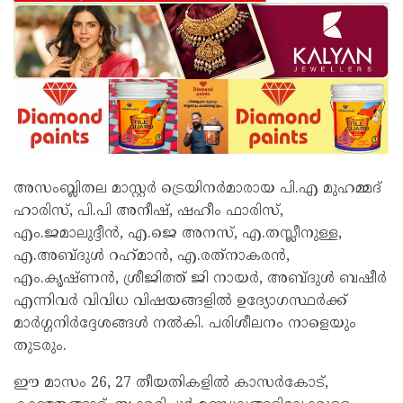
അസംബ്ലിതല മാസ്റ്റർ ട്രെയിനർമാരായ പി.എ മുഹമ്മദ്
ഹാരിസ്, പി.പി അനീഷ്, ഷഹീം ഫാരിസ്,
എം.ജമാലുദ്ദീൻ, എ.ജെ അനസ്, എ.തസ്ലീനുള്ള,
എ.അബ്ദുൾ റഹ്‌മാൻ, എ.രത്‌നാകരൻ,
എം.കൃഷ്ണൻ, ശ്രീജിത്ത് ജി നായർ, അബ്ദുൾ ബഷീർ
എന്നിവർ വിവിധ വിഷയങ്ങളിൽ ഉദ്യോഗസ്ഥർക്ക്
മാർഗ്ഗനിർദ്ദേശങ്ങൾ നൽകി. പരിശീലനം നാളെയും
തുടരും.
ഈ മാസം 26, 27 തീയതികളിൽ കാസർകോട്,