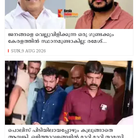
ജനങ്ങളെ വെല്ലുവിളിക്കുന്ന ഒരു ഗുണ്ടക്കും
കേരളത്തില്‍ സ്ഥാനമുണ്ടാകില്ല: രമേശ്
ചെന്നിത്തല
SUN,9 AUG 2026
പൊലിസ് പിടിയിലായപ്പോഴും കുലുങ്ങാതെ
ആയങ്കി, ഒളിത്താവളങ്ങളില്‍ മാറി മാറി താമസിച്ച്