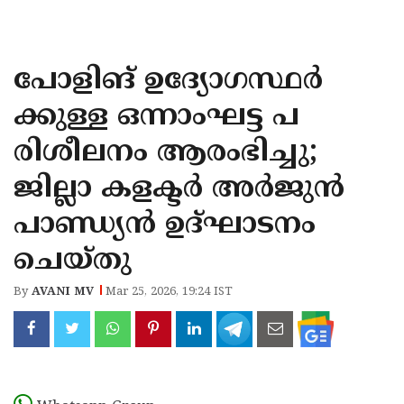
KOZHIKODE
WAYANAD
പോളിങ് ഉദ്യോഗസ്ഥർ
KANNUR
ക്കുള്ള ഒന്നാംഘട്ട പ
KASARAGOD
രിശീലനം ആരംഭിച്ചു;
ജില്ലാ കളക്ടർ അർജുൻ
പാണ്ഡ്യൻ ഉദ്ഘാടനം
ചെയ്തു
By
AVANI MV
Mar 25, 2026, 19:24 IST