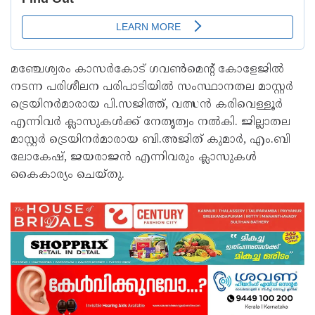
മഞ്ചേശ്വരം കാസർകോട് ഗവൺമെന്റ് കോളേജിൽ
നടന്ന പരിശീലന പരിപാടിയിൽ സംസ്ഥാനതല മാസ്റ്റർ
ട്രെയിനർമാരായ പി.സജിത്ത്, വത്സൻ കരിവെള്ളൂർ
എന്നിവർ ക്ലാസുകൾക്ക് നേതൃത്വം നൽകി. ജില്ലാതല
മാസ്റ്റർ ട്രെയിനർമാരായ ബി.അജിത് കുമാർ, എം.ബി
ലോകേഷ്, ജയരാജൻ എന്നിവരും ക്ലാസുകൾ
കൈകാര്യം ചെയ്തു.