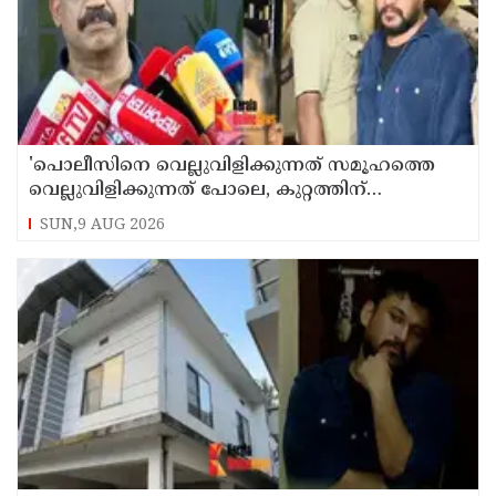
'പൊലീസിനെ വെല്ലുവിളിക്കുന്നത് സമൂഹത്തെ
വെല്ലുവിളിക്കുന്നത് പോലെ, കുറ്റത്തിന്
അനുസരിച്ച് ശിക്ഷ നല്‍കും':എഡിജിപി
SUN,9 AUG 2026