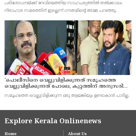
പരിശോധനയ്ക്ക് നേവിയെത്തിയ സാഹചര്യത്തില്‍ തല്‍ക്കാലം
നിരാഹാര സമരത്തിന് ഇല്ലെന്ന് ഗൗതമിന്റെ അമ്മ പറഞ്ഞു.
'പൊലീസിനെ വെല്ലുവിളിക്കുന്നത് സമൂഹത്തെ
വെല്ലുവിളിക്കുന്നത് പോലെ, കുറ്റത്തിന് അനുസരിച്ച്
ശിക്ഷ നല്‍കും':എഡിജിപി
സമൂഹത്തെ വെല്ലുവിളിക്കുന്ന ഒരു ആയങ്കിയും ഉണ്ടാകാന്‍ പാടില്ല.
Explore Kerala Onlinenews
Home
About Us