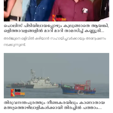
പൊലിസ് പിടിയിലായപ്പോഴും കുലുങ്ങാതെ ആയങ്കി,
ഒളിത്താവളങ്ങളില്‍ മാറി മാറി താമസിച്ച് കണ്ണൂരിലെ
ക്വട്ടേഷന്‍ നേതാവ്
അര്‍ജുനെ ഒളിവില്‍ കഴിയാന്‍ സഹായിച്ചവര്‍ക്കായും അന്വേഷണം
നടക്കുന്നുണ്ട്.
തിരുവനന്തപുരത്തും നീണ്ടകരയിലും കാണാതായ
മത്സ്യത്തൊഴിലാളികള്‍ക്കായി തിരച്ചില്‍ പത്താം
ദിവസത്തിലേക്ക്