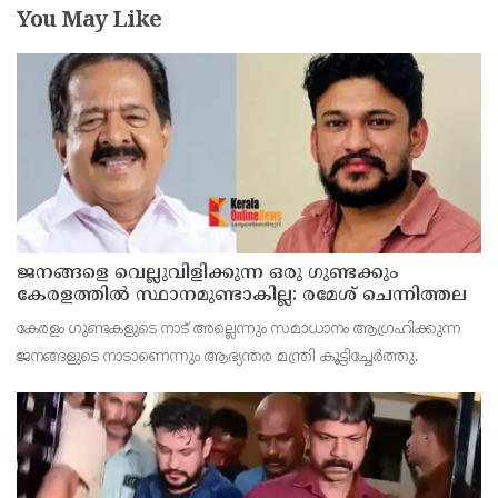
You May Like
ജനങ്ങളെ വെല്ലുവിളിക്കുന്ന ഒരു ഗുണ്ടക്കും
കേരളത്തില്‍ സ്ഥാനമുണ്ടാകില്ല: രമേശ് ചെന്നിത്തല
കേരളം ഗുണ്ടകളുടെ നാട് അല്ലെന്നും സമാധാനം ആഗ്രഹിക്കുന്ന
ജനങ്ങളുടെ നാടാണെന്നും ആഭ്യന്തര മന്ത്രി കൂട്ടിച്ചേര്‍ത്തു.