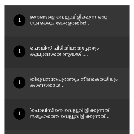
ജനങ്ങളെ വെല്ലുവിളിക്കുന്ന ഒരു
ഗുണ്ടക്കും കേരളത്തില്‍
സ്ഥാനമുണ്ടാകില്ല: രമേശ് ചെന്നിത്തല
പൊലിസ് പിടിയിലായപ്പോഴും
കുലുങ്ങാതെ ആയങ്കി,
ഒളിത്താവളങ്ങളില്‍ മാറി മാറി
താമസിച്ച് കണ്ണൂരിലെ ക്വട്ടേഷന്‍
നേതാവ്
തിരുവനന്തപുരത്തും നീണ്ടകരയിലും
കാണാതായ
മത്സ്യത്തൊഴിലാളികള്‍ക്കായി
തിരച്ചില്‍ പത്താം ദിവസത്തിലേക്ക്
'പൊലീസിനെ വെല്ലുവിളിക്കുന്നത്
സമൂഹത്തെ വെല്ലുവിളിക്കുന്നത്
പോലെ, കുറ്റത്തിന് അനുസരിച്ച്
ശിക്ഷ നല്‍കും':എഡിജിപി