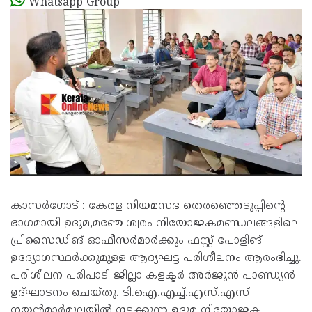
Whatsapp Group
കാസർ​ഗോട് : കേരള നിയമസഭ തെരഞ്ഞെടുപ്പിന്റെ
ഭാഗമായി ഉദുമ,മഞ്ചേശ്വരം നിയോജകമണ്ഡലങ്ങളിലെ
പ്രിസൈഡിങ് ഓഫീസർമാർക്കും ഫസ്റ്റ് പോളിങ്
ഉദ്യോഗസ്ഥർക്കുമുള്ള ആദ്യഘട്ട പരിശീലനം ആരംഭിച്ചു.
പരിശീലന പരിപാടി ജില്ലാ കളക്ടർ അർജുൻ പാണ്ഡ്യൻ
ഉദ്ഘാടനം ചെയ്തു. ടി.ഐ.എച്ച്.എസ്.എസ്
നയൻമാർമൂലയിൽ നടക്കുന്ന ഉദുമ നിയോജക