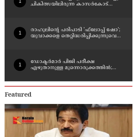
ചികിത്സയിലിരുന്ന കാസര്‍കോട്
കളക്ടറേറ്റിലെ സീനിയര്‍ ക്ലര്‍ക്ക് മരിച്ചു
രാഹുലിന്റെ പരിപാടി 'ഫ്‌ലോപ്പ് ഷോ';
യുവാക്കളെ തെറ്റിദ്ധരിപ്പിക്കുന്നുവെന്ന്
യുപി മന്ത്രി ഡാനിഷ് അന്‍സാരി
ഡോക്ടര്‍മാര്‍ പിജി പരീക്ഷ
എഴുതാനുള്ള മുന്നൊരുക്കത്തില്‍;
കാസര്‍കോട് പാണത്തൂര്‍
കുടുംബാരോഗ്യ കേന്ദ്രം അടച്ചുപൂട്ടി
Featured