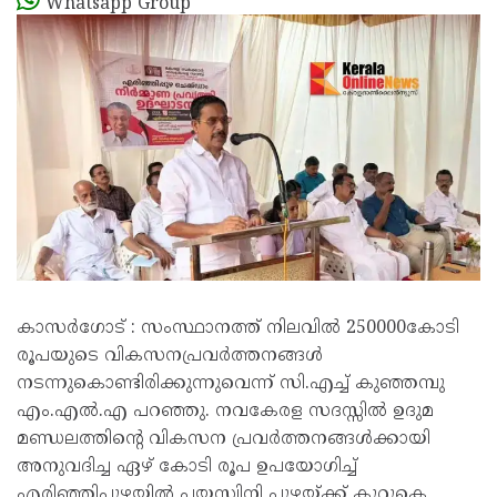
Whatsapp Group
കാസർ​ഗോട് : സംസ്ഥാനത്ത് നിലവിൽ 250000കോടി
രൂപയുടെ വികസനപ്രവർത്തനങ്ങൾ
നടന്നുകൊണ്ടിരിക്കുന്നുവെന്ന് സി.എച്ച് കുഞ്ഞമ്പു
എം.എൽ.എ പറഞ്ഞു. നവകേരള സദസ്സിൽ ഉദുമ
മണ്ഡലത്തിന്റെ വികസന പ്രവർത്തനങ്ങൾക്കായി
അനുവദിച്ച ഏഴ് കോടി രൂപ ഉപയോഗിച്ച്
എരിഞ്ഞിപ്പുഴയിൽ പയസ്വിനി പ്പുഴയ്ക്ക് കുറുകെ