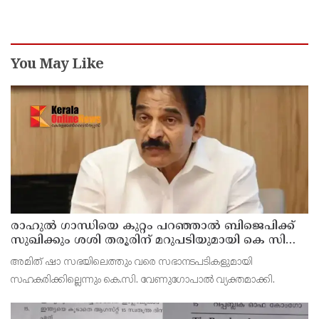
സീനിയര്‍ ക്ലര്‍ക്ക് മരിച്ചു
You May Like
രാഹുല്‍ ഗാന്ധിയെ കുറ്റം പറഞ്ഞാല്‍ ബിജെപിക്ക്
സുഖിക്കും ശശി തരൂരിന് മറുപടിയുമായി കെ സി
വേണുഗോപാല്‍
അമിത് ഷാ സഭയിലെത്തും വരെ സഭാനടപടികളുമായി
സഹകരിക്കില്ലെന്നും കെ.സി. വേണുഗോപാല്‍ വ്യക്തമാക്കി.