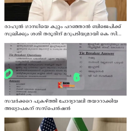
രാഹുല്‍ ഗാന്ധിയെ കുറ്റം പറഞ്ഞാല്‍ ബിജെപിക്ക്
സുഖിക്കും ശശി തരൂരിന് മറുപടിയുമായി കെ സി
വേണുഗോപാല്‍
സവര്‍ക്കറെ പുകഴ്ത്തി ചോദ്യാവലി തയാറാക്കിയ
അധ്യാപകന് സസ്‌പെന്‍ഷന്‍