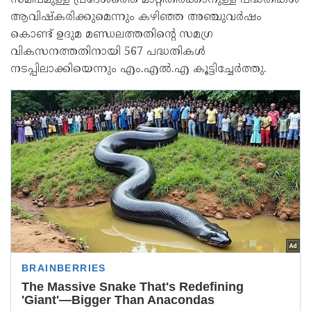
സമീപമുള്ള പ്രദേശത്തെ മാറ്റിതീർക്കാനുള്ള പദ്ധതികൾ
ആവിഷ്‌കരിക്കുമെന്നും കഴിഞ്ഞ അഞ്ചുവർഷം
കൊണ്ട് ഉദുമ മണ്ഡലത്തതിന്റെ സമഗ്ര
വികസനത്തതിനായി 567 പദ്ധതികൾ
നടപ്പിലാക്കിയെന്നും എം.എൽ.എ കൂട്ടിച്ചേർത്തു.