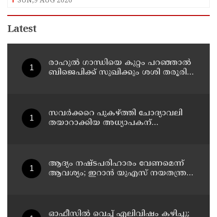
SUN,9 AUG 2026
Latest
രാഹുല്‍ ഗാന്ധിയെ കുറ്റം പറഞ്ഞാല്‍
ബിജെപിക്ക് സുഖിക്കും ശശി തരൂരിന്
മറുപടിയുമായി കെ സി
വേണുഗോപാല്‍
സവര്‍ക്കറെ പുകഴ്ത്തി ചോദ്യാവലി
തയാറാക്കിയ അധ്യാപകന്
സസ്‌പെന്‍ഷന്‍
ആദ്യം നഷ്ടപരിഹാരം വേണമെന്ന്
ആവശ്യം; ഇറാന്‍ യുഎസ് നയതന്ത്ര
നീക്കങ്ങളില്‍ അനിശ്ചിതത്വം
ഓഫീസില്‍ വെച്ച് എലിവിഷം കഴിച്ചു;