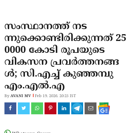
KOZHIKODE
WAYANAD
സംസ്ഥാനത്ത് നട
KANNUR
ന്നുക്കൊണ്ടിരിക്കുന്നത് 25
KASARAGOD
0000 കോടി രൂപയുടെ
വികസന പ്രവർത്തനങ്ങ
ൾ; സി.എച്ച് കുഞ്ഞമ്പു
എം.എൽ.എ
By
AVANI MV
Feb 19, 2026, 20:25 IST