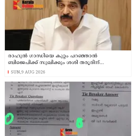
രാഹുല്‍ ഗാന്ധിയെ കുറ്റം പറഞ്ഞാല്‍
ബിജെപിക്ക് സുഖിക്കും ശശി തരൂരിന്
മറുപടിയുമായി കെ സി വേണുഗോപാല്‍
SUN,9 AUG 2026