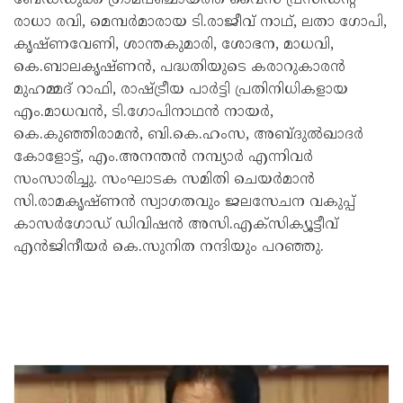
രാധാ രവി, മെമ്പർമാരായ ടി.രാജീവ് നാഥ്, ലതാ ഗോപി,
കൃഷ്ണവേണി, ശാന്തകുമാരി, ശോഭന, മാധവി,
കെ.ബാലകൃഷ്ണൻ, പദ്ധതിയുടെ കരാറുകാരൻ
മുഹമ്മദ് റാഫി, രാഷ്ട്രീയ പാർട്ടി പ്രതിനിധികളായ
എം.മാധവൻ, ടി.ഗോപിനാഥൻ നായർ,
കെ.കുഞ്ഞിരാമൻ, ബി.കെ.ഹംസ, അബ്ദുൽഖാദർ
കോളോട്ട്, എം.അനന്തൻ നമ്പ്യാർ എന്നിവർ
സംസാരിച്ചു. സംഘാടക സമിതി ചെയർമാൻ
സി.രാമകൃഷ്ണൻ സ്വാഗതവും ജലസേചന വകുപ്പ്
കാസർഗോഡ് ഡിവിഷൻ അസി.എക്‌സിക്യൂട്ടീവ്
എൻജിനീയർ കെ.സുനിത നന്ദിയും പറഞ്ഞു.