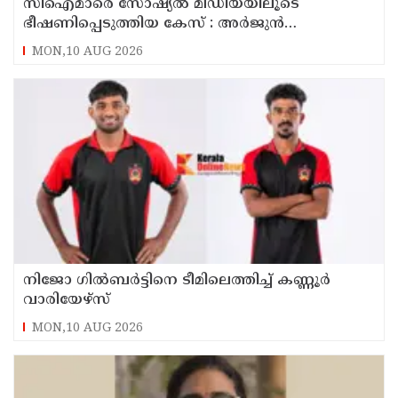
സിഐമാരെ സോഷ്യൽ മീഡിയയിലൂടെ
ഭീഷണിപ്പെടുത്തിയ കേസ് : അർജുൻ
ആയങ്കിയുടെ വീട്ടിൽ നിന്നും ലാപ്ടോപ്പ്
MON,10 AUG 2026
പിടിച്ചെടുത്ത്‌ പോലീസ്
നിജോ ഗിൽബർട്ടിനെ ടീമിലെത്തിച്ച് കണ്ണൂർ
വാരിയേഴ്സ്
MON,10 AUG 2026