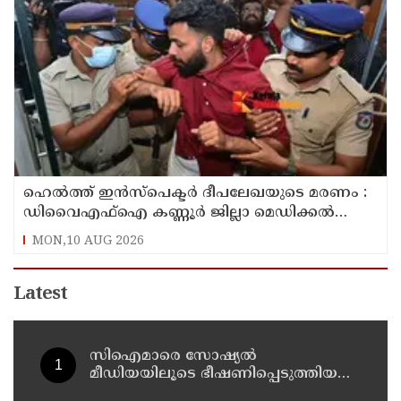
ഹെൽത്ത് ഇൻസ്പെക്ടർ ദീപലേഖയുടെ മരണം :
ഡിവൈഎഫ്‌ഐ കണ്ണൂർ ജില്ലാ മെഡിക്കൽ
ഓഫീസ് ഉപരോധിച്ചു
MON,10 AUG 2026
Latest
സിഐമാരെ സോഷ്യൽ
മീഡിയയിലൂടെ ഭീഷണിപ്പെടുത്തിയ
കേസ് : അർജുൻ ആയങ്കിയുടെ