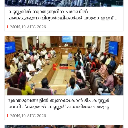
കണ്ണൂരിൽ സ്വാതന്ത്ര്യദിന പരേഡിൽ
പങ്കെടുക്കുന്ന വിദ്യാർത്ഥികൾക്ക് യാത്രാ ഇളവ്
അനുവദിക്കും
MON,10 AUG 2026
ദുരന്തമുഖങ്ങളിൽ തുണയേകാൻ ടീം കണ്ണൂർ
റെഡി : 'കരുതൽ കണ്ണൂർ' പദ്ധതിയുടെ ആദ്യ
യോഗം ചേർന്നു
MON,10 AUG 2026