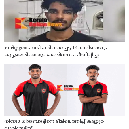
ഇൻസ്റ്റഗ്രാം വഴി പരിചയപ്പെട്ട 14കാരിയെയും
കൂട്ടുകാരിയെയും ഒരേദിവസം പീഡിപ്പിച്ചു;
നഗ്നദൃശ്യം പകര്‍ത്തി: കണ്ണൂർ ചപ്പാരപ്പടവ്
സ്വദേശിയായ 23 വയസുകാരൻ പിടിയിൽ
നിജോ ഗിൽബർട്ടിനെ ടീമിലെത്തിച്ച് കണ്ണൂർ
വാരിയേഴ്സ്