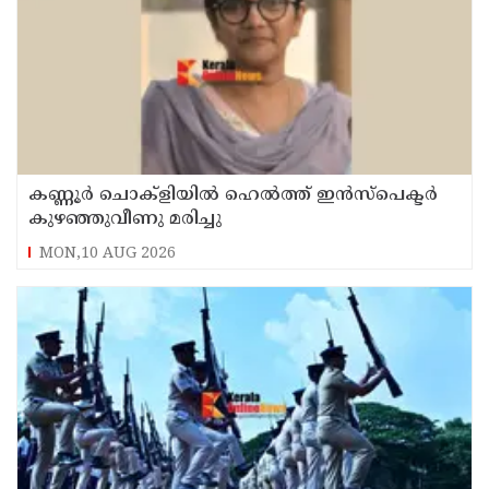
കണ്ണൂർ ചൊക്ളിയിൽ ഹെൽത്ത് ഇൻസ്പെക്ടർ
കുഴഞ്ഞുവീണു മരിച്ചു
MON,10 AUG 2026