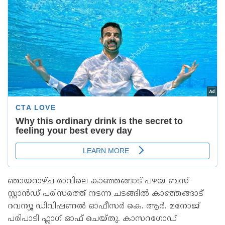
ഞായറാഴ്ച രാവിലെ കാഞ്ഞങ്ങാട് പഴയ ബസ്
സ്റ്റാൻഡ് പരിസരത്ത് നടന്ന ചടങ്ങിൽ കാഞ്ഞങ്ങാട്
റവന്യൂ ഡിവിഷണൽ ഓഫീസർ കെ. ആർ. മനോജ്
പരിപാടി ഫ്ലാഗ് ഓഫ് ചെയ്തു. കാസറഗോഡ്