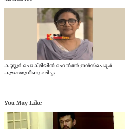
കണ്ണൂർ ചൊക്ളിയിൽ ഹെൽത്ത് ഇൻസ്പെക്ടർ
കുഴഞ്ഞുവീണു മരിച്ചു
You May Like