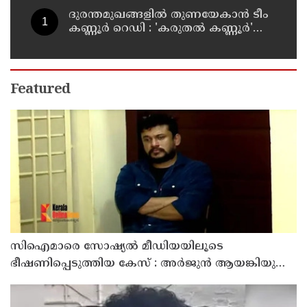
ദുരന്തമുഖങ്ങളിൽ തുണയേകാൻ ടീം
കണ്ണൂർ റെഡി : 'കരുതൽ കണ്ണൂർ'
പദ്ധതിയുടെ ആദ്യ യോഗം ചേർന്നു
Featured
സിഐമാരെ സോഷ്യൽ മീഡിയയിലൂടെ
ഭീഷണിപ്പെടുത്തിയ കേസ് : അർജുൻ ആയങ്കിയുടെ
വീട്ടിൽ നിന്നും ലാപ്ടോപ്പ് പിടിച്ചെടുത്ത്‌ പോലീസ്