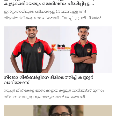
കൂട്ടുകാരിയെയും ഒരേദിവസം പീഡിപ്പിച്ചു;
നഗ്നദൃശ്യം പകര്‍ത്തി: കണ്ണൂർ ചപ്പാരപ്പടവ്
ഇൻസ്റ്റഗ്രാമിലൂടെ പരിചയപ്പെട്ട 14 വയസുള്ള രണ്ട്
സ്വദേശിയായ 23 വയസുകാരൻ പിടിയിൽ
വിദ്യാർത്ഥിനികളെ ലൈംഗികമായി പീഡിപ്പിച്ച പ്രതി പിടിയിൽ
നിജോ ഗിൽബർട്ടിനെ ടീമിലെത്തിച്ച് കണ്ണൂർ
വാരിയേഴ്സ്
സൂപ്പർ ലീഗ് കേരള ജേതാക്കളായ കണ്ണൂർ വാരിയേഴ്‌സ് മൂന്നാം
സീസണിനായുള്ള മുന്നൊരുക്കങ്ങൾ ശക്തമാക്കി.
പരിചയസമ്പന്നനായ വിങ്ങർ നിജോ മഹേഷ് ഗിൽബർട്ടിനെയും
കണ്ണൂരിന്റെ യുവ പ്രതിരോധതാരം സച്ചിൻ സുനിലിനെയും ടീമിലെ