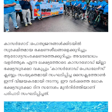
കാസർ​ഗോട് :പൊതുജനങ്ങൾക്കിടയിൽ
സുരക്ഷിതമായ ഭക്ഷണശീലങ്ങളെക്കുറിച്ചും
ആരോഗ്യസംരക്ഷണത്തെക്കുറിച്ചും അവബോധം
വളർത്തുക എന്ന ലക്ഷ്യത്തോടെ കാസറഗോഡ് ജില്ലാ
ഭക്ഷ്യസുരക്ഷാ വകുപ്പും ‘കാസർഗോഡ് പെഡലേഴ്സ്’
ക്ലബ്ബും സംയുക്തമായി സംഘടിപ്പിച്ച സൈക്ലത്തോൺ
ഇന്ന് വിജയകരമായി നടന്നു. ഈ വർഷത്തെ ലോക
ഭക്ഷ്യസുരക്ഷാ ദിന സന്ദേശം മുൻനിർത്തിയാണ്
പരിപാടി സംഘടിപ്പിച്ചത്.