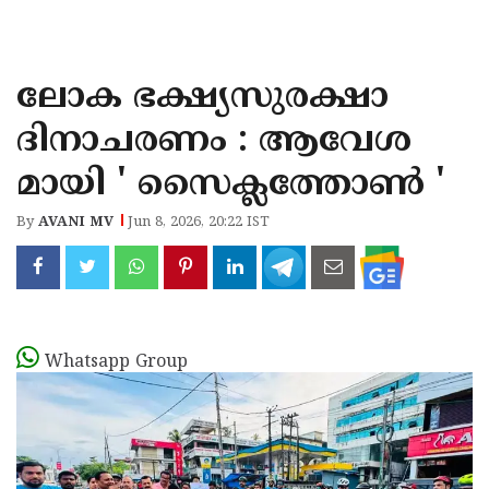
KOZHIKODE
WAYANAD
ലോക ഭക്ഷ്യസുരക്ഷാ
KANNUR
ദിനാചരണം : ആവേശ
KASARAGOD
മായി ' സൈക്ലത്തോൺ '
By
AVANI MV
Jun 8, 2026, 20:22 IST
Whatsapp Group