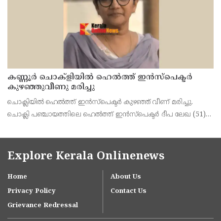
കണ്ണൂർ ചൊക്ളിയിൽ ഹെൽത്ത് ഇൻസ്പെക്ടർ
കുഴഞ്ഞുവീണു മരിച്ചു
ചൊക്ലിയിൽ ഹെൽത്ത് ഇൻസ്പെക്ടർ കുഴഞ്ഞ് വീണ് മരിച്ചു.
ചൊക്ലി പഞ്ചായത്തിലെ ഹെൽത്ത് ഇൻസ്പെക്ടർ ദീപ ലേഖ (51)
യാണ് ഇന്ന് രാവിലെ 11 മണിക്ക് പഞ്ചായത്ത് ഓഫീസിൽ നടന്ന
യോഗത്തിനിടെ കുഴഞ്ഞു വീണ് മരിച്ചത്. ഓർക്കാട്
Explore Kerala Onlinenews
Home
About Us
Privacy Policy
Contact Us
Grievance Redressal