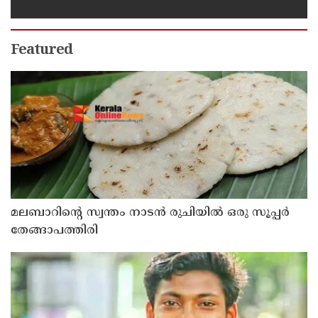
പ്രത്യേക സംഘമായി അന്വേഷണം
Featured
മലബാറിന്റെ സ്വന്തം നാടൻ രുചിയിൽ ഒരു സൂപ്പർ
തേങ്ങാപത്തിരി