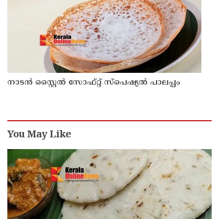
നാടൻ സ്റ്റൈൽ സോഫ്റ്റ് സ്പെഷ്യൽ പാലപ്പം
You May Like