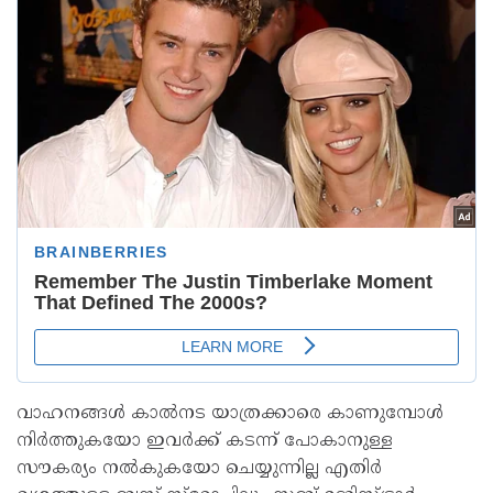
വാഹനങ്ങൾ കാൽനട യാത്രക്കാരെ കാണുമ്പോൾ
നിർത്തുകയോ ഇവർക്ക് കടന്ന് പോകാനുള്ള
സൗകര്യം നൽകുകയോ ചെയ്യുന്നില്ല എതിർ