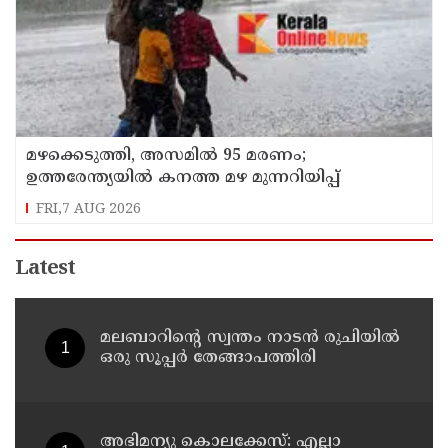
മഴക്കെടുത്തി, അസമിൽ 95 മരണം;
ഉത്തരേന്ത്യയില്‍ കനത്ത മഴ മുന്നറിയിപ്പ്
FRI,7 AUG 2026
Latest
മലബാറിന്റെ സ്വന്തം നാടൻ രുചിയിൽ
ഒരു സൂപ്പർ തേങ്ങാപത്തിരി
അഭിമന്യു കൊലക്കേസ്: എല്ലാ