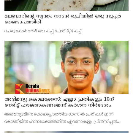
മലബാറിന്റെ സ്വന്തം നാടൻ രുചിയിൽ ഒരു സൂപ്പർ
തേങ്ങാപത്തിരി
ചേരുവകള്‍: അരി ഒരു കപ്പ് ചോറ് 3/4 കപ്പ്
അഭിമന്യു കൊലക്കേസ്: എല്ലാ പ്രതികളും 10ന്‌
നേരിട്ട്‌ ഹാജരാകണമെന്ന്‌ കർശന നിർദേശം
അഭിമന്യുവിനെ കൊലപ്പെടുത്തിയ കേസിൽ പ്രതികൾ ഇന്ന്
കോടതിയിൽ ഹാജരാകാത്തതിൽ എറണാകുളം പ്രിൻസിപ്പൽ
സെഷൻസ് കോടതിയുടെ കടുത്ത അതൃപ്തി. കേസിൽ