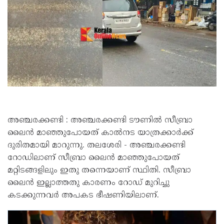
അഞ്ചരക്കണ്ടി : അഞ്ചരക്കണ്ടി ടൗണിൽ സീബ്രാ
ലൈൻ മാഞ്ഞുപോയത് കാൽനട യാത്രക്കാർക്ക്
ദുരിതമായി മാറുന്നു. തലശേരി - അഞ്ചരക്കണ്ടി
റോഡിലാണ് സീബ്രാ ലൈൻ മാഞ്ഞുപോയത്
മറ്റിടങ്ങളിലും ഇതു തന്നെയാണ് സ്ഥിതി. സീബ്രാ
ലൈൻ ഇല്ലാത്തതു കാരണം റോഡ് മുറിച്ചു
കടക്കുന്നവർ അപകട ഭീഷണിയിലാണ്.