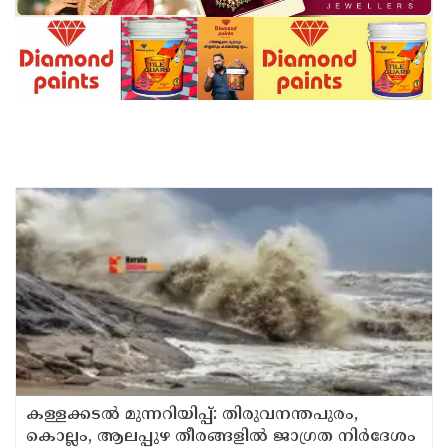
കള്ളക്കടൽ മുന്നറിയിപ്പ്: തിരുവനന്തപുരം,
കൊല്ലം, ആലപ്പുഴ തീരങ്ങളിൽ ജാഗ്രത നിർദേശം