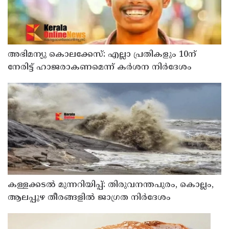
അഭിമന്യു കൊലക്കേസ്: എല്ലാ പ്രതികളും 10ന്‌
നേരിട്ട്‌ ഹാജരാകണമെന്ന്‌ കർശന നിർദേശം
കള്ളക്കടൽ മുന്നറിയിപ്പ്: തിരുവനന്തപുരം, കൊല്ലം,
ആലപ്പുഴ തീരങ്ങളിൽ ജാഗ്രത നിർദേശം