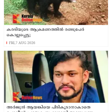
കരടിയുടെ ആക്രമണത്തിൽ രണ്ടുപേർ
കൊല്ലപ്പെട്ടു
FRI,7 AUG 2026
അർജുൻ ആയങ്കിയെ പിടികൂടാനാകാതെ