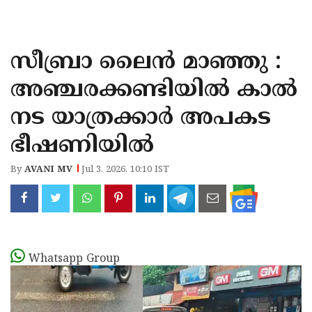
KOZHIKODE
WAYANAD
സീബ്രാ ലൈൻ മാഞ്ഞു :
KANNUR
അഞ്ചരക്കണ്ടിയിൽ കാൽ
KASARAGOD
നട യാത്രക്കാർ അപകട
ഭീഷണിയിൽ
By
AVANI MV
Jul 3, 2026, 10:10 IST
Whatsapp Group