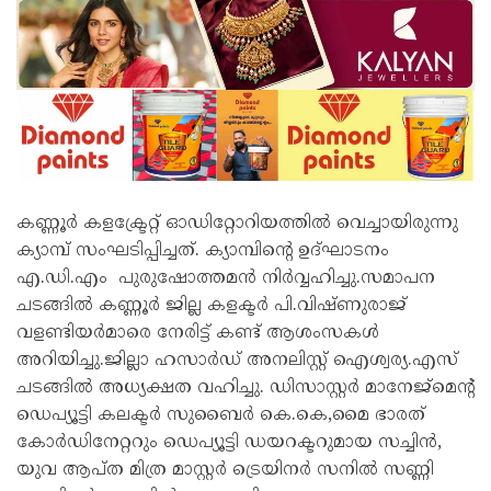
കണ്ണൂർ കളക്ട്രേറ്റ് ഓഡിറ്റോറിയത്തിൽ വെച്ചായിരുന്നു
ക്യാമ്പ് സംഘടിപ്പിച്ചത്. ക്യാമ്പിൻ്റെ ഉദ്ഘാടനം
എ.ഡി.എം പുരുഷോത്തമൻ നിർവ്വഹിച്ചു.സമാപന
ചടങ്ങിൽ കണ്ണൂർ ജില്ല കളക്ടർ പി.വിഷ്ണുരാജ്
വളണ്ടിയർമാരെ നേരിട്ട് കണ്ട് ആശംസകൾ
അറിയിച്ചു.ജില്ലാ ഹസാര്‍ഡ് അനലിസ്റ്റ് ഐശ്വര്യ.എസ്
ചടങ്ങിൽ അധ്യക്ഷത വഹിച്ചു. ഡിസാസ്റ്റര്‍ മാനേജ്‌മെൻ്റ്
ഡെപ്യൂട്ടി കലക്ടര്‍ സുബൈർ കെ.കെ,മൈ ഭാരത്
കോർഡിനേറ്ററും ഡെപ്യൂട്ടി ഡയറക്ടറുമായ സച്ചിൻ,
യുവ ആപ്ത മിത്ര മാസ്റ്റര്‍ ട്രെയിനര്‍ സനിൽ സണ്ണി