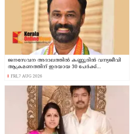
ജനസേവന അദാലത്തിൽ കണ്ണൂരിൽ വന്യജീവി
ആക്രമണത്തിന് ഇരയായ 30 പേർക്ക്
സഹായധനം അനുവദിച്ചു
FRI,7 AUG 2026