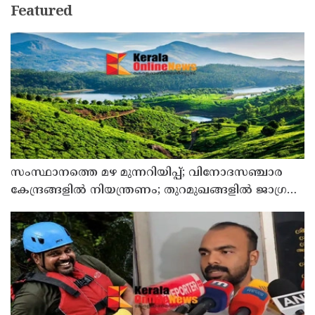
Featured
സംസ്ഥാനത്തെ മഴ മുന്നറിയിപ്പ്; വിനോദസഞ്ചാര
കേന്ദ്രങ്ങളില്‍ നിയന്ത്രണം; തുറമുഖങ്ങളില്‍ ജാഗ്രതാ
നിര്‍ദേശം