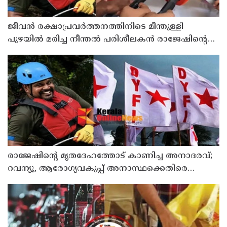
ജീവൻ രക്ഷാപ്രവർത്തനത്തിനിടെ മീന്തുള്ളി
പുഴയിൽ മരിച്ച നീന്തൽ പരിശീലകൻ രാജേഷിൻ്റെ
മൃതദേഹത്തോട് അനാദരവ് : റിപ്പോർട്ട് ലഭിച്ചാലുടൻ
നടപടിയെന്ന് കളക്ടർ
രാജേഷിന്റെ മൃതദേഹത്തോട് കാണിച്ച അനാദരവ്;
റവന്യൂ, ആരോഗ്യവകുപ്പ് അനാസ്ഥക്കെതിരെ
കടുത്ത നടപടി വേണം; ഡിവൈഎഫ്ഐ
ശക്തമായ പ്രതിഷേധത്തിലേക്ക്