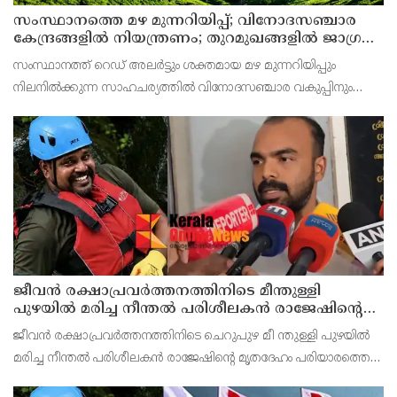
സംസ്ഥാനത്തെ മഴ മുന്നറിയിപ്പ്; വിനോദസഞ്ചാര
കേന്ദ്രങ്ങളില്‍ നിയന്ത്രണം; തുറമുഖങ്ങളില്‍ ജാഗ്രതാ
നിര്‍ദേശം
സംസ്ഥാനത്ത് റെഡ് അലര്‍ട്ടും ശക്തമായ മഴ മുന്നറിയിപ്പും
നിലനില്‍ക്കുന്ന സാഹചര്യത്തില്‍ വിനോദസഞ്ചാര വകുപ്പിനും
ജില്ലാ ടൂറിസം പ്രമോഷന്‍ കൗണ്‍സിലുകള്‍ക്കും പ്രത്യേക ജാഗ്രതാ
നിര്‍ദേശം നല്‍കി സംസ്ഥാന ദുരന്ത
ജീവൻ രക്ഷാപ്രവർത്തനത്തിനിടെ മീന്തുള്ളി
പുഴയിൽ മരിച്ച നീന്തൽ പരിശീലകൻ രാജേഷിൻ്റെ
മൃതദേഹത്തോട് അനാദരവ് : റിപ്പോർട്ട് ലഭിച്ചാലുടൻ
ജീവൻ രക്ഷാപ്രവർത്തനത്തിനിടെ ചെറുപുഴ മീ ന്തുള്ളി പുഴയിൽ
നടപടിയെന്ന് കളക്ടർ
മരിച്ച നീന്തൽ പരിശീലകൻ രാജേഷിൻ്റെ മൃതദേഹം പരിയാരത്തെ
കണ്ണൂർ മെഡിക്കൽ കോളേജ് ആശുപത്രിയിൽ നിന്നും