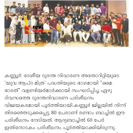
കണ്ണൂർ: ദേശീയ ദുരന്ത നിവാരണ അതോറിറ്റിയുടെ
'യുവ ആപ്ദ മിത്ര' പദ്ധതിയുടെ ഭാഗമായി "മൈ
ഭാരത്" വളണ്ടിയര്‍മാർക്കായി സംഘടിപ്പിച്ച ഏഴു
ദിവസത്തെ ദുരന്തനിവാരണ പരിശീലനം
വിജയകരമായി പൂർത്തിയായി.കണ്ണൂർ ജില്ലയിൽ നിന്ന്
തിരഞ്ഞെടുക്കപ്പെട്ട 80 പേരാണ് രണ്ടാം ബാച്ചിൽ ഈ
പരിശീലനം നേടിയത്. ആദ്യബാച്ചിൽ 60 പേർ
ഇതിനോടകം പരിശീലനം പൂർത്തിയാക്കിയിരുന്നു.