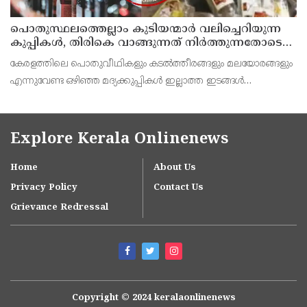
പൊതുസ്ഥലത്തെല്ലാം കുടിയന്മാര്‍ വലിച്ചെറിയുന്ന
കുപ്പികള്‍, തിരികെ വാങ്ങുന്നത് നിര്‍ത്തുന്നതോടെ
ഇത് ഇരട്ടിക്കും, കോടികളുടെ ലാഭമുള്ള പദ്ധതി
കേരളത്തിലെ പൊതുവീഥികളും കടല്‍ത്തീരങ്ങളും മലയോരങ്ങളും
നിര്‍ത്തിയത് എന്തിന്? സര്‍ക്കാരിന്റേത് തലതിരിഞ്ഞ
എന്നുവേണ്ട ഒഴിഞ്ഞ മദ്യക്കുപ്പികള്‍ ഇല്ലാത്ത ഇടങ്ങള്‍
തീരുമാനമോ?
അപൂര്‍വമാണ്.
Explore Kerala Onlinenews
Home
About Us
Privacy Policy
Contact Us
Grievance Redressal
Copyright © 2024 keralaonlinenews