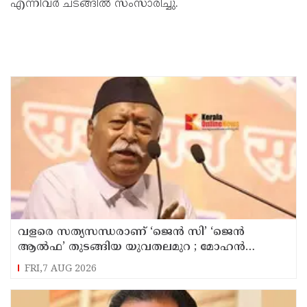
എന്നിവർ ചടങ്ങിൽ സംസാരിച്ചു.
വളരെ സത്യസന്ധരാണ് ‘ജെൻ സി’ ‘ജെൻ
ആൽഫ’ തുടങ്ങിയ യുവതലമുറ ; മോഹൻ
ഭാഗവത്
FRI,7 AUG 2026