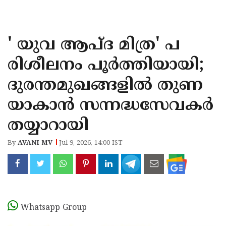
KOZHIKODE
WAYANAD
' യുവ ആപ്ദ മിത്ര' പ
KANNUR
രിശീലനം പൂർത്തിയായി;
KASARAGOD
ദുരന്തമുഖങ്ങളിൽ തുണ
യാകാൻ സന്നദ്ധസേവകർ
തയ്യാറായി
By
AVANI MV
Jul 9, 2026, 14:00 IST
Whatsapp Group