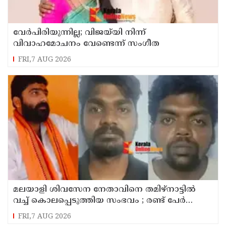
വേർപിരിയുന്നില്ല; വിജയ്‍യി നിന്ന്
വിവാഹമോചനം വേണ്ടെന്ന് സംഗീത
FRI,7 AUG 2026
മലയാളി ശിവസേന നേതാവിനെ തമിഴ്നാട്ടിൽ
വച്ച് കൊലപ്പെടുത്തിയ സംഭവം ; രണ്ട് പേർ
പിടിയിൽ
FRI,7 AUG 2026