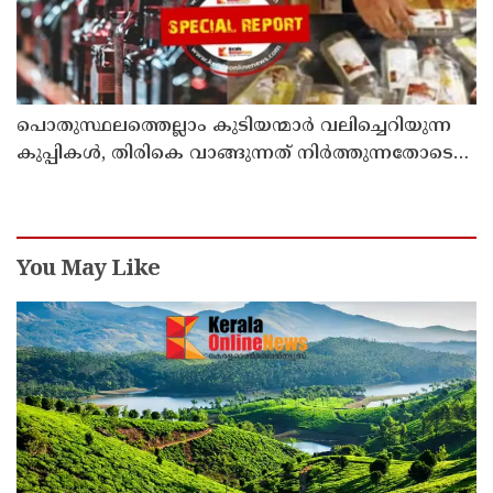
പൊതുസ്ഥലത്തെല്ലാം കുടിയന്മാര്‍ വലിച്ചെറിയുന്ന
കുപ്പികള്‍, തിരികെ വാങ്ങുന്നത് നിര്‍ത്തുന്നതോടെ
ഇത് ഇരട്ടിക്കും, കോടികളുടെ ലാഭമുള്ള പദ്ധതി
നിര്‍ത്തിയത് എന്തിന്? സര്‍ക്കാരിന്റേത് തലതിരിഞ്ഞ
തീരുമാനമോ?
You May Like