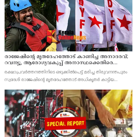
പോസ്റ്റുമോർട്ടം നടപടികൾക്കു ശേഷം സ്വദേശമായ തിരുവ
രാജേഷിന്റെ മൃതദേഹത്തോട് കാണിച്ച അനാദരവ്;
റവന്യൂ, ആരോഗ്യവകുപ്പ് അനാസ്ഥക്കെതിരെ
കടുത്ത നടപടി വേണം; ഡിവൈഎഫ്ഐ
രക്ഷാപ്രവർത്തനത്തിനിടെ ഒഴുക്കിൽപെട്ട് മരിച്ച തിരുവനന്തപുരം
ശക്തമായ പ്രതിഷേധത്തിലേക്ക്
സ്വദേശി രാജേഷിന്റെ മൃതദേഹത്തോട് അധികൃതർ കാട്ടിയ
മനുഷ്യത്വരഹിതമായ അനാദരവിനെതിരെ ഡിവൈഎഫ്ഐ
കണ്ണൂർ ജില്ലാ സെക്രട്ടറിയേറ്റ് ശക്തമായി പ്രതിഷേധിക്ക