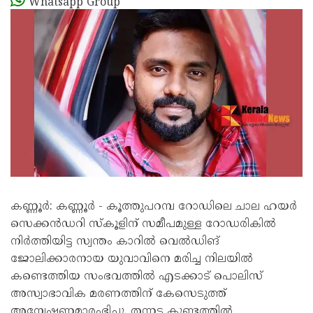
Whatsapp Group
കണ്ണൂർ: കണ്ണൂർ - കൂത്തുപറമ്പ റോഡിലെ ചാല ഹയർ
സെക്കൻഡറി സ്‌കൂളിന് സമീപമുള്ള റോഡരികിൽ
നിർത്തിയിട്ട സ്വന്തം കാറിൽ വെൽഡിങ്
ജോലിക്കാരനായ യുവാവിനെ മരിച്ച നിലയിൽ
കണ്ടെത്തിയ സംഭവത്തിൽ എടക്കാട് പൊലിസ്
അസ്വാഭാവിക മരണത്തിന് കേസെടുത്ത്
അന്വേഷണമാരംഭിച്ചു. തന്നട കുണ്ടത്തിൽ