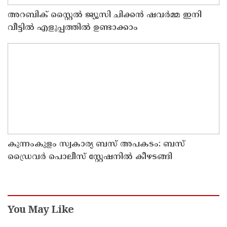
അറബിക് സ്റ്റൈൽ ജ്യൂസി ചിക്കൻ ഷവർമ്മ ഇനി
വീട്ടിൽ എളുപ്പത്തിൽ ഉണ്ടാക്കാം
കുന്നംകുളം സ്വകാര്യ ബസ് അപകടം: ബസ്
ഡ്രൈവർ പൊലീസ് സ്റ്റേഷനിൽ കീഴടങ്ങി
You May Like