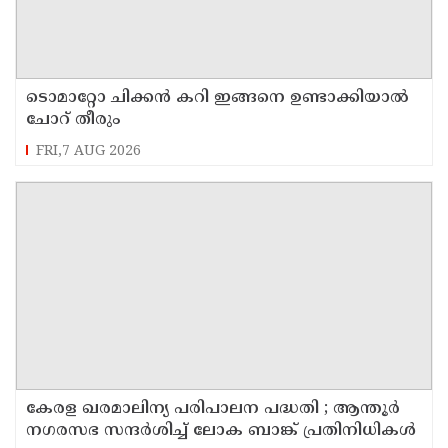
ടൊമാറ്റോ ചിക്കൻ കറി ഇങ്ങനെ ഉണ്ടാക്കിയാൽ
ചോറ് തീരും
FRI,7 AUG 2026
കേരള ഖരമാലിന്യ പരിപാലന പദ്ധതി ; ആന്തൂർ
നഗരസഭ സന്ദർശിച്ച് ലോക ബാങ്ക് പ്രതിനിധികൾ