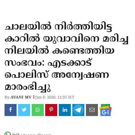
KOZHIKODE
WAYANAD
ചാലയിൽ നിർത്തിയിട്ട
KANNUR
കാറിൽ യുവാവിനെ മരിച്ച
KASARAGOD
നിലയിൽ കണ്ടെത്തിയ
സംഭവം: എടക്കാട്
പൊലിസ് അന്വേഷണ
മാരംഭിച്ചു
By
AVANI MV
Jun 8, 2026, 11:35 IST