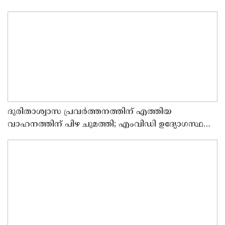
ആധുനികവത്കരണത്തിനുമായി 64.21 കോടി രൂപ
കൂടി അനുവദിച്ചു
ദുരിതാശ്വാസ പ്രവർത്തനത്തിന് എത്തിയ
വാഹനത്തിന് പിഴ ചുമത്തി; എംവിഡി ഉദ്യോഗസ്ഥന്
സസ്പെൻഷൻ