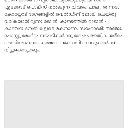
മരണ കാരണം വ്യക്തമാവുകയുള്ളുവെന്നാണ്
എടക്കാട് പൊലിസ് നൽകുന്ന വിവരം. ചാല , ത ന്നട,
കോയ്യോട് ഭാഗങ്ങളിൽ വെൽഡിങ് ജോലി ചെയ്തു
വരികയായിരുന്നു രജിൻ. കുണ്ടത്തിൽ രാജൻ -
കാഞ്ചന ദമ്പതികളുടെ മകനാണ്. സഹോദരി: അഞ്ജു.
പോസ്റ്റു മോർട്ടം നടപടികൾക്കു ശേഷം ഭൗതിക ശരീരം
അന്തിമോപചാര കർമ്മങ്ങൾക്കായി ബന്ധുക്കൾക്ക്
വിട്ടുകൊടുക്കും.