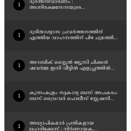
ദുരന്തനിവാരണം :
അഗ്നിരക്ഷസേനയുടെ
വിപുലീകരണത്തിനും
ആധുനികവത്കരണത്തിനുമായി
64.21 കോടി രൂപ കൂടി അനുവദിച്ചു
ദുരിതാശ്വാസ പ്രവർത്തനത്തിന്
എത്തിയ വാഹനത്തിന് പിഴ ചുമത്തി;
എംവിഡി ഉദ്യോഗസ്ഥന്
സസ്പെൻഷൻ
അറബിക് സ്റ്റൈൽ ജ്യൂസി ചിക്കൻ
ഷവർമ്മ ഇനി വീട്ടിൽ എളുപ്പത്തിൽ
ഉണ്ടാക്കാം
കുന്നംകുളം സ്വകാര്യ ബസ് അപകടം:
ബസ് ഡ്രൈവർ പൊലീസ് സ്റ്റേഷനിൽ
കീഴടങ്ങി
അധ്യാപികമാര്‍ പ്രതികളായ
ലഹരിക്കേസ് ; നിർണായക