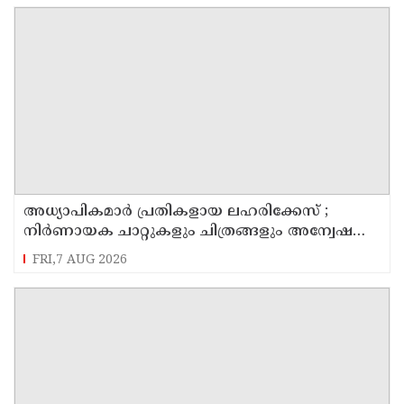
അധ്യാപികമാര്‍ പ്രതികളായ ലഹരിക്കേസ് ;
നിർണായക ചാറ്റുകളും ചിത്രങ്ങളും അന്വേഷണ
സംഘത്തിന്
FRI,7 AUG 2026