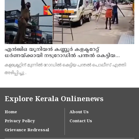
എൻജിഒ യൂനിയൻ കണ്ണൂർ കളക്ടറേറ്റ്
ധർണയ്ക്കായി നടുറോഡിൽ പന്തൽ കെട്ടിയ
പൊലീസ് എത്തി അഴിപ്പിച്ചു
കളക്ട്രേറ്റിന് മുന്നിൽ റോഡിൽ കെട്ടിയ പന്തൽ പൊലീസ് എത്തി
അഴിപ്പിച്ചു .
Explore Kerala Onlinenews
Home
About Us
Privacy Policy
Contact Us
Grievance Redressal