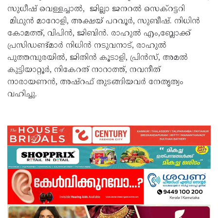
സുധീഷ് വെള്ളച്ചാൽ, ജില്ലാ ജനറൽ സെക്റട്ടറി
മിഥുൻ മാറോളി, അക്ഷയ് പറവൂർ, സുബീഷ്. നിധിൻ
കോമത്ത്, വിപിൻ, ജിബിൻ. രാഹുൽ എം,ബ്ലോക്ക്
പ്രസിഡണ്ട്മാർ നിധിൻ നടുവനാട്, രാഹുൽ
പുത്തമ്പുരയിൽ, ജിതിൻ കൂടാളി, പ്രിൻസ്, അമൽ
കുട്ടിയാറ്റൂർ, നികേറത് നാറാത്ത്, നവനീത്
നാരായണൻ, അഷ്റഫ് തുടങ്ങിയവർ നേതൃത്വം
വഹിച്ചു.