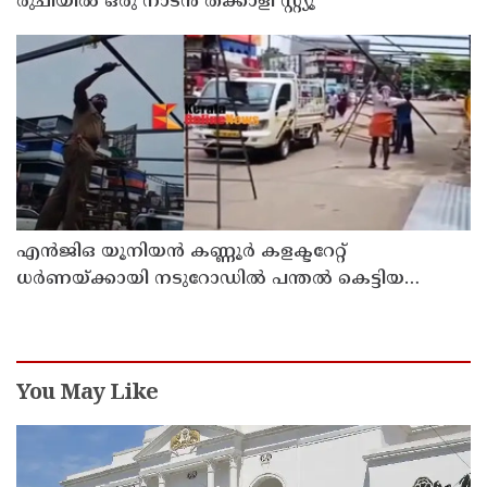
രുചിയിൽ ഒരു നാടൻ തക്കാളി സ്റ്റ്യൂ
എൻജിഒ യൂനിയൻ കണ്ണൂർ കളക്ടറേറ്റ്
ധർണയ്ക്കായി നടുറോഡിൽ പന്തൽ കെട്ടിയ
പൊലീസ് എത്തി അഴിപ്പിച്ചു
You May Like