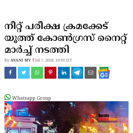
KOZHIKODE
WAYANAD
നീറ്റ് പരീക്ഷ ക്രമക്കേട്
KANNUR
യൂത്ത് കോൺഗ്രസ്‌ നൈറ്റ്‌
KASARAGOD
മാർച്ച് നടത്തി
By
AVANI MV
Jul 7, 2026, 10:30 IST
Whatsapp Group