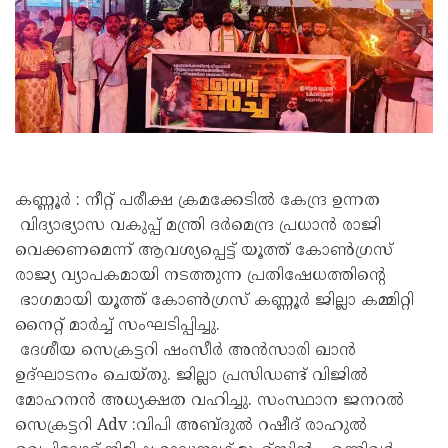
കണ്ണൂർ : നീറ്റ് പരീക്ഷ ക്രമക്കേടിൽ കേന്ദ്ര ഉന്നത
വിദ്യാഭ്യാസ വകുപ്പ് മന്ത്രി ദർമെന്ദ്ര പ്രധാൻ രാജി
വെക്കണമെന്ന് ആവശ്യപ്പെട്ട് യൂത്ത് കോൺഗ്രസ്‌
രാജ്യ വ്യാപകമായി നടത്തുന്ന പ്രതിഷേധത്തിന്റെ
ഭാഗമായി യൂത്ത് കോൺഗ്രസ് കണ്ണൂർ ജില്ലാ കമ്മിറ്റി
നൈറ്റ് മാർച്ച് സംഘടിപ്പിച്ചു.
ദേശീയ സെക്രട്ടറി ഷംസീർ അൻസാരി ഖാൻ
ഉദ്ഘാടനം ചെയ്തു. ജില്ലാ പ്രസിഡണ്ട് വിജിൽ
മോഹനൻ അധ്യക്ഷത വഹിച്ചു. സംസ്ഥാന ജനറൽ
സെക്രട്ടറി Adv :വിപി അബ്ദുൽ റഷീദ് രാഹുൽ