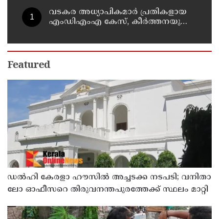
വടകര അധ്യാപികമാർ പ്രതികളായ
എംഡിഎംഎ കേസ്, കീർത്തനയുടെ
കസ്റ്റഡി അപേക്ഷ ഇന്ന് പരിഗണിക്കും
Featured
ഡൽഹി കേരളാ ഹൗസില്‍ അച്ചടക്ക നടപടി; വനിതാ
ലോ ഓഫീസറെ തിരുവനന്തപുരത്തേക്ക്‌ സ്ഥലം മാറ്റി