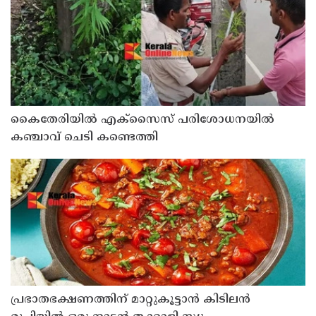
കൈതേരിയിൽ എക്സൈസ് പരിശോധനയിൽ
കഞ്ചാവ് ചെടി കണ്ടെത്തി
പ്രഭാതഭക്ഷണത്തിന് മാറ്റുകൂട്ടാൻ കിടിലൻ