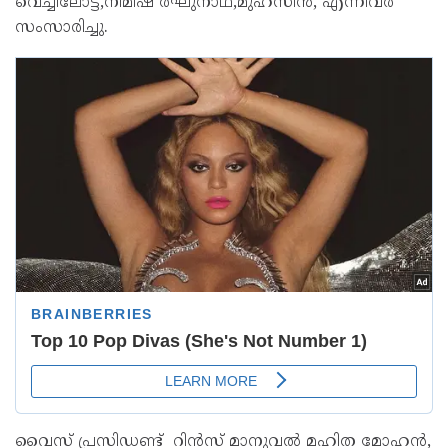
വെച്ചിലോട്ട്,നിമിഷ രഘുനാഥ്,മുഹ്സിൻ, എന്നിവർ
സംസാരിച്ചു.
വൈസ് പ്രസിഡണ്ട്‌ റിൻസ് മാനുവൽ മഹിത മോഹൻ,