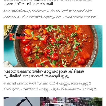
കഞ്ചാവ് ചെടി കണ്ടെത്തി
കൈതേരിയിൽ എക്സൈസ് പരിശോധനയിൽ റോഡരികിൽ
കഞ്ചാവ് ചെടി കണ്ടെത്തി.കൂത്തുപറമ്പ് എക്സൈസ് റെയിഞ്ച്
ഇൻസ്പെക്ടർ കെ. ശശിയുടെ നേതൃത്വത്തിൽ ഇന്ന് രാവിലെ
നടത്തിയ
പ്രഭാതഭക്ഷണത്തിന് മാറ്റുകൂട്ടാൻ കിടിലൻ
രുചിയിൽ ഒരു നാടൻ തക്കാളി സ്റ്റ്യൂ
തക്കാളി ചതുരത്തിൽ നുറുക്കിയത് 4 എണ്ണം, വെളിച്ചെണ്ണ 2
ടീസ്പൂൺ, ഏലയ്ക്ക 3 എണ്ണം, പട്ട ചെറിയ കഷണം, ഗ്രാമ്പൂ 2
എണ്ണം, കടുക് അര ടീസ്പൂൺ, സവാള അരിഞ്ഞത് ഒരെണ്ണം,
ചുവന്ന മുളക് 2 എണ്ണം