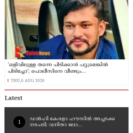
'ഒളിവിലുള്ള തന്നെ പിടിക്കാൻ പറ്റുമെങ്കിൽ
പിടിച്ചോ'; പൊലീസിനെ വീണ്ടും
വെല്ലുവിളിച്ച് അർജുൻ ആയങ്കി
THU,6 AUG 2026
Latest
ഡൽഹി കേരളാ ഹൗസില്‍ അച്ചടക്ക
നടപടി; വനിതാ ലോ
ഓഫീസറെ തിരുവനന്തപുരത്തേക്ക്‌