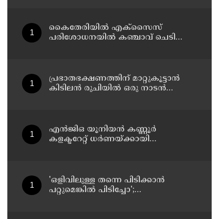
സ്ഥലം മാറ്റി
കൈതേരിയിൽ എക്സൈസ്
പരിശോധനയിൽ കഞ്ചാവ് ചെടി
കണ്ടെത്തി
പ്രഭാതഭക്ഷണത്തിന് മാറ്റുകൂട്ടാൻ
കിടിലൻ രുചിയിൽ ഒരു നാടൻ
തക്കാളി സ്റ്റ്യൂ
എൻജിഒ യൂനിയൻ കണ്ണൂർ
കളക്ടറേറ്റ് ധർണയ്ക്കായി
നടുറോഡിൽ പന്തൽ കെട്ടിയ
പൊലീസ് എത്തി അഴിപ്പിച്ചു
'ഒളിവിലുള്ള തന്നെ പിടിക്കാൻ
പറ്റുമെങ്കിൽ പിടിച്ചോ';
പൊലീസിനെ വീണ്ടും
വെല്ലുവിളിച്ച് അർജുൻ ആയങ്കി