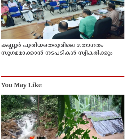
കണ്ണൂർ പുതിയതെരുവിലെ ഗതാഗതം
സുഗമമാക്കാന്‍ നടപടികള്‍ സ്വീകരിക്കും
You May Like