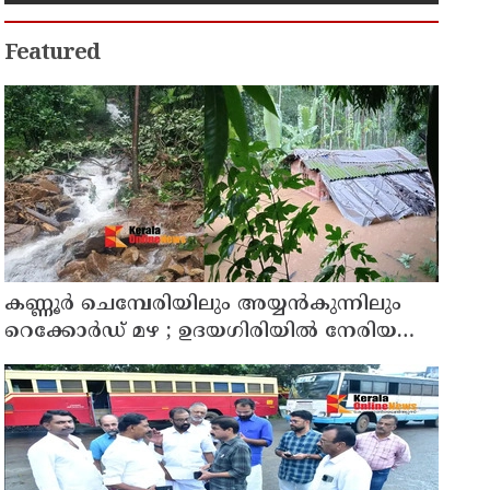
Featured
കണ്ണൂർ ചെമ്പേരിയിലും അയ്യൻകുന്നിലും
റെക്കോർഡ് മഴ ; ഉദയഗിരിയിൽ നേരിയ
ഉരുൾപൊട്ടൽ; 13 പേരെ ക്യാമ്പിലേക്ക് മാറ്റി