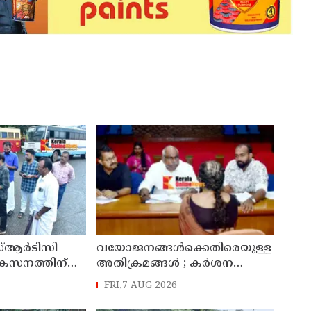
്ആർടിസി
വയോജനങ്ങൾക്കെതിരെയുള്ള
ികസനത്തിന്
അതിക്രമങ്ങൾ ; കർശന
്യാറാക്കി
നടപടി സ്വീകരിക്കുമെന്ന്
FRI,7 AUG 2026
 ടി ഒ മോഹനൻ
കമ്മീഷൻ