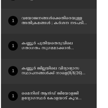
മാസ്റ്റർ പ്ലാൻ തയ്യാറാക്കി
സമർപ്പിക്കും : ടി ഒ മോഹനൻ എം
എൽ എ
വയോജനങ്ങൾക്കെതിരെയുള്ള
അതിക്രമങ്ങൾ ; കർശന നടപടി
സ്വീകരിക്കുമെന്ന് കമ്മീഷൻ
കണ്ണൂർ പുതിയതെരുവിലെ
ഗതാഗതം സുഗമമാക്കാന്‍
നടപടികള്‍ സ്വീകരിക്കും
കണ്ണൂർ ജില്ലയിലെ വിദ്യാഭ്യാസ
സ്ഥാപനങ്ങള്‍ക്ക് നാളെ(8/8/26)
അവധി പ്രഖ്യാപിച്ചു
മൈനിങ് ആൻഡ്​ ജിയോളജി
ഉദ്യോഗസ്ഥർ കോളയാട് കൂവ
ഉന്നതി സന്ദർശിച്ചു