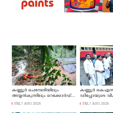
കണ്ണൂർ ചെമ്പേരിയിലും
കണ്ണൂർ കെഎസ
അയ്യൻകുന്നിലും റെക്കോർഡ്
ഡിപ്പോയുടെ വ
മഴ ; ഉദയഗിരിയിൽ നേരിയ
മാസ്റ്റർ പ്ലാൻ തയ
FRI,7 AUG 2026
FRI,7 AUG 2026
ഉരുൾപൊട്ടൽ; 13 പേരെ
സമർപ്പിക്കും :
ക്യാമ്പിലേക്ക് മാറ്റി
എം എൽ എ