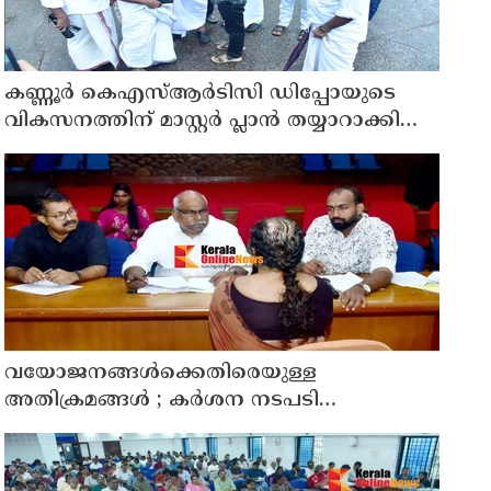
കണ്ണൂർ കെഎസ്ആർടിസി ഡിപ്പോയുടെ
വികസനത്തിന് മാസ്റ്റർ പ്ലാൻ തയ്യാറാക്കി
സമർപ്പിക്കും : ടി ഒ മോഹനൻ എം എൽ എ
വയോജനങ്ങൾക്കെതിരെയുള്ള
അതിക്രമങ്ങൾ ; കർശന നടപടി
സ്വീകരിക്കുമെന്ന് കമ്മീഷൻ