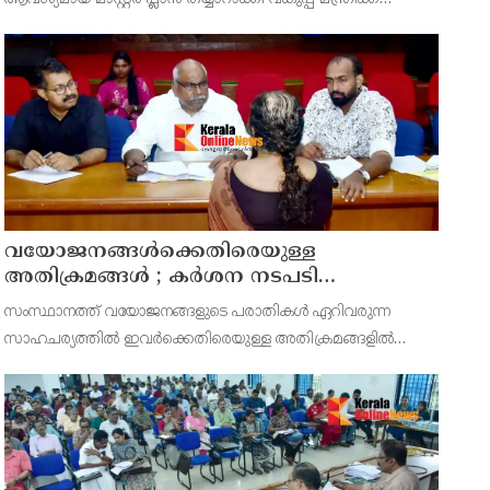
സമർപ്പിക്കുമെന്ന് അഡ്വ.ടി ഒ മോഹനൻ എംഎൽഎ
അറിയിച്ചു. ഡിപ്പോയ്ക്ക് നാല് ഏക്കറിൽ അധികം വരുന്ന
സ്ഥലമുണ്ട്
വയോജനങ്ങൾക്കെതിരെയുള്ള
അതിക്രമങ്ങൾ ; കർശന നടപടി
സ്വീകരിക്കുമെന്ന് കമ്മീഷൻ
സംസ്ഥാനത്ത് വയോജനങ്ങളുടെ പരാതികൾ ഏറിവരുന്ന
സാഹചര്യത്തിൽ ഇവർക്കെതിരെയുള്ള അതിക്രമങ്ങളിൽ
കർശന നടപടി സ്വീകരിക്കുമെന്ന് വയോജന കമ്മീഷൻ
ചെയർമാൻ അഡ്വ. കെ. സോമപ്രസാദ്.