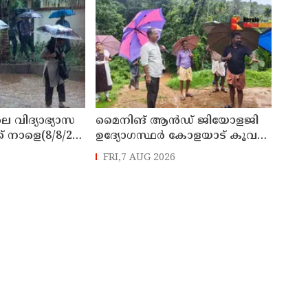
െ വിദ്യാഭ്യാസ
മൈനിങ് ആൻഡ്​ ജിയോളജി
് നാളെ(8/8/26)
ഉദ്യോഗസ്ഥർ കോളയാട് കൂവ
്ചു
ഉന്നതി സന്ദർശിച്ചു
FRI,7 AUG 2026