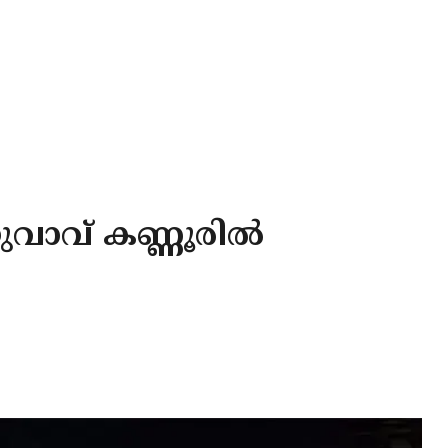
യുവാവ് കണ്ണൂരിൽ