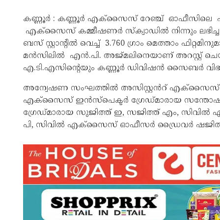
കണ്ണൂർ : കണ്ണൂർ എക്‌സൈസ് റേഞ്ച് ഓഫീസിലെ 
എക്സൈസ് കമ്മീഷണർ സ്ക്വാഡിൽ നിന്നും ലഭിച്ച
ബസ് സ്റ്റാൻ്റിൽ വെച്ച് 3.760 ഗ്രാം മെത്താം ഫിറ്റമ
മൻസിലിൽ എൻ.പി. അജ്മലിനെയാണ് അറസ്റ്റ് ചെയ
എ.ടി.എസിന്റെയും കണ്ണൂർ ഡിവിഷൻ സൈബർ വിഭാഗത
അന്വേഷണ സംഘത്തിൽ അസിസ്റ്റൻറ് എക്സൈസ് ഇൻ
എക്സൈസ് ഇൻസ്പെക്ടർ ഗ്രേഡ്മാരായ സന്തോഷ് ത
ഗ്രേഡ്മാരായ സുജിത്ത് ഇ, സജിത്ത് എം, സിവി
പി, സിവിൽ എക്സൈസ് ഓഫീസർ ഡ്രൈവർ ഷജിത്ത്. 