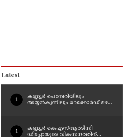
Latest
കണ്ണൂർ ചെമ്പേരിയിലും
അയ്യൻകുന്നിലും റെക്കോർഡ് മഴ ;
ഉദയഗിരിയിൽ നേരിയ
ഉരുൾപൊട്ടൽ; 13 പേരെ
ക്യാമ്പിലേക്ക് മാറ്റി
കണ്ണൂർ കെഎസ്ആർടിസി
ഡിപ്പോയുടെ വികസനത്തിന്