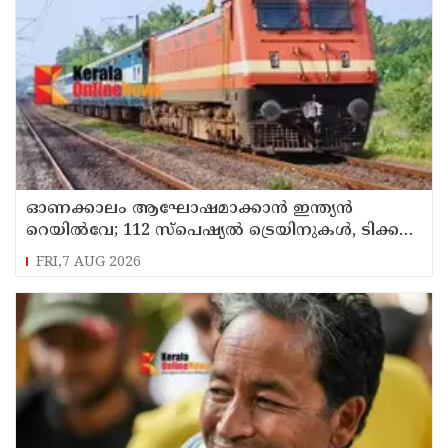
ഓണക്കാലം ആഘോഷമാക്കാൻ ഇന്ത്യൻ
റെയിൽവേ; 112 സ്പെഷ്യൽ ട്രെയിനുകൾ, ടിക്കറ്റ്
ബുക്കിംഗുകൾ ഉടൻ ആരംഭിക്കും
FRI,7 AUG 2026