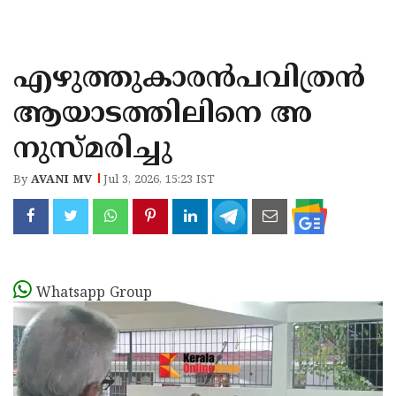
KOZHIKODE
WAYANAD
എഴുത്തുകാരൻപവിത്രൻ
KANNUR
ആയാടത്തിലിനെ അ
KASARAGOD
നുസ്മരിച്ചു
By
AVANI MV
Jul 3, 2026, 15:23 IST
Whatsapp Group