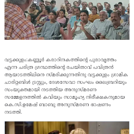
വട്ടക്കുളം:കണ്ണൂർ കരാറിനകത്തിന്റെ പുരാവൃത്തം
എന്ന ചരിത്ര ഗ്രന്ഥത്തിന്റെ രചയിതാവ് പവിത്രൻ
ആയാടത്തിലിനെ സ്മരിക്കുന്നതിനു വട്ടക്കുളം ഗ്രാമിക
ചാരിറ്റബിൾ ട്രസ്റ്റും, ദേശസേവാ സംഘം ലൈബ്രറിയും
സംയുക്തമായി നടത്തിയ അനുസ്മരണ
സമ്മേളനത്തിൽ കവിയും സാമൂഹ്യ നിരീക്ഷകനുമായ
കെ.സി.ഉമേഷ് ബാബു അനുസ്മരണ ഭാഷണം
നടത്തി.