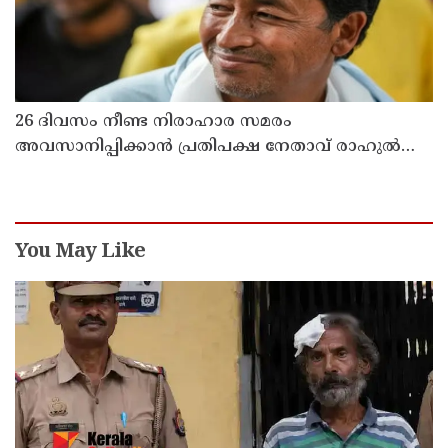
26 ദിവസം നീണ്ട നിരാഹാര സമരം
അവസാനിപ്പിക്കാൻ പ്രതിപക്ഷ നേതാവ് രാഹുൽ
ഗാന്ധിയുടെ സഹായം തേടിയിരുന്നു ; സോനം
വാങ്ചുക്
You May Like