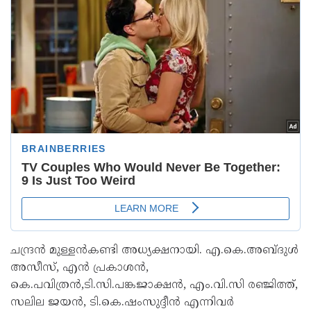
ചന്ദ്രൻ മുള്ളൻകണ്ടി അധ്യക്ഷനായി. എ.കെ.അബ്ദുൾ
അസീസ്, എൻ പ്രകാശൻ,
കെ.പവിത്രൻ,ടി.സി.പങ്കജാക്ഷൻ, എം.വി.സി രഞ്ജിത്ത്,
സലില ജയൻ, ടി.കെ.ഷംസുദ്ദീൻ എന്നിവർ