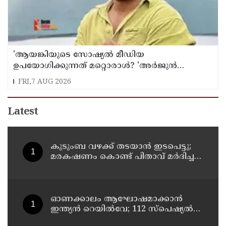
'ആയങ്കിയുടെ സോഷ്യൽ മീഡിയ
ഉപയോഗിക്കുന്നത് മറ്റൊരാൾ? 'അർജുൻ
ആയങ്കിയെ പൂട്ടാനൊരുങ്ങി പൊലീസ്';
FRI,7 AUG 2026
കൊച്ചിയിൽ വ്യാപക പരിശോധന
Latest
കുടുംബ വഴക്ക് തടയാന്‍ ഇടപെട്ടു;
മരകഷണം കൊണ്ട് പിതാവ് മർദിച്ച
17കാരിക്ക് ദാരുണാന്ത്യം
ഓണക്കാലം ആഘോഷമാക്കാൻ
ഇന്ത്യൻ റെയിൽവേ; 112 സ്പെഷ്യൽ
ട്രെയിനുകൾ, ടിക്കറ്റ് ബുക്കിംഗുകൾ