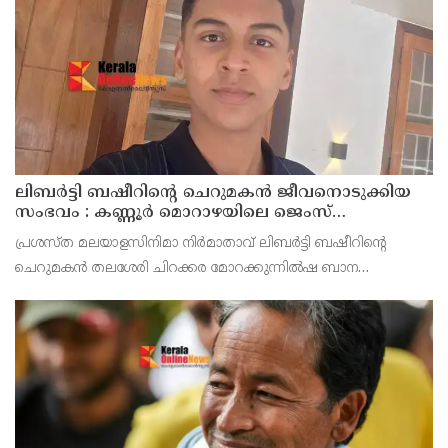
ട്രെയിനുകൾ ഓടുക. മറുനാടൻ മലയാളികൾക്കും വിദ്യാ
ലിബർട്ടി ബഷീറിന്റെ ചെറുമകൻ ജീവനൊടുക്കിയ
സംഭവം : കണ്ണൂർ മൊറാഴയിലെ ജെംസ്
ഇൻ്റർനാഷനൽ സ്കൂളിലെ പ്രധാന
പ്രശസ്ത മലയാളസിനിമാ നിർമാതാവ് ലിബർട്ടി ബഷീറിന്റെ
അധ്യാപികക്കെതിരെ പരാതിയുമായിബന്ധുക്കൾ
ചെറുമകൻ തലശേരി ചിറക്കര മോറക്കുന്നിൽഷ ബാന
മൻസിലിൽ അമീറിൻ്റെ മകൻ റയാൻ അമീർ (14)
ജീവനൊടുക്കിയസംഭവത്തിൽ കണ്ണൂർ മോറാഴയിലെ ജെംസ്
ഇൻ്റർനാഷനൽ സ്കൂൾ പ്രധാന അധ്