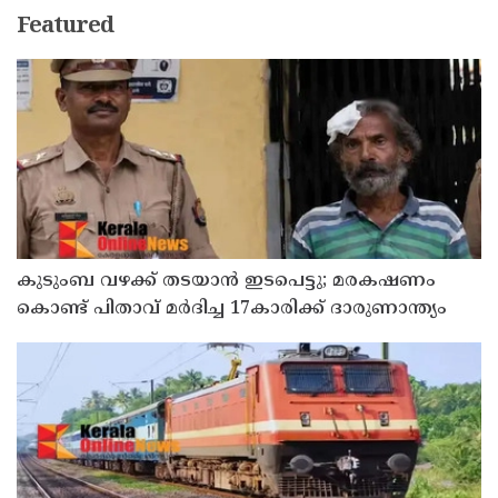
Featured
കുടുംബ വഴക്ക് തടയാന്‍ ഇടപെട്ടു; മരകഷണം
കൊണ്ട് പിതാവ് മർദിച്ച 17കാരിക്ക് ദാരുണാന്ത്യം