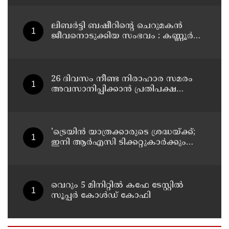
ഉടൻ ആരംഭിക്കും
ലിബർട്ടി ബഷീറിന്റെ ചെറുമകൻ
ജീവനൊടുക്കിയ സംഭവം : കണ്ണൂർ
മൊറാഴയിലെ ജെംസ്
ഇൻ്റർനാഷനൽ സ്കൂളിലെ പ്രധാന
അധ്യാപികക്കെതിരെ
പരാതിയുമായിബന്ധുക്കൾ
26 ദിവസം നീണ്ട നിരാഹാര സമരം
അവസാനിപ്പിക്കാൻ പ്രതിപക്ഷ
നേതാവ് രാഹുൽ ഗാന്ധിയുടെ
സഹായം തേടിയിരുന്നു ; സോനം
വാങ്ചുക്
'ട്രെയിൻ യാത്രക്കാരുടെ ശ്രദ്ധയ്ക്ക്‌;
ഇനി ആർഎസി ടിക്കറ്റുകാർക്കും
കമ്പിളിപ്പുതപ്പ് ലഭിക്കും
വെറും 5 മിനിറ്റിൽ കഫേ ടേസ്റ്റിൽ
സൂപ്പർ കോൾഡ് കോഫി