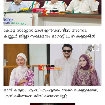
കേരള സ്‌റ്റേറ്റ്സ് മാൾ ഇൻഡസ്ട്രീസ് അസോ.
കണ്ണൂർ ജില്ലാ സമ്മേളനം ഓഗസ്റ്റ് 11 ന് കണ്ണൂരിൽ
ഓന് കള്ളും എംഡിഎംഎയും വേറെ പെണ്ണുമുണ്ട്,
എനിക്കിങ്ങനെ ജീവിക്കാനാവില്ല';
പൊയ്ത്തുംകടവിൽജീവനൊടുക്കിയ റിസയുടെ