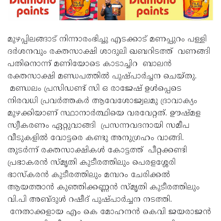
മുഴപ്പിലങ്ങാട് നിന്നാരംഭിച്ചു എടക്കാട് മണപ്പുറം പള്ളി
ദർശനവും രക്തസാക്ഷി ശാദുലി ഖബറിടത്ത് വണങ്ങി
പതിനൊന്ന് മണിയോടെ കാടാച്ചിറ ബാലൻ
രക്തസാക്ഷി മണ്ഡപത്തിൽ പുഷ്പാർച്ചന ചെയ്തു.
മണ്ഡലം പ്രസിഡണ്ട് സി ഒ രാജേഷ് ഉൾപ്പെടെ
നിരവധി പ്രവർത്തകർ ആവേശോജ്വലമു ദ്രാവാക്യം
മുഴക്കിയാണ് സ്ഥാനാർത്ഥിയെ വരവേറ്റത്. ഊഷ്മള
സ്വീകരണം ഏറ്റുവാങ്ങി പ്രസന്നവദനായി സമീപ
വീടുകളിൽ വോട്ടരെ കണ്ടു അനുഗ്രഹം വാങ്ങി.
തുടർന്ന് രക്തസാക്ഷികൾ കോട്ടത്ത് പീറ്റക്കണ്ടി
പ്രഭാകരൻ സ്മൃതി കുടീരത്തിലും പെരളശ്ശേരി
ഭാസ്കരൻ കുടീരത്തിലും മമ്പറം ചേരിക്കൽ
ആയത്താൻ കുഞ്ഞിക്കണ്ണൻ സ്മൃതി കുടീരത്തിലും
വി.പി അബ്ദുൾ റഷീദ് പുഷ്പാർച്ചന നടത്തി.
നേതാക്കളായ എം കെ മോഹനൻ കെവി ജയരാജൻ