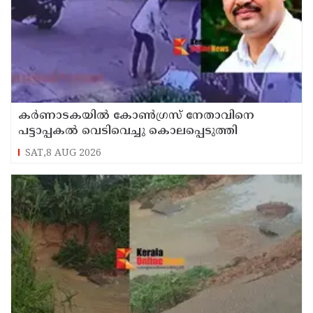
കർണാടകയിൽ കോൺഗ്രസ് നേതാവിനെ
പട്ടാപ്പകൽ വെടിവെച്ചു കൊലപ്പെടുത്തി
SAT,8 AUG 2026