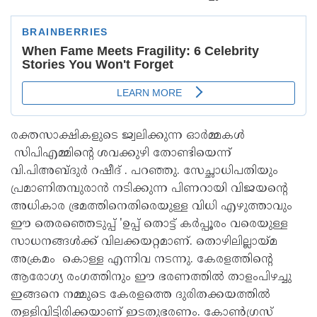
രക്തസാക്ഷികളുടെ ജ്വലിക്കുന്ന ഓർമ്മകൾ
സിപിഎമ്മിൻ്റെ ശവക്കുഴി തോണ്ടിയെന്ന്
വി.പിഅബ്ദുർ റഷീദ് . പറഞ്ഞു. സേച്ഛാധിപതിയും
പ്രമാണിതമ്പുരാൻ നടിക്കുന്ന പിണറായി വിജയൻ്റെ
അധികാര ഭ്രമത്തിനെതിരെയുള്ള വിധി എഴുത്താവും
ഈ തെരഞ്ഞെടുപ്പ് 'ഉപ്പ് തൊട്ട് കർപ്പൂരം വരെയുള്ള
സാധനങ്ങൾക്ക് വിലക്കയറ്റമാണ്. തൊഴിലില്ലായ്മ
അക്രമം കൊള്ള എന്നിവ നടന്നു. കേരളത്തിൻ്റെ
ആരോഗ്യ രംഗത്തിനും ഈ ഭരണത്തിൽ താളംപിഴച്ചു
ഇങ്ങനെ നമ്മുടെ കേരളത്തെ ദുരിതക്കയത്തിൽ
തള്ളിവിട്ടിരിക്കയാണ് ഇടതുഭരണം. കോൺഗ്രസ്