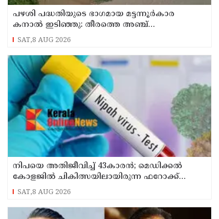
പഴശി പദ്ധതിയുടെ ഭാഗമായ മട്ടന്നൂർകാര
കനാൽ ഇടിഞ്ഞു: തീരത്തെ അഞ്ച്
കുടുംബങ്ങളെ മാറ്റി
SAT,8 AUG 2026
നിപയെ അതിജീവിച്ച് 43കാരന്‍; മെഡിക്കല്‍
കോളജില്‍ ചികിത്സയിലായിരുന്ന ഫറോക്ക്
സ്വദേശി വീട്ടിലേക്ക് മടങ്ങി
SAT,8 AUG 2026