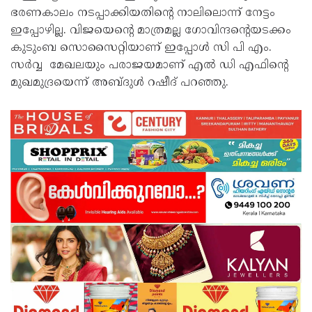
ഭരണകാലം നടപ്പാക്കിയതിൻ്റെ നാലിലൊന്ന് നേട്ടം
ഇപ്പോഴില്ല. വിജയെൻ്റെ മാത്രമല്ല ഗോവിന്ദൻ്റെയടക്കം
കുടുംബ സൊസൈറ്റിയാണ് ഇപ്പോൾ സി പി എം.
സർവ്വ മേഖലയും പരാജയമാണ് എൽ ഡി എഫിൻ്റെ
മുഖമുദ്രയെന്ന് അബ്ദുൾ റഷീദ് പറഞ്ഞു.