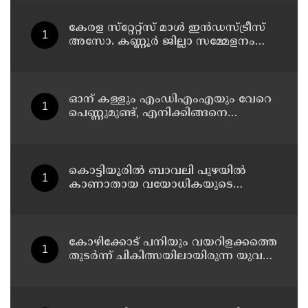
കേരള സ്‌റ്റേറ്റ്സ് മാൾ ഇൻഡസ്ട്രീസ്
അസോ. കണ്ണൂർ ജില്ലാ സമ്മേളനം
ഓഗസ്റ്റ് 11 ന് കണ്ണൂരിൽ
ഓന് കള്ളും എംഡിഎംഎയും വേറെ
പെണ്ണുമുണ്ട്, എനിക്കിങ്ങനെ
ജീവിക്കാനാവില്ല';
പൊയ്ത്തുംകടവിൽജീവനൊടുക്കിയ
റിസയുടെ സുഹൃത്തിനയച്ച
വാട്സ്ആപ്പ്ചാറ്റ് പുറത്ത് വന്നു
കൊട്ടിയൂരിൽ ബാവലി പുഴയിൽ
കാണാതായ വയോധികയുടെ
മൃതദേഹം കണ്ടെത്തി
കോഴിക്കോട് പനിയും വയറിളക്കത്തെ
തുടര്‍ന്ന് ചികിത്സയിലായിരുന്ന യുവതി
മരിച്ചു