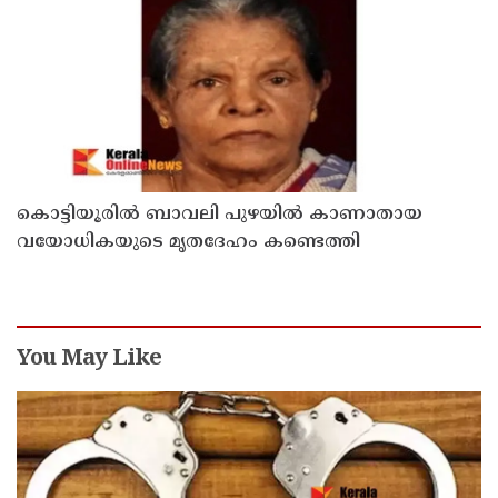
സുഹൃത്തിനയച്ച വാട്സ്ആപ്പ്ചാറ്റ് പുറത്ത് വന്നു
കൊട്ടിയൂരിൽ ബാവലി പുഴയിൽ കാണാതായ
വയോധികയുടെ മൃതദേഹം കണ്ടെത്തി
You May Like