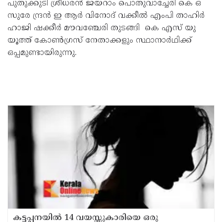
പുതുക്കുടി ശ്രീധരൻ ജയറാം പൊതുവാച്ചേരി കെ ഒ
സുരേ ന്ദ്രൻ ഇ ആർ വിനോദ് വക്കീൽ എംപി താഹിർ
ഹാജി ഷക്കീർ മൗവഞ്ചേരി തുടങ്ങി കെ എസ് യു
യൂത്ത് കോൺഗ്രസ് നേതാക്കളും സ്ഥാനാർഥിക്ക്
ഒപ്പമുണ്ടായിരുന്നു.
കട്ടപ്പനയില്‍ 14 വയസ്സുകാരിയെ ഒരു