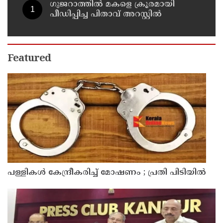
ഗുജറാത്തില്‍ മകളെ ക്രൂരമായി
പീഡിപ്പിച്ച പിതാവ് അറസ്റ്റില്‍
Featured
പള്ളികള്‍ കേന്ദ്രീകരിച്ച് മോഷണം ; പ്രതി പിടിയില്‍