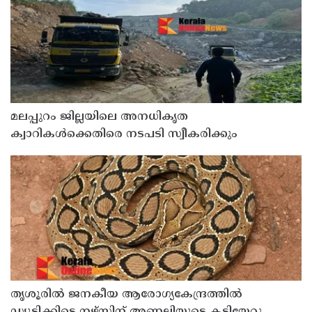
മലപ്പുറം ജില്ലയിലെ അനധികൃത
ക്വാറികള്‍ക്കെതിരെ നടപടി സ്വീകരിക്കും
തൃശൂരിൽ ജനകീയ ആരോഗ്യകേന്ദ്രത്തിൽ
ഡ്യൂട്ടിക്കിടെ നഴ്‌സിന് അണലിയുടെ കടിയേറ്റു