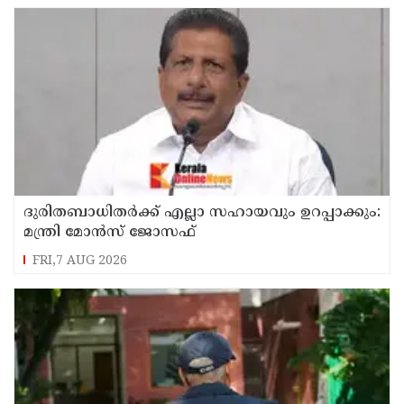
ദുരിതബാധിതർക്ക് എല്ലാ സഹായവും ഉറപ്പാക്കും:
മന്ത്രി മോൻസ് ജോസഫ്
FRI,7 AUG 2026