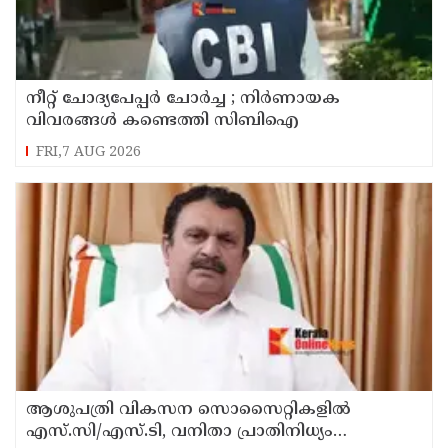
നീറ്റ് ചോദ്യപേപ്പർ ചോർച്ച ; നിർണായക
വിവരങ്ങൾ കണ്ടെത്തി സിബിഐ
FRI,7 AUG 2026
ആശുപത്രി വികസന സൊസൈറ്റികളിൽ
എസ്.സി/എസ്.ടി, വനിതാ പ്രാതിനിധ്യം