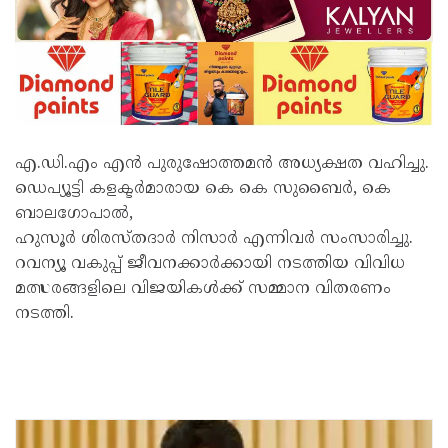
എ.ഡി.എം എൻ പുരുഷോത്തമൻ അധ്യക്ഷത വഹിച്ചു.
ഡെപ്യൂട്ടി കളക്ടർമാരായ കെ കെ സുബൈർ, കെ
ബാലഗോപാൽ,
ഹുസൂർ ശിരസ്തദാർ നിസാർ എന്നിവർ സംസാരിച്ചു.
റവന്യൂ വകുപ്പ് ജീവനക്കാർക്കായി നടത്തിയ വിവിധ
മത്സരങ്ങളിലെ വിജയികൾക്ക് സമ്മാന വിതരണം
നടത്തി.