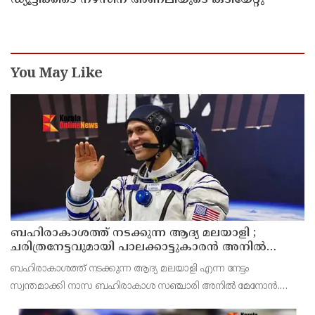
You May Like
ബഹിരാകാശത്ത് നടക്കുന്ന ആദ്യ മലയാളി ;
ചരിത്രനേട്ടവുമായി പാലക്കാട്ടുകാരൻ അനിൽ
മേനോൻ
ബഹിരാകാശത്ത് നടക്കുന്ന ആദ്യ മലയാളി എന്ന നേട്ടം
സ്വന്തമാക്കി നാസ ബഹിരാകാശ സഞ്ചാരി അനിൽ മേനോൻ.
വ്യാഴാഴ്ച നടന്ന ബഹിരാകാശ ദൗത്യം അനിൽ മേനോനെ