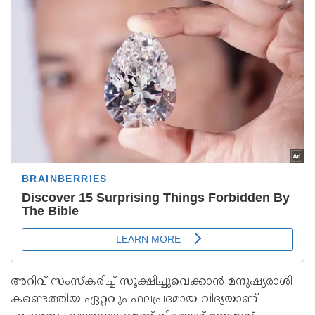
അറിവ് സംസ്കരിച്ച് സൂക്ഷിച്ചുവെക്കാൻ മനുഷ്യരാശി
കണ്ടെത്തിയ ഏറ്റവും ഫലപ്രദമായ വിദ്യയാണ്