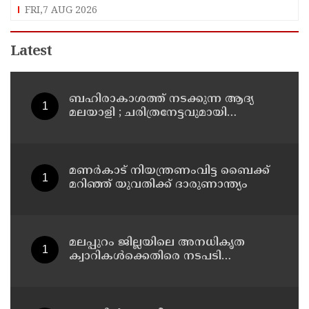
ഉൾപ്പെടുത്തി ഉത്തരവായി : മന്ത്രി കെ.മുരളീധരൻ
FRI,7 AUG 2026
Latest
ബഹിരാകാശത്ത് നടക്കുന്ന ആദ്യ
മലയാളി ; ചരിത്രനേട്ടവുമായി
പാലക്കാട്ടുകാരൻ അനിൽ മേനോൻ
മണർകാട് നിയന്ത്രണംവിട്ട ബൈക്ക്
മറിഞ്ഞ് യുവതിക്ക് ദാരുണാന്ത്യം
മലപ്പുറം ജില്ലയിലെ അനധികൃത
ക്വാറികള്‍ക്കെതിരെ നടപടി
സ്വീകരിക്കും