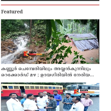
Featured
കണ്ണൂർ ചെമ്പേരിയിലും അയ്യൻകുന്നിലും
റെക്കോർഡ് മഴ ; ഉദയഗിരിയിൽ നേരിയ
ഉരുൾപൊട്ടൽ; 13 പേരെ ക്യാമ്പിലേക്ക് മാറ്റി