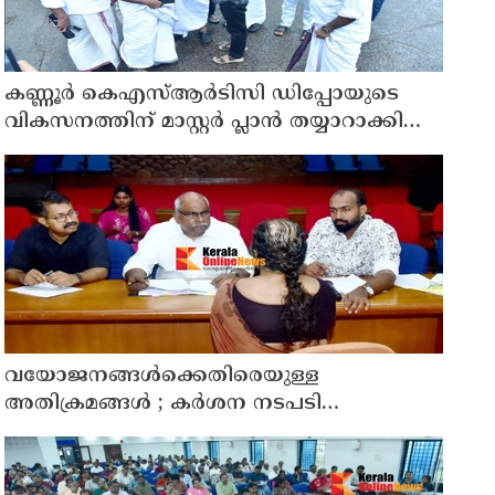
കണ്ണൂർ കെഎസ്ആർടിസി ഡിപ്പോയുടെ
വികസനത്തിന് മാസ്റ്റർ പ്ലാൻ തയ്യാറാക്കി
സമർപ്പിക്കും : ടി ഒ മോഹനൻ എം എൽ എ
വയോജനങ്ങൾക്കെതിരെയുള്ള
അതിക്രമങ്ങൾ ; കർശന നടപടി
സ്വീകരിക്കുമെന്ന് കമ്മീഷൻ