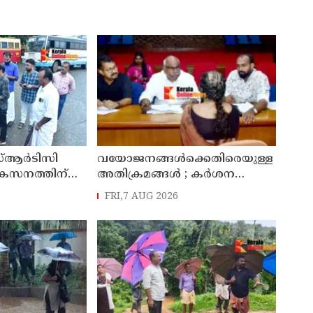
്ആർടിസി
വയോജനങ്ങൾക്കെതിരെയുള്ള
ികസനത്തിന്
അതിക്രമങ്ങൾ ; കർശന
്യാറാക്കി
നടപടി സ്വീകരിക്കുമെന്ന്
FRI,7 AUG 2026
 ടി ഒ മോഹനൻ
കമ്മീഷൻ