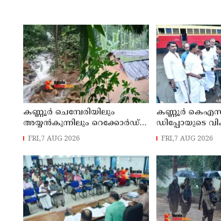
കണ്ണൂർ ചെമ്പേരിയിലും
കണ്ണൂർ കെഎസ
അയ്യൻകുന്നിലും റെക്കോർഡ്
ഡിപ്പോയുടെ വ
മഴ ; ഉദയഗിരിയിൽ നേരിയ
മാസ്റ്റർ പ്ലാൻ തയ
FRI,7 AUG 2026
FRI,7 AUG 2026
ഉരുൾപൊട്ടൽ; 13 പേരെ
സമർപ്പിക്കും :
ക്യാമ്പിലേക്ക് മാറ്റി
എം എൽ എ