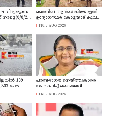
െ വിദ്യാഭ്യാസ
മൈനിങ് ആൻഡ്​ ജിയോളജി
് നാളെ(8/8/26)
ഉദ്യോഗസ്ഥർ കോളയാട് കൂവ
്ചു
ഉന്നതി സന്ദർശിച്ചു
FRI,7 AUG 2026
ില്ലയിൽ 139
പരമ്പരാഗത നെയ്ത്തുകാരെ
803 പേര്‍
സംരക്ഷിച്ച് കൈത്തറി
മേഖലയുടെ
FRI,7 AUG 2026
ആധുനികവത്കരണം
സാധ്യമാക്കും: ഡെപ്യൂട്ടി
സ്പീക്കർ ഷാനിമോൾ ഉസ്മാൻ