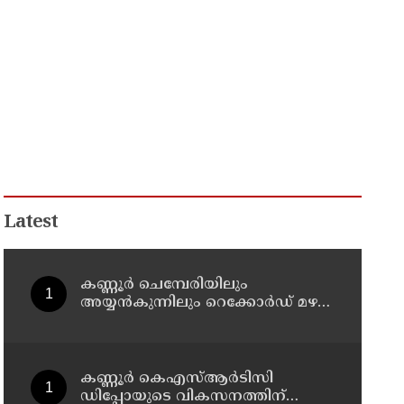
Latest
കണ്ണൂർ ചെമ്പേരിയിലും
അയ്യൻകുന്നിലും റെക്കോർഡ് മഴ ;
ഉദയഗിരിയിൽ നേരിയ
ഉരുൾപൊട്ടൽ; 13 പേരെ
ക്യാമ്പിലേക്ക് മാറ്റി
കണ്ണൂർ കെഎസ്ആർടിസി
ഡിപ്പോയുടെ വികസനത്തിന്