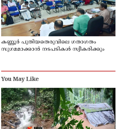
കണ്ണൂർ പുതിയതെരുവിലെ ഗതാഗതം
സുഗമമാക്കാന്‍ നടപടികള്‍ സ്വീകരിക്കും
You May Like