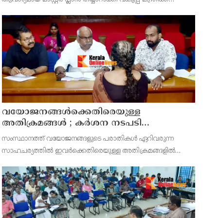
സമർപ്പിക്കുമെന്ന് അഡ്വ.ടി ഒ മോഹനൻ എംഎൽഎ
അറിയിച്ചു. ഡിപ്പോയ്ക്ക് നാല് ഏക്കറിൽ അധികം വരുന്ന
സ്ഥലമുണ്ട്
വയോജനങ്ങൾക്കെതിരെയുള്ള
അതിക്രമങ്ങൾ ; കർശന നടപടി
സ്വീകരിക്കുമെന്ന് കമ്മീഷൻ
സംസ്ഥാനത്ത് വയോജനങ്ങളുടെ പരാതികൾ ഏറിവരുന്ന
സാഹചര്യത്തിൽ ഇവർക്കെതിരെയുള്ള അതിക്രമങ്ങളിൽ
കർശന നടപടി സ്വീകരിക്കുമെന്ന് വയോജന കമ്മീഷൻ
ചെയർമാൻ അഡ്വ. കെ. സോമപ്രസാദ്.