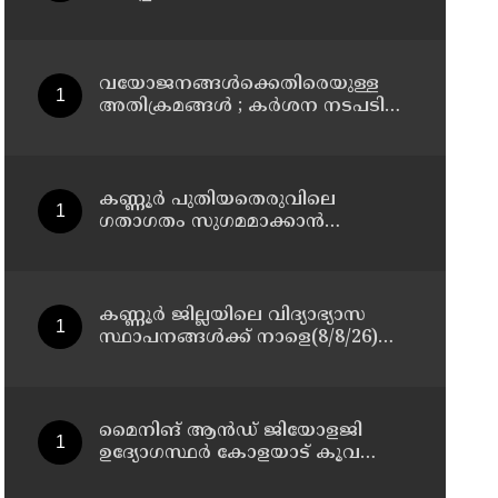
മാസ്റ്റർ പ്ലാൻ തയ്യാറാക്കി
സമർപ്പിക്കും : ടി ഒ മോഹനൻ എം
എൽ എ
വയോജനങ്ങൾക്കെതിരെയുള്ള
അതിക്രമങ്ങൾ ; കർശന നടപടി
സ്വീകരിക്കുമെന്ന് കമ്മീഷൻ
കണ്ണൂർ പുതിയതെരുവിലെ
ഗതാഗതം സുഗമമാക്കാന്‍
നടപടികള്‍ സ്വീകരിക്കും
കണ്ണൂർ ജില്ലയിലെ വിദ്യാഭ്യാസ
സ്ഥാപനങ്ങള്‍ക്ക് നാളെ(8/8/26)
അവധി പ്രഖ്യാപിച്ചു
മൈനിങ് ആൻഡ്​ ജിയോളജി
ഉദ്യോഗസ്ഥർ കോളയാട് കൂവ
ഉന്നതി സന്ദർശിച്ചു