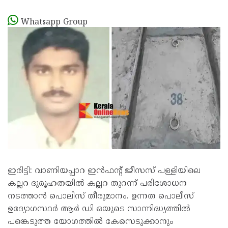
Whatsapp Group
ഇരിട്ടി: വാണിയപ്പാറ ഇൻഫന്റ് ജീസസ് പള്ളിയിലെ
കല്ലറ ദുരൂഹതയിൽ കല്ലറ തുറന്ന് പരിശോധന
നടത്താൻ പൊലിസ് തീരുമാനം. ഉന്നത പൊലീസ്
ഉദ്യോഗസ്ഥർ ആർ ഡി ഒയുടെ സാന്നിദ്ധ്യത്തിൽ
പങ്കെടുത്ത യോഗത്തിൽ കേസെടുക്കാനും