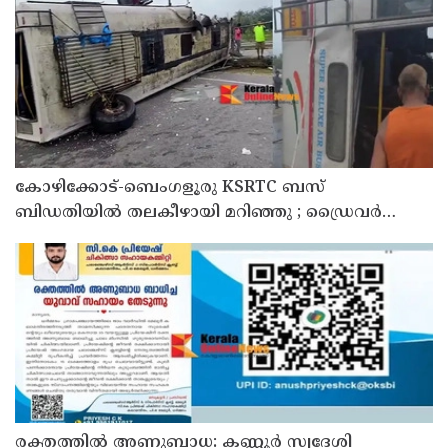
യുപിയോ ബിഹാറോ അല്ല ; അര്‍ജുന്‍ ആയങ്കിയെ
പിന്തുണച്ച് ആകാശ് തില്ലങ്കേരി
കോഴിക്കോട്-ബെംഗളൂരു KSRTC ബസ്
ബിഡതിയിൽ തലകീഴായി മറിഞ്ഞു ; ഡ്രെെവർക്കും
കണ്ടക്ടർക്കും ദാരുണാന്ത്യം, നിരവധി യാത്രക്കാർക്ക്
പരിക്ക്
രക്തത്തിൽ അണുബാധ: കണ്ണൂർ സ്വദേശി