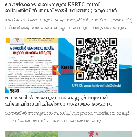
കോഴിക്കോട്-ബെംഗളൂരു KSRTC ബസ്
ബിഡതിയിൽ തലകീഴായി മറിഞ്ഞു ; ഡ്രെെവർക്കും
കണ്ടക്ടർക്കും ദാരുണാന്ത്യം, നിരവധി യാത്രക്കാർക്ക്
കോഴിക്കോട്-ബെംഗളൂരു കെഎസ്ആര്‍ടിസി ബസ് നിയന്ത്രണം വിട്ട്
പരിക്ക്
മറിഞ്ഞ് ഡ്രൈവര്‍ക്കും കണ്ടക്ടര്‍ക്കും ദാരുണാന്ത്യം. ബെംഗളൂരു
രാമനഗര ബിഡതിയില്‍ രാവിലെ 6.40നായിരുന്നു അപകടം.
നിയന്ത്രണം വിട്ട ബസ് സൂചനാ ബോര്‍ഡില
രക്തത്തിൽ അണുബാധ: കണ്ണൂർ സ്വദേശി
പ്രിയേഷിനായി ചികിത്സാ സഹായം തേടുന്നു
രക്തത്തിൽ അണുബാധ ബാധിച്ച് ഗുരുതരാവസ്ഥയിലായ മേലൂർ
സ്വദേശിയായ യുവാവ് ചികിത്സാ സഹായം തേടുന്നു