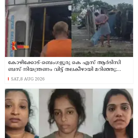
കോഴിക്കോട്-ബെംഗളൂരു കെ എസ് ആര്‍ടിസി
ബസ് നിയന്ത്രണം വിട്ട് തലകീഴായി മറിഞ്ഞു;
ഡ്രൈവര്‍ക്കും കണ്ടക്ടര്‍ക്കും ദാരുണാന്ത്യം
SAT,8 AUG 2026