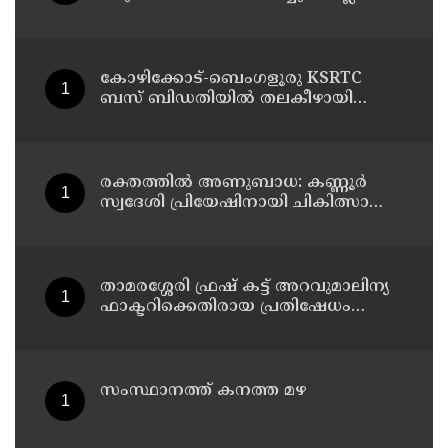
ഉത്തരവിടാന്‍ ഇത് സംഘപരിവാറിൻ്റെ
ബുള്‍ഡോസര്‍ ഭരണമുള്ള യുപിയോ
ബിഹാറോ അല്ല ; അര്‍ജുന്‍
ആയങ്കിയെ പിന്തുണച്ച് ആകാശ്
കോഴിക്കോട്-ബെംഗളൂരു KSRTC
തില്ലങ്കേരി
ബസ് ബിഡതിയിൽ തലകീഴായി
മറിഞ്ഞു ; ഡ്രെെവർക്കും
കണ്ടക്ടർക്കും ദാരുണാന്ത്യം, നിരവധി
യാത്രക്കാർക്ക് പരിക്ക്
രക്തത്തിൽ അണുബാധ: കണ്ണൂർ
സ്വദേശി പ്രിയേഷിനായി ചികിത്സാ
സഹായം തേടുന്നു
താമരശ്ശേരി ഫ്രഷ് കട്ട് അറവുമാലിന്യ
ഫാക്ടറിക്കെതിരായ പ്രതിഷേധം
ഇന്നും തുടരും
സംസ്ഥാനത്ത് കനത്ത മഴ