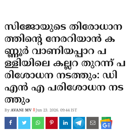
KOZHIKODE
WAYANAD
സിജോയുടെ തിരോധാന
KANNUR
ത്തിൻ്റെ നേരറിയാൻ ക
KASARAGOD
ണ്ണൂർ വാണിയപ്പാറ പ
ള്ളിയിലെ കല്ലറ തുറന്ന് പ
രിശോധന നടത്തും: ഡി
എൻ എ പരിശോധന നട
ത്തും
By
AVANI MV
Jun 23, 2026, 09:44 IST